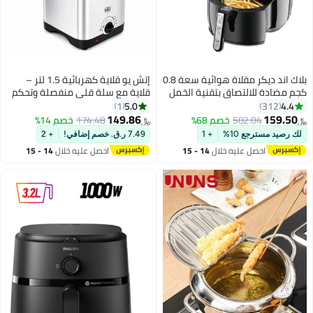
بلاك اند ديكر مقلاة هوائية سعة 0.8
إتش يو قلاية كهربائية 1.5 لتر –
كجم مضادة للالتصاق بتقنية الحَمل
قلاية مع سلة قلي منفصلة وتحكم
الحراري السريع (تكفي من 2-4
قابل للتعديل في درجة الحرارة، مع
5.0
4.4
1
312
أشخاص) 2.5 L 1500 W AF200-B5
وعاء داخلي غير لاصق ونافذة
149.86
159.50
502.04
خصم 68%
174.48
خصم 14%
﷼‏
﷼‏
أسود/فضي
مشاهدة
لك رصيد مسترجع 10%
+ 1
7.49 ر.ق. خصم إضافي!
+ 2
احصل عليه خلال
14 - 15
احصل عليه خلال
14 - 15
اغسطس
اغسطس