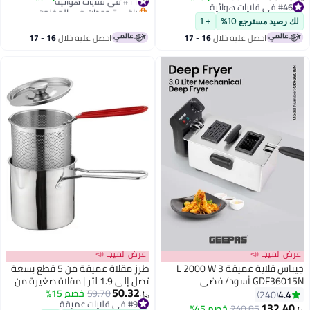
سعة عائلية، باب قابل للإزالة، سهل
RapidAir Plus، 6.2 لتر 1700 واط
#46 في قلايات هوائية
باقي 5 وحدات في المخزون
#46 في قلايات هوائية
التنظيف، أسود/فضي
#11 في قلايات هوائية
NA332/09 أسود
لك رصيد مسترجع 10%
+ 1
احصل عليه خلال
16 - 17
احصل عليه خلال
16 - 17
اغسطس
اغسطس
عرض الميجا 📣
عرض الميجا 📣
جيباس قلاية عميقة 3 L 2000 W
طرز مقلاة عميقة من 5 قطع بسعة
GDF36015N أسود/ فضي
تصل إلى 1.9 لتر | مقلاة صغيرة من
50.32
59.70
خصم 15%
الفولاذ المقاوم للصدأ 304 مع
4.4
240
﷼‏
#9 في قلايات عميقة
شبكة تعبئة الزيت ومشبك | غير
132.40
240.85
خصم 45%
﷼‏