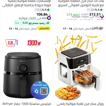
بلاك اند ديكر فرن المقلاة الهوائية
أولسنمارك مقلاة هوائية رقمية
مع تقنية التوصيل الهوائي السريع،
قوية مزودة بخاصية الإغلاق التلقائي
تحكم رقمي في درجة الحرارة،
2.5 L 1200 W OMAF2448R أسود
4.4
4.4
153
1.5K
مؤقت 90 دقيقة، 10 أوضاع مسبقة
106.84
372.51
#22 في قلايات هوائية
1,391
خصم 73%
﷼‏
﷼‏
الضبط، سعة عائلية، طهي بدون
باقي 1 وحدات في المخزون
#40 في قلايات هوائية
#22 في قلايات هوائية
زيت، 12 L 1500 W AOF100-B5
#40 في قلايات هوائية
لك رصيد مسترجع 10%
+ 1
فضي
احصل عليه خلال
16 - 17
احصل عليه خلال
14 - 15
اغسطس
اغسطس
رويال ستار فرن قلاية هوائية رقمي
فيليبس سلسلة 1000 جهاز Airfryer