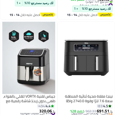
#9 في قلايات عميقة
لاصقة للاستخدام على موقد الغاز
#2 في قلايات عميقة
لك رصيد مسترجع 10%
+ 1
أقل سعر في 30 يوم
والتخييم والمنزل
لك رصيد مسترجع 10%
+ 1
تم بيع +10 مؤخرًا
احصل عليه خلال
14 - 15
احصل عليه خلال
14 - 15
#2 في قلايات عميقة
اغسطس
اغسطس
نينجا مقلاة صحية ثنائية المنطقة
جيباس تقنية VORTX للقلي بالهواء،
سعة 7.6 لترًا وقوة 2740.0 واطًا
طهي بدون زيت| شاشة رقمية مع
AF300ME رمادي 7.6 L 2470 W
شاشة تعمل باللمس، 10 أوضاع
4.4
4.5
494
83
AF300ME/AF300EU رمادي
طهي محددة مسبقًا، مؤقت من 1
320.06
691.51
962.33
خصم 28%
#14 في قلايات هوائية
﷼‏
﷼‏
إلى 60 دقيقة| مثالية للتصنيع 5 L