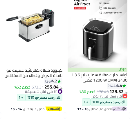
عرض
كينوود مقلاة كهربائية عميقة مع
أولسنمارك مقلاة سمارت آير 3.5 L
نافذة للعرض وغطاء من الاستانلس
1200 W OMAF2430 فضي
ستيل لمطبخ المنزل والمطاعم 3 L
4.2
36
4.4
144
2000 W DFM50.000SS فضي/
255.84
673.31
خصم 62%
﷼‏
123.32
أسود
176.43
خصم 30%
#1 في قلايات عميقة
﷼‏
أقل سعر في 7 يوم
#1 في قلايات عميقة
لك رصيد مسترجع 10%
+ 1
أقل سعر في 7 يوم
لك رصيد مسترجع 10%
+ 1
احصل عليه خلال
16 - 17
احصل عليه خلال
14 - 15
اغسطس
اغسطس