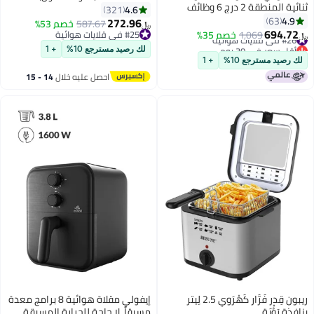
ثنائية المنطقة 2 درج 6 وظائف
4.2 لتر، NA220/00
4.6
321
للطهي مع ضمان لمدة عامين
4.9
63
272.96
587.67
خصم 53%
﷼‏
694.72
#26 في قلايات هوائية
1,069
خصم 35%
#25 في قلايات هوائية
﷼‏
أقل سعر في 30 يوم
#25 في قلايات هوائية
لك رصيد مسترجع 10%
+ 1
#26 في قلايات هوائية
لك رصيد مسترجع 10%
+ 1
احصل عليه خلال
14 - 15
اغسطس
ريبون قِدر فَرَّار كَهْرَوي 2.5 لِيتر
إيفولي مقلاة هوائية 8 برامج معدة
بِنافذة رَؤْيَة
مسبقاً، لا حاجة للحرارة المسبقة،