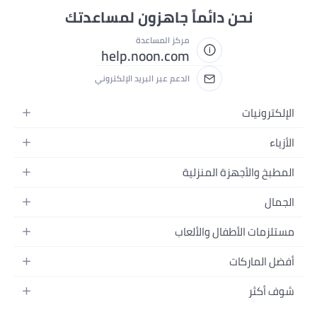
نحن دائماً جاهزون لمساعدتك
مركز المساعدة
help.noon.com
الدعم عبر البريد الإلكتروني
الإلكترونيات
الجوالات
الأزياء
التابلت
أزياء نسائية
المطبخ والأجهزة المنزلية
اللابتوبات
أزياء رجالية
الحمام
الأجهزة المنزلية
الجمال
أزياء البنات
ديكور البيت
الكاميرات
العطور
أزياء الأولاد
مستلزمات الأطفال والألعاب
المطبخ والسفرة
التلفزيونات
المكياج
الساعات
الحفاضات
أدوات وتحسين المنزل
السماعات
أفضل الماركات
العناية بالشعر
المجوهرات
وسائل تنقل الأطفال
المفارش
ألعاب القيمنق
سامسونج
العناية بالبشرة
شوف أكثر
حقائب نسائية
الرضاعة والتغذية
الأثاث
أبل
منتجات الحمام والجسم
نظارات رجالية
العودة إلى المدرسة