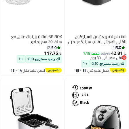
ibili حاوية مربعة من السيليكون
BRINOX مقلاة برينوك مابل، مع
للقلي الهوائي، قالب سيليكون مرن
سلة، 20 سم رمادي
غير لاصق من البلاتين للقلايات
5.0
5.0
2
1
الهوائية، الفرن، الميكروويف، آمن
117.75
42.81
52.45
خصم 18%
﷼‏
﷼‏
في الفريزر، آمن في غسالة الصحون،
أقل سعر في 30 يوم
لك رصيد مسترجع 10%
+ 1
أقل سعر في 30 يوم
مثالي للوصفات الحلوة والمالحة،
لك رصيد مسترجع 10%
+ 1
الخبز والطهي
احصل عليه خلال
14 - 15
احصل عليه خلال
14 - 15
اغسطس
اغسطس