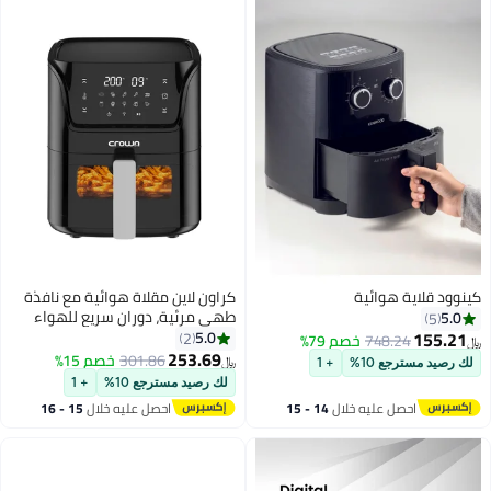
كينوود قلاية هوائية
كراون لاين مقلاة هوائية مع نافذة
طهي مرئية، دوران سريع للهواء
5.0
5
الساخن للقلي والشواء والشواء
155.21
5.0
2
748.24
خصم 79%
﷼‏
والتحميص والخبز والمزيد، سعة 5.5
253.69
301.86
خصم 15%
﷼‏
لك رصيد مسترجع 10%
+ 1
لتر/2.4 كجم، نطاق درجة حرارة 80-
لك رصيد مسترجع 10%
+ 1
200 درجة مئوية، مؤقت لمدة 90
احصل عليه خلال
14 - 15
احصل عليه خلال
15 - 16
دقيقة
اغسطس
اغسطس