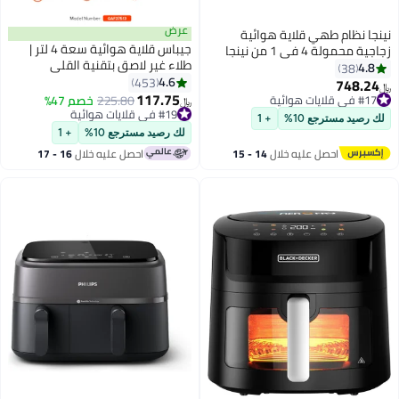
عرض
نينجا نظام طهي قلاية هوائية
جيباس قلاية هوائية سعة 4 لتر |
زجاجية محمولة 4 في 1 من نينجا
طلاء غير لاصق بتقنية القلي
كريسبى، 1500 واط، حاويات زجاجية
4.8
38
الدوامي | متعددة الوظائف، مؤقت
4.6
سعة 1.4 لتر و 3.8 لتر مع أغطية
453
748.24
﷼‏
من 1-60 دقيقة، درجة حرارة 80-
117.75
تخزين، رمادي فضائي، FN101MEGY،
#17 في قلايات هوائية
225.80
خصم 47%
﷼‏
200 درجة مئوية | مثالية للبطاطس،
#17 في قلايات هوائية
ضمان لمدة سنتين
#19 في قلايات هوائية
لك رصيد مسترجع 10%
+ 1
#19 في قلايات هوائية
الستيك، الدجاج، الكعك، اللحم، الخبز
لك رصيد مسترجع 10%
+ 1
وغيرها | ضمان لمدة سنتين
احصل عليه خلال
14 - 15
احصل عليه خلال
16 - 17
اغسطس
اغسطس