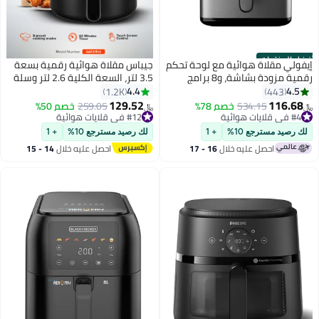
أفضل المنتجات
إيفولي مقلاة هوائية مع لوحة تحكم
جيباس مقلاة هوائية رقمية بسعة
رقمية مزودة بشاشة، و8 برامج
3.5 لتر، السعة الكلية 2.6 لتر وسلة
مسبقة الضبط، ووظيفة تسخين
غير قابلة للالتصاق | وهيكل بملمسٍ
4.4
4.5
1.2K
443
مسبق مدمجة 5.5 L 1700 W
بارد | شاشة LED مع شاشة لمس 4
129.52
116.68
534.15
خصم 78%
259.05
خصم 50%
﷼‏
﷼‏
EVKA-AF5508D أسود
L 1500 W GAF37512T أسود
#4 في قلايات هوائية
#12 في قلايات هوائية
#4 في قلايات هوائية
#12 في قلايات هوائية
لك رصيد مسترجع 10%
+ 1
لك رصيد مسترجع 10%
+ 1
احصل عليه خلال
16 - 17
احصل عليه خلال
14 - 15
اغسطس
اغسطس