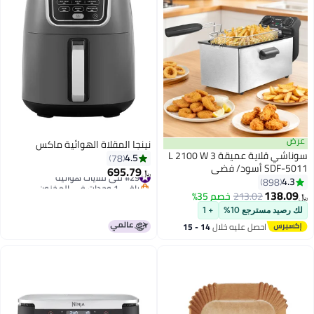
عرض
نينجا المقلاة الهوائية ماكس
سوناشي قلاية عميقة 3 L 2100 W
4.5
78
SDF-5011 أسود/ فضي
695.79
#29 في قلايات هوائية
﷼‏
4.3
898
باقي 1 وحدات في المخزون
138.09
#29 في قلايات هوائية
213.02
خصم 35%
﷼‏
لك رصيد مسترجع 10%
+ 1
احصل عليه خلال
14 - 15
اغسطس