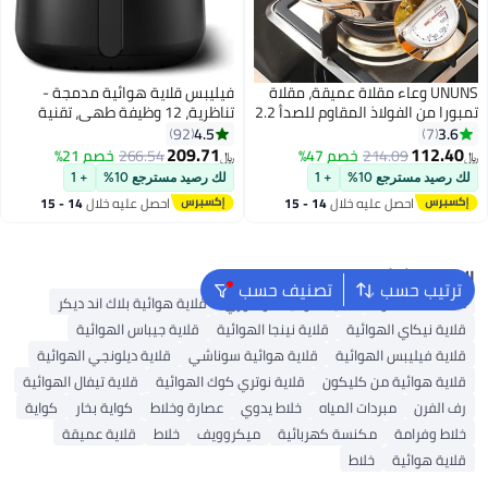
UNUNS وعاء مقلاة عميقة، مقلاة
فيليبس قلاية هوائية مدمجة -
تمبورا من الفولاذ المقاوم للصدأ 2.2
تناظرية، 12 وظيفة طهي، تقنية
لتر 304 مع تحكم في درجة الحرارة،
الهواء السريع
4.5
3.6
92
7
وغطاء، ورف لتصريف قطرات الزيت
209.71
112.40
214.09
خصم 47%
266.54
خصم 21%
﷼‏
﷼‏
للبطاطس المقلية وأجنحة الدجاج
لك رصيد مسترجع 10%
+ 1
لك رصيد مسترجع 10%
+ 1
والروبيان، 20 سم
احصل عليه خلال
14 - 15
احصل عليه خلال
14 - 15
اغسطس
اغسطس
البحث الشائع
ترتيب حسب
تصنيف حسب
محمصة القهوة
قلاية هوائية كوسوري
قلاية هوائية بلاك اند ديكر
قلاية نيكاي الهوائية
قلاية نينجا الهوائية
قلاية جيباس الهوائية
قلاية فيليبس الهوائية
قلاية هوائية سوناشي
قلاية ديلونجي الهوائية
قلاية هوائية من كليكون
قلاية نوتري كوك الهوائية
قلاية تيفال الهوائية
رف الفرن
مبردات المياه
خلاط يدوي
عصارة وخلاط
كواية بخار
كواية
خلاط وفرامة
مكنسة كهربائية
ميكروويف
خلاط
قلاية عميقة
قلاية هوائية
خلاط