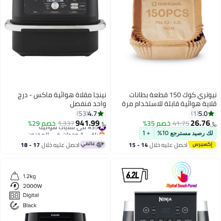
نيوتري كوك 150 قطعة بطانات
نينجا مقلاة هوائية ماكس - درج
قلاية هوائية قابلة للاستخدام مرة
واحد منفصل
واحدة لقلاية نوتري كوك الصغيرة
4.7
5.0
53
1
3.3 لتر، قلاية هوائية 2 3.6 لتر و
941.99
26.76
41.75
خصم 35%
#35 في قلايات هوائية
1,337
خصم 29%
﷼‏
﷼‏
Essentials 5.2 لتر، غير لاصقة، ورق
باقي 1 وحدات في المخزون
لك رصيد مسترجع 10%
+ 1
خبز مقاوم للماء للقلي الهوائي،
#35 في قلايات هوائية
احصل عليه خلال
14 - 15
احصل عليه خلال
17 - 18
الخبز، الشواء، الميكروويف، 16 سم
اغسطس
اغسطس
مربع، NC-AFL100