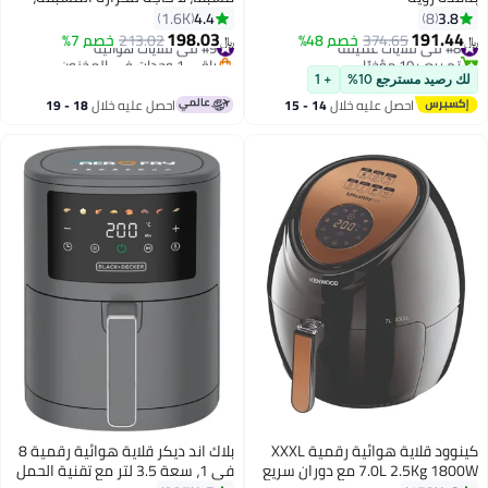
طبخ مقرمش وصحي خالي من الزيت،
4.4
3.8
1.6K
8
التحكم في درجة الحرارة
198.03
191.44
#8 في قلايات عميقة
374.65
خصم 48%
#9 في قلايات هوائية
213.02
خصم 7%
﷼‏
﷼‏
تم بيع +10 مؤخرًا
باقي 1 وحدات في المخزون
#8 في قلايات عميقة
#9 في قلايات هوائية
لك رصيد مسترجع 10%
+ 1
احصل عليه خلال
14 - 15
احصل عليه خلال
18 - 19
اغسطس
اغسطس
كينوود قلاية هوائية رقمية XXXL
بلاك اند ديكر قلاية هوائية رقمية 8
7.0L 2.5Kg 1800W مع دوران سريع
في 1، سعة 3.5 لتر مع تقنية الحمل