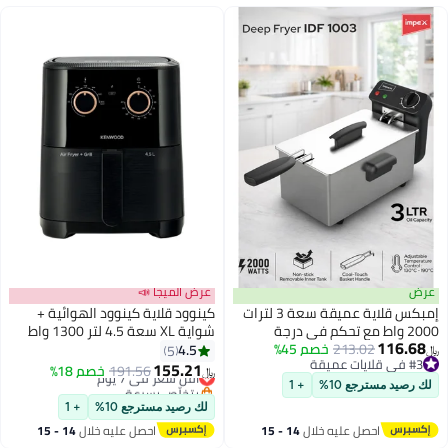
عرض
عرض الميجا 📣
إمبكس قلاية عميقة سعة 3 لترات
كينوود قلاية كينوود الهوائية +
2000 واط مع تحكم في درجة
شواية XL سعة 4.5 لتر 1300 واط
116.68
213.02
خصم 45%
الحرارة القابلة للتعديل 130°C–
مع وظيفة الشواء، كتاب وصفات،
4.5
5
﷼‏
#3 في قلايات عميقة
190°C | قلاية زيت كهربائية من
دوران هواء ساخن سريع للقلي،
155.21
أقل سعر في 7 يوم
191.56
خصم 18%
﷼‏
#3 في قلايات عميقة
الفولاذ المقاوم للصدأ مع خزان قابل
الشواء، التحميص، الخبز والتوست
بتخلّص بسرعة
لك رصيد مسترجع 10%
+ 1
للإزالة غير لاصق | قلاية هوائية،
HFP40.000BK باللون الأسود
أقل سعر في 7 يوم
لك رصيد مسترجع 10%
+ 1
تحضير الطعام في المطبخ، مقبض
احصل عليه خلال
14 - 15
احصل عليه خلال
14 - 15
سلة بارد الملمس | ضمان لمدة 2
اغسطس
اغسطس