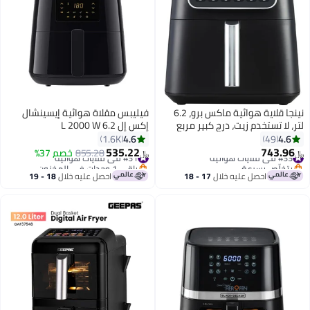
نينجا قلاية هوائية ماكس برو، 6.2
فيليبس مقلاة هوائية إيسينشال
لتر، لا تستخدم زيت، درج كبير مربع
إكس إل 6.2 L 2000 W
مفرد، للشواء، الخبز، القلي الهوائي،
HD9270/90/91/70 أسود
4.6
4.6
1.6K
49
بحجم عائلي، رقمية، طهي من
535.22
743.96
#33 في قلايات هوائية
#31 في قلايات هوائية
855.28
خصم 37%
﷼‏
﷼‏
المجمد، سلة آمنة لغسالة الصحون
بتخلّص بسرعة
باقي 1 وحدات في المخزون
#33 في قلايات هوائية
وطبق مقرمش
#31 في قلايات هوائية
احصل عليه خلال
17 - 18
احصل عليه خلال
18 - 19
اغسطس
اغسطس