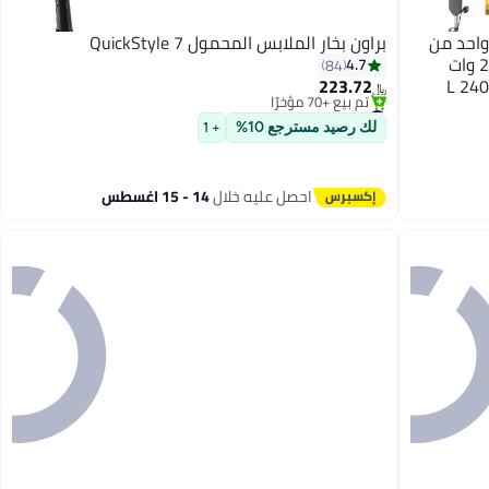
واحد من
براون بخار الملابس المحمول QuickStyle 7
#11 في كاويات بخار للملابس
سلسلة 8500 بسعة 1.2 لتر وبقدرة 2200.0 وات
4.7
84
باقي 5 وحدات في المخزون
داكن/ذهبي 1.2 L 2400 W
223.72
تم بيع +70 مؤخرًا
﷼‏
#11 في كاويات بخار للملابس
لك رصيد مسترجع 10%
+ 1
احصل عليه خلال
14 - 15 اغسطس