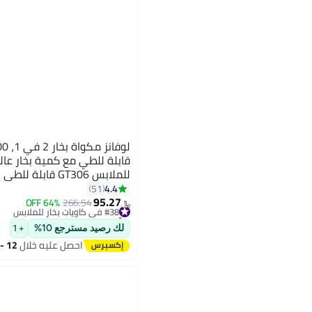
قابلة للطي مع كمية بخار عال
للملابس GT306 قابلة للطي - أبيض
4.4
51
95.27
64% OFF
266.54
#38 في كاويات بخار للملابس
﷼‏
تم بيع +50 مؤخرًا
#38 في كاويات بخار للملابس
لك رصيد مسترجع 10%
+ 1
احصل عليه خلال
12 - 13 اغسطس