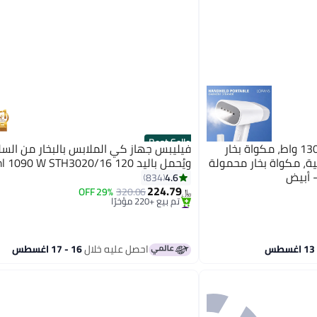
Best Seller
لوفانز مكواة بخار 2 في 1، 1300 واط، مكواة بخار
ية، مكواة بخار محمولة
ويُحمل باليد 120 ml 1090 W STH3020/16 أبيض
#2 في كاويات بخار للملابس
4.6
834
باقي 9 وحدات في المخزون
224.79
29% OFF
320.06
تم بيع +220 مؤخرًا
﷼‏
#2 في كاويات بخار للملابس
احصل عليه خلال
16 - 17 اغسطس