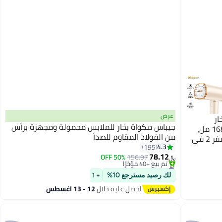
عرض
ار
جيباس مكواة بخار للملابس محمولة ومجهزة برأس
محمولة بقوة 1500 واط، خزان مياه كبير 168 مل،
من الفولاذ المقاوم للصدأ
تسخين سريع في 25 ثانية، مكواة بخار للسفر 2 في
#21 في كاويات بخار للملابس
4.3
195
تنوعة من
أقل سعر في 7 يوم
78.12
50% OFF
156.97
تم بيع +40 مؤخرًا
﷼‏
#21 في كاويات بخار للملابس
لك رصيد مسترجع 10%
+ 1
احصل عليه خلال
12 - 13 اغسطس