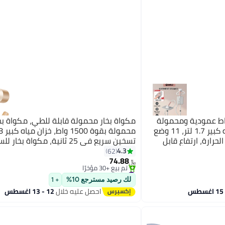
رلد مكواة بخار 2000 واط عمودية ومحمولة
مكواة بخار محمولة قابلة للطي، مكواة بخ
للاستخدام المنزلي، خزان مياه كبير 1.7 لتر، 11 وضع
حرارة، ارتفاع قابل
#23 في كاويات بخار للملابس
للتعديل 3 مستويات، كي مسطح بزاوية 180°، إزالة
1، كي مسطح/معلق، مناسبة لمجموعة م
4.3
62
أقل سعر في 30 يوم
74.88
الأقمشة - عاجي
تم بيع +30 مؤخرًا
﷼‏
#23 في كاويات بخار للملابس
لك رصيد مسترجع 10%
+ 1
احصل عليه خلال
12 - 13 اغسطس