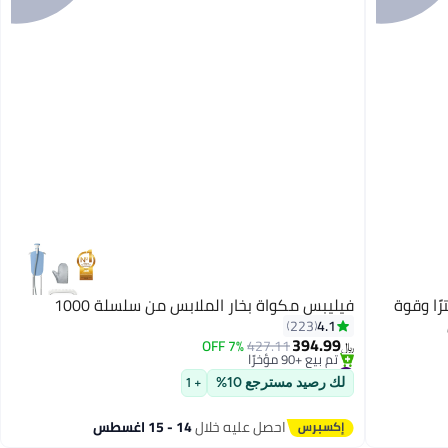
ك مكواة بخار للملابس سعة 1.5 لترًا وقوة
فيليبس مكواة بخار الملابس من سلسلة 1000
#10 في كاويات بخار للملابس
4.1
223
باقي 10 وحدات في المخزون
394.99
7% OFF
427.11
تم بيع +90 مؤخرًا
﷼‏
#10 في كاويات بخار للملابس
لك رصيد مسترجع 10%
+ 1
احصل عليه خلال
14 - 15 اغسطس