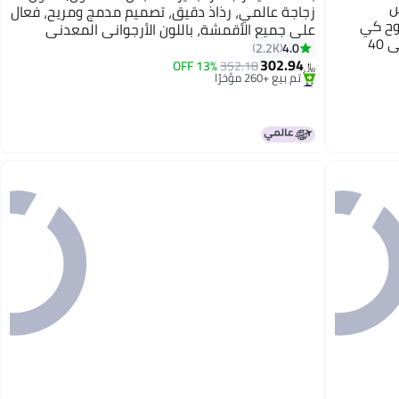
ابس
زجاجة عالمي، رذاذ دقيق، تصميم مدمج ومريح، فعال
لوح كي
على جميع الأقمشة، باللون الأرجواني المعدني
#3 في كاويات بخار للملابس
مدمج، خرطوم بخار عازل للحرارة، تسخين في 40
الداكن - 0.26 L 1500 W HST1500-B5 فضي
4.0
2.2K
باقي 2 وحدات في المخزون
كواة
302.94
13% OFF
352.18
تم بيع +260 مؤخرًا
﷼‏
#3 في كاويات بخار للملابس