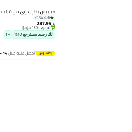
فيليبس بخار يدوي من فيليبس 5000 سلس
#7 في كاويات بخار للملابس
4.6
254
باقي 6 وحدات في المخزون
287.95
تم بيع +130 مؤخرًا
﷼‏
#7 في كاويات بخار للملابس
لك رصيد مسترجع 10%
+ 1
احصل عليه خلال
14 - 15 اغسطس