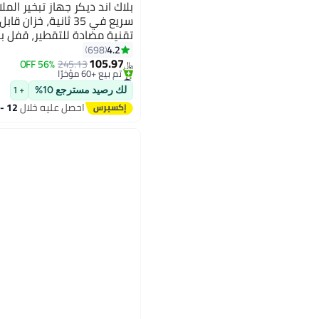
بلاك اند ديكر جهاز تبخير الم
تقنية مضادة للتقطير، قفل ب
#16 في كاويات بخار للملابس
4.2
698
بتخلّص بسرعة
105.97
W HST1200 / HST1200-B5 أبيض والأزرق
56% OFF
245.13
تم بيع +60 مؤخرًا
﷼‏
#16 في كاويات بخار للملابس
لك رصيد مسترجع 10%
+ 1
احصل عليه خلال
12 - 13 اغسطس