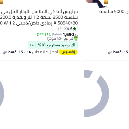
لة
فيليبس آلة كي الملابس بالبخار الكل في 
AIS8540/80 رمادي 
#5 في كاويات بخار للملابس
AIS8540/80
4.6
312
بتخلّص بسرعة
1,690
15% OFF
2,011
تم بيع +40 مؤخرًا
﷼‏
#5 في كاويات بخار للملابس
لك رصيد مسترجع 10%
+ 1
احصل عليه خلال
14 - 15 اغسطس