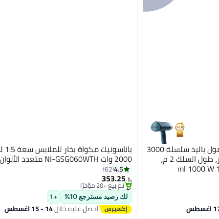
فيليبس جهاز كي بالبخار محمول باليد سلسلة 3000
باناسوني
- 20 جرام/دقيقة بخار مستمر، طول السلك 2 م،
2000 وات NI-GSG060WTH متعدد الألوان
#13 في كاويات بخار للملابس
صغير الحجم وقابل للطي، 100 ml 1000 W
4.5
62
باقي 2 وحدات في المخزون
353.25
تم بيع +20 مؤخرًا
﷼‏
#13 في كاويات بخار للملابس
لك رصيد مسترجع 10%
+ 1
احصل عليه خلال
14 - 15 اغسطس