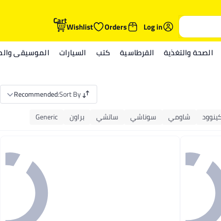
Cart
Wishlist
Orders
Log in
الصحة والتغذية
القرطاسية
كتب
السيارات
الموسيقى والمي
Recommended
:
Sort By
ينوود
شاومي
سوناشي
ساتشي
براون
Generic