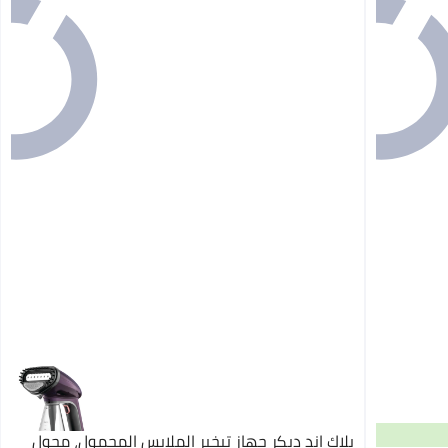
بلاك اند ديكر جهاز تبخير الملابس المحمول، محول