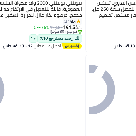
لابس اليدوي، تسخين
بيوينتي بويينتي 2000 واط مكواة المل
سريع في 35 ثانية، خزان قابل للفصل سعة 260 مل،
العمودية، قابلة للتعديل في الارتفاع مع 
خار مستمر، تصميم
#24 في كاويات بخار للملابس
مدمج، ملحقات متعددة الاستخدامات، 0.26 L 1200
ثانية، فوهة من الفولاذ المقاوم للصدأ، م
3.4
21
أقل سعر في 30 يوم
141.54
كهربائية عمودية قابلة للتعليق
26% OFF
193.87
تم بيع +30 مؤخرًا
﷼‏
#24 في كاويات بخار للملابس
لك رصيد مسترجع 10%
+ 1
احصل عليه خلال
12 - 13 اغسطس