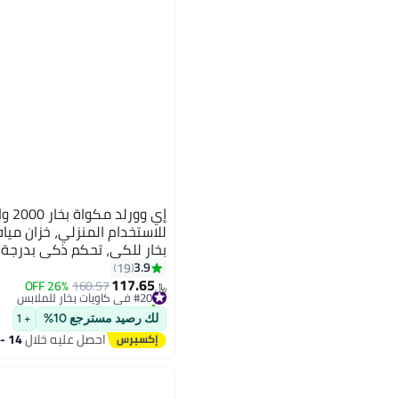
إي وو
بخار للكي، تحكم ذكي بدرجة ال
3.9
19
117.65
التجاعيد بسرعة
26% OFF
160.57
#20 في كاويات بخار للملابس
﷼‏
تم بيع +50 مؤخرًا
#20 في كاويات بخار للملابس
لك رصيد مسترجع 10%
+ 1
احصل عليه خلال
14 - 15 اغسطس