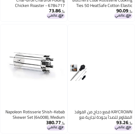
Char-Broil Charbroil Folding
Butchers Code Ro
Chicken Roaster - 6784717
Ties 50 HeatSa
73.86
Loops Trussing T
﷼‏
Turkey Meat Roas
K قمع دجاج من الفولاذ
Napoleon Rotisserie Shish-Kebab
ودة تجارية مع
Skewer Set (64008), Medium
380.77
لمبة سيليكون تشمل 2 إبرة حقن
﷼‏
ن