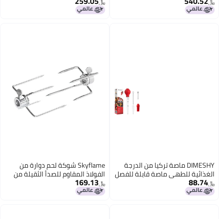
259.05
﷼‏
اصة تركيا من الدرجة
Skyflame شوكة لحم دوارة من
ماصة قابلة للفصل
الفولاذ المقاوم للصدأ الثقيلة من
169.13
اصة للطهي جيدة
سكاي فليم - تناسب قضبان دوارة
﷼‏
حم البقر والدجاج
سداسية 1/2 بوصة و 3/8 بوصة و
وإبرة حقن
قضبان مربعة 3/8 بوصة و 5/16
راء
بوصة