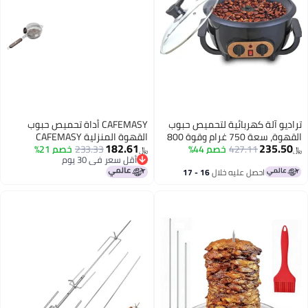
ئية لتحميص حبوب
CAFEMASY أداة تحميص حبوب
القهوة، سعة 750 غرام وقوة 800
القهوة المنزلية CAFEMASY
182.61
4
خصم 44%
لية للمكسرات
233.33
خصم 21%
محمولة من الفولاذ المقاوم للصدأ
﷼‏
أقل سعر في 30 يوم
مع مقلاة شبكية مع مقياس حرارة
أقل سعر في 30 يوم
ه خلال
16 - 17
لتحميص حبوب القهوة في المنزل
والخارج