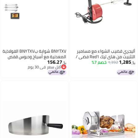
واء مع مسامير
BNYTXV شواية بBNYTXV الفولاذية
التثبيت من هاي تيك Red1 فضي /
المعدنية مع أسياخ ودبوس قفص
156.27
صم 7%
فرن لصنع الكباب
﷼‏
أقل سعر في 30 يوم
أقل سعر في 30 يوم