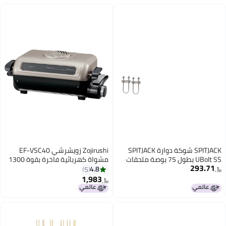
ة
SPITJACK شوكة دوارة SPITJACK
Zojirushi زويشرشي EF-VSC40
UBolt SS بطول 75 بوصة ملحقات
مشواة كهربائية فاخرة بقوة 1300
ربط اللحم بعرض 2 بوصة سعة
واط
4.8
5
ء دوارة لحم خنزير
1,983
﷼‏
كامل و خروف يصل وزنه إلى 150