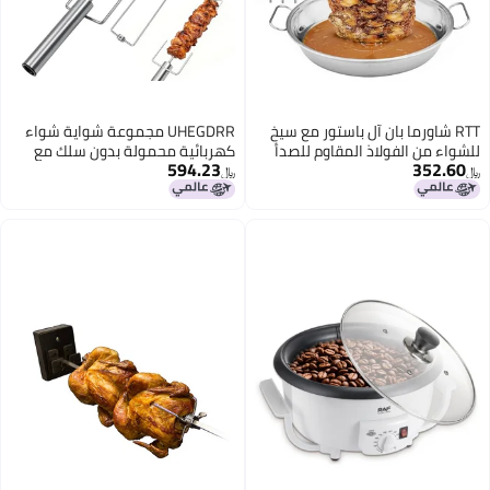
 آل باستور مع سيخ
UHEGDRR مجموعة شواية شواء
ذ المقاوم للصدأ
كهربائية محمولة بدون سلك مع
594.23
مع حامل سيخ عمودي مع 3 مسامير
حاملة شواية دوارة أوتوماتيكية مع
﷼‏
رازيلي لشوي التاكو آل
عمود شواء من الفولاذ المقاوم
ن فرن
للصدأ قابل للتعديل لجميع
الاستخدامات