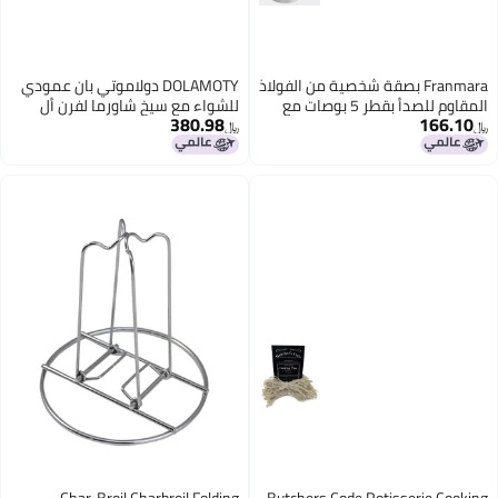
 بصقة شخصية من الفولاذ
DOLAMOTY دولاموتي بان عمودي
المقاوم للصدأ بقطر 5 بوصات مع
للشواء مع سيخ شاورما لفرن أل
380.98
باستور سيخ للشواء إل باستور هاك
﷼‏
للتاكو دجاج برازيلي من الفولاذ
المقاوم للصدأ مع 810 و 12 سيخ