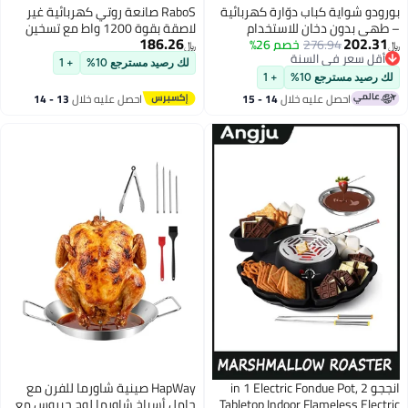
 دوّارة كهربائية
RaboS صانعة روتي كهربائية غير
 للاستخدام
لاصقة بقوة 1200 واط مع تسخين
186.26
2
خصم 26%
الداخلي والخارجي، 10 أسياخ، دوران
مزدوج الجوانب
﷼‏
سنة
ة تقطير قابلة
لك رصيد مسترجع 10%
+ 1
سنة
تيل
+ 1
ه خلال
14 - 15
احصل عليه خلال
13 - 14
اغسطس
in 1 Electric Fondu,
HapWay صينية شاورما للفرن مع
Tabletop Indoor F
حامل أسياخ شاورما لوح جيروس مع