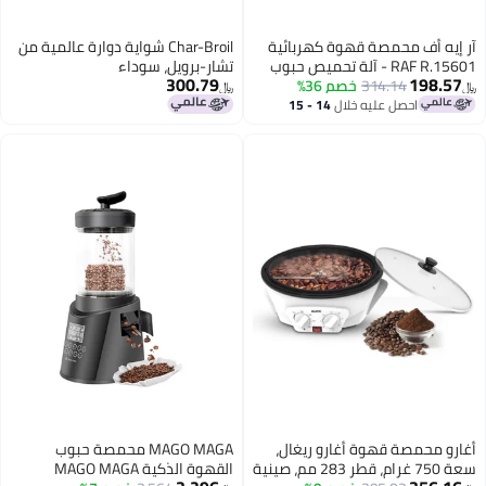
 قهوة كهربائية
Char-Broil شواية دوارة عالمية من
RAF R. - آلة تحميص حبوب
تشار-برويل، سوداء
300.79
3
خصم 36%
قهوة منزلية بقوة 1200 واط مع
﷼‏
 في درجة الحرارة،
ه خلال
14 - 15
اصقة وغطاء شفاف
 أغارو ريغال،
MAGO MAGA محمصة حبوب
سعة 750 غرام، قطر 283 مم، صينية
القهوة الذكية MAGO MAGA