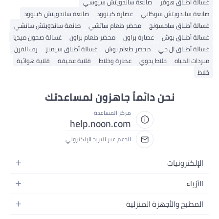
فر
صانعة ساندويتش سيوسي
ش سوكاني
عصارة كينوود
صانعة ساندويتش كينوود
مسونج
محضر طعام ساتشي
صانعة ساندويتش ساتشي
ش
عصارة براون
محضر طعام براون
غسالة صحون ميديا
جي
محضر طعام بوش
غسالة أطباق سيمنز
رف الفرن
خلاط يدوي
عصارة وخلاط
قلاية عميقة
قلاية هوائية
ن دائماً جاهزون لمساعدتك
مركز المساعدة
help.noon.com
الدعم عبر البريد الإلكتروني
هزة المنزلية