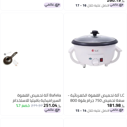
ن ولوحة تحكم
ه خلال
16 - 17
قهوة الكهربائية -
Bafelia آلة تحميص القهوة
سعة تحميص 750 جرام بقوة 800
السيراميكية بافيليا للاستخدام
251.04
ي مقوى،
271.37
خصم 7%
المنزلي، أداة تحميص حبوب القهوة
﷼‏
تعديل، جسم بارد
على الموقد مع مقبض ممتد، أداة
ه خلال
14 - 15
يدوية لتحميص القهوة