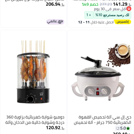
206.94
2
خصم 49%
Marshmallow
أسياخ من الفولاذ المقاوم للصدأ
﷼‏
Roasting For
لشواية الفرن 5 أسياخ أل باستور
Trays & 1 Flamel
روتيسيري للدجاج جيروس للطبخ
+ 1
controlled He
والتحميص 10 بوصة
يه خلال
11 - 12
 آلة تحميص القهوة
دومبو شواية كهربائية بزاوية 360
هربائية 750 جرام - آلة تحميص
درجة وشواية خالية من الدخان وآلة
120.92
حبوب متعددة الوظائف 800 واط مع
شواء وتوقيت 1100 وات TK-12D
﷼‏
لفولاذ المقاوم
أسود