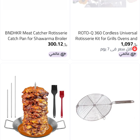
BNDHKR Meat Catcher Rotisserie
ROTO-Q 360 Cor
Catch Pan for Shawarma Broiler
Rotisserie Kit fo
300.12
Doner Machine
Smokers - Non-
﷼‏
Spit Roaster, Ga
- Indoor/Outdoor 