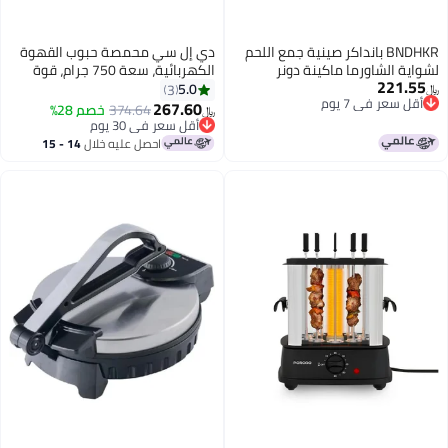
داكر صينية جمع اللحم
دي إل سي محمصة حبوب القهوة
اكينة دونر
الكهربائية، سعة 750 جرام، قوة
800 واط، تحكم مزدوج دقيق
5.0
3
بالمؤقت، خيارات اللون الأسود
267.60
374.64
خصم 28%
أقل سعر في 30 يوم
﷼‏
والأبيض – موديل LC-38252
باقي 1 وحدات في المخزون
أقل سعر في 30 يوم
احصل عليه خلال
14 - 15
اغسطس