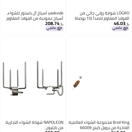
 روتي جالي من
yaokvide أسياخ آل باستور للشواء،
1 بوصة)
أسياخ عمودية من الفولاذ المقاوم
208.74
للصدأ، حامل شواء عمودي برازيلي
﷼‏
مع 3 مسامير قابلة للإزالة
(8"/10"/12") وفرش، لتاكو آل باستور،
شاورما، كباب، أطباق مدخنة، أفران
الشواء
 مجموعة الشواء العالمية
NAPOLEON شوكة الشواء التجارية
 66009
من نابليون