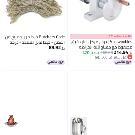
Butchers Code خيط مرن ومزيج من
ز دوار، مركز دوار دقيق
القطن - خيط قابل للتمدد - درجة
89.92
لآلة الخراطة
غذائية - آمن للحرارة - روابط الطهي
﷼‏
2
خصم 20%
- حلقات الدواجن - عبوة 50