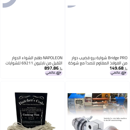
Br شواية برو قضيب دوار
NAPOLEON طقم الشواء الدوار
وم للصدأ مع شوكة
الثقيل من نابليون 69211 للشوايات
897.86
للشواء والمقالي الهوائية 45 × 65
الكبيرة
﷼‏