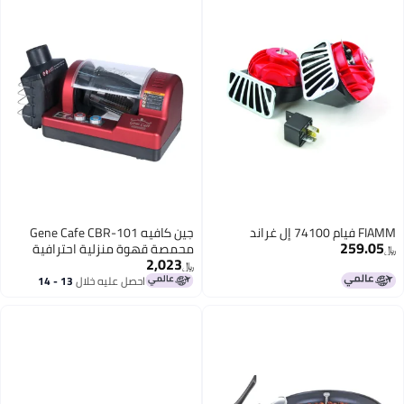
جين كافيه Gene Cafe CBR-101
محمصة قهوة منزلية احترافية
2,023
بسعة 250 جم مع تحكم بالحرارة
﷼‏
والوقت – نظام تدوير ثلاثي الأبعاد
احصل عليه خلال
13 - 14
اغسطس
وتبريد تلقائي