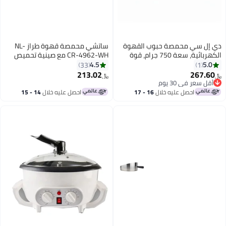
ي محمصة حبوب القهوة
ساتشي محمصة قهوة طراز NL-
الكهربائية، سعة 750 جرام، قوة
CR-4962-WH مع صينية تحميص
 مزدوج دقيق
مصبوبة 1200 W NL-CR-4962-WH
4.5
33
للون الأسود
أبيض
213.02
﷼‏
ه خلال
16 - 17
احصل عليه خلال
14 - 15
اغسطس