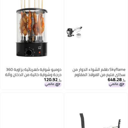
قم الشواء الدوار من
دومبو شواية كهربائية بزاوية 360
ولاذ المقاوم
درجة وشواية خالية من الدخان وآلة
120.92
ار ثقيل الملحقات
شواء وتوقيت 1100 وات TK-12D
﷼‏
متوافقة مع BGE كبير كامادو جو
أسود
من الشوايات
السيراميكية بقطر خارجي 21523