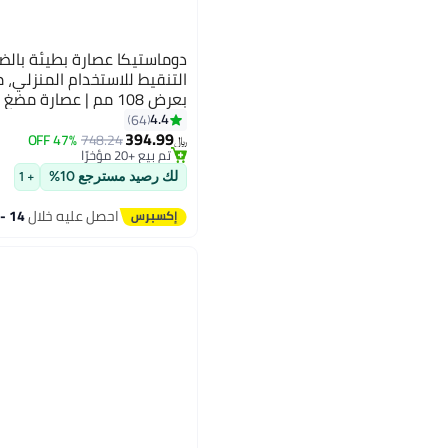
دوماستيكا عصارة بطيئة بالضغ
التنقيط للاستخدام المنزلي، 
بعرض 108 مم | عصارة 
الكاملة | عصارة مزودة بمسا
4.4
64
394.99
ثلاثية لأقصى إنتاج للعصير، خالي
47% OFF
748.24
﷼‏
تم بيع +20 مؤخرًا
تم بيع +20 مؤخرًا
لك رصيد مسترجع 10%
+ 1
احصل عليه خلال
14 - 15 اغسطس