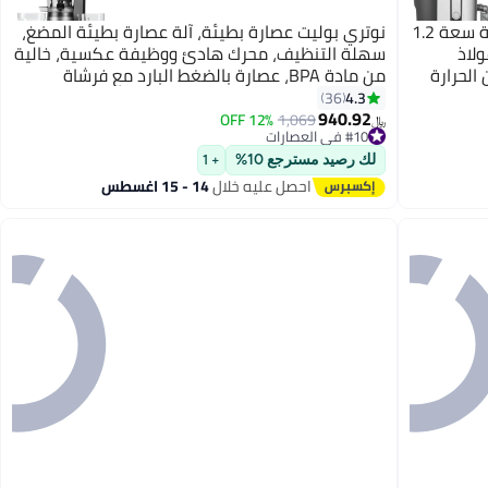
سوناشي عصارة بسرعتين - حاوية لب كبيرة سعة 1.2
نوتري بوليت عصارة بطيئة، آلة عصارة بطيئة المضغ،
لاذ
سهلة التنظيف، محرك هادئ ووظيفة عكسية، خالية
الحرارة
من مادة BPA، عصارة بالضغط البارد مع فرشاة
4.3
36
940.92
12% OFF
1,069
﷼‏
#10 في العصارات
#10 في العصارات
لك رصيد مسترجع 10%
+ 1
احصل عليه خلال
14 - 15 اغسطس