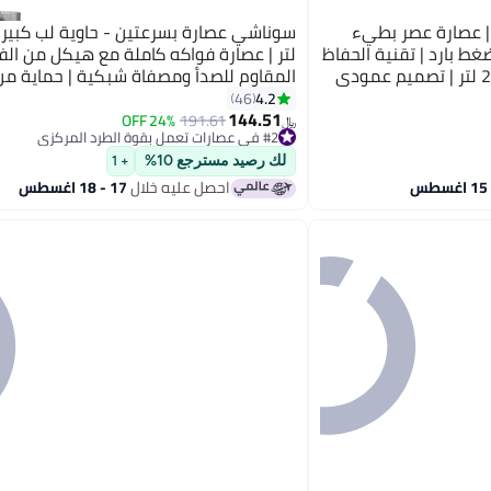
ارة بطيئة 250 واط | عصارة عصر بطيء
غط بارد | تقنية الحفاظ
لتر | عصارة فواكه كاملة مع هيكل من الفو
على العناصر الغذائية | سعة 2 لتر | تصميم عمودي
المقاوم للصدأ ومصفاة شبكية | حماية من 
الزائدة للمحرك
4.2
46
144.51
24% OFF
191.61
﷼‏
#2 في عصارات تعمل بقوة الطرد المركزي
#2 في عصارات تعمل بقوة الطرد المركزي
لك رصيد مسترجع 10%
+ 1
احصل عليه خلال
17 - 18 اغسطس