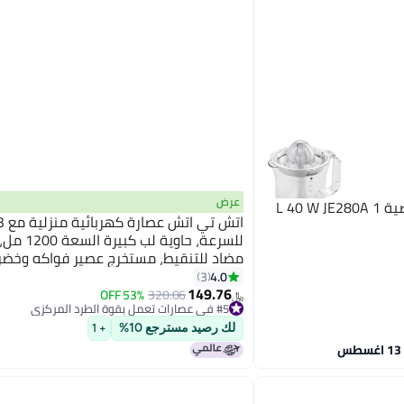
عرض
كينوود عصارة للفواكه الحمضية 1 L 40 W JE280A
للسرعة، حاوية لب
مضاد للتنقيط، مستخرج عصير فواكه وخضر
مع هيكل من الفولاذ المقاوم للصدأ ومص
4.0
3
149.76
53% OFF
320.06
﷼‏
#5 في عصارات تعمل بقوة الطرد المركزي
أقل سعر في 30 يوم
#5 في عصارات تعمل بقوة الطرد المركزي
لك رصيد مسترجع 10%
+ 1