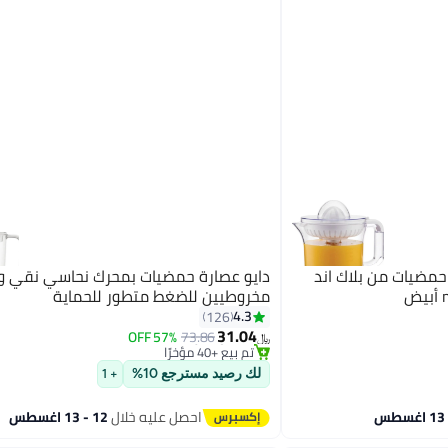
 حمضيات من بلاك اند
دايو عصارة حمضيات بمحرك نحاسي نقي و
مخروطيين للضغط متطور للحماية
#1 في عصارات الحمضيات الكهربائية
4.3
126
بتخلّص بسرعة
31.04
57% OFF
73.86
﷼‏
تم بيع +40 مؤخرًا
#1 في عصارات الحمضيات الكهربائية
لك رصيد مسترجع 10%
+ 1
احصل عليه خلال
12 - 13 اغسطس