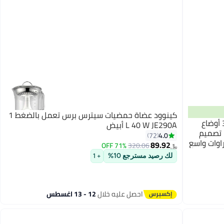
كينوود عضاة حمضيات سيترس برس تعمل بالضغط 1
اتش تي اتش عصارة كهربائية منزلية مع 3 أوضاع
L 40 W JE290A أبيض
 كبيرة السعة 1200 مل، تصميم
4.0
72
اوات واسع
89.92
71% OFF
320.06
﷼‏
فاة شبكية
لك رصيد مسترجع 10%
+ 1
احصل عليه خلال
12 - 13 اغسطس