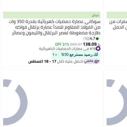
عرض
1 مع وعاء وشفرات من
سوكاني عصارة حمضيات كهربائية بقدرة 350 وات
ماية من الحمل
من الفولاذ المقاوم للصدأ عصارة برتقال فواكه
طازجة مضغوطة لعصر البرتقال والليمون وعصائر
الليمون JE-651E باللون الأسود
4.7
10
138.09
31% OFF
202.31
﷼‏
#16 في عصارات الحمضيات الكهربائية
#16 في عصارات الحمضيات الكهربائية
لك رصيد مسترجع 10%
+ 1
احصل عليه خلال
17 - 18 اغسطس