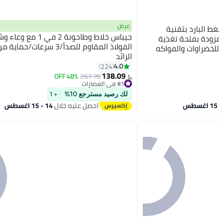
عرض
ط البارد بتقنية
جيباس خلاط وطاحونة 2 في 
مزودة بفتحة تغذية
الفولاذ المقاوم للصدأ/3 سرعات/ح
مضغ للخضراوات والفواكه
الزائد
مير كبيرة ومصافي
4.0
224
ة من مادة BPA
138.09
48% OFF
267.76
﷼‏
#1 في العصارات
تم بيع +50 مؤخرًا
#1 في العصارات
لك رصيد مسترجع 10%
+ 1
احصل عليه خلال
14 - 15 اغسطس