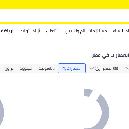
اء النساء
مستلزمات الأم والبيبي
الألعاب
أزياء الأولاد
الرياضة
لعصارات في قطر
"
السعر (﷼‏)
العصارات
باناسونيك
كينوود
براون