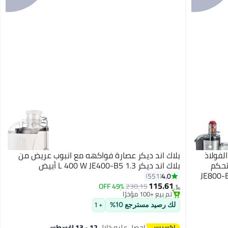
يم من الفولاذ
بلاك اند ديكر عصارة فواكهه مع انبوب عريض من
تحكم
بلاك اند ديكر 1.3 L 400 W JE400-B5 أبيض
#2 في العصارات
السرعة للفواكه والخضروات. JE800-B5
4.0
551
أقل سعر في 7 يوم
115.61
49% OFF
230.15
﷼‏
تم بيع +100 مؤخرًا
#2 في العصارات
لك رصيد مسترجع 10%
+ 1
احصل عليه خلال
12 - 13 اغسطس