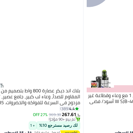
بلاك اند ديكر عصارة 800 واط بتصم
سوناشي خلاط وعصارة 4 في 1 مع وعاء وقطاعة غير
المقاوم للصدأ، وعاء لب كبير، جامع عصير، 
مزدوج في 
#3 في العصارات
1.7 L 800 W JE800-B5 أسود/ فضي/ شفاف
4.4
389
بتخلّص بسرعة
267.61
27% OFF
369.30
﷼‏
تم بيع +90 مؤخرًا
#3 في العصارات
لك رصيد مسترجع 10%
+ 1
احصل عليه خلال
14 - 15 اغسطس