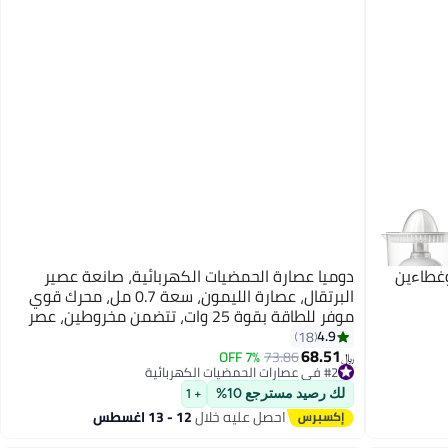
غطاءين
دوميا عصارة الحمضيات الكهربائية، صانعة عصير
البرتقال، عصارة الليمون، سعة 0.7 مل، محرك قوي
موفر للطاقة بقوة 25 وات، تتضمن مخروطين، عصر
سريع وسهل
4.9
18
68.51
7% OFF
73.86
﷼‏
#2 في عصارات الحمضيات الكهربائية
تم بيع +40 مؤخرًا
#2 في عصارات الحمضيات الكهربائية
لك رصيد مسترجع 10%
+ 1
احصل عليه خلال
12 - 13 اغسطس