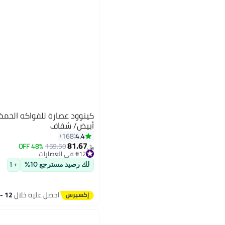
أبيض/ شفاف
4.4
168
81.67
48% OFF
159.50
﷼‏
#12 في العصارات
تم بيع +10 مؤخرًا
#12 في العصارات
لك رصيد مسترجع 10%
+ 1
احصل عليه خلال
12 - 13 اغسطس