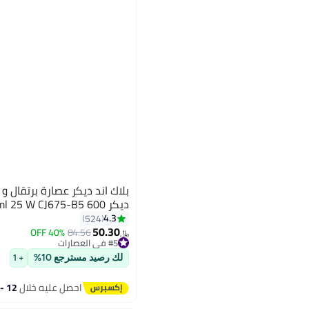
بلاك اند ديكر عصارة برتقال و
ديكر 600 ml 25 W CJ675-B5 أبيض
4.3
524
50.30
40% OFF
84.56
﷼‏
#5 في العصارات
تم بيع +110 مؤخرًا
#5 في العصارات
لك رصيد مسترجع 10%
+ 1
احصل عليه خلال
12 - 13 اغسطس