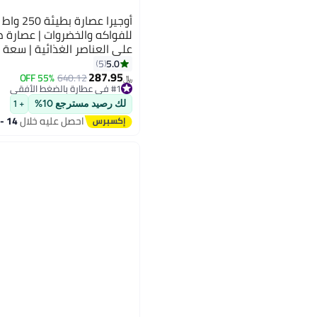
أوجيرا عص
للفواكه والخضروات | عصارة ض
مدمج | OG1600SJ فضي
5.0
5
287.95
55% OFF
640.12
﷼‏
#1 في عطارة بالضغط الأفقي
تم بيع +10 مؤخرًا
#1 في عطارة بالضغط الأفقي
لك رصيد مسترجع 10%
+ 1
احصل عليه خلال
14 - 15 اغسطس