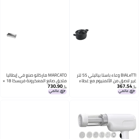
BIALeTTI وعاء باستا بياليتي 55 لتر
MARCATO ماركاتو صنع في إيطاليا
يوم مع غطاء
ملحق صانع المعكرونة فريسكا 18 ×
730.90
مصفاة ومقابض خالي من PFOA
9 × 5 سم كروم
﷼‏
ير لاصق أسود