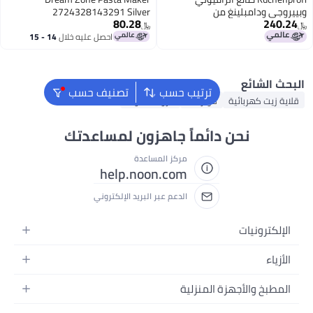
 من
2724328143291 Silver
80.28
بروفي 188 من الفولاذ
﷼‏
لي لتشكيل وختم
احصل عليه خلال
14 - 15
اغسطس
والعجائن
ترتيب حسب
تصنيف حسب
كولر ماء
مروحة طاولة
 دائماً جاهزون لمساعدتك
مركز المساعدة
help.noon.com
الدعم عبر البريد الإلكتروني
ة المنزلية