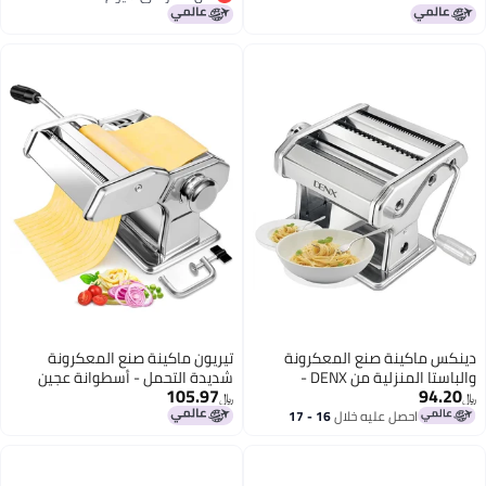
أقل سعر في 7 يوم
للرافيولي والمعكرونة
المعكرونة
تيريون ماكينة صنع المعكرونة
والباستا المنزلية من DENX -
شديدة التحمل - أسطوانة عجين
105.97
ستانلس ستيل مع 8 إعدادات للسُمك
يدوية من الفولاذ المقاوم للصدأ
﷼‏
لصنع معكرونة طازجة منزلية الصنع
لال
16 - 17