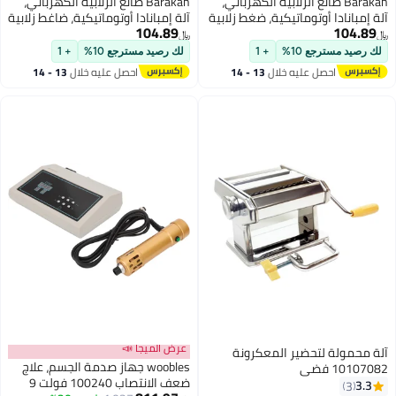
زلابية الكهربائي،
Barakah صانع الزلابية الكهربائي،
يكية، ضغط زلابية
آلة إمبانادا أوتوماتيكية، ضاغط زلابية
104.89
عقة تعبئة
سهل الاستخدام مع ملعقة تعبئة
﷼‏
زلية (برتقالي)
وفرشاة للمطابخ المنزلية (برتقالي)
+ 1
لك رصيد مسترجع 10%
+ 1
خلال
13 - 14
احصل عليه خلال
13 - 14
اغسطس
عرض الميجا 📣
المعكرونة
woobles جهاز صدمة الجسم، علاج
ضعف الانتصاب 100240 فولت 9