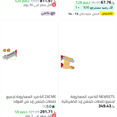
811.97
1,027
خصم 20%
سرعات طاقة جهاز علاج صدمة
2%
﷼‏
أقل سعر في 30 يوم
الجسم الفيزيائي للاستخدام المنزلي
+ 1
أقل سعر في 30 يوم
(قابس أمريكي)
خلال
13 - 14
فرد المعكرونة
ZACME آلة فرد المعكرونة لجميع
إيد الكهربائية
خلاطات كيتشن إيد من الفولاذ
ك مختلفة
المقاوم للصدأ ملحق آلة فرد
5.0
1
لمقاوم للصدأ
المعكرونة كيتشن إيد مع 8 إعدادات
291.71
321.29
خصم 9%
﷼‏
سمك قابلة للتعديل آلة فرد العجين
أقل سعر في 7 يوم