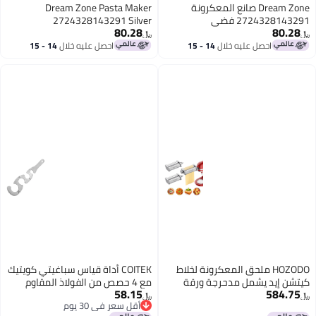
صانع المعكرونة
Dream Zone Pasta Maker
2724328143291 Silver
80.28
﷼‏
لال
14 - 15
احصل عليه خلال
14 - 15
اغسطس
المعكرونة لخلاط
COITEK أداة قياس سباغيتي كويتيك
حرجة ورقة
مع 4 حصص من الفولاذ المقاوم
58.15
سباغيتي
للصدأ للتحكم في حصص السباغيتي
﷼‏
أقل سعر في 30 يوم
قطع لملحق
لأدوات الطهي في المطبخ