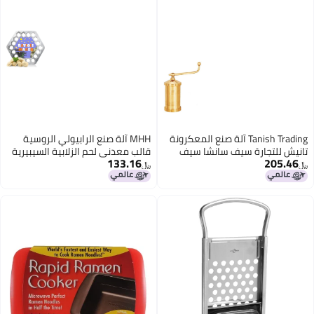
Tanish آلة صنع المعكرونة
MHH آلة صنع الرابيولي الروسية
 سانشا سيف
قالب معدني لحم الزلابية السيبيرية
133.16
و جانثيكولو مع
قاطع الرابيولي
﷼‏