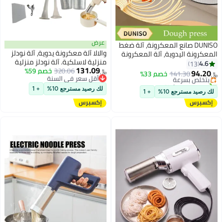
عرض
لمعكرونة، آلة ضغط
والالا آلة معكرونة يدوية، آلة نودلز
آلة المعكرونة
منزلية لاسلكية. آلة نودلز منزلية
وجة قابلة
131.09
320.06
خصم 59%
الصنع مزودة بتسعة أنواع من قوالب
 33%
﷼‏
أقل سعر في السنة
النودلز ونوعين من فوهات حشو
أقل سعر في السنة
السجق.
لك رصيد مسترجع 10%
+ 1
+ 1