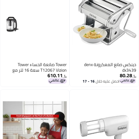
دينكس صانع المعكرونة denx
Tower صانعة الحساء Tower
T12067 Vizion سعة 16 لتر مع
610.11
جسم شفاف وحماية من الفيضانات
﷼‏
1000 واط باللون الأسود
لال
16 - 17