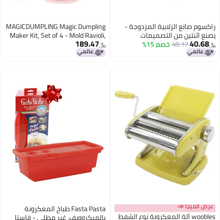
ة المزدوجة -
MAGICDUMPLING Magic Dumpling
صميمات
Maker Kit, Set of 4 - Mold Ravioli,
189.47
1%
دة، صانع
Empanadas, Momos, Gyozas, Pot
﷼‏
ون بجودة
Stickers, Jamaican Beef Patties,
كل وسهل
Pierogi and Calzones - Wonton
بيض
Dough Press and Pasta Making
Tools
Fasta Pasta طباخ المعكرونة
معكرونة نوع الشفط
بالميكروويف، غير مطلي - فاستا