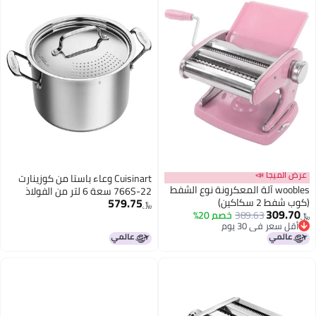
Cuisinart وعاء باستا من كوزينارت
معكرونة نوع الشفط
766S-22 سعة 6 لتر من الفولاذ
579.75
المقاوم للصدأ مع غطاء تصفية من
﷼‏
صم 20%
مجموعة أواني الطهي الكلاسيكية
للشيف، سعة 6 لترات