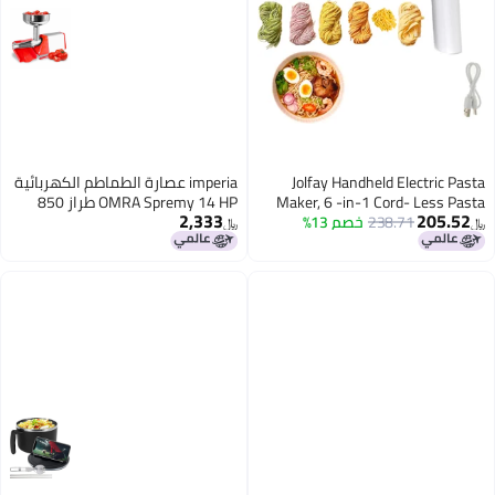
Jolfay Han
imperia عصارة الطماطم الكهربائية
Maker, 6 -in
OMRA Spremy 14 HP طراز 850
2,333
صم 13%
Maker Machin
﷼‏
Maker 
Automatic Noo
Homemade Sp