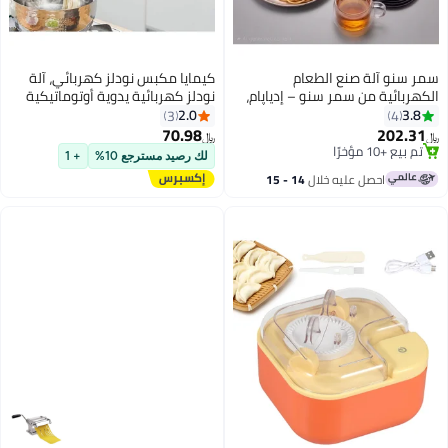
لطعام
كيمايا مكبس نودلز كهربائي، آلة
نو – إدياپام،
نودلز كهربائية يدوية أوتوماتيكية
ز، موركو، سيف
متعددة الوظائف لاسلكية
2.0
3
للاستخدام المنزلي
70.98
﷼‏
لك رصيد مسترجع 10%
+ 1
لال
14 - 15