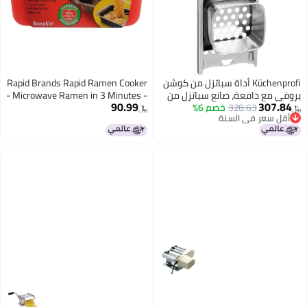
K أداة سباتزل من كوشن
Rapid Brands Rapid Ramen Cooker
نع سباتزل من
- Microwave Ramen in 3 Minutes -
90.99
صم 6%
دأ بجودة
BPA Free and Dishwasher Safe
﷼‏
ة
ية، ومهروس
(Red, 1-pack)
ة