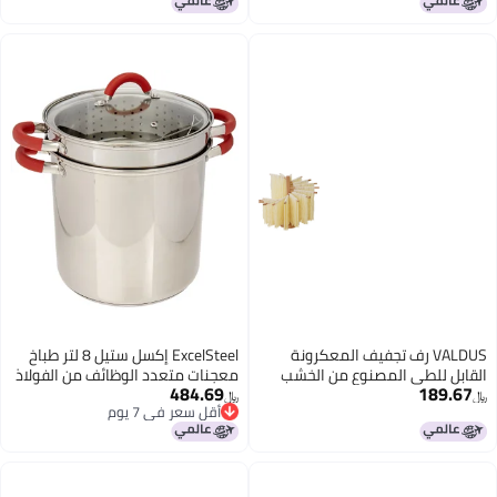
أقل سعر في 30 يوم
دو
يف المعكرونة
ExcelSteel إكسل ستيل 8 لتر طباخ
وع من الخشب
معجنات متعدد الوظائف من الفولاذ
484.69
المقاوم للصدأ مع قاعدة محاطة،
﷼‏
أقل سعر في 7 يوم
غطاء زجاجي مهوى، ومقابض
أقل سعر في 7 يوم
مغطاة بالسليكون مثبتة