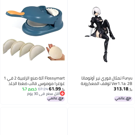
نير أوتوماتا
Flossymart آلة صنع الزلابية 2 في 1
 لوقف المعكرونة
غوغرا موموس، قالب ضغط الجلد
61.99
67.24
خصم 7%
لآلة غوجيا غوغرا، أداة صنع الزلابية
﷼‏
أقل سعر في 30 يوم
في المطبخ مع صانع زلابية مومو
أقل سعر في 30 يوم
(بلاستيك)