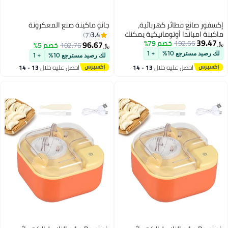
كهربائية،
جانو ماكينة صنع المعكرونة
ماتيكية يمكنك
3.4
7
 79%
نة ضغط فطائر
96.67
102.76
خصم 5%
﷼‏
لعقة تعبئة
+ 1
لك رصيد مسترجع 10%
+ 1
زلية (برتقالي)
خلال
13 - 14
احصل عليه خلال
13 - 14
اغسطس