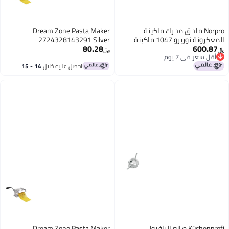
ك ماكينة
Dream Zone Pasta Maker
المعكرونة نوربرو 1047 ماكينة
2724328143291 Silver
80.28
كل منفصل حجم
﷼‏
احصل عليه خلال
14 - 15
اغسطس
صانع الرافيولي
Dream Zone Pasta Maker