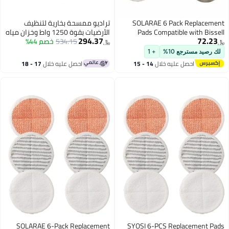
SOLARAE 6 Pack Replacement
تراديو ممسحة بخارية لتنظيف
Pads Compatible with Bissell
الأرضيات بقوة 1250 واط وخزان مياه
294.37
72.23
Spinwave 2124, 2039A, 2307,
534.15
خصم 44%
سعة 330 مل، مع خاصية التنظيف
﷼‏
﷼‏
23157, 20391, 20399 Powered
والتعقيم بالبخار عالي الحرارة.
لك رصيد مسترجع 10%
+ 1
Hard Floor Mop， Replacement
احصل عليه خلال
14 - 15
احصل عليه خلال
17 - 18
Mop Pads （white, orange, off-
اغسطس
اغسطس
white strips）
SOLARAE 6-Pack Replacement
SYOSI 6-PCS Replacement Pads