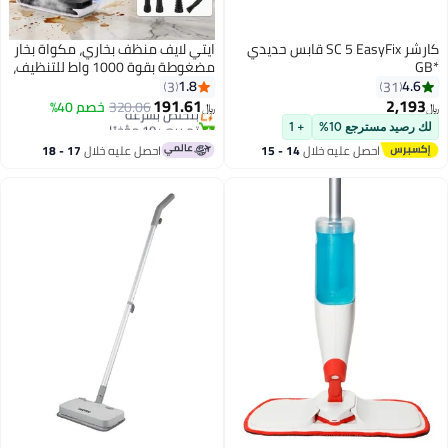
كارشر SC 5 EasyFix قابس حديدي
ايتي لايف منظف ​​بخاري، مكواة بخار
*GB
مضغوطة بقوة 1000 واط للتنظيف،
مكواة بخار متعددة الاستخدامات
1.8
4.6
3
31
للمنزل، مكواة بخار يدوية، مكواة
191.61
2,193
بتخلّص بسرعة
320.06
خصم 40%
﷼‏
﷼‏
بخار للسيارات، مكواة بخار محمولة
تم بيع +10 مؤخرًا
لك رصيد مسترجع 10%
+ 1
بتخلّص بسرعة
للمطبخ، الحمام، البلاط (أبيض)
احصل عليه خلال
14 - 15
احصل عليه خلال
17 - 18
اغسطس
اغسطس