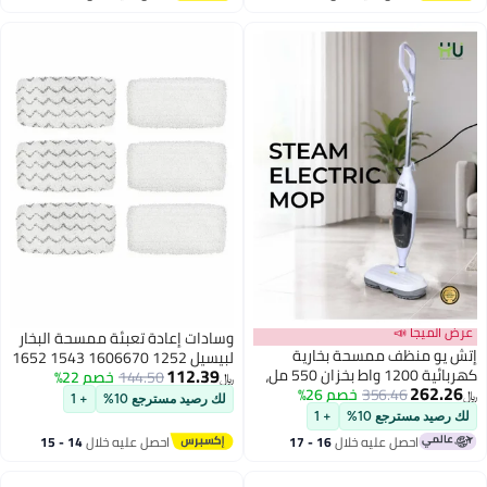
اغسطس
اغسطس
عرض الميجا 📣
وسادات إعادة تعبئة ممسحة البخار
إتش يو منظف ممسحة بخارية
لبيسيل 1252 1606670 1543 1652
112.39
كهربائية 1200 واط بخزان 550 مل،
1132M، عبوة من 6
144.50
خصم 22%
﷼‏
262.26
356.46
تسخين سريع ورأس دوار 180 درجة
خصم 26%
﷼‏
لك رصيد مسترجع 10%
+ 1
لك رصيد مسترجع 10%
+ 1
احصل عليه خلال
16 - 17
احصل عليه خلال
14 - 15
اغسطس
اغسطس