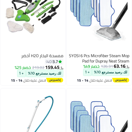
SYOSI 6 Pcs Microfiber Steam Mop
ممسحة البخار H2O أخضر
Pad for Dupray Neat Steam
3.7
40
63.16
126.31
خصم 49%
Cleaner Reusable and Machine
159.45
213.02
خصم 25%
﷼‏
﷼‏
Washable Designed for Multiple
لك رصيد مسترجع 10%
+ 1
لك رصيد مسترجع 10%
+ 1
Surfaces Effectively Clean
احصل عليه خلال
14 - 15
احصل عليه خلال
14 - 15
Hardwood Tile Stone Floors
اغسطس
اغسطس