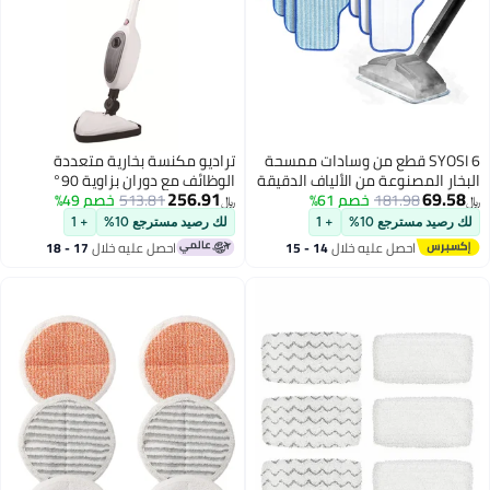
SYOSI 6 قطع من وسادات ممسحة
تراديو مكنسة بخارية متعددة
البخار المصنوعة من الألياف الدقيقة
الوظائف مع دوران بزاوية 90°
256.91
69.58
181.98
خصم 61%
لمنظف البخار Dupray Neat، قابلة
513.81
خصم 49%
وحركة جانبية 180°، 10 ملحقات
﷼‏
﷼‏
لإعادة الاستخدام وقابلة للغسل في
لتنظيف، باللون الأبيض
لك رصيد مسترجع 10%
+ 1
لك رصيد مسترجع 10%
+ 1
الغسالة، مصممة للأسطح المتعددة
احصل عليه خلال
14 - 15
احصل عليه خلال
17 - 18
لتنظيف الأرضيات الخشبية والبلاط
اغسطس
اغسطس
والحجر بشكل فعال