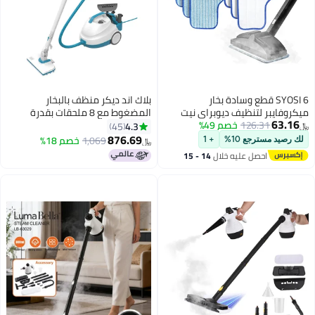
SYOSI 6 قطع وسادة بخار
بلاك اند ديكر منظف بالبخار
ميكروفايبر لتنظيف ديوبراي نيت
المضغوط مع 8 ملحقات بقدرة
63.16
126.31
خصم 49%
قابلة لإعادة الاستخدام وقابلة
2000 وات BHSMP2008-GB أبيض/
4.3
45
﷼‏
للغسل في الغسالة مصممة
أزرق
876.69
1,069
خصم 18%
لك رصيد مسترجع 10%
+ 1
﷼‏
لأسطح متعددة لتنظيف فعال
احصل عليه خلال
14 - 15
للأرضيات الخشبية والبلاط والحجر ،
اغسطس