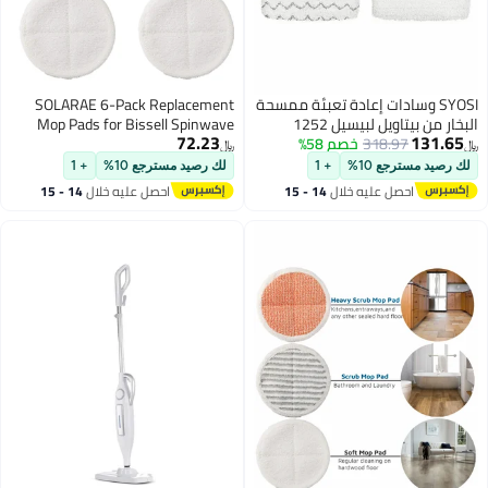
SYOSI وسادات إعادة تعبئة ممسحة
SOLARAE 6-Pack Replacement
البخار من بيتاويل لبيسيل 1252
Mop Pads for Bissell Spinwave
72.23
131.65
318.97
خصم 58%
1606670 1543 1652 1132M
Models 2124, 2039A, 2307,
﷼‏
﷼‏
1530 11326 سلسلة مكنسة
23157, 20391, 20399 -
لك رصيد مسترجع 10%
+ 1
لك رصيد مسترجع 10%
+ 1
كهربائية بالبخار للأرضيات الصلبة
Compatible Electric Hard Floor Mop
احصل عليه خلال
14 - 15
احصل عليه خلال
14 - 15
سيمفوني، حزمة من 6 قطع
Pads (White, Orange, Off-White
اغسطس
اغسطس
Stripes)