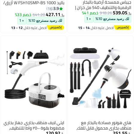
جيباس ممسحة أرضية بالبخار
باليد 1000 W FSH10SMP-B5 أزرق/
الرقمية والتنظيف 540 مل خزان |
رمادي
3.9
16
539.05
918.26
خصم 41%
1380 واط 25 جرام/دقيقة بخار |
427.11
641.20
خصم 33%
﷼‏
﷼‏
وسادات دوارة مزدوجة، شاشة LED
لك رصيد مسترجع 10%
+ 1
لك رصيد مسترجع 10%
+ 1
وضوء أمامي | GSC63077UK أسود
احصل عليه خلال
14 - 15
احصل عليه خلال
12 - 13
اغسطس
اغسطس
هاي هونور مساحة بالبخار مع
ايتي لايف منظف ​​بخاري، جهاز بخاري
منظف بخاري محمول قابل للفك،
مضغوط بقوة ٢٥٠٠ واط للتنظيف،
120.92
251.55
سعة 350 مل، منظف للأرضيات بقوة
جهاز بخاري متعدد الاستخدامات
﷼‏
﷼‏