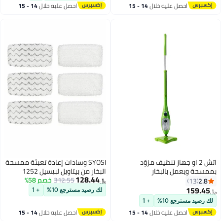
فعال للأرضيات الخشبية والبلاط
احصل عليه خلال
14 - 15
احصل عليه خلال
14 - 15
والحجر.
اغسطس
اغسطس
اتش 2 او جهاز تنظيف مزوّد
SYOSI وسادات إعادة تعبئة ممسحة
بممسحة ويعمل بالبخار
البخار من بيتاويل لبيسيل 1252
128.44
2724277363177 أخضر / أبيض /
312.55
خصم 58%
1606670 1543 1652 1132M
2.8
13
﷼‏
أسود
1530 11326 سلسلة مكنسة
159.45
لك رصيد مسترجع 10%
+ 1
﷼‏
كهربائية بالبخار للأرضيات الصلبة
لك رصيد مسترجع 10%
+ 1
سيمفوني، حزمة من 6 قطع
احصل عليه خلال
14 - 15
احصل عليه خلال
14 - 15
اغسطس
اغسطس