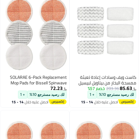
كاست ويف وسادات إعادة تعبئة
SOLARAE 6-Pack Replacement
ممسحة البخار من بيتاويل لبيسيل
Mop Pads for Bissell Spinwave
72.23
85.63
203.36
خصم 57%
1252 1606670 1543 1652
Models 2124, 2039A, 2307,
﷼‏
﷼‏
1132M 1530 11326 سلسلة
23157, 20391, 20399 -
لك رصيد مسترجع 10%
+ 1
لك رصيد مسترجع 10%
+ 1
مكنسة كهربائية بالبخار للأرضيات
Compatible Electric Hard Floor Mop
احصل عليه خلال
14 - 15
احصل عليه خلال
14 - 15
الصلبة سيمفوني، حزمة من 6 قطع
Pads (White, Orange, Off-White
اغسطس
اغسطس
Stripes)