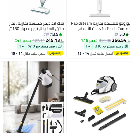
بورودو ممسحة بخارية Rapidsteam
بلاك اند ديكر مكنسة بخارية ، بخار
Touch Control متعددة الأسطح
فائق السخونة، توجيه دوار 180°،
(خشب/بلاط/سجاد)، تسخين سريع
وسادة ميكروفايبر، كابل 4 أمتار، آة
3.9
5.0
157
2
خلال 15 ثانية، خزان مياه قابل للفصل
لجميع الأرضيات المغلقة، للاستخدام
245.13
266.54
320.06
خصم 16%
427.11
خصم 42%
﷼‏
﷼‏
سعة 350 مل، بخار عالي الطاقة
الزلي والمكتبي، صديقة للبيئة،
لك رصيد مسترجع 10%
+ 1
لك رصيد مسترجع 10%
+ 1
1200 واط، تغطية كاملة - أبيض
1300 W FSM13E1-B5 أبيض/أزرق
احصل عليه خلال
14 - 15
احصل عليه خلال
14 - 15
اغسطس
اغسطس