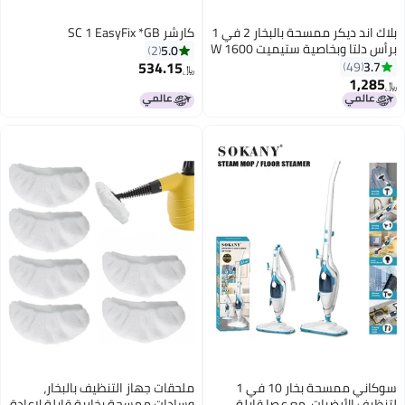
بلاك اند ديكر ممسحة بالبخار 2 في 1
كارشر SC 1 EasyFix *GB
برأس دلتا وبخاصية ستيميت 1600 W
5.0
2
BHSM1615DAM-GB أبيض/ أزرق
534.15
3.7
49
﷼‏
1,285
﷼‏
سوكاني ممسحة بخار 10 في 1
ملحقات جهاز التنظيف بالبخار،
لتنظيف الأرضيات، مع عصا قابلة
وسادات ممسحة بخارية قابلة لإعادة