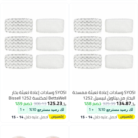
SYOSI وسادات إعادة تعبئة ممسحة
SYOSI وسادات إعادة تعبئة بخار
البخار من بيتاويل لبيسيل 1252
BettaWell لمكنسة Bissell 1252
125.23
134.87
325.39
خصم 58%
1606670 1543 1652 1132M
306.13
خصم 59%
1606670 1543 1652 1132M
﷼‏
﷼‏
1530 11326 سلسلة مكنسة
1530 11326 Symphony لتنظيف
لك رصيد مسترجع 10%
+ 1
لك رصيد مسترجع 10%
+ 1
كهربائية بالبخار للأرضيات الصلبة
الأرضيات الصلبة - عبوة من 6
احصل عليه خلال
14 - 15
احصل عليه خلال
14 - 15
سيمفوني، حزمة من 6 قطع
اغسطس
اغسطس