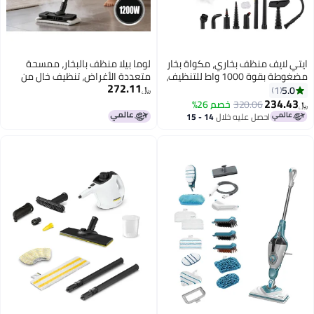
ايتي لايف منظف ​​بخاري، مكواة بخار
لوما بيلا منظف بالبخار، ممسحة
مضغوطة بقوة 1000 واط للتنظيف،
متعددة الأغراض، تنظيف خالٍ من
272.11
مكواة بخار متعددة الاستخدامات
الكيماويات للأرضيات والسيارات
5.0
1
﷼‏
للمنزل، مكواة بخار يدوية، مكواة
والبلاط والمفروشات وأجهزة المطبخ
234.43
320.06
خصم 26%
﷼‏
بخار للسيارات، مكواة بخار محمولة
والجص وغير ذلك
احصل عليه خلال
14 - 15
للمطبخ، الحمام، البلاط (أبيض)
اغسطس