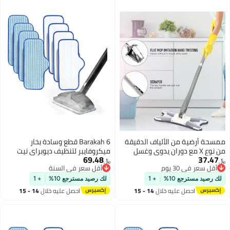
ممسحة أرضية من الألياف الدقيقة
Barakah 6 قطع وسادة بخار
من نوع X مع دوران يدوي وغسل
ميكروفايبر لتنظيف ديوبراي نيت
69.48
37.47
بدون استخدام اليدين وامتصاص
قابلة لإعادة الاستخدام وقابلة
﷼‏
﷼‏
أقل سعر في 30 يوم
أقل سعر في السنة
قوي للماء أدوات تنظيف بمقبض
للغسل في الغسالة مصممة
أقل سعر في 30 يوم
أقل سعر في السنة
طويل
لأسطح متعددة لتنظيف فعال
لك رصيد مسترجع 10%
+ 1
لك رصيد مسترجع 10%
+ 1
للأرضيات الخشبية والبلاط والحجر.
احصل عليه خلال
14 - 15
احصل عليه خلال
14 - 15
اغسطس
اغسطس