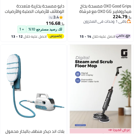
OXO Good Grips ممسحة بخاخ
دايو ممسحة بخارية متعددة
ميكروفايبر OXO GG مع فرشاة
الوظائف للأرضيات الصلبة والأرضيات
224.79
قابلة للسحب
المصفحة ومع سجادة شراعية
3.4
4
﷼‏
باقي 1 وحدات في المخزون
لتنظيف السجاد - ضمان لمدة عامين
116.68
﷼‏
باقي 1 وحدات في المخزون
لك رصيد مسترجع 10%
+ 1
احصل عليه خلال
14 - 15
احصل عليه خلال
12 - 13
اغسطس
اغسطس
عرض الميجا 📣
بلاك اند ديكر منظف بالبخار محمول