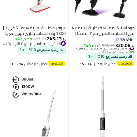
دوماستيكا ممسحة بخارية ستيمو ١٠
هوفر مكنسة بخارية هوفر 5 في 1 |
في ١ لتنظيف المنزل مع ١٢ ملحقًا |
1300 واط منظف بخاري قوي مع يد
245.13
ممسحة بخارية يدوية بقوة ٧٠٠ واط
427.11
خصم 42%
قابلة للفصل، تصميم خفيف الوزن،
4.8
29
﷼‏
#4 في المماسح البخارية للأجهزة الصغيرة
لتنظيف الأرضيات مع بخار فائق
أدوات تنظيف متعددة الاستخدامات
320.06
534.15
خصم 40%
#3 في المماسح البخارية للأجهزة الصغيرة
﷼‏
#4 في المماسح البخارية للأجهزة الصغيرة
الحرارة، وسادة من الألياف الدقيقة،
للأرضيات، المطبخ والحمام | HS84-
تم بيع +10 مؤخرًا
لك رصيد مسترجع 10%
+ 1
تسخين لمدة ٣٠ ثانية، سعة ٣٥٠ مل،
#3 في المماسح البخارية للأجهزة الصغيرة
SM2-ME
لك رصيد مسترجع 10%
+ 1
خالية من المواد الكيميائية، آمنة
احصل عليه خلال
14 - 15
احصل عليه خلال
14 - 15
على جميع الأرضيات المغلقة
اغسطس
اغسطس
وصديقة للبيئة، لون أسود