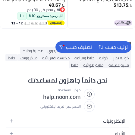
40.67
513.75
للطي وتوجيه دوار، خزان ماء قابل
الاستخدام، ملحقات نفث البخار،
﷼‏
﷼‏
أقل سعر في 30 يوم
للإزالة، تنظيف بدون مواد كيميائية،
قطعة قماش من الألياف الدقيقة
أقل سعر في 30 يوم
آمن لجميع الأرضيات المغلقة، شفط
قابلة للغسل لجهاز التنظيف بالبخار
لك رصيد مسترجع 10%
+ 1
مانع للانزلاق 2000 واط SK-13062،
المحمول باليد
احصل عليه خلال
12 - 13
أبيض/أزرق
اغسطس
البحث الشائع
ترتيب حسب
تصنيف حسب
ثلاجة صغيرة
موزع مياه
رف الفرن
خلاط يدوي
عصارة وخلاط
كواية بخار
كواية
خلاط وفرامة
مكنسة كهربائية
ميكروويف
خلاط
قلاية عميقة
قلاية هوائية
خلاط
نحن دائماً جاهزون لمساعدتك
مركز المساعدة
help.noon.com
الدعم عبر البريد الإلكتروني
الإلكترونيات
الجوالات
الأزياء