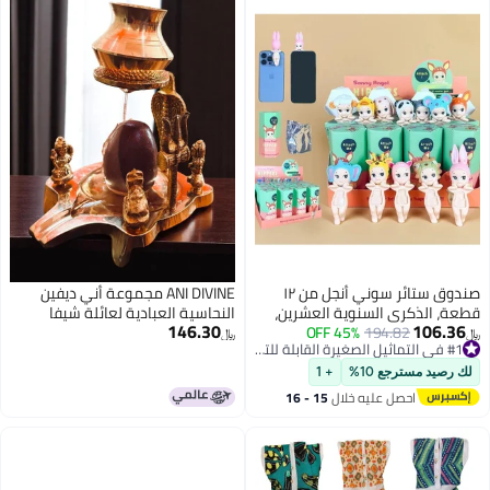
صندوق ستائر سوني أنجل من ١٢
ANI DIVINE مجموعة أني ديفين
السنوية العشرين،
النحاسية العبادية لعائلة شيفا
146.30
194
45% OFF
كينج باك، مجسمات
بارفاتي، غانيش، كارتكييا وناندي
﷼‏
#1 في التماثيل الصغيرة القابلة للتجميع
ى شكل حيوانات
مهراج جي مع نارماديشوار شيفلينغ
#1 في التماثيل الصغيرة القابلة للتجميع
لطقوس المنزل، المعبد، جلابهيشاك
10%
+ 1
 عليه خلال
15 - 16
طس