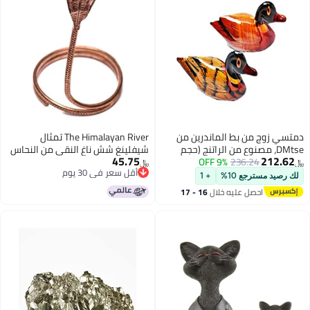
بط الماندرين من
The Himalayan River تمثال
نوع من الراتنج (حجم
شيفلينغ شش ناغ النقي من النحاس
45.75
236
9% OFF
2 بوصة)، رمز الحب والوفاء،
الأصلي من نهر الهيمالايا (صغير، 45
﷼‏
أقل سعر في 30 يوم
مستوحى من فنغ
جرام، 9 × 9 × 15 سم، عرض الرأس 5
10%
+ 1
أقل سعر في 30 يوم
الرومانسي لزوج من
سم) - [إصدار مميز]
 عليه خلال
16 - 17
طس