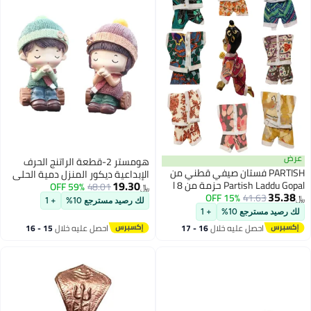
هومستر 2-قطعة الراتنج الحرف
P فستان صيفي قطني من
الإبداعية ديكور المنزل دمية الحلي
19.30
Partish Laddu Gopal حزمة من 8 l
48.01
59% OFF
زوجين دمية اكسسوارات السيارات
﷼‏
4
15% OFF
بدلة Ladoo Gopal قطنية لـ Thakur Ji
متعدد الألوان 7x11x7 سنتيمتر
لك رصيد مسترجع 10%
+ 1
10%
+ 1
 عليه خلال
16 - 17
احصل عليه خلال
15 - 16
طس
اغسطس