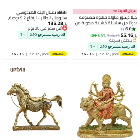
alikiki تمثال الإله الهندوسي
ولة قهوة مصنوعة
هانومان الطائر - ارتفاع 9.2 بوصة،
135.28
لة خشبية مكونة من
جايانتي مورتي بوجا ديوالي، هدية
﷼‏
نحوتة يدويًا لغرفة
أقل سعر في 30 يوم
لصديق هندي، عنصر بوجا، مذبح،
أقل سعر في 30 يوم
 النوم باللون الأبيض
منزل، مكتب، معبد، ماندير، ضريح،
64% OFF
15
لك رصيد مسترجع 10%
+ 1
ة
يوغا، تأمل، ديكور روحي
ة
10%
+ 1
 عليه خلال
15 - 16
احصل عليه خلال
15 - 16
طس
اغسطس