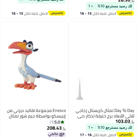
عنصر للتأمل وغرفة اليوغا والديكور
10%
+ 1
الروحي، هدايا ديوالي بوجا
 عليه خلال
15 - 16
احصل عليه خلال
15 - 16
طس
اغسطس
Day To تمثال كريستال زجاجي
Enesco مجموعة تقاليد ديزني من
رج خليفة تذكار دبي
إينيسكو بواسطة جيم شور تمثال
زازو طائر الهورن بيل المصغر مصنوع
5.0
1
من الراتنج الحجري مطلي يدويًا
208.43
10%
+ 1
﷼‏
تمثال قابل للجمع من ديزني للديكور
 عليه خلال
16 - 17