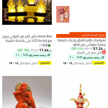
بير
Home Box رأس أشر من البولي ريزين
أطباق وجبات خفيفة
مع إضاءة LED على قاعدة خشبية
 قطع
9.5 × 9.5 × 17 سم
5.0
1
31% OFF
8
17.44
76% OFF
75.23
﷼‏
 السنة
 السنة
لك رصيد مسترجع 10%
+ 1
10%
+ 1
 عليه خلال
15 - 16
احصل عليه خلال
15 - 16
طس
اغسطس