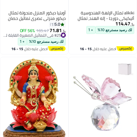
ثال الإلهة الهندوسية
أوبتيا ديكور المنزل منحوتة تمثال
- إله الهند، تمثال
ديكور منزلي عصري تماثيل حصان
لذهبي العتيق، معبد
تمثال من الراتنج هدايا فنية للمنزل
5.0
1
بوجا، معبد يوم ديوالي
غرفة النوم غرفة المعيشة المكتب
71.81
56% OFF
165.47
10%
+ 1
﷼‏
بوجا
#25 في التماثيل الصغيرة القابلة للتجميع
#25 في التماثيل الصغيرة القابلة للتجميع
لك رصيد مسترجع 10%
+ 1
 عليه خلال
15 - 16
احصل عليه خلال
15 - 16
طس
اغسطس