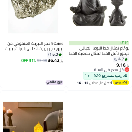
9Dzine حجر البيريت العنقودي من
 اليوغا الخيالي،
بيرو، حجر بيريت أصلي، بلورات بيريت
قط، تمثال جمعية القط
ذهبية خام، 5-10 غرامات، حجر بيريت
5.0
1
لقطط للنساء باللون
عنقودي خام لجلب الثروة، وجذب
36.42
31% OFF
53.08
﷼‏
الأعمال، وديكور الحظ، والذهب
 السنة
 السنة
10%
+ 1
 عليه خلال
15 - 16
طس