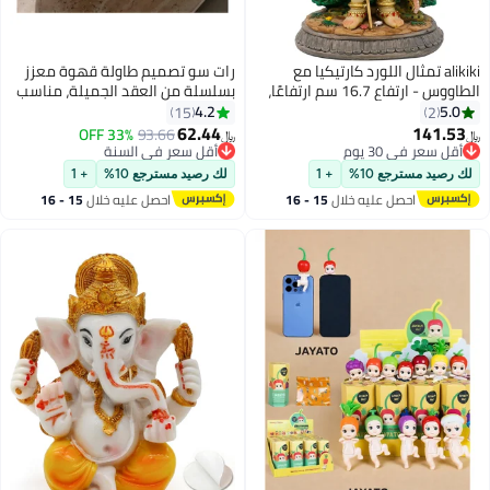
ال اللورد كارتيكيا مع
رات سو تصميم طاولة قهوة معزز
الطاووس - ارتفاع 16.7 سم ارتفاعًا،
بسلسلة من العقد الجميلة، مناسب
لهندي مورغان أيدول
لتزيين غرفة المعيشة بأسلوب
4.2
15
 والمكتب، معبد
عصري وعصري في المنزل. يتميز
62.44
33% OFF
93.66
﷼‏
ذبح بوجا، ديكور الهند،
بنقش يدوي نقي من الخشب
وم
أقل سعر في السنة
وم
دايا للأصدقاء
أقل سعر في السنة
الطبيعي المنحوت بأيدي خبراء.
10%
+ 1
لك رصيد مسترجع 10%
+ 1
مناسب لتزيين غرفة النوم في
 عليه خلال
15 - 16
احصل عليه خلال
15 - 16
المزرعة
طس
اغسطس