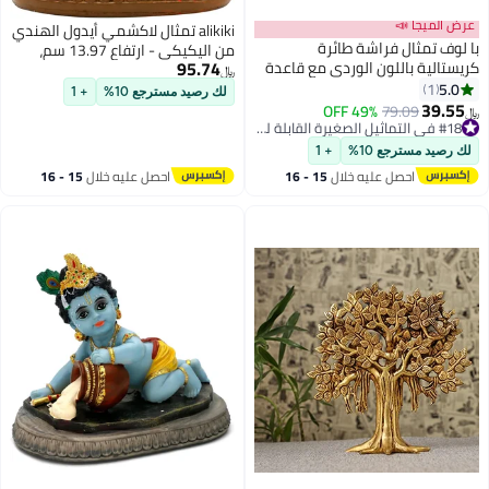
alikiki تمثال لاكشمي أيدول الهندي
فراشة طائرة
من اليكيكي - ارتفاع 13.97 سم،
95.74
ون الوردي مع قاعدة
الآلهة الهندوسية لاكشمي ماتا
﷼‏
 مجموعة تماثيل
مورتي الهند بوجا، منتج المنزل
لك رصيد مسترجع 10%
+ 1
 زينة تمثال حيوانات
والمكتب، معبد ماندير، ضريح مذبح
49% OFF
7
#18 في التماثيل الصغيرة القابلة للتجميع
ديوالي بوجا، ديكور روحي، هدايا
#18 في التماثيل الصغيرة القابلة للتجميع
مثالية لصديق هندي قريب
10%
+ 1
 عليه خلال
15 - 16
احصل عليه خلال
15 - 16
طس
اغسطس