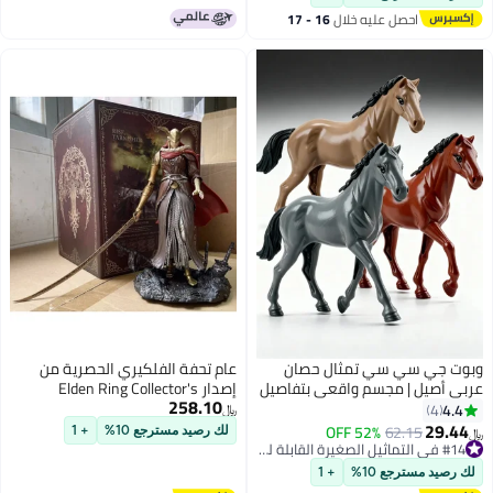
ذاتي اللصق، المقاس: 8.5 × 6 سم،
 عليه خلال
16 - 17
SFDI018
طس
سي تمثال حصان
عام تحفة الفلكيري الحصرية من
مجسم واقعي بتفاصيل
إصدار Elden Ring Collector's
258.10
 لعبة تعليمية
Limited Edition لزينة الألعاب
﷼‏
اخر | قطعة فنية
والإكسسوارات.
52% OFF
6
لك رصيد مسترجع 10%
+ 1
لأطفال والكبار | لون
#14 في التماثيل الصغيرة القابلة للتجميع
#14 في التماثيل الصغيرة القابلة للتجميع
ل طلب (قطعة واحدة
10%
+ 1