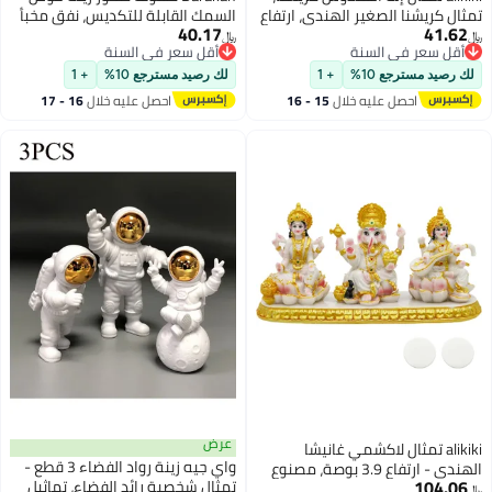
لصغير الهندي، ارتفاع
السمك القابلة للتكديس، نفق مخبأ
40.17
ناسب للوحة قيادة
بيتا للأسماك الإقليمية، مخبأ لتربية
﷼‏
 السنة
أقل سعر في السنة
تب المنزلي والمعبد
وتفريخ الجمبري والسيكلد، زينة مخبأ
 السنة
أقل سعر في السنة
 بوجا وتمثال ديوالي
2 قطعة
10%
+ 1
لك رصيد مسترجع 10%
+ 1
 عليه خلال
15 - 16
احصل عليه خلال
16 - 17
طس
اغسطس
عرض
ثال لاكشمي غانيشا
واي جيه زينة رواد الفضاء 3 قطع -
الهندي - ارتفاع 3.9 بوصة، مصنوع
تمثال شخصية رائد الفضاء، تماثيل
ال لاكشمي غانيشا،