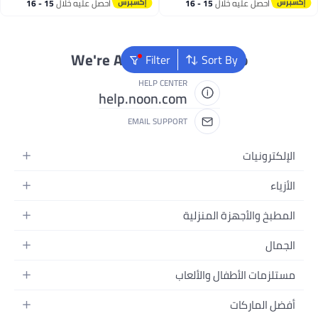
 عليه خلال
15 - 16
احصل عليه خلال
15 - 16
طس
اغسطس
We're Always Here To Help
Filter
Sort By
HELP CENTER
help.noon.com
EMAIL SUPPORT
ات
ة
لأجهزة المنزلية
ة
منزلية
ت
د
الأطفال والألعاب
لسفرة
ت
سين المنزل
ركات
لشعر
ت