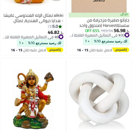
alikiki تمثال الإله الهندوسي غانيشا
مزخرفة من
- هدايا ديوالي الهندية، تمثال
سلسلةHarvest (صندوق واحد
غانيشا صغير لتزيين لوحة قيادة
5.0
1
16
65% OFF
سلة مجسم مصغر
السيارة، معبد الإله الهندي، مورتي،
46.82
#8 في التماثيل الصغيرة القابلة للتجميع
﷼‏
#30 في التماثيل الصغيرة القابلة للتجميع
 لطيف للهاتف
غرفة التأمل، غرفة المذبح، ديكور،
أقل سعر في 30 يوم
#30 في التماثيل الصغيرة القابلة للتجميع
فواكه والخضروات،
هدية زفاف
#8 في التماثيل الصغيرة القابلة للتجميع
10%
+ 1
لك رصيد مسترجع 10%
+ 1
تجميع
 عليه خلال
15 - 16
احصل عليه خلال
15 - 16
طس
اغسطس