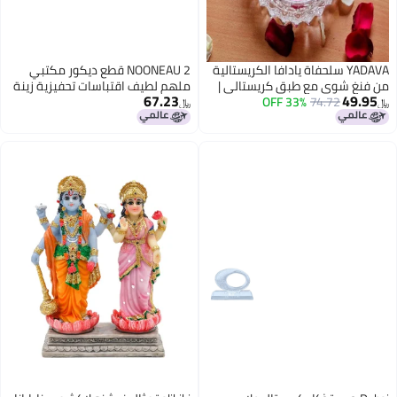
سلحفاة يادافا الكريستالية
NOONEAU 2 قطع ديكور مكتبي
ع طبق كريستالي |
ملهم لطيف اقتباسات تحفيزية زينة
67.23
7
33% OFF
لسعيد للمنزل
مكتبية تماثيل صغيرة مثالية للهدايا
﷼‏
ية | سلحفاة
للنساء والأصدقاء والزملاء
رفة مع طبق دائري
والمعلمين والطلاب ضفدع وكلب
ع)