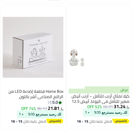
المنزلي 3 بوصات
طس
Home Box قطعة إضاءة LED من
ب للتأمل – أرنب أبيض
الراتنج الصناعي أشر باللون
صغير للتأمل في اليوغا، أبيض 12.5
الكهرماني على قاعدة خشبية 20 ×
5.0
1
52% OFF
6
9 × 14 سم
21.81
74% OFF
86.13
﷼‏
10%
+ 1
لك رصيد مسترجع 10%
+ 1
 عليه خلال
15 - 16
احصل عليه خلال
15 - 16
طس
اغسطس