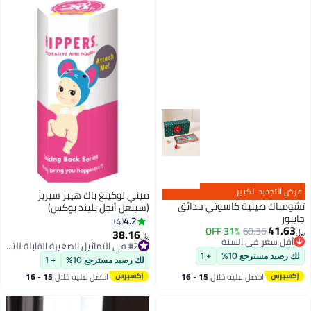
بير
ميني لوكينغ باك هيبر سيريز
ة كاسوتي حدائق
(سينغل أنجل بليند بوكس)
4.2
4
31% OFF
6
38.16
﷼‏
 السنة
#2 في التماثيل الصغيرة القابلة للتجميع
 السنة
#2 في التماثيل الصغيرة القابلة للتجميع
10%
+ 1
لك رصيد مسترجع 10%
+ 1
 عليه خلال
15 - 16
احصل عليه خلال
15 - 16
طس
اغسطس