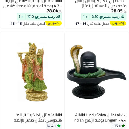
تذكار كريستال جلاس
alikiki تمثال فيشنو لاكشمي نارايانا
ستقبل تمثال
- 4.7 بوصة لورد فيشنو مع لاكشمي
78.04
ماتا الهندي ديوالي بوجا، هدايا
﷼‏
مورتي للأزواج الهنود والأصدقاء
10%
+ 1
لك رصيد مسترجع 10%
+ 1
والعائلة والمنزل والمكتب ماندير
 عليه خلال
16 - 17
احصل عليه خلال
15 - 16
معبد بوجا ديكور
طس
اغسطس
alik تمثال Alikiki Hindu Shiva
alikiki تمثال رادا كريشنا، إله
Lingam - 4.4 بوصة ارتفاع Indian
هندوسي، تمثال صغير للإلهة
Idol Murti Item Shi
الهندية، مورتي، عنصر بوجا، مكتب
4.1
4