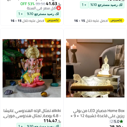
41.63
89.50
53% OFF
رائد الفضاء لنماذج تزيين الكيك،
يادة السيارة، معبد
﷼‏
10%
+ 1
أقل سعر في السنة
دعائم التصوير الفوتوغرافي، هدايا
 منزل، ماندر، عنصر
أقل سعر في السنة
حفلات بموضوع الفضاء - ذهبي
والي مورتي بوجا
لك رصيد مسترجع 10%
+ 1
 عليه خلال
15 - 16
احصل عليه خلال
15 - 16
طس
اغسطس
Home Box مصباح LED من بولي
alikiki تمثال الإله الهندوسي غانيشا
ريزين على قاعدة خشبية 12 × 9 ×
- 6.8 بوصة، تمثال هندوسي مورتي،
114.47
اللورد غانيشا جانباتي، للمنزل
﷼‏
والمكتب والمذبح والمعبد والبوجا،
لك رصيد مسترجع 10%
+ 1