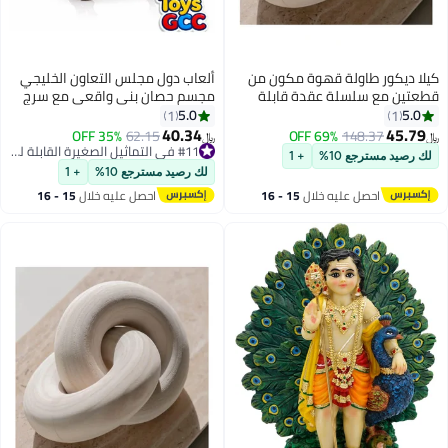
ولة قهوة مكون من
ألعاب دول مجلس التعاون الخليجي
سلة عقدة قابلة
مجسم حصان بني واقعي مع سرج
المعيشة، ديكورات
ولجام، لعبة حصان للفروسية، نموذج
5.0
1
وحديثة، ديكور من
حصان للركوب، لعبة حيوانات
40.34
35% OFF
62.15
69% OFF
14
﷼‏
 المنحوت يدويًا
المزرعة، مجسم حصان للأطفال، لعبة
#11 في التماثيل الصغيرة القابلة للتجميع
10%
+ 1
المزرعة
#11 في التماثيل الصغيرة القابلة للتجميع
تمثيل الأدوار، حصان للإسطبل، مجسم
لك رصيد مسترجع 10%
+ 1
حيوان للمزرعة، لعبة تعليمية،
 عليه خلال
15 - 16
احصل عليه خلال
15 - 16
نموذج حصان محاكاة، حصان قابل
طس
اغسطس
للجمع، هدية لعشاق الخيول