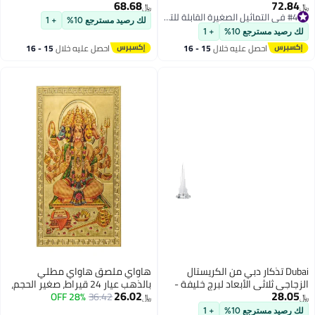
Shiv Ling God Statu
منزلي، معبد، ماندير، عنصر بوجا،
68.68
﷼‏
Temple Mandir Shri
بوذا الهندي، ديوالي، هدايا الزفاف،
#4 في التماثيل الصغيرة القابلة للتجميع
لك رصيد مسترجع 10%
+ 1
Decor India Diwali Puja هدايا
#4 في التماثيل الصغيرة القابلة للتجميع
مذبح التأمل، مجموعة ضريح
10%
+ 1
 عليه خلال
15 - 16
احصل عليه خلال
15 - 16
طس
اغسطس
ر دبي من الكريستال
هاواي ملصق هاواي مطلي
لأبعاد لبرج خليفة -
بالذهب عيار 24 قيراط، صغير الحجم،
26.02
 - 23سم
36.42
28% OFF
بحجم الجيب، يضم صور شري
﷼‏
بانشموخي هانومان باجرانج بالي،
10%
+ 1