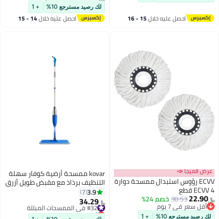
لك رصيد مسترجع 10%
+ 1
صل عليه خلال
15 - 16
احصل عليه خلال
14 - 15
سطس
اغسطس
kovar ممسحة أرضية كوفار سهلة
وس استبدال ممسحة دوارة
التنظيف برذاذ مع مقبض طويل أزرق
- 38 سم
3.9
7
30
خصم 24%
34.29
#32 في الممسحات المبللة
﷼‏
 يوم
أقل سعر في 30 يوم
 يوم
#32 في الممسحات المبللة
ع 10%
+ 1