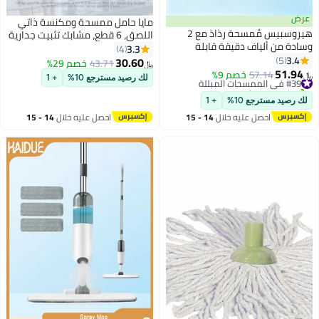
مايا حامل ممسحة ومكنسة ذاتي
هيروسبيس مُمسحة رذاذ مع 2
اللصق، 6 قطع، مشابك تثبيت جدارية
اف دقيقة قابلة
للممسحة والمكنسة بدون حفر،
3.3
4
سحة تنظيف بخزان ماء
للحمام والمطبخ والحديقة والجراج
30.60
43.71
خصم 29%
﷼‏
قابل لإعادة تعبئته سعة 350 ملليلتر
وغرفة الغسيل
57
خصم 9%
لك رصيد مسترجع 10%
+ 1
ضية من السيراميك
ي المطبخ المنزلي
ع 10%
+ 1
صل عليه خلال
14 - 15
احصل عليه خلال
14 - 15
سطس
اغسطس