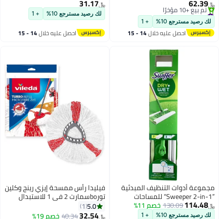
Vileda / O-cedar، O - استبدال رأس
29 سم × 21 سم، 60 قطعة
31.17
﷼‏
ممسحة الغبار Ceda لتنظيف
لك رصيد مسترجع 10%
+ 1
 يوم
الأرضيات، شكل مثلث (عبوة من 4
ع 10%
+ 1
صل عليه خلال
14 - 15
احصل عليه خلال
14 - 15
سطس
اغسطس
ت التنظيف المبدئية
فيليدا رأس ممسحة إيزي رينج وكلين
”Sweeper 2-in-1“ للمساحات
تورboسمارت 2 في 1 للاستبدال
130.0
خصم 11%
المتعددة (ممسحة واحدة، 10
5.0
1
ة)
32.54
40.34
خصم 19%
ع 10%
+ 1
﷼‏