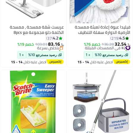
 إعادة تعبئة ممسحة
عربست شقة ممسحة ، ممسحة
ارة سهلة التنظيف
الكلمة دلو مجموعة مع 8pcs
#5 في الممسحات المبللة
ض أبيض
المعاد تدويرها ستوكات مناديل
4.2
37
أقل سعر في 30 يوم
مبللة وجافة
83.16
136
خصم 76%
بتخلّص بسرعة
103.03
خصم 19%
﷼‏
تم بيع +20 مؤخرًا
#5 في الممسحات المبللة
ع 10%
+ 1
لك رصيد مسترجع 10%
+ 1
صل عليه خلال
14 - 15
احصل عليه خلال
14 - 15
سطس
اغسطس