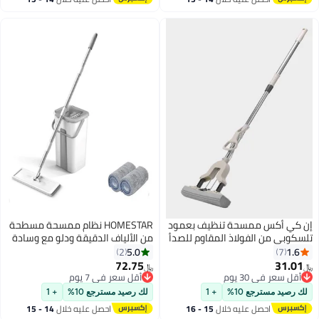
#6 في الممسحات المبللة
سطس
اغسطس
ممسحة تنظيف بعمود
HOMESTAR نظام ممسحة مسطحة
لفولاذ المقاوم للصدأ
من الألياف الدقيقة ودلو مع وسادة
5.0
2
72.75
﷼‏
 يوم
أقل سعر في 7 يوم
 يوم
أقل سعر في 7 يوم
ع 10%
+ 1
لك رصيد مسترجع 10%
+ 1
صل عليه خلال
15 - 16
احصل عليه خلال
14 - 15