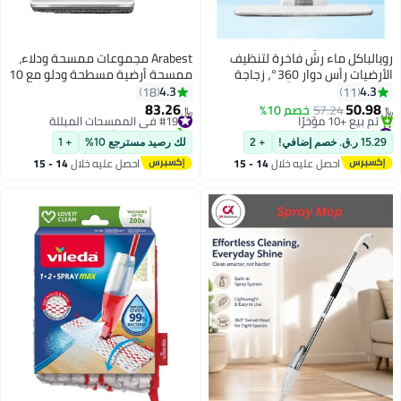
ء رشّ فاخرة لتنظيف
Arabest مجموعات ممسحة ودلاء،
الأرضيات رأس دوار 360°، زجاجة
ممسحة أرضية مسطحة ودلو مع 10
ة، ذراع رشّ سهل،
قطع وسادات ممسحة من الألياف
4.3
18
تصميم خفيف الوزن – تشمل 3
الدقيقة قابلة لإعادة الاستخدام
83.26
57
خصم 10%
#19 في الممسحات المبللة
﷼‏
وفايبر قابلة للغسل
ومقبض طويل 130 سم، تنظيف
تم بيع +10 مؤخرًا
 يوم
اسبة للبلاط والخشب
#19 في الممسحات المبللة
الأرضيات الخشبية الصلبة والبلاط
+ 2
لك رصيد مسترجع 10%
+ 1
رخام
الرقائقي وتنظيف مكتب المنزل
صل عليه خلال
14 - 15
احصل عليه خلال
14 - 15
والمطبخ، للاستخدام الرطب والجاف
سطس
اغسطس