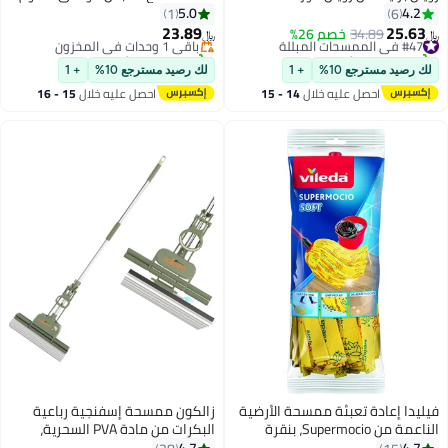
طحة قطنية على
للصدأ قابل للتلسكوب 40 سم
5.0
1
نحرف مع مقبض
23.89
34
خصم 26%
باقي 1 وحدات في المخزون
﷼‏
حديدي قابل للتمديد 10X قدرة
تم بيع +10 مؤخرًا
ة قاعدة عريضة بدون
باقي 1 وحدات في المخزون
ع 10%
+ 1
لك رصيد مسترجع 10%
+ 1
صل عليه خلال
14 - 15
احصل عليه خلال
15 - 16
سطس
اغسطس
 تعبئة ممسحة الأرضية
زالكون ممسحة إسفنجية رباعية
الناعمة من Supermocio، بنقرة
البكرات من مادة PVA السحرية،
ة من الألياف
ممسحة إسفنجية فائقة الامتصاص |