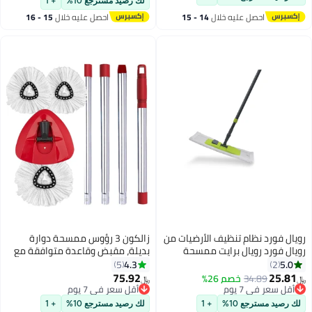
لك رصيد مسترجع 10%
+ 1
صل عليه خلال
14 - 15
احصل عليه خلال
15 - 16
سطس
اغسطس
ظام تنظيف الأرضيات من
زالكون 3 رؤوس ممسحة دوارة
ويال برايت ممسحة
بديلة، مقبض وقاعدة متوافقة مع
ميكروفايبر احترافية RF12254GR
Vileda Easy Wring / O Cedar،
4.3
5
حة بمقبض حديدي
استبدال رأس ممسحة الغبار
75.92
34
خصم 26%
﷼‏
ة قابلة لإعادة
لتنظيف الأرضيات، شكل مثلث (أبيض)
 يوم
أقل سعر في 7 يوم
 يوم
الغسل للتنظيف الرطب
أقل سعر في 7 يوم
ع 10%
+ 1
لك رصيد مسترجع 10%
+ 1