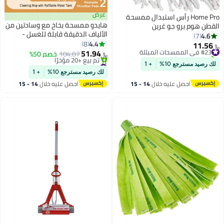
عرض
Home  رأس استبدال ممسحة
هايدو ممسحة بخاخ مع وسادتين من
رو جو غرين
الألياف الدقيقة قابلة للغسل -
ممسحة تنظيف مع خزان مياه قابل
4.4
8
لإعادة الملء - ممسحة أرضية
51.94
104.07
خصم 50%
﷼‏
سيراميك للمطبخ المنزلي
#38 في الممسحات المبللة
ع 10%
+ 1
أقل سعر في 7 يوم
لك رصيد مسترجع 10%
+ 1
تم بيع +20 مؤخرًا
صل عليه خلال
14 - 15
احصل عليه خلال
14 - 15
#38 في الممسحات المبللة
سطس
اغسطس