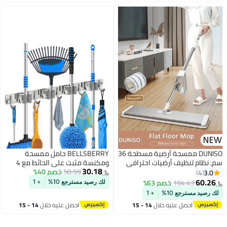
سطس
اغسطس
DUNISO ممسحة أرضية مسطحة 36
BELLSBERRY حامل ممسحة
ظيف أرضيات احترافي
ومكنسة مثبت على الحائط مع 4
30.18
الدقيقة بمقبض من
50.99
خصم 40%
مشابك دوارة و5 خطافات أدوات
﷼‏
اوم للصدأ، ومقبض قابل
تنظيف ثقيلة الاستخدام لتنظيم
164
خصم 63%
لك رصيد مسترجع 10%
+ 1
للتعديل ورأس دوار 360 درجة،
المنزل والمطبخ والحمام
ع 10%
+ 1
 وغبار للأرضيات
صل عليه خلال
14 - 15
احصل عليه خلال
14 - 15
لاط
سطس
اغسطس