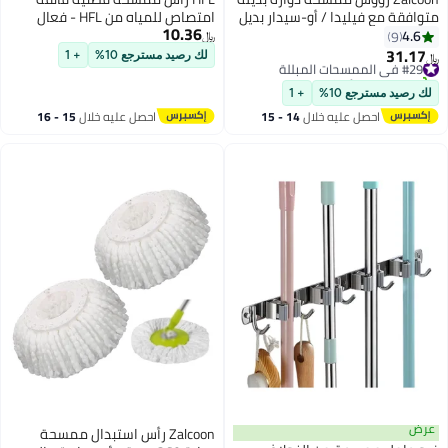
يليدا / أو-سيدار بديل
امتصاص للمياه من HFL - فعال
10.36
سهل العصر لتنظيف
للتنظيف - باللون المارون
﷼‏
الأرضيات، شكل مثلث (عبوة من 2
لك رصيد مسترجع 10%
+ 1
ع 10%
+ 1
صل عليه خلال
14 - 15
احصل عليه خلال
15 - 16
سطس
اغسطس
Zalcoon رأس استبدال ممسحة