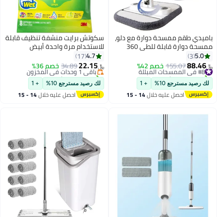
ممسحة دوارة مع دلو،
سكوتش برايت منشفة تنظيف قابلة
ممسحة دوارة قابلة للطي 360
للاستخدام مرة واحدة أبيض
م فصل ذاتي للماء
28x21سم
4.7
17
تسخ، ممسحة أرضية
22.15
155
خصم 42%
باقي 1 وحدات في المخزون
34.89
خصم 36%
﷼‏
برؤوس قابلة للفصل
تم بيع +20 مؤخرًا
ضيات في المنزل
باقي 1 وحدات في المخزون
ع 10%
+ 1
لك رصيد مسترجع 10%
+ 1
صل عليه خلال
14 - 15
احصل عليه خلال
14 - 15
سطس
اغسطس