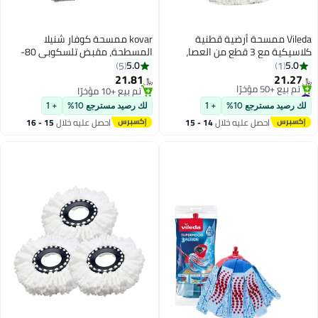
ممسحة أرضية قطنية
kovar ممسحة كوفار شنيلا
كلاسيكية مع 3 قطع من العصا،
المسطحة، مقبض تلسكوبي 80-
صاص، حمراء وبيضاء
135 سم، لتنظيف الأرضيات
5.0
5
21.81
﷼‏
تم بيع +10 مؤخرًا
 يوم
تم بيع +10 مؤخرًا
ع 10%
+ 1
لك رصيد مسترجع 10%
+ 1
صل عليه خلال
14 - 15
احصل عليه خلال
15 - 16
سطس
اغسطس