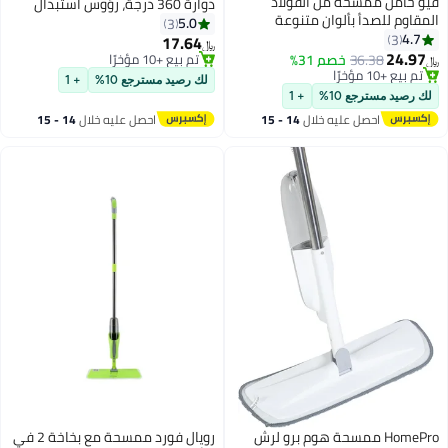
سحة من الفولاذ
دوارة 360 درجة، رؤوس استبدال
أ بألوان متنوعة
ممسحة ميكروفايبر دائرية الشكل
5.0
3
الحائط، حامل المكانس
لملحقات التنظيف المنزلية (عبوة
17.64
﷼‏
مع 4 بكرات مطاطية و5 خطاطيف،
من 2)
36
خصم 31%
تم بيع +10 مؤخرًا
 متينة للتثبيت
تم بيع +10 مؤخرًا
لك رصيد مسترجع 10%
+ 1
نطقة التنظيف، خزانة،
ع 10%
+ 1
 غرفة التخزين، منظم
صل عليه خلال
14 - 15
احصل عليه خلال
14 - 15
نة، منظم مستلزمات
سطس
اغسطس
م المكانس الثقيل غير
جرفة للأدوات للمنزل،
ام، الشرفة، الحديقة،
جية
Home ممسحة هوم برو لرش
رويال فورد ممسحة مع بخاخة 2 في