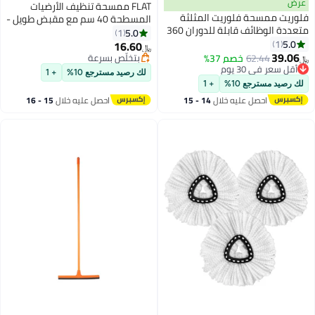
FLAT ممسحة تنظيف الأرضيات
ة فلوريت المثلثة
المسطحة 40 سم مع مقبض طويل -
متعددة الوظائف قابلة للدوران 360
أزرق
5.0
1
ف جدران وأسقف
16.60
﷼‏
مع خاصية عصر الماء
62
خصم 37%
بتخلّص بسرعة
ممسحة تنظيف جاف ورطب
 يوم
بتخلّص بسرعة
لك رصيد مسترجع 10%
+ 1
 يوم
ايا والنوافذ
ع 10%
+ 1
صل عليه خلال
14 - 15
احصل عليه خلال
15 - 16
سطس
اغسطس