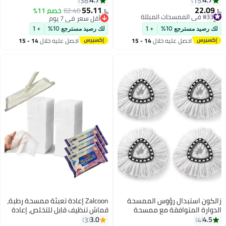
4.7
38
ريحة، ويمكن غسلها
مقبض طويل، رأس ممسحة سريع
55.11
62.40
خصم 11%
﷼‏
الفك | أداة تنظيف منزلية للأرضيات
أقل سعر في 7 يوم
أقل سعر في 7 يوم
الخشبية الصلبة، والأرضيات الصلبة
ع 10%
+ 1
لك رصيد مسترجع 10%
+ 1
متعددة الأسطح (عبوة من قطعة
صل عليه خلال
14 - 15
احصل عليه خلال
14 - 15
واحدة)
سطس
اغسطس
دال رؤوس الممسحة
Zalcoon إعادة تعبئة ممسحة رطبة،
توافقة مع ممسحة
قماش تنظيف قابل للتخلص، إعادة
الحركة ونظام دلو من
تعبئة ممسحة رطبة، قماش أرضيات،
3.0
3