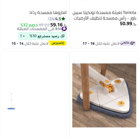
T تعبئة ممسحة تونكيتا سبين
اماروها ممسحة رذاذ
ممسحة تنظيف الأرضيات
4.5
24
لدقيقة عالية الامتصاص
59.16
#34 في الممسحات المبللة
87.22
خصم 32%
﷼‏
ساخ الفائق، إنهاء خالي
تم بيع +20 مؤخرًا
واستبدال ممسحة
#34 في الممسحات المبللة
لك رصيد مسترجع 10%
+ 1
وطويلة الأمد
ل عليه خلال
16 - 17
احصل عليه خلال
14 - 15
سطس
اغسطس