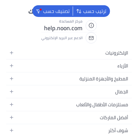
نحن دائماً جاهزون لمساعدتك
ترتيب حسب
تصنيف حسب
مركز المساعدة
help.noon.com
الدعم عبر البريد الإلكتروني
نيات
ئية
الأجهزة المنزلية
لية
المنزلية
ات
بيت
ت
لاد
ت الأطفال والألعاب
والسفرة
ات
ت
حسين المنزل
ت
ماركات
الشعر
ات
قل الأطفال
قيمنق
ج
البشرة
ثر
ائية
والتغذية