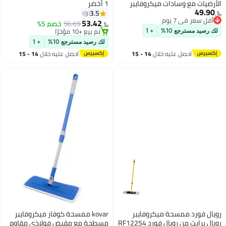
وسادات ميكروفايبر
1 أخضر
 زجاجة ماء قابلة
3.5
9
 يوم
بئة، عمود معدني قوي -
53.42
56.69
خصم 5%
﷼‏
 يوم
دلو لتنظيف الأرضيات
تم بيع +10 مؤخرًا
ع 10%
+ 1
لخشب والأرضيات
تم بيع +10 مؤخرًا
لك رصيد مسترجع 10%
+ 1
صل عليه خلال
14 - 15
احصل عليه خلال
14 - 15
سطس
اغسطس
ممسحة ميكروفايبر
kovar ممسحة كوفار ميكروفايبر
رويال برايت من رويال فورد RF12254
مسطحة مع مقبض فولاذي مقاوم