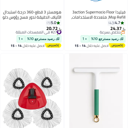
فيليدا 3action Supermocio Floor
هومستر 3 قطع-360 درجة استبدال
Mop Ref، متعددة الاستخدامات،
الألياف الدقيقة تدور مسح رؤوس دلو
الحمراء، ألياف دقيقة
تنظيف المنزل
5.0
1
 يوم
اء ثلاثية الأبعاد. أزرق
20.72
رعة
#27 في الممسحات المبللة
﷼‏
تم بيع +10 مؤخرًا
#27 في الممسحات المبللة
ع 10%
+ 1
لك رصيد مسترجع 10%
+ 1
صل عليه خلال
14 - 15
احصل عليه خلال
14 - 15
سطس
اغسطس