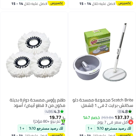
يات الخشبية والفينيل
صل عليه خلال
14 - 15
احصل عليه خلال
14 - 15
لبلاط
سطس
اغسطس
Scotch Brite مجموعة ممسحة دلو
طقم رؤوس ممسحة دوارة بديلة
سكاتش-برايت 2 في 1 (تشمل:
مكون من 3 قطع أبيض/ أسود
ا، دلو، إعادة تعبئة
4.3
486
مسحة)، 1 مجموعة/عبوة، تنظيف
19.77
263.8
خصم 47%
﷼‏
 360 درجة، ممسحة تنظيف،
 يوم
#6 في الممسحات المبللة
 يوم
فيف في دلو واحد،
أقل سعر في 30 يوم
ع 10%
+ 1
لك رصيد مسترجع 10%
+ 1
تم بيع +80 مؤخرًا
صل عليه خلال
14 - 15
احصل عليه خلال
14 - 15