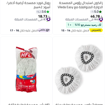
دال رؤوس الممسحة
رويال فورد ممسحة أرضية أخضر/
الدوارة المتوافقة مع Vileda Easy
أسود 42سم
Wring / O Cedar، استبدال رأس
3.6
92
ارة لتنظيف الأرضيات،
18.73
#7 في الممسحات المبللة
﷼‏
شكل مثلث (عبوة من 3 قطع)
 يوم
تم بيع +120 مؤخرًا
#7 في الممسحات المبللة
ع 10%
+ 1
صل عليه خلال
14 - 15
احصل عليه خلال
16 - 17
سطس
اغسطس
Za رؤوس ممسحة دوارة بديلة
HFL رأس ممسحة قطنية فائقة