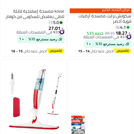
لكبير
kovar ممسحة إسفنجية قابلة
ت ممسحة أرضيات
للطي بمقبض تلسكوبي من كوفار،
فائقة الامتصاص، مقبض معدني مع
5.0
1
رافعة مريحة، حمراء
27.01
#35 في الممسحات المبللة
﷼‏
28
خصم 35%
تم بيع +10 مؤخرًا
#35 في الممسحات المبللة
لك رصيد مسترجع 10%
+ 1
ع 10%
+ 1
صل عليه خلال
14 - 15
احصل عليه خلال
15 - 16
سطس
اغسطس