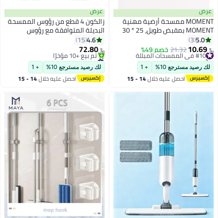
عرض
MOM ممسحة أرضية مهنية
زالكون 4 قطع من رؤوس الممسحة
MOMENT بمقبض طويل، 25 * 30
البديلة المتوافقة مع رؤوس
مياه متعددة
الممسحة الدوارة من Vileda Easy
4.6
15
، ممسحة ثقيلة كبيرة
Wring / O Cedar - تتضمن قاعدة
72.80
21
خصم 49%
﷼‏
مام، الدش، النوافذ،
ممسحة دوارة واحدة، شكل مثلث
#21 في الممسحات المبللة
 البلاط، المرآب، السطح
أقل سعر في 30 يوم
ع 10%
+ 1
لك رصيد مسترجع 10%
+ 1
تم بيع +10 مؤخرًا
صل عليه خلال
14 - 15
احصل عليه خلال
14 - 15
#21 في الممسحات المبللة
سطس
اغسطس