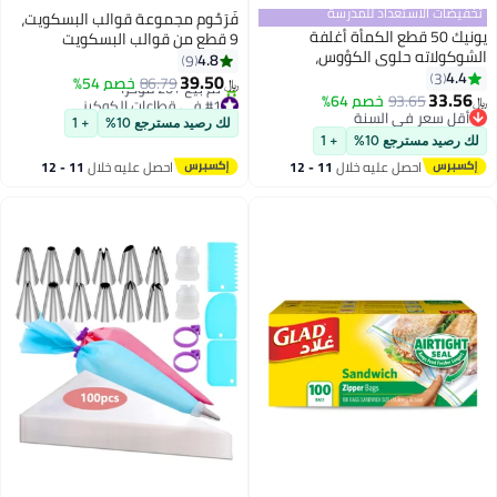
تخفيضات الاستعداد للمدرسة
فَرَحُوم مجموعة قوالب البسكويت،
يونيك 50 قطع الكمأة أغلفة
9 قطع من قوالب البسكويت
الشوكولاته حلوى الكؤوس،
المصنوعة من الفولاذ المقاوم
4.8
9
الشوكولاته ورقة حلوى الكؤوس
4.4
3
للصدأ للكعك والبسكويت
39.50
86.79
خصم 54%
﷼‏
أكواب الخبز الكمأة أغلفة بطانات
33.56
والسندويشات، على شكل قلب
93.65
خصم 64%
#1 في قطاعات الكوكيز
﷼‏
أكواب للاستحمام عيد ميلاد حفل
أقل سعر في السنة
أقل سعر في 30 يوم
ونجمة وزهرة وقوالب فواكه
لك رصيد مسترجع 10%
+ 1
زفاف (ذهبي)
أقل سعر في السنة
تم بيع +20 مؤخرًا
وخضروات للأطفال والأولاد والبنات
لك رصيد مسترجع 10%
+ 1
#1 في قطاعات الكوكيز
والبالغين
احصل عليه خلال
11 - 12
احصل عليه خلال
11 - 12
اغسطس
اغسطس