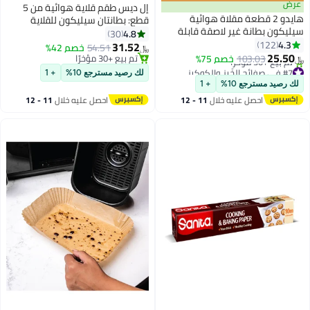
عرض
إل ديس طقم قلاية هوائية من 5
هايدو 2 قطعة مقلاة هوائية
قطع: بطانتان سيليكون للقلاية
سيليكون بطانة غير لاصقة قابلة
الهوائية غير لاصقتين وقابلتين
4.8
30
لإعادة الاستخدام باللون الأحمر
4.3
122
لإعادة الاستخدام، مع فرشاة زيت
31.52
54.51
خصم 42%
﷼‏
25.50
واحدة وقطعتين من مشابك اليد،
103.03
خصم 75%
تم بيع +30 مؤخرًا
﷼‏
#7 في صفائح الخَبز والكوكيز
تم بيع +30 مؤخرًا
إكسسوارات آمنة للطعام ومقاومة
لك رصيد مسترجع 10%
+ 1
أقل سعر في 30 يوم
للحرارة، مناسبة لقلايات هوائية
لك رصيد مسترجع 10%
+ 1
تم بيع +30 مؤخرًا
بسعة 3 إلى 5 كوارت
احصل عليه خلال
11 - 12
احصل عليه خلال
11 - 12
#7 في صفائح الخَبز والكوكيز
اغسطس
اغسطس