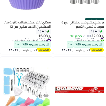
أفضل المنتجات
برستيج طقم كيس حلواني مع 6
سكاي تاتش طقم قوالب دائرية من
فوهات فضي 24سم
السيليكون الناعم مكون من 12
قطعة متعدد الألوان 5سم
4.6
4.0
45
12
16.03
22.90
#1 في أدوات التزيين
25.08
خصم 8%
﷼‏
﷼‏
تم بيع +100 مؤخرًا
#1 في أدوات وملحقات الخبز
#1 في أدوات التزيين
بتخلّص بسرعة
لك رصيد مسترجع 10%
+ 1
لك رصيد مسترجع 10%
+ 1
تم بيع +110 مؤخرًا
احصل عليه خلال
11 - 12
احصل عليه خلال
11 - 12
#1 في أدوات وملحقات الخبز
اغسطس
اغسطس