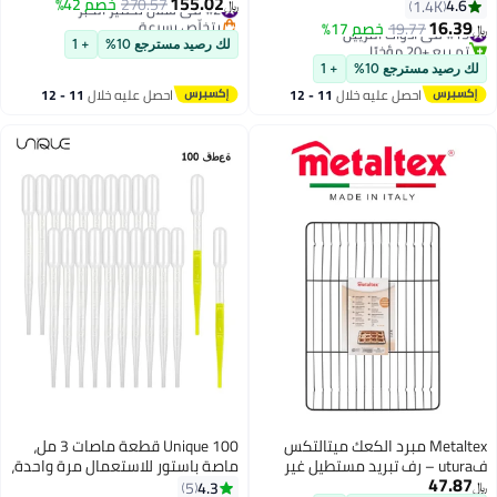
155.02
من 100 قطعة أبيض 26x17سم
#2 في سلال تخمير الخبز
270.57
خصم 42%
العجينة الخبز أدوات, سلة الخبز الخبز
4.6
1.4K
﷼‏
بتخلّص بسرعة
الخبز الخبز الخبز الخبز الخبز الخبز
16.39
#15 في أدوات التزيين
19.77
خصم 17%
﷼‏
#2 في سلال تخمير الخبز
الخبز الخبز الخبز الخبز الخبز الخبز
تم بيع +20 مؤخرًا
لك رصيد مسترجع 10%
+ 1
#15 في أدوات التزيين
الخبز الخبز الخبز الخبز الخبز الخبز
لك رصيد مسترجع 10%
+ 1
الخبز الخبز الخبز الخبز الخبز الخبز
احصل عليه خلال
11 - 12
احصل عليه خلال
11 - 12
اغسطس
اغسطس
Metaltex مبرد الكعك ميتالتكس
Unique 100 قطعة ماصات 3 مل،
فutura – رف تبريد مستطيل غير
ماصة باستور للاستعمال مرة واحدة،
47.87
لاصق 45 × 32 سم، فولاذ مطلي
قطارة للعين، قطارات سائلة
4.3
5
﷼‏