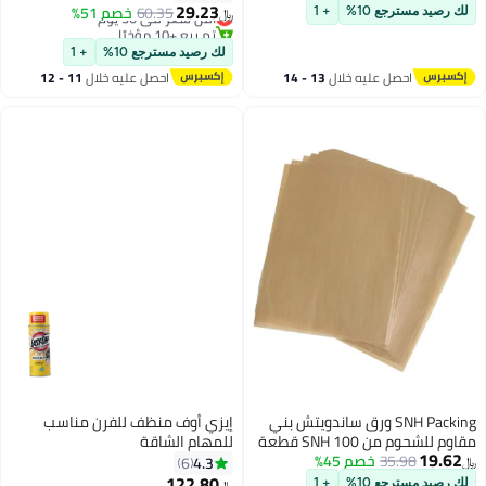
بالإيبوكسي، خالي من PFAS و BPA
بلاستيكية للزيوت العطرية، متدرجة،
29.23
أقل سعر في 30 يوم
60.35
خصم 51%
لك رصيد مسترجع 10%
+ 1
﷼‏
توزيع، قياس، سقاية، فاصل زمني 0.5
تم بيع +10 مؤخرًا
مل، شفاف
أقل سعر في 30 يوم
لك رصيد مسترجع 10%
+ 1
احصل عليه خلال
13 - 14
احصل عليه خلال
11 - 12
اغسطس
اغسطس
SNH Packing ورق ساندويتش بني
إيزي أوف منظف للفرن مناسب
مقاوم للشحوم من SNH 100 قطعة
للمهام الشاقة
19.62
35.98
خصم 45%
- بطانات سلة الطعام الطبيعية،
4.3
6
﷼‏
غلاف مقاوم للمعجنات، البسكويت،
122.80
لك رصيد مسترجع 10%
+ 1