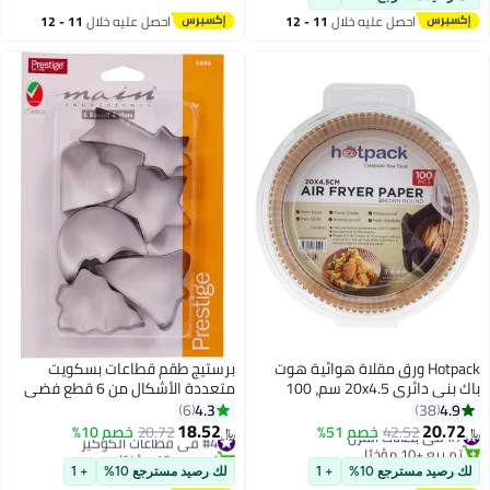
(أخضر)
والطهي والتحميص، أطباق
احصل عليه خلال
11 - 12
احصل عليه خلال
11 - 12
للاستخدام مرة واحدة
اغسطس
اغسطس
Hotpack ورق مقلاة هوائية هوت
برستيج طقم قطاعات بسكويت
باك بني دائري 20x4.5 سم، 100
متعددة الأشكال من 6 قطع فضي
قطعة
2.2x18.4x12.6سم
4.3
4.9
6
38
18.52
20.72
#7 في بطانات الفرن
42.52
خصم 51%
#4 في قطاعات الكوكيز
20.72
خصم 10%
﷼‏
﷼‏
تم بيع +10 مؤخرًا
تم بيع +10 مؤخرًا
#7 في بطانات الفرن
#4 في قطاعات الكوكيز
لك رصيد مسترجع 10%
+ 1
لك رصيد مسترجع 10%
+ 1