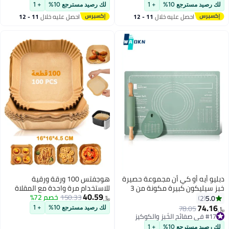
#23 في أدوات التزيين
#13 في أوراق الخبز المشمعة
درجة أمان الغذاء للطهي، الخبز،
لك رصيد مسترجع 10%
+ 1
لك رصيد مسترجع 10%
+ 1
التحميص والقلي
احصل عليه خلال
11 - 12
احصل عليه خلال
11 - 12
اغسطس
اغسطس
دبليو أيه أو كي أن مجموعة حصيرة
هوجفتس 100 ورقة ورقية
خبز سيليكون كبيرة مكونة من 3
للاستخدام مرة واحدة مع المقلاة
40.59
قطع، حصائر معجنات سيليكون
150.33
خصم 72%
الهوائية، ورق خبز مربع، بطانات
5.0
2
﷼‏
سميكة للغاية غير لاصقة وغير قابلة
للمقلاة الهوائية، ورق زبدة مقاوم
74.16
78.05
لك رصيد مسترجع 10%
+ 1
﷼‏
للانزلاق للخبز، مع قطعة واحدة من
للزيت للميكروويف، ورق زبدة غير
#17 في صفائح الخَبز والكوكيز
#17 في صفائح الخَبز والكوكيز
شوبك وقطعة واحدة غير مكشطة
لاصق مقاس 16 سم للقلي والخبز
لك رصيد مسترجع 10%
+ 1