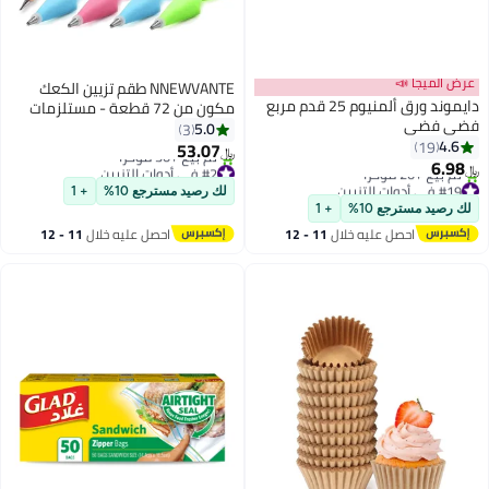
عرض الميجا 📣
NNEWVANTE طقم تزيين الكعك
دايموند ورق ألمنيوم 25 قدم مربع
مكون من 72 قطعة - مستلزمات
فضي فضي
الخبز مع عصا التزيين، عصا المعجنات،
5.0
3
4.6
19
ملعقة التزيين، موصل فوهة الأنابيب
53.07
﷼‏
6.98
- أدوات الخبز والمعجنات DIY
#2 في أدوات التزيين
﷼‏
#19 في أدوات التزيين
أقل سعر في 7 يوم
لك رصيد مسترجع 10%
+ 1
أقل سعر في 7 يوم
تم بيع +30 مؤخرًا
لك رصيد مسترجع 10%
+ 1
تم بيع +20 مؤخرًا
#2 في أدوات التزيين
احصل عليه خلال
11 - 12
احصل عليه خلال
11 - 12
#19 في أدوات التزيين
اغسطس
اغسطس