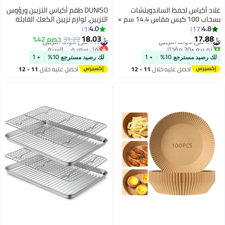
غلاد أكياس لحفظ الساندويتشات
DUNISO طقم أكياس التزيين ورؤوس
بسحاب 100 كيس مقاس 14.4 سم ×
التزيين، لوازم تزيين الكعك القابلة
16.5 سم
لإعادة الاستخدام بما في ذلك أكياس
4.0
4.8
1
17
التزيين، مجموعة تزيين الكريمة للخبز
18.03
17.88
#4 في أدوات التزيين
#11 في أدوات التزيين
31.22
خصم 42%
﷼‏
﷼‏
مع أكياس المعجنات والرؤوس،
تم بيع +20 مؤخرًا
أقل سعر في السنة
#4 في أدوات التزيين
#11 في أدوات التزيين
محولات قياسية، حلقات سيليكون،
لك رصيد مسترجع 10%
+ 1
لك رصيد مسترجع 10%
+ 1
أدوات تزيين الكعك لزينة البسكويت،
احصل عليه خلال
11 - 12
احصل عليه خلال
11 - 12
الكب كيك
اغسطس
اغسطس