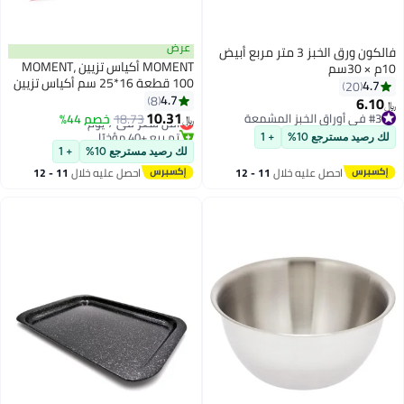
عرض
فالكون ورق الخبز 3 متر مربع أبيض
MOMENT أكياس تزيين MOMENT،
10م × 30سم
100 قطعة 16*25 سم أكياس تزيين
4.7
20
كعك قابلة للتخلص منها ومضادة
4.7
8
6.10
﷼‏
للانفجار، أكياس معجنات غير قابلة
10.31
#3 في أوراق الخبز المشمعة
أقل سعر في 7 يوم
18.73
خصم 44%
﷼‏
للانزلاق - مثالية للكعك، كريمة
#3 في أوراق الخبز المشمعة
تم بيع +40 مؤخرًا
لك رصيد مسترجع 10%
+ 1
أقل سعر في 7 يوم
التزيين وتزيين البسكويت
لك رصيد مسترجع 10%
+ 1
احصل عليه خلال
11 - 12
احصل عليه خلال
11 - 12
اغسطس
اغسطس