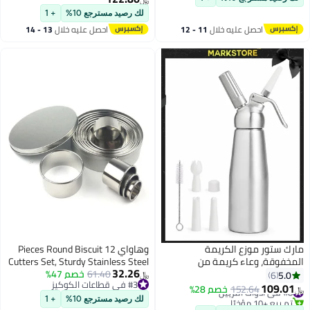
﷼‏
الوجبات الخفيفة المقلية، الشواء
لك رصيد مسترجع 10%
+ 1
في المخابز، المطاعم، الحفلات.
احصل عليه خلال
11 - 12
احصل عليه خلال
13 - 14
اغسطس
اغسطس
مارك ستور موزع الكريمة
وهاواي 12 Pieces Round Biscuit
المخفوقة، وعاء كريمة من
Cutters Set, Sturdy Stainless Steel
32.26
الألومنيوم مع 3 فوهات تزيين، موزع
61.40
خصم 47%
Circle Round Cookie Cutters in
5.0
6
﷼‏
#3 في قطاعات الكوكيز
شاحن كريمة 500 مل لحلوى الكيك
Graduated Sizes Shape Molds for
109.01
#8 في أدوات التزيين
152.64
خصم 28%
﷼‏
#3 في قطاعات الكوكيز
والجبن
Pastries Doughs
تم بيع +10 مؤخرًا
لك رصيد مسترجع 10%
+ 1