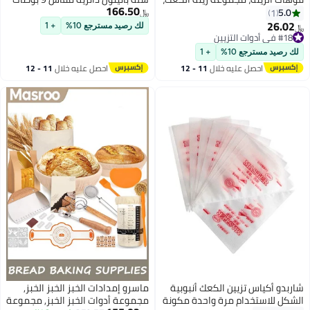
166.50
فوهات الزينة المصنوعة من الفولاذ
وبيضاوية مقاس 10 بوصات، لوازم
5.0
1
﷼‏
المقاوم للصدأ، كيس فوهات
خبز خبز العجين المخمر مع مجرفة
26.02
لك رصيد مسترجع 10%
+ 1
﷼‏
سيليكون قابل لإعادة الاستخدام،
خبز، خفاقة عجين، مكشطة عجين،
#18 في أدوات التزيين
#18 في أدوات التزيين
مناسبة للكعك، الكب كيك،
حامل خبز، مجموعة كاملة لصنع
لك رصيد مسترجع 10%
+ 1
البسكويت، الحلوى، المبتدئين
الخبز
احصل عليه خلال
11 - 12
احصل عليه خلال
11 - 12
اغسطس
اغسطس
شاربدو أكياس تزيين الكعك أنبوبية
ماسرو إمدادات الخبز الخبز الخبز,
الشكل للاستخدام مرة واحدة مكونة
مجموعة أدوات الخبز الخبز, مجموعة