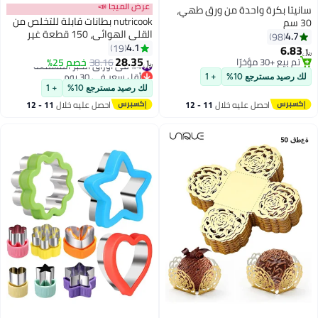
عرض الميجا 📣
سانيتا بكرة واحدة من ورق طهي،
nutricook بطانات قابلة للتخلص من
30 سم
القلي الهوائي، 150 قطعة غير
4.7
98
لاصقة، ورق مقاوم للماء للقلي
4.1
19
6.83
﷼‏
الهوائي، الخبز، متوافقة مع قلاية
28.35
تم بيع +30 مؤخرًا
#4 في أوراق الخبز المشمعة
38.16
خصم 25%
﷼‏
نوتري كوك ديو 2 سعة 8.5 لتر، 22
تم بيع +30 مؤخرًا
أقل سعر في 30 يوم
لك رصيد مسترجع 10%
+ 1
#4 في أوراق الخبز المشمعة
سم، مربع
لك رصيد مسترجع 10%
+ 1
احصل عليه خلال
11 - 12
احصل عليه خلال
11 - 12
اغسطس
اغسطس