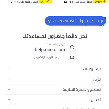
احصل عليه خلال
11 - 12
احصل عليه خلال
11 - 12
اغسطس
اغسطس
البحث الشائع
ترتيب حسب
تصنيف حسب
ورق زبدة للخبز
خفاقة كيك
نحن دائماً جاهزون لمساعدتك
مركز المساعدة
help.noon.com
الدعم عبر البريد الإلكتروني
الإلكترونيات
الجوالات
الأزياء
التابلت
أزياء نسائية
المطبخ والأجهزة المنزلية
اللابتوبات
أزياء رجالية
الحمام
الأجهزة المنزلية
الجمال
أزياء البنات
ديكور البيت
الكاميرات
العطور
أزياء الأولاد