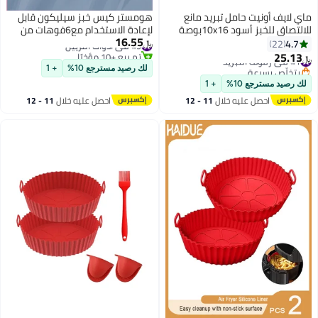
ماي لايف أونيت حامل تبريد مانع
هومستر كيس خبز سيليكون قابل
للالتصاق للخبز أسود 10x16بوصة
لإعادة الاستخدام مع6فوهات من
16.55
#9 في أدوات التزيين
الفولاذ المقاوم للصدأ وقاعدة -
4.7
22
﷼‏
تم بيع +10 مؤخرًا
مجموعة أدوات تزيين كريمة الكيك،
25.13
#1 في رفوف التبريد
﷼‏
#9 في أدوات التزيين
وتجليد البسكويت، والمعجنات
بتخلّص بسرعة
لك رصيد مسترجع 10%
+ 1
#1 في رفوف التبريد
للمطبخ المنزلي والاستخدام
لك رصيد مسترجع 10%
+ 1
الاحترافي
احصل عليه خلال
11 - 12
احصل عليه خلال
11 - 12
اغسطس
اغسطس