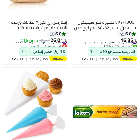
SKY-TOUCH حصيرة خبز سيليكون
إيكاريس إي كيرز® بطانات ورقية
غير لاصق بحجم 50x32 سم لوح عجن
للاستخدام مرة واحدة لمقلاة
ألياف زجاجية لتدوير العجين حجم كبير
الهواء، ورق زبدة غير لاصق، آمن
5.0
5.0
50
45
للكعكة والمكرون أدوات المطبخ
غذائيًا، طلاء زيت سيليكون مزدوج
26.01
16.35
#4 في صفائح الخَبز والكوكيز
#2 في أوراق الخبز المشمعة
31.22
خصم 16%
﷼‏
﷼‏
الجوانب، مقاوم للماء، مقاوم للزيت،
تم بيع +70 مؤخرًا
أقل سعر في 7 يوم
#4 في صفائح الخَبز والكوكيز
#2 في أوراق الخبز المشمعة
مقاوم لدرجات الحرارة العالية،
لك رصيد مسترجع 10%
+ 1
1.3 ر.ق. خصم إضافي!
+ 2
لمقلاة الهواء، الخبز، الميكروويف،
احصل عليه خلال
11 - 12
احصل عليه خلال
11 - 12
مربع، 100 قطعة، بني، 20 سم / 7.9
اغسطس
اغسطس
بوصة.