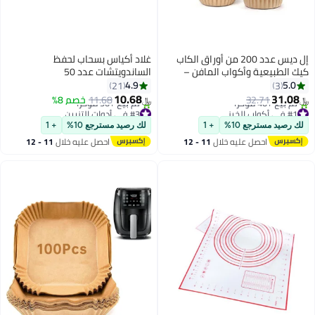
إل ديس عدد 200 من أوراق الكاب
غلاد أكياس بسحاب لحفظ
كيك الطبيعية وأكواب المافن –
الساندويتشات عدد 50
مقاومة للدهون، صديقة للبيئة،
4.9
5.0
21
3
بحجم قياسي للخبز والحلويات
10.68
31.08
32.71
11.68
خصم 8%
﷼‏
﷼‏
#1 في أكواب الخبز
#3 في أدوات التزيين
بتخلّص بسرعة
أقل سعر في 30 يوم
لك رصيد مسترجع 10%
+ 1
لك رصيد مسترجع 10%
+ 1
تم بيع +40 مؤخرًا
تم بيع +90 مؤخرًا
احصل عليه خلال
11 - 12
احصل عليه خلال
11 - 12
#1 في أكواب الخبز
#3 في أدوات التزيين
اغسطس
اغسطس