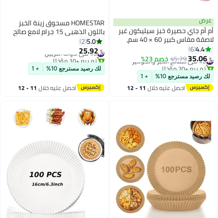
عرض
HOMESTAR مسحوق زينة الخبز
أم أم جاي حصيرة خبز سيليكون غير
باللون الذهبي 15 جرام لامع صالح
لاصقة مقاس كبير 60 × 40 سم،
للأكل لتزيين الكعك ورش اللمعان
5.0
2
حصيرة قياس مصنوعة من الألياف
4.4
6
مسحوق تلوين لامع لخبز الكعك
25.92
#6 في أدوات التزيين
﷼‏
الزجاجية مثالية للخبازين، ورقة
35.06
والفوندانت
#6 في صفائح الخَبز والكوكيز
45.79
خصم 23%
تم بيع +10 مؤخرًا
﷼‏
وسادة العجن مقاومة للحرارة وآمنة
تم بيع +20 مؤخرًا
#6 في أدوات التزيين
لك رصيد مسترجع 10%
+ 1
#6 في صفائح الخَبز والكوكيز
للاستخدام في الفرن
لك رصيد مسترجع 10%
+ 1
احصل عليه خلال
11 - 12
احصل عليه خلال
11 - 12
اغسطس
اغسطس