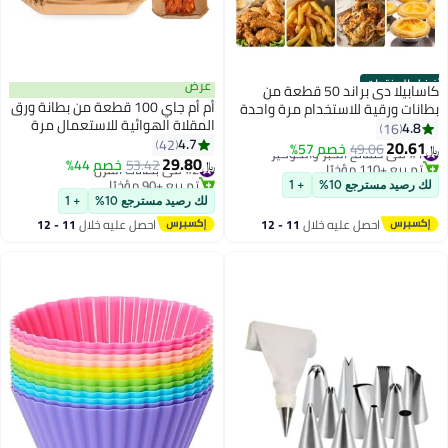
أفضل المنتجات
عرض
كاسابيلا دى براند 50 قطعة من
أم أم جاي 100 قطعة من بطانة ورق
بطانات ورقية للاستخدام مرة واحدة
المقلاة الهوائية للاستعمال مرة
لمقلاة الهواء، بطانات مربعة لمقلاة
4.8
16
واحدة، مربع بطانات مقلاة الهواء،
4.7
الهواء، ورق خبز لمقلاة الهواء،
42
20.61
#1 في صفائح الخَبز والكوكيز
49.06
خصم 57%
﷼‏
ورق الخبز لمقلاة الهواء المقاومة
29.80
أطباق ورقية مقاومة للماء والزيت
تم بيع +110 مؤخرًا
#2 في بطانات الفرن
53.42
خصم 44%
﷼‏
للماء، ورق البرشمان للخبز
#1 في صفائح الخَبز والكوكيز
غير لاصقة للخبز والتحميص في
تم بيع +90 مؤخرًا
لك رصيد مسترجع 10%
+ 1
#2 في بطانات الفرن
والتحميص في الميكروويف، 16 سم
الميكروويف | 16 سم
لك رصيد مسترجع 10%
+ 1
(6.3 بوصة)
احصل عليه خلال
11 - 12
احصل عليه خلال
11 - 12
اغسطس
اغسطس