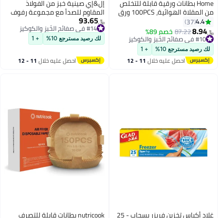
Home بطانات ورقية قابلة للتخلص
إل&إي صينية خبز من الفولاذ
من المقلاة الهوائية، 100PCS ورق
المقاوم للصدأ مع مجموعة رفوف
93.65
خبز غير لاصق لأواني القلي بالمقلاة
[2 صينية + 2 رف]، صينية بسكويت
4.4
37
﷼‏
#14 في صفائح الخَبز والكوكيز
الهوائية والميكروويف، بطانات ورق
مع رف تبريد، غير سامة ومتينة
8.94
87.22
خصم 89%
﷼‏
#14 في صفائح الخَبز والكوكيز
الزبدة للمقلاة الهوائية للخبز، 16
وسهلة التنظيف (31.5 * 24.5 * 2.5
#10 في صفائح الخَبز والكوكيز
لك رصيد مسترجع 10%
+ 1
#10 في صفائح الخَبز والكوكيز
سم، دائري
سم)
لك رصيد مسترجع 10%
+ 1
احصل عليه خلال
11 - 12
احصل عليه خلال
11 - 12
اغسطس
اغسطس
غلاد أكياس تخزين فريزر بسحاب - 25
nutricook بطانات قابلة للتصرف