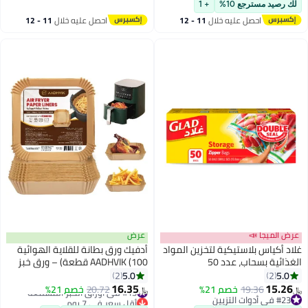
#8 في أدوات التزيين
لك رصيد مسترجع 10%
+ 1
احصل عليه خلال
11 - 12
احصل عليه خلال
11 - 12
اغسطس
اغسطس
عرض الميجا 📣
عرض
غلاد أكياس بلاستيكية لتخزين المواد
أدفيك ورق بطانة للقلاية الهوائية
الغذائية بسحاب، عدد 50
AADHVIK (100 قطعة) – ورق خبز
للاستخدام لمرة واحدة غير لاصق
5.0
5.0
2
2
للقلاية الهوائية، مقاوم للزيت،
16.35
15.26
19.36
خصم 21%
#13 في أوراق الخبز المشمعة
20.72
خصم 21%
﷼‏
﷼‏
مقاوم للماء ومقاوم للحرارة من
#23 في أدوات التزيين
أقل سعر في 7 يوم