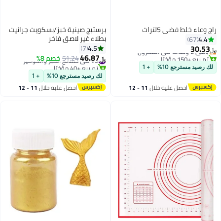
راج وعاء خلط فضي 5لترات
برستيج صينية خبز/بسكويت جرانيت
بطلاء غير لاصق فاخر
4.4
67
30.53
4.5
7
باقي 2 وحدات في المخزون
﷼‏
46.87
تم بيع +150 مؤخرًا
#5 في صفائح الخَبز والكوكيز
51.24
خصم 8%
﷼‏
باقي 2 وحدات في المخزون
تم بيع +40 مؤخرًا
لك رصيد مسترجع 10%
+ 1
#5 في صفائح الخَبز والكوكيز
لك رصيد مسترجع 10%
+ 1
احصل عليه خلال
11 - 12
احصل عليه خلال
11 - 12
اغسطس
اغسطس