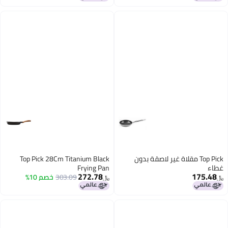
Top Pick مقلاة غير لاصقة بدون
Top Pick 28Cm Titanium Black
غطاء
Frying Pan
272.78
175.48
303.09
خصم 10%
﷼‏
﷼‏