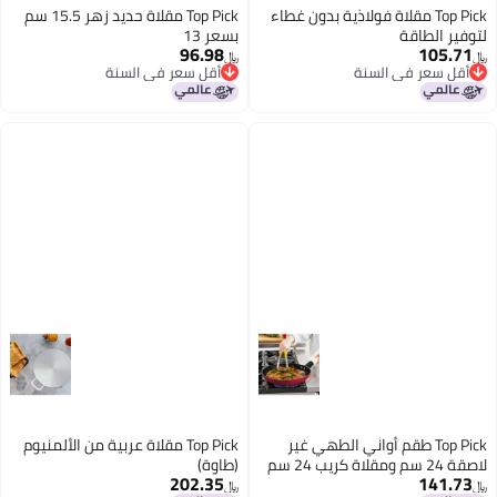
Top Pick مقلاة فولاذية بدون غطاء
Top Pick مقلاة حديد زهر 15.5 سم
لتوفير الطاقة
بسعر 13
96.98
105.71
﷼‏
﷼‏
أقل سعر في السنة
أقل سعر في السنة
أقل سعر في السنة
أقل سعر في السنة
Top Pick طقم أواني الطهي غير
Top Pick مقلاة عربية من الألمنيوم
لاصقة 24 سم ومقلاة كريب 24 سم
(طاوة)
202.35
141.73
مع ملعقة
﷼‏
﷼‏