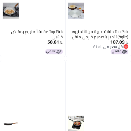
Top Pick مقلاة عربية من الألمنيوم
Top Pick مقلاة ألمنيوم بمقبض
(طاوة) تتميز بتصميم خارجي متقن
خشبي
58.61
107.89
﷼‏
﷼‏
أقل سعر في السنة
أقل سعر في السنة