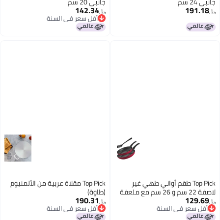
جانبي 24 سم
جانبي 20 سم
142.34
191.18
﷼‏
﷼‏
أقل سعر في السنة
أقل سعر في السنة
Top Pick طقم أواني طهي غير
Top Pick مقلاة عربية من الألمنيوم
لاصقة 22 سم و 26 سم مع ملعقة
(طاوة)
190.31
129.69
تقليب
﷼‏
﷼‏
أقل سعر في السنة
أقل سعر في السنة
أقل سعر في السنة
أقل سعر في السنة