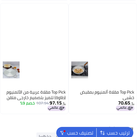
Top Pick مقلاة ألمنيوم بمقبض
Top Pick مقلاة عربية من الألمنيوم
خشبي
(طاوة) تتميز بتصميم خارجي متقن
97.15
70.65
107.94
خصم 9%
﷼‏
﷼‏
البحث الشائع
ترتيب حسب
تصنيف حسب
أطقم أواني طهي كوركماز
أطقم أواني طهي ديلكاسا