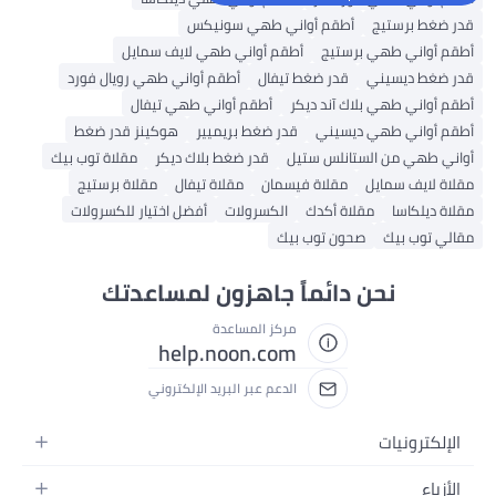
قدر ضغط برستيج
أطقم أواني طهي سونيكس
أطقم أواني طهي برستيج
أطقم أواني طهي لايف سمايل
قدر ضغط ديسيني
قدر ضغط تيفال
أطقم أواني طهي رويال فورد
أطقم أواني طهي بلاك آند ديكر
أطقم أواني طهي تيفال
أطقم أواني طهي ديسيني
قدر ضغط بريميير
هوكينز قدر ضغط
أواني طهي من الستانلس ستيل
قدر ضغط بلاك ديكر
مقلاة توب بيك
مقلاة لايف سمايل
مقلاة فيسمان
مقلاة تيفال
مقلاة برستيج
مقلاة ديلكاسا
مقلاة أكدك
الكسرولات
أفضل اختيار للكسرولات
مقالي توب بيك
صحون توب بيك
نحن دائماً جاهزون لمساعدتك
مركز المساعدة
help.noon.com
الدعم عبر البريد الإلكتروني
الإلكترونيات
الجوالات
الأزياء