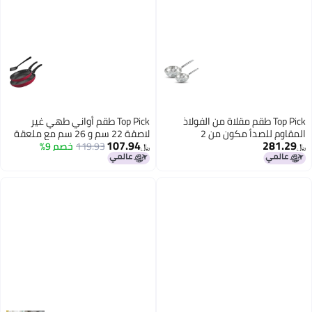
Top Pick طقم مقلاة من الفولاذ
Top Pick طقم أواني طهي غير
المقاوم للصدأ مكون من 2
لاصقة 22 سم و 26 سم مع ملعقة
107.94
281.29
تقليب
119.93
خصم 9%
﷼‏
﷼‏