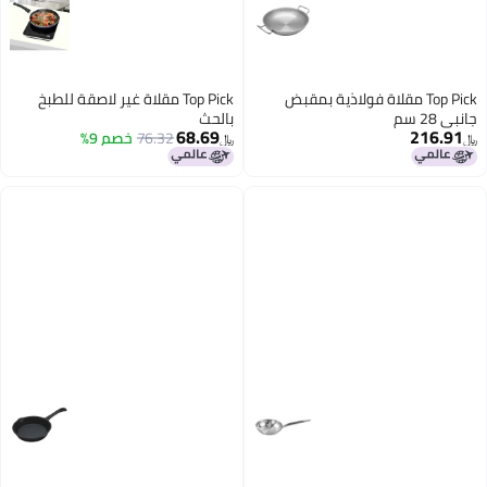
Top Pick مقلاة فولاذية بمقبض
Top Pick مقلاة غير لاصقة للطبخ
جانبي 28 سم
بالحث
68.69
216.91
76.32
خصم 9%
﷼‏
﷼‏