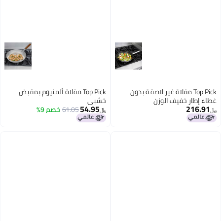
Top Pick مقلاة غير لاصقة بدون
Top Pick مقلاة ألمنيوم بمقبض
غطاء إطار خفيف الوزن
خشبي
54.95
216.91
61.05
خصم 9%
﷼‏
﷼‏