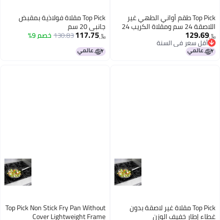
Top Pick طقم أواني الطهي غير
Top Pick مقلاة فولاذية بمقبض
اللاصقة 24 سم ومقلاة الكريب 24
جانبي 20 سم
117.75
129.69
سم مع ملعقة
130.83
خصم 9%
﷼‏
﷼‏
أقل سعر في السنة
أقل سعر في السنة
Top Pick مقلاة غير لاصقة بدون
Top Pick Non Stick Fry Pan Without
غطاء إطار خفيف الوزن
Cover Lightweight Frame