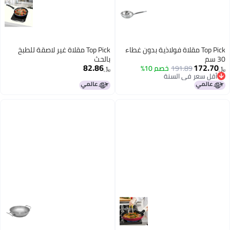
Top Pick مقلاة فولاذية بدون غطاء
Top Pick مقلاة غير لاصقة للطبخ
30 سم
بالحث
82.86
172.70
191.89
خصم 10%
﷼‏
﷼‏
أقل سعر في السنة
أقل سعر في السنة