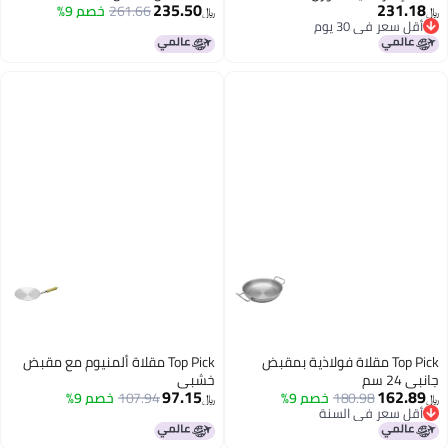
235.50
231.18
261.66
خصم 9%
﷼‏
﷼‏
أقل سعر في 30 يوم
أقل سعر في 30 يوم
Top Pick مقلاة فولاذية بمقبض
Top Pick مقلاة ألمنيوم مع مقبض
جانبي 24 سم
خشبي
97.15
162.89
180.98
خصم 9%
107.94
خصم 9%
﷼‏
﷼‏
أقل سعر في السنة
أقل سعر في السنة