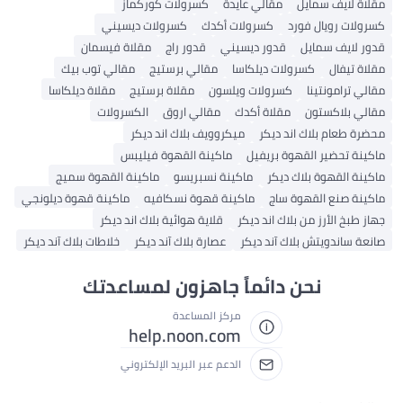
ة لايف سمايل
مقالي عايدة
كسرولات كوركماز
لات رويال فورد
كسرولات أكدك
كسرولات ديسيني
 لايف سمايل
قدور ديسيني
قدور راج
مقلاة فيسمان
 تيفال
كسرولات ديلكاسا
مقالي برستيج
مقالي توب بيك
 ترامونتينا
كسرولات ويلسون
مقلاة برستيج
مقلاة ديلكاسا
ي بلاكستون
مقلاة أكدك
مقالي اروق
الكسرولات
 طعام بلاك اند ديكر
ميكروويف بلاك اند ديكر
ة تحضير القهوة بريفيل
ماكينة القهوة فيليبس
ة القهوة بلاك ديكر
ماكينة نسبريسو
ماكينة القهوة سميج
نة صنع القهوة ساج
ماكينة قهوة نسكافيه
ماكينة قهوة ديلونجي
طبخ الأرز من بلاك اند ديكر
قلاية هوائية بلاك اند ديكر
 ساندويتش بلاك آند ديكر
عصارة بلاك آند ديكر
خلاطات بلاك آند ديكر
نحن دائماً جاهزون لمساعدتك
مركز المساعدة
help.noon.com
الدعم عبر البريد الإلكتروني