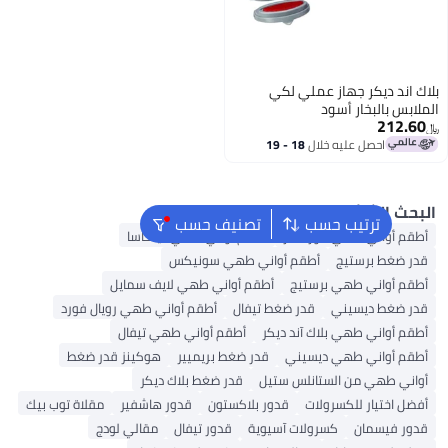
ند ديكر جهاز عملي لكي
س بالبخار أسود
212
احصل عليه خلال
18 - 19
اغسطس
 الشائع
ترتيب حسب
تصنيف حسب
 أواني طهي كوركماز
أطقم أواني طهي ديلكاسا
ضغط برستيج
أطقم أواني طهي سونيكس
 أواني طهي برستيج
أطقم أواني طهي لايف سمايل
ضغط ديسيني
قدر ضغط تيفال
أطقم أواني طهي رويال فورد
أواني طهي بلاك آند ديكر
أطقم أواني طهي تيفال
 أواني طهي ديسيني
قدر ضغط بريميير
هوكينز قدر ضغط
ي طهي من الستانلس ستيل
قدر ضغط بلاك ديكر
اختيار للكسرولات
قدور بلاكستون
قدور هاشفير
مقلاة توب بيك
 فيسمان
كسرولات آسيوية
قدور تيفال
مقالي لودج