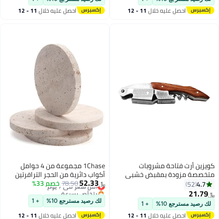
والفواكه والزبادي (أخضر)
احصل عليه خلال
11 - 12
احصل عليه خلال
11 - 12
اغسطس
اغسطس
زين أرت فتاحة مشروبات
1Chase مجموعة من 4 حوامل
خصصة مزودة بمقبض خشبي
أكواب دائرية من الحجر الترافرتين
52.33
ي
أقل سعر في 7 يوم
78.50
خصم 33%
الطبيعي للمشروبات، القهوة،
4.7
52
﷼‏
بتخلّص بسرعة
10x10 سم
21.7
أقل سعر في 7 يوم
لك رصيد مسترجع 10%
+ 1
 رصيد مسترجع 10%
+ 1
احصل عليه خلال
11 - 12
احصل عليه خلال
11 - 12