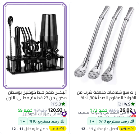
ت سو شفاطات ملعقة شرب من
أبيكس طقم خلط كوكتيل بوسطن
الفولاذ المقاوم للصدأ 304، أداة
مكون من 23 قطعة، مطلي باللون
 يربا ماتيه، فلتر للشاي ذو
الرمادي الداكن، طقم كوكتيل أسود
5.0
4.9
1
21
وراق الفضفاضة، مُصفٍّ ومحرّك
مع أدوات خلط الكوكتيل، ملحقات بار،
120.93
26.0
#7 في المصافي وأدوات التقليب
93.66
خصم 72%
#6 في هزازات الكوكتيل
134.25
خصم 9%
﷼‏
طقم كوكتيل مع شاكر
أقل سعر في 30 يوم
أقل سعر في السنة
#7 في المصافي وأدوات التقليب
#6 في هزازات الكوكتيل
 رصيد مسترجع 10%
+ 1
لك رصيد مسترجع 10%
+ 1
احصل عليه خلال
11 - 12
احصل عليه خلال
11 - 12
اغسطس
اغسطس