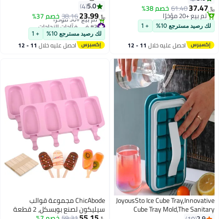
5.0
4
ComfortableWine Ope
37.4
61.40
خصم 38%
23.99
Professional Waiters Corksc
تم بيع +20 مؤخرًا
38.16
خصم 37%
﷼‏
تم بيع +20 مؤخرًا
Vintage Wine Bottle Opener wit
#3 في فتّاحات الزجاجات
 رصيد مسترجع 10%
+ 1
أقل سعر في 7 يوم
Comfortable Wood Han
لك رصيد مسترجع 10%
+ 1
تم بيع +30 مؤخرًا
احصل عليه خلال
11 - 12
احصل عليه خلال
11 - 12
#3 في فتّاحات الزجاجات
اغسطس
اغسطس
JoyousSto Ice Cube Tray,Innovat
ChicAbode مجموعة قوالب
Cube Tray Mold,The Sanit
سيليكون لصنع بوبسكل، 2 قطعة
55.15
Silicone Ice Cube Tray 
#12 في قوالب الثلج
59.31
خصم 7%
من القوالب لصنع بوبسكل الثلج، مع
2.9
19
﷼‏