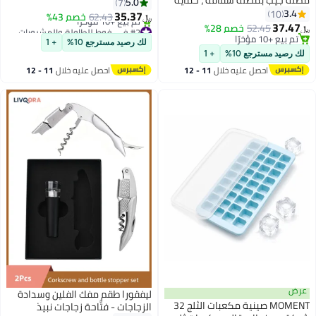
شراب فنجان حصير , مقاومة للحرارة
5.0
7
جة محمولة ، خفيفة الوزن
3.4
10
حصير , قهوة فنجان حصير حماية
35.37
62.43
خصم 43%
﷼‏
ومة للماء ، مظلة المطر
37.4
أثاث لازم
52.45
خصم 28%
#2 في فوط للطاولة والمشروبات
لشمس مظلة أنيقة شفافة
تم بيع +10 مؤخرًا
أقل سعر في 30 يوم
لك رصيد مسترجع 10%
+ 1
تم بيع +10 مؤخرًا
تم بيع +10 مؤخرًا
 رصيد مسترجع 10%
+ 1
#2 في فوط للطاولة والمشروبات
احصل عليه خلال
11 - 12
احصل عليه خلال
11 - 12
اغسطس
اغسطس
ض
ليفقورا طقم مفك الفلين وسدادة
MOMENT صينية مكعبات الثلج 32
الزجاجات - فتَّاحة زجاجات نبيذ