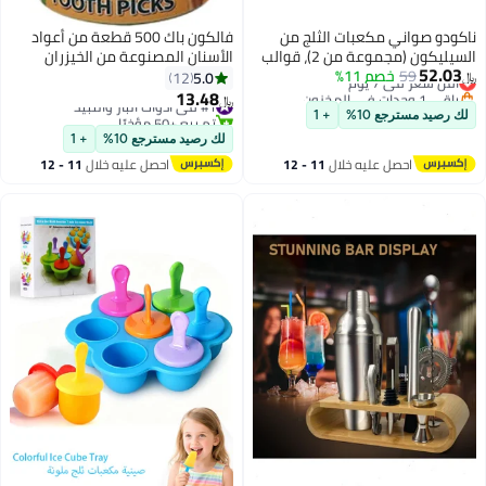
ودو صواني مكعبات الثلج من
فالكون باك 500 قطعة من أعواد
السيليكون (مجموعة من 2)، قوالب
الأسنان المصنوعة من الخيزران
52.0
59
أقل سعر في 7 يوم
خصم 11%
بات ثلج كبيرة، سهلة الفك،
الطبيعية
5.0
12
باقي 1 وحدات في المخزون
مكعبات ثلج خالية من مادة BPA
13.48
#1 في أدوات البار والنبيذ
﷼‏
أقل سعر في 7 يوم
لة لإعادة الاستخدام للويسكي
تم بيع +50 مؤخرًا
 رصيد مسترجع 10%
+ 1
كوكتيلات والحرف اليدوية
#1 في أدوات البار والنبيذ
لك رصيد مسترجع 10%
+ 1
أعمال اليدوية
احصل عليه خلال
11 - 12
احصل عليه خلال
11 - 12
اغسطس
اغسطس