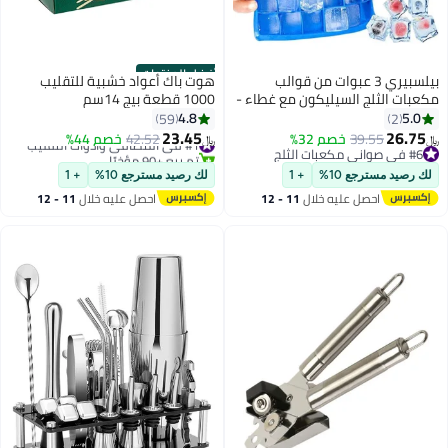
أفضل المنتجات
بيلسبيري 3 عبوات من قوالب
هوت باك أعواد خشبية للتقليب
بات الثلج السيليكون مع غطاء -
1000 قطعة بيج 14سم
سهلة الفك، 24 مكعبًا في كل
4.8
5.0
59
2
صينية، خالية من مادة BPA، مثالية
23.45
26.7
39.55
خصم 32%
#1 في المصافي وأدوات التقليب
42.52
خصم 44%
﷼‏
يسكي وأغذية الأطفال
#6 في صواني مكعبات الثلج
تم بيع +90 مؤخرًا
#6 في صواني مكعبات الثلج
#1 في المصافي وأدوات التقليب
 رصيد مسترجع 10%
+ 1
لك رصيد مسترجع 10%
+ 1
احصل عليه خلال
11 - 12
احصل عليه خلال
11 - 12
اغسطس
اغسطس