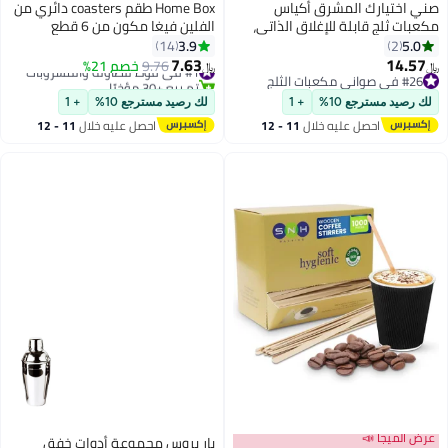
 اختيارك المشرق أكياس
Home Box طقم coasters دائري من
بات ثلج قابلة للإغلاق الذاتي،
الفلين فيغا مكون من 6 قطع
240 مكعب ثلج، 20 سم × 31 سم،
3.9
5.0
14
2
7.63
14.5
#1 في فوط للطاولة والمشروبات
9.76
خصم 21%
﷼‏
#26 في صواني مكعبات الثلج
تم بيع +30 مؤخرًا
#26 في صواني مكعبات الثلج
#1 في فوط للطاولة والمشروبات
 رصيد مسترجع 10%
+ 1
لك رصيد مسترجع 10%
+ 1
احصل عليه خلال
11 - 12
احصل عليه خلال
11 - 12
اغسطس
اغسطس
ض الميجا 📣
بار بروس مجموعة أدوات خفق