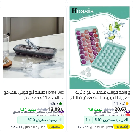
اغسطس
اغسطس
احة قوالب مكعبات ثلج دائرية
Home Box صينية ثلج فولي لايف مع
رة للفريزر، قالب صنع كرات الثلج
غطاء 2.7 x 26 x 11 سم
مع غطاء سهل الفك خال من BPA،
4.7
3.2
5
11
ب مكعبات ثلج كروي قابل لاعادة
13.08
20.6
#10 في قوالب الثلج
22.96
خصم 9%
#20 في صواني مكعبات الثلج
17.39
خصم 24%
﷼‏
أقل سعر في السنة
بتخلّص بسرعة
#10 في قوالب الثلج
#20 في صواني مكعبات الثلج
 رصيد مسترجع 10%
+ 1
لك رصيد مسترجع 10%
+ 1
احصل عليه خلال
11 - 12
احصل عليه خلال
11 - 12
اغسطس
اغسطس