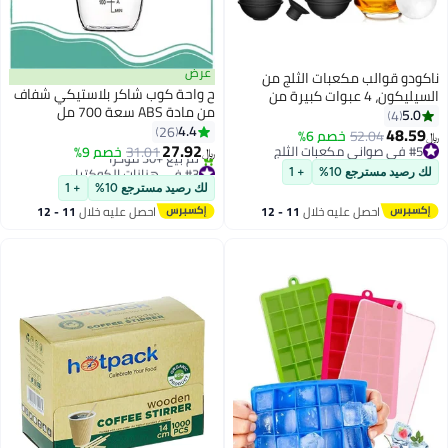
عرض
ودو قوالب مكعبات الثلج من
ح واحة كوب شاكر بلاستيكي شفاف
السيليكون، 4 عبوات كبيرة من
من مادة ABS سعة 700 مل
لب صانعة كرات الثلج مع غطاء
5.0
4
للقهوة، سهل التنظيف، آمن
4.4
بلاستيكي خالٍ من مادة BPA، قوالب
26
48.5
52.04
خصم 6%
للاستخدام في غسالة الأطباق، خالٍ
27.92
بات ثلج مستديرة مرنة سهلة
#5 في صواني مكعبات الثلج
31.01
خصم 9%
﷼‏
من مادة BPA، 5.74 سم × 23.5 سم
ك
#5 في صواني مكعبات الثلج
#3 في هزازات الكوكتيل
 رصيد مسترجع 10%
+ 1
أقل سعر في 30 يوم
لك رصيد مسترجع 10%
+ 1
تم بيع +30 مؤخرًا
احصل عليه خلال
11 - 12
احصل عليه خلال
11 - 12
#3 في هزازات الكوكتيل
اغسطس
اغسطس