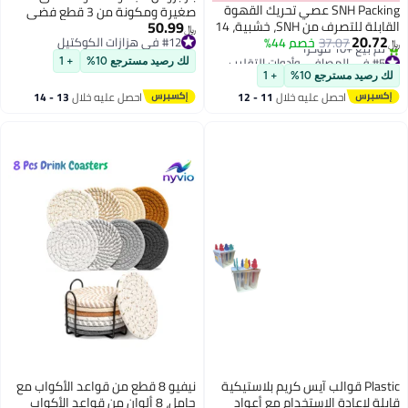
SNH Packing عصي تحريك القهوة
صغيرة ومكونة من 3 قطع فضي
50.99
القابلة للتصرف من SNH، خشبية، 14
﷼‏
20.7
1 قطعة
37.07
خصم 44%
#12 في هزازات الكوكتيل
#5 في المصافي وأدوات التقليب
#12 في هزازات الكوكتيل
لك رصيد مسترجع 10%
+ 1
أقل سعر في 30 يوم
 رصيد مسترجع 10%
+ 1
تم بيع +10 مؤخرًا
احصل عليه خلال
11 - 12
احصل عليه خلال
13 - 14
#5 في المصافي وأدوات التقليب
اغسطس
اغسطس
Plastic قوالب آيس كريم بلاستيكية
نيفيو 8 قطع من قواعد الأكواب مع
لة لإعادة الاستخدام مع أعواد
حامل، 8 ألوان من قواعد الأكواب