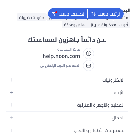
بحث الشائع
ترتيب حسب
تصنيف حسب
قشدة
أدوات السلطة والمناخل
ألواح التقطيع
مفرمة خضروات
دوات المعكرونة والبيتزا
هاون ومدقة
نحن دائماً جاهزون لمساعدتك
مركز المساعدة
help.noon.com
الدعم عبر البريد الإلكتروني
الإلكترونيات
الجوالات
الأزياء
التابلت
أزياء نسائية
المطبخ والأجهزة المنزلية
اللابتوبات
أزياء رجالية
الحمام
الأجهزة المنزلية
الجمال
أزياء البنات
ديكور البيت
الكاميرات
العطور
أزياء الأولاد
مستلزمات الأطفال والألعاب
المطبخ والسفرة
التلفزيونات