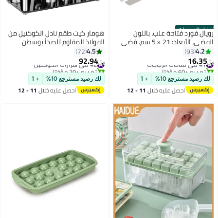
ل المنتجات
ال فورد فتاحة علب، باللون
هومار كيت طقم نادل الكوكتيل من
الفضي، الأبعاد: 21 × 5 سم. فضي
الفولاذ المقاوم للصدأ بوسطن
مكون من 23 قطعة
4.5
4.2
72
93
92.94
16.3
#1 في فتّاحات الزجاجات
#2 في هزازات الكوكتيل
﷼‏
تم بيع +60 مؤخرًا
تم بيع +20 مؤخرًا
#1 في فتّاحات الزجاجات
#2 في هزازات الكوكتيل
 رصيد مسترجع 10%
+ 1
لك رصيد مسترجع 10%
+ 1
احصل عليه خلال
11 - 12
احصل عليه خلال
11 - 12
اغسطس
اغسطس