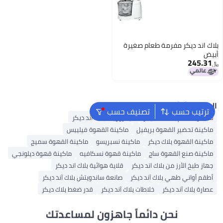
بلاك اند ديكر مفرمة طعام صغيرة
أبيض
245.31
﷼‏
البحث الشائع
ترتيب حسب
تصنيف حسب
محضرة طعام بلاك اند ديكر
ميكروويف بلاك اند ديكر
ماكينة تحضير القهوة بريفيل
ماكينة القهوة فيليبس
ماكينة القهوة بلاك ديكر
ماكينة نسبريسو
ماكينة القهوة سميج
ماكينة صنع القهوة ساج
ماكينة قهوة نسكافيه
ماكينة قهوة ديلونجي
جهاز طبخ الأرز من بلاك اند ديكر
قلاية هوائية بلاك اند ديكر
أطقم أواني طهي بلاك آند ديكر
صانعة ساندويتش بلاك آند ديكر
عصارة بلاك آند ديكر
خلاطات بلاك آند ديكر
قدر ضغط بلاك ديكر
نحن دائماً جاهزون لمساعدتك