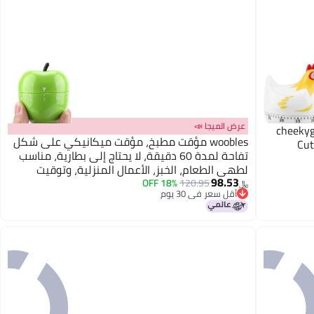
عرض الميجا 📣
cheekyg
woobles مؤقت مطبخ، مؤقت ميكانيكي على شكل
Cut
تفاحة لمدة 60 دقيقة، لا يحتاج إلى بطارية، مناسب
لطهي الطعام، الخبز، الأعمال المنزلية، وتوقيت
98.53
المختبرات.
18% OFF
120.95
﷼‏
أقل سعر في 30 يوم
أقل سعر في 30 يوم