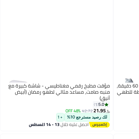
Luckam مؤقت مطبخ ميكانيكي كرتوني، 60 دقيقة،
مؤقت مطبخ رقمي مغناطيسي - شاشة كبيرة مع
ل قطة للطهي
منبه صامت، مساعد مثالي لطهو رمضان (أبيض
أنيق)
5.0
1
21.95
48% OFF
42.72
﷼‏
لك رصيد مسترجع 10%
+ 1
احصل عليه خلال
13 - 14 اغسطس