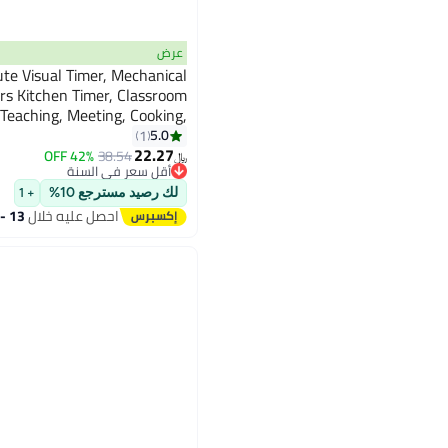
عرض
te Visual Timer, Mechanical
s Kitchen Timer, Classroom
 Teaching, Meeting, Cooking,
Working
5.0
1
22.27
42% OFF
38.54
﷼‏
أقل سعر في السنة
أقل سعر في السنة
لك رصيد مسترجع 10%
+ 1
احصل عليه خلال
13 - 14 اغسطس