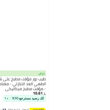
See All
مَتْجَر 1688
Shenzhen shi jun lin dakeji youxian gongsi
shenzhenshihongguangweijinmaoyiyouxiangongsi
hengyangshibohaokeji youxiangongsi
shenzhenshiweizeyuanmaoyiyouxiangongsi
أوفونتو
See All
عرض
طيب نور مؤقت مطبخ على ش
الطهي العد التنازلي - مغنا
- مؤقت مطبخ ميكانيكي
10.61
﷼‏
لك رصيد مسترجع 10%
+ 1
احصل عليه خلال
13 - 14 اغسطس