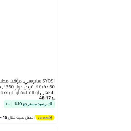
SYOSI سايوسي، مؤقت مط
60 دق
للطهي أو القراءة أو الرياضة
48.17
﷼‏
لك رصيد مسترجع 10%
+ 1
احصل عليه خلال
15 - 16 اغسطس