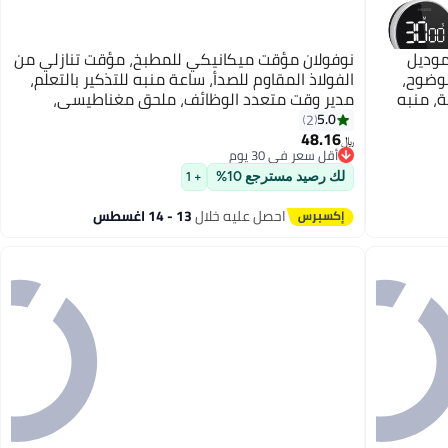
رد مؤقت المطبخ الرقمي INKBIRD موديل
نوفولان مؤقت ميكانيكي للمطبخ، مؤقت تنازلي من
شة LED فائقة الوضوح،
الفولاذ المقاوم للصدأ، ساعة منبه للتذكير بالتعلم،
، منبه
مدير وقت متعدد الوظائف، ملحق مغناطيسي،
، بطارية قابلة للشحن 500 مللي أمبير/
تذكيرات الطبخ، سطح أملس
5.0
2
48.16
﷼‏
أقل سعر في 30 يوم
أقل سعر في 30 يوم
لك رصيد مسترجع 10%
+ 1
احصل عليه خلال
13 - 14 اغسطس