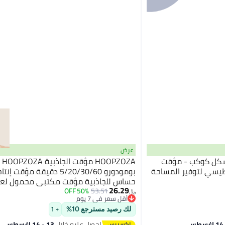
عرض
كل كوكب - مؤقت
ZOZA
طيسي لتوفير المساحة
بومودورو 5/20/30/60 دقيقة مؤ
26.29
والدراسة والمطبخ
50% OFF
53.51
﷼‏
أقل سعر في 7 يوم
أقل سعر في 7 يوم
لك رصيد مسترجع 10%
+ 1
احصل عليه خلال
13 - 14 اغسطس