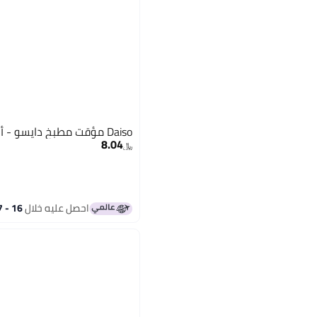
Daiso مؤقت مطبخ دايسو - أصفر مربع
8.04
﷼‏
احصل عليه خلال
16 - 17 اغسطس