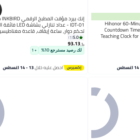
إنك بي
Hihonor 60-Minu
IDT-01 - عداد تنازلي بشا
Countdown Timer
تحكم دوار، ساعة إيقاف، قاعدة مغناطيسية
Teaching Clock for
قابل للتعديل
5.0
1
93.13
ساعة، وأرقام عملاقة
﷼‏
لك رصيد مسترجع 10%
+ 1
احصل عليه خلال
13 - 14 اغسطس