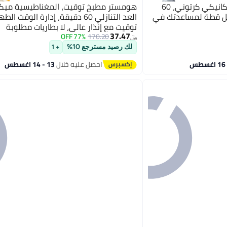
KASTWAVE مؤقت مطبخ ميكانيكي كرتوني، 60
هومستر مطبخ توقيت، المغناطيسية ميكا
 دوار 360°، شكل قطة لمساعدتك في
العد التنازلي 60 دقيقة، إدارة الوقت
توقيت مع إنذار عالي، لا بطاريات مطلوبة
37.47
77% OFF
170.20
﷼‏
لك رصيد مسترجع 10%
+ 1
احصل عليه خلال
13 - 14 اغسطس