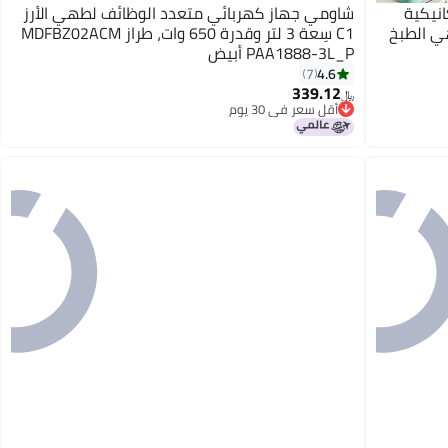
نيكية
شاومي جهاز كهربائي متعدد الوظائف لطهي الأرز
 الطهي الطبخ
C1 سِعة 3 لتر وقدرة 650 وات، طراز MDFBZ02ACM
PAA1888-3L_P أبيض
4.6
7
339.12
﷼‏
أقل سعر في 30 يوم
أقل سعر في 30 يوم