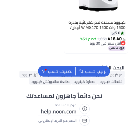
مطحنة لحم كهربائية بقدرة
1500 وات 1500 W MG470 أبيض/
41
1,069
خصم 61%
 في 30 يوم
 في 30 يوم
الشائع
ترتيب حسب
تصنيف حسب
ويف كينوود
محضر طعام كينوود
جهاز طبخ الأرز كينوود
 كينوود
عصارة كينوود
صانعة ساندويتش كينوود
نحن دائماً جاهزون لمساعدتك
مركز المساعدة
help.noon.com
الدعم عبر البريد الإلكتروني