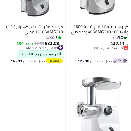
كينوود مفرمة اللحم بقدرة 1600
كينوود مفرمة لحوم كهربائية 2 kg
1600 W MG510 فضي
4.3
43
533.08
42
1,069
خصم 50%
﷼‏
ر في 7 يوم
#1 في مطحنة طعام
ر في 7 يوم
#1 في مطحنة طعام
لك رصيد مسترجع 10%
+ 1
احصل عليه خلال
16 - 17
احصل عليه خلال
13 - 14
اغسطس
اغسطس