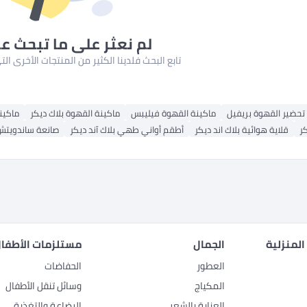
لم نعثر على ما تبحث ع
تابع البحث فلدينا الكثير من المنتجات الأخرى ا
تحضير القهوة بريفيل
ماكينة القهوة فيليبس
ماكينة القهوة بلاك ديكر
ماكين
كر
قلاية هوائية بلاك اند ديكر
أطقم أواني طهي بلاك آند ديكر
صانعة ساندويتش 
المنزلية
الجمال
مستلزمات الأطفال
العطور
الحفاضات
المكياج
وسائل تنقل الأطفال
العناية بالشعر
الرضاعة والتغذية