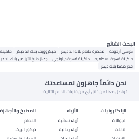
العصارات
شوايات غاز
حاويات النفايات
ستائر الاستحمام
أجهزة تبخير الملابس
الكل الرفوف والأدراج
الكل أجهزة طهي كهربائية
رفوف عائمة
الكل العصارات
أجهزة طهي الأرز
أجهزة الكي الجاف
أجهزة تحضير الطعام
عجانات
عطارة بالضغط الأفقي
آلة الطهي بالضغط كهربائية
الكل عجانات
الشوايات المنحنية
أوعية طهي بطيء
عصارات الحمضيات الكهربائية
خلاطات اليد
صانعات القهوة الكهربائية
خلاطات عمودية
الأفران والمحامص
الكل صانعات القهوة الكهربائية
مطحنة وخلاط
ماكينات إسبرسو
الكل الأفران والمحامص
مطحنة قهوة كهربائية
ممسحة بالبخار
ماكينات التحميص
ماكينات صنع القهوة بالتنقيط
البحث الشائع
محمصة فرن طهي
الشوايات الكهربائية
كرسي أرجوحة
محضرة طعام بلاك اند ديكر
ميكروويف بلاك اند ديكر
ماكينة 
ماكينة قهوة نسكافيه
ماكينة قهوة ديلونجي
جهاز طبخ الأرز من بلاك اند دي
قدر ضغط بلاك ديكر
نحن دائماً جاهزون لمساعدتك
تواصل معنا من خلال أي من قنوات الدعم التالية:
الإلكترونيات
الأزياء
المطبخ والأجهزة 
الجوالات
أزياء نسائية
الحمام
التابلت
أزياء رجالية
ديكور البيت
اللابتوبات
أزياء البنات
المطبخ والسفرة