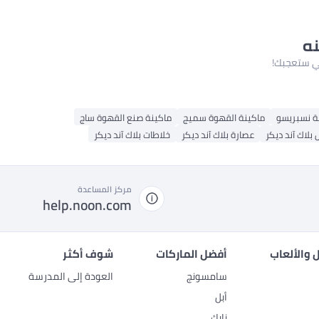
نه
لتي ستعجبك!
ة نسبريسو
ماكينة القهوة سميج
ماكينة صنع القهوة ساج
بلاك آند ديكر
عصارة بلاك آند ديكر
خلاطات بلاك آند ديكر
مركز المساعدة
help.noon.com
 والألعاب
أفضل الماركات
شوف أكثر
سامسونج
العودة إلى المدرسة
أبل
نايك