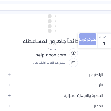
الكمية
متوفر قريبا
نحن دائماً جاهزون لمساعدتك
1
مركز المساعدة
help.noon.com
الدعم عبر البريد الإلكتروني
الإلكترونيات
الجوالات
الأزياء
التابلت
أزياء نسائية
المطبخ والأجهزة المنزلية
اللابتوبات
أزياء رجالية
الحمام
الأجهزة المنزلية
الجمال
أزياء البنات