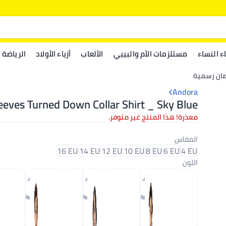
اء النساء
مستلزمات الأم والبيبي
الألعاب
أزياء الأولاد
الرياضة
صان رسمية
Andora
eeves Turned Down Collar Shirt _ Sky Blue
معذرة! هذا المنتج غير متوفر.
المقاس
16 EU
14 EU
12 EU
10 EU
8 EU
6 EU
4 EU
اللون