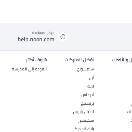
مركز المساعدة
help.noon.com
 والألعاب
أفضل الماركات
شوف أكثر
سامسونج
العودة إلى المدرسة
أبل
نايك
أديداس
بريستيج
ات
لوريال باريس
سكيتشرز
بلاك أند ديكر