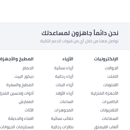
نحن دائماً جاهزون لمساعدتك
تواصل معنا من خلال أي من قنوات الدعم التالية:
الإلكترونيات
الأزياء
المطبخ والأجهزة 
الجوالات
أزياء نسائية
الحمام
التابلت
أزياء رجالية
ديكور البيت
اللابتوبات
أزياء البنات
المطبخ والسفرة
الأجهزة المنزلية
أزياء الأولاد
أدوات وتحسين المنزل
الكاميرات
الساعات
المفارش
التلفزيونات
المجوهرات
الأثاث
السماعات
حقائب نسائية
الفناء والحديقة
ألعاب القيمنق
نظارات رجالية
مستلزمات الحيوانات ا