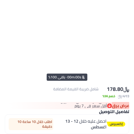
s
00
:
m
00
·
باقي 100%
﷼‏
178.80
شامل ضريبة القيمة المضافة
413 ﷼‏
خصم 56%
عرض برق
أقل سعر في 7 يوم
باقي 3 وحدات في المخزون
تفاصيل التوصيل
أقل سعر في 7 يوم
احصل عليه خلال
12 - 13
اطلب خلال 10 ساعة 10
اغسطس
دقيقة