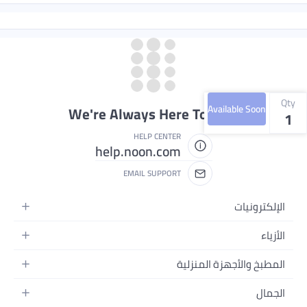
Qty
Available Soon
We're Always Here To Help
1
HELP CENTER
help.noon.com
EMAIL SUPPORT
الإلكترونيات
الجوالات
الأزياء
التابلت
أزياء نسائية
المطبخ والأجهزة المنزلية
اللابتوبات
أزياء رجالية
الحمام
الأجهزة المنزلية
الجمال
أزياء البنات