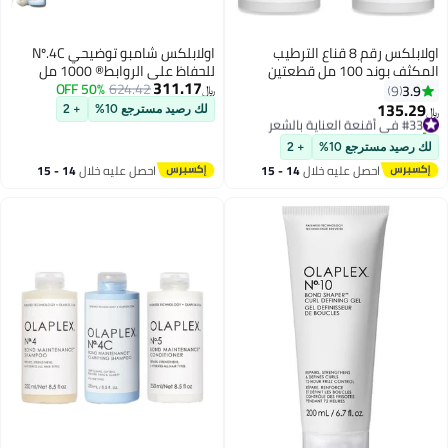
اولابلكس رقم 8 قناع الترطيب
اولابلكس شامبو توضيحي Nº.4C
المكثف بوند 100 مل قطعتين
للحفاظ على الروابط® 1000 مل
311.17
50% OFF
624.42
3.9
9
﷼‏
135.29
#33 في أقنعة العناية بالشعر
لك رصيد مسترجع 10%
+ 2
﷼‏
تم بيع +10 مؤخرًا
#33 في أقنعة العناية بالشعر
لك رصيد مسترجع 10%
+ 2
احصل عليه خلال
14 - 15
احصل عليه خلال
14 - 15
اغسطس
اغسطس