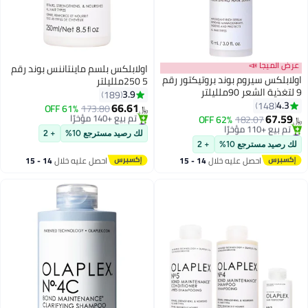
عرض الميجا 📣
اولابلكس بلسم ماينتاننس بوند رقم
اولابلكس سيروم بوند بروتيكتور رقم
5 250ملليلتر
9 لتغذية الشعر 90ملليلتر
3.9
189
4.3
148
66.61
61% OFF
173.80
﷼‏
67.59
182.07
62% OFF
#12 في بلسم الشعر
﷼‏
#23 في زيت وسيروم
بتخلّص بسرعة
لك رصيد مسترجع 10%
+ 2
أقل سعر في 30 يوم
تم بيع +140 مؤخرًا
لك رصيد مسترجع 10%
+ 2
تم بيع +110 مؤخرًا
#12 في بلسم الشعر
احصل عليه خلال
14 - 15
احصل عليه خلال
14 - 15
#23 في زيت وسيروم
اغسطس
اغسطس