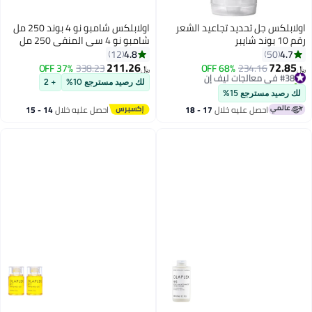
اولابلكس جل تحديد تجاعيد الشعر
اولابلكس شامبو نو 4 بوند 250 مل
رقم 10 بوند شايبر
شامبو نو 4 سي المنقي 250 مل
وبلسم نو 5 بوند 250 مل
4.8
4.7
12
50
211.26
72.85
#38 في معالجات ليف إن
234.16
68% OFF
338.23
37% OFF
﷼‏
﷼‏
تم بيع +30 مؤخرًا
لك رصيد مسترجع 10%
+ 2
#38 في معالجات ليف إن
لك رصيد مسترجع 15%
احصل عليه خلال
17 - 18
احصل عليه خلال
14 - 15
اغسطس
اغسطس