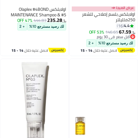
عرض الميجا 📣
اولابلكس Olaplex #4BOND
اولابلكس بلسم إصلاحي للشعر
MAINTENANCE Shampoo & #5
235.28
250ملليلتر
BOND MAINTENANCE COND 8.5OZ
47% OFF
444.83
﷼‏
4.4
+ OLAPLEX #7 BONDING OIL
16
لك رصيد مسترجع 10%
+ 2
67.59
30ML/1OZ
53% OFF
146.65
﷼‏
أقل سعر في 30 يوم
أقل سعر في 30 يوم
لك رصيد مسترجع 10%
+ 2
احصل عليه خلال
14 - 15
احصل عليه خلال
14 - 15
اغسطس
اغسطس