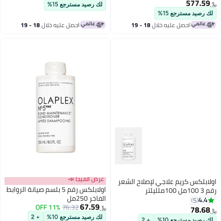
600 مل 600ملليلتر
577.59
﷼‏
لك رصيد مسترجع 15%
لك رصيد مسترجع 15%
احصل عليه خلال
18 - 19
احصل عليه خلال
18 - 19
اغسطس
اغسطس
عرض الميجا 📣
اولابلكس كريم علاجي لإصلاح الشعر
اولابلكس رقم 5 بلسم صيانة الروابط
رقم 3 100مل 100ملليلتر
الفاخر 250مل
4.4
5
67.59
11% OFF
76.32
78.68
﷼‏
﷼‏
لك رصيد مسترجع 10%
+ 2
لك رصيد مسترجع 10%
+ 2