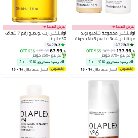
عرض الميجا 📣
عرض الميجا 📣
اولابلكس مجموعة شامبو بوند
اولابلكس زيت بوندينج رقم 7 شفاف
مينتاننس No.4 وبلسم No.5 مكونة
30ملليلتر
من قطعتين أبيض 250x2ملليلتر
4.3
4.5
542
472
67.59
137.36
63% OFF
185.35
55% OFF
305.27
﷼‏
﷼‏
#1 في مجموعات الشامبو والبلسم
#6 في زيت وسيروم
أقل سعر في السنة
أقل سعر في 7 يوم
لك رصيد مسترجع 10%
+ 2
لك رصيد مسترجع 10%
+ 2
تم بيع +370 مؤخرًا
تم بيع +260 مؤخرًا
احصل عليه خلال
14 - 15
احصل عليه خلال
14 - 15
#1 في مجموعات الشامبو والبلسم
#6 في زيت وسيروم
اغسطس
اغسطس