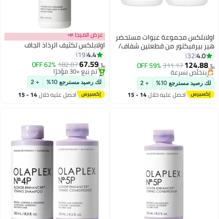
عرض الميجا 📣
اولابلكس مجموعة عبوات مستحضر
اولابلكس تكثيف الرذاذ الجاف
هير بيرفيكتور من قطعتين شفاف/
4.4
أبيض 100ملليلتر
19
4.0
32
67.59
124.88
62% OFF
182.07
بتخلّص بسرعة
311.17
59% OFF
﷼‏
﷼‏
#24 في بخاخات الشعر
تم بيع +10 مؤخرًا
أقل سعر في 30 يوم
بتخلّص بسرعة
لك رصيد مسترجع 10%
+ 2
لك رصيد مسترجع 10%
+ 2
تم بيع +30 مؤخرًا
احصل عليه خلال
14 - 15
احصل عليه خلال
14 - 15
#24 في بخاخات الشعر
اغسطس
اغسطس