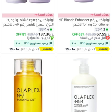
عرض الميجا 📣
عرض الميجا 📣
اولابلكس رقم 5P Blonde Enhancer
اولابلكس مجموعة شامبو توحيد
Toning Conditioner لافندر
اللون المعزز للشعر رقم 4P باللافندر
وبلسم التنغيم المعزز للشعر رقم 5P
4.4
4.2
83
25
مكونة من قطعتين
137.36
67.59
185.35
أقل سعر في السنة
63% OFF
150.46
8% OFF
﷼‏
﷼‏
تم بيع +10 مؤخرًا
#7 في مجموعات الشامبو والبلسم
أقل سعر في السنة
أقل سعر في السنة
لك رصيد مسترجع 10%
+ 2
لك رصيد مسترجع 10%
+ 2
تم بيع +80 مؤخرًا
احصل عليه خلال
14 - 15
احصل عليه خلال
14 - 15
#7 في مجموعات الشامبو والبلسم
اغسطس
اغسطس