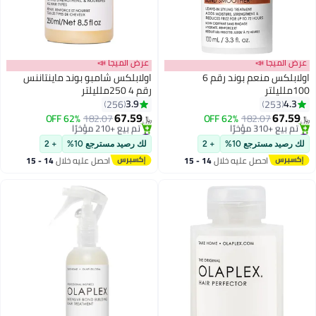
عرض الميجا 📣
عرض الميجا 📣
اولابلكس منعم بوند رقم 6
اولابلكس شامبو بوند ماينتاننس
100ملليلتر
رقم 4 250ملليلتر
3.9
4.3
256
253
67.59
67.59
62% OFF
182.07
62% OFF
182.07
﷼‏
﷼‏
#8 في زيت وسيروم
#6 في منتجات الشامبو
أقل سعر في 7 يوم
أقل سعر في 30 يوم
لك رصيد مسترجع 10%
+ 2
لك رصيد مسترجع 10%
+ 2
تم بيع +310 مؤخرًا
تم بيع +210 مؤخرًا
احصل عليه خلال
14 - 15
احصل عليه خلال
14 - 15
#8 في زيت وسيروم
#6 في منتجات الشامبو
اغسطس
اغسطس