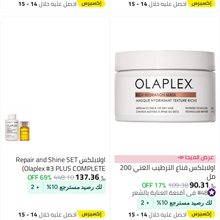
احصل عليه خلال
14 - 15
احصل عليه خلال
14 - 15
اغسطس
اغسطس
عرض الميجا 📣
اولابلكس Repair and Shine SET
اولابلكس قناع الترطيب الغني 200
(Olaplex #3 PLUS COMPLETE
137.36
مل
REPAIR TREATMENT 3.3OZ & #7
69% OFF
448.10
﷼‏
90.31
17% OFF
109.38
BONDING OIL 30ML/1OZ)
﷼‏
لك رصيد مسترجع 10%
+ 2
#48 في أقنعة العناية بالشعر
30ملليلتر
#48 في أقنعة العناية بالشعر
لك رصيد مسترجع 10%
+ 2
احصل عليه خلال
14 - 15
احصل عليه خلال
14 - 15