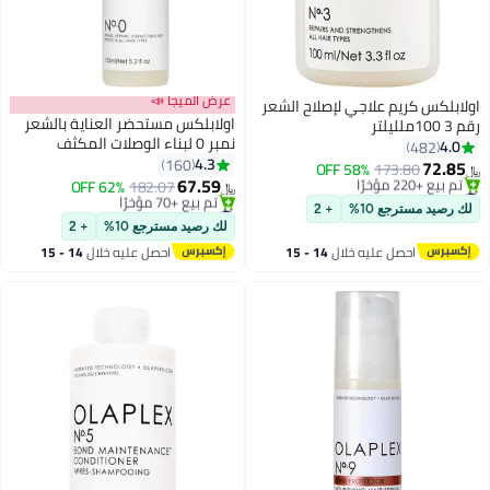
عرض الميجا 📣
اولابلكس كريم علاجي لإصلاح الشعر
اولابلكس مستحضر العناية بالشعر
رقم 3 100ملليلتر
نمبر 0 لبناء الوصلات المكثف
4.0
482
155ملليلتر
4.3
160
72.85
58% OFF
173.80
﷼‏
67.59
#25 في زيت وسيروم
182.07
62% OFF
﷼‏
بتخلّص بسرعة
#13 في معالجات ليف إن
لك رصيد مسترجع 10%
+ 2
تم بيع +220 مؤخرًا
أقل سعر في 30 يوم
لك رصيد مسترجع 10%
+ 2
#25 في زيت وسيروم
تم بيع +70 مؤخرًا
احصل عليه خلال
14 - 15
احصل عليه خلال
14 - 15
#13 في معالجات ليف إن
اغسطس
اغسطس