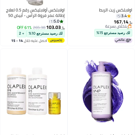
اولابلكس زيت الربط
اولابلكس أولابليكس رقم 0.5 لعلاج
إطالة عمر فروة الرأس - أبيض 50
3.4
5
مل 50ملليلتر
167.14
5.0
1
بتخلّص بسرعة
﷼‏
103.03
تم بيع +30 مؤخرًا
61% OFF
265.38
﷼‏
بتخلّص بسرعة
لك رصيد مسترجع 15%
لك رصيد مسترجع 10%
+ 2
احصل عليه خلال
14 - 15
اغسطس