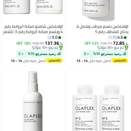
اولابلكس بلسم مرطب ومصل لا
اولابلكس شامبو صيانة الروابط رقم
يحتاج للشطف رقم 5
4 وبلسم صيانة الروابط رقم 5، للشعر
الناعم، 250 مل لكل منهما
5.0
4.6
2
175
137.36
72.85
18% OFF
168.99
53% OFF
156.11
﷼‏
﷼‏
#19 في معالجات ليف إن
#18 في مجموعات الشامبو والبلسم
أقل سعر في 7 يوم
أقل سعر في السنة
لك رصيد مسترجع 10%
+ 2
لك رصيد مسترجع 10%
+ 2
تم بيع +30 مؤخرًا
تم بيع +10 مؤخرًا
احصل عليه خلال
14 - 15
احصل عليه خلال
14 - 15
#19 في معالجات ليف إن
#18 في مجموعات الشامبو والبلسم
اغسطس
اغسطس