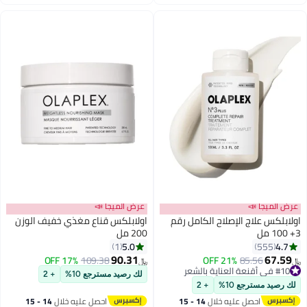
اغسطس
اغسطس
عرض الميجا 📣
عرض الميجا 📣
اولابلكس علاج الإصلاح الكامل رقم
اولابلكس قناع مغذي خفيف الوزن
3+ 100 مل
200 مل
5.0
4.7
1
555
90.31
67.59
17% OFF
109.38
21% OFF
85.56
﷼‏
﷼‏
#10 في أقنعة العناية بالشعر
لك رصيد مسترجع 10%
+ 2
#10 في أقنعة العناية بالشعر
لك رصيد مسترجع 10%
+ 2
احصل عليه خلال
14 - 15
احصل عليه خلال
14 - 15