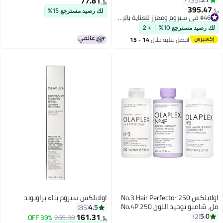
77.81
﷼‏
395.47
﷼‏
لك رصيد مسترجع 15%
#46 في سيروم ومعزز للعناية بالرموش
#46 في سيروم ومعزز للعناية بالرموش
لك رصيد مسترجع 10%
+ 2
احصل عليه خلال
14 - 15
اغسطس
اولابلكس No.3 Hair Perfector 250
اولابلكس سيروم بناء براوبوند
مل، شامبو توحيد اللون No.4P 250
4.5
85
مل وبلسم No.5 Bond 250 مل، حزم
161.31
5.0
2
39% OFF
265.38
﷼‏