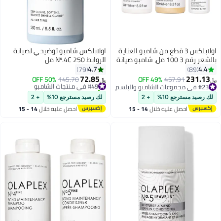
اولابلكس 3 قطع من شامبو العناية
اولابلكس شامبو توضيحي لصيانة
بالشعر رقم 3 100 مل، شامبو صيانة
الروابط Nº.4C 250 مل
بوند رقم 4 250 مل وبلسم صيانة
4.7
4.4
79
89
بوند رقم 5
72.85
231.13
457.91
49% OFF
#49 في منتجات الشامبو
145.70
50% OFF
﷼‏
﷼‏
#23 في مجموعات الشامبو والبلسم
تم بيع +100 مؤخرًا
#23 في مجموعات الشامبو والبلسم
#49 في منتجات الشامبو
لك رصيد مسترجع 10%
+ 2
لك رصيد مسترجع 10%
+ 2
احصل عليه خلال
14 - 15
احصل عليه خلال
14 - 15
اغسطس
اغسطس