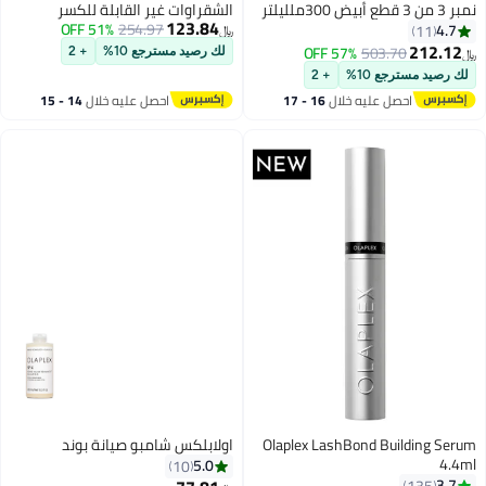
نمبر 3 من 3 قطع أبيض 300ملليلتر
الشقراوات غير القابلة للكسر
123.84
51% OFF
254.97
4.7
11
﷼‏
212.12
57% OFF
503.70
لك رصيد مسترجع 10%
+ 2
﷼‏
لك رصيد مسترجع 10%
+ 2
احصل عليه خلال
16 - 17
احصل عليه خلال
14 - 15
اغسطس
اغسطس
Olaplex LashBond Building Serum
اولابلكس شامبو صيانة بوند
4.4ml
5.0
10
3.7
135