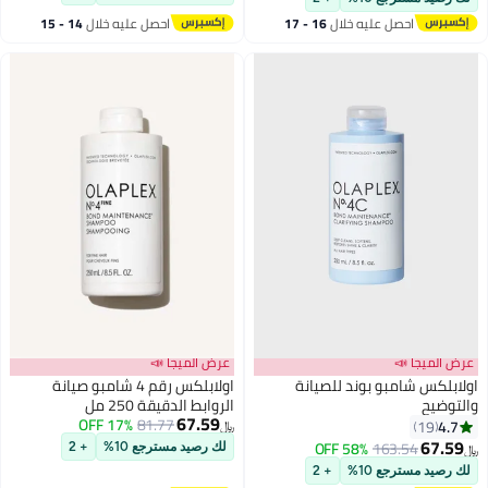
احصل عليه خلال
16 - 17
احصل عليه خلال
14 - 15
اغسطس
اغسطس
عرض الميجا 📣
عرض الميجا 📣
اولابلكس شامبو بوند للصيانة
اولابلكس رقم 4 شامبو صيانة
والتوضيح
الروابط الدقيقة 250 مل
67.59
17% OFF
81.77
4.7
19
﷼‏
67.59
58% OFF
163.54
لك رصيد مسترجع 10%
+ 2
﷼‏
لك رصيد مسترجع 10%
+ 2