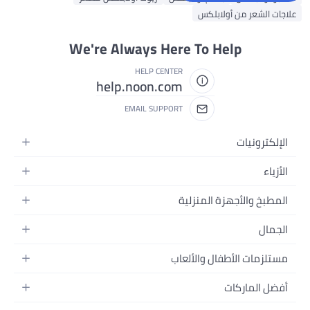
علاجات الشعر من أولابلكس
We're Always Here To Help
HELP CENTER
help.noon.com
EMAIL SUPPORT
الإلكترونيات
الجوالات
الأزياء
التابلت
أزياء نسائية
المطبخ والأجهزة المنزلية
اللابتوبات
أزياء رجالية
الحمام
الأجهزة المنزلية
الجمال
أزياء البنات
ديكور البيت
الكاميرات
العطور
أزياء الأولاد
مستلزمات الأطفال والألعاب
المطبخ والسفرة
التلفزيونات
المكياج
الساعات
الحفاضات
أدوات وتحسين المنزل
السماعات
أفضل الماركات
العناية بالشعر
المجوهرات
وسائل تنقل الأطفال
المفارش
ألعاب القيمنق