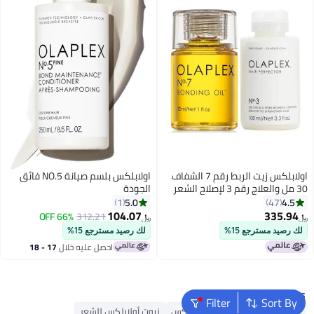
اولابلكس زيت الربط رقم 7 الشفاف
اولابلكس بلسم صيانة NO.5 فائق
30 مل والعلاج رقم 3 لإصلاح الشعر
الجودة
المثالي 100 مل
5.0
4.5
1
47
104.07
335.94
66% OFF
312.21
﷼‏
﷼‏
لك رصيد مسترجع 15%
لك رصيد مسترجع 15%
احصل عليه خلال
17 - 18
اغسطس
Popular Searches
Filter
Sort By
شامبو أولابلكس
بلسم أولابلكس
زيوت أولابلكس للشعر