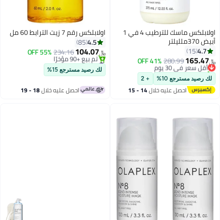
اولابلكس ماسك للترطيب 4 في 1
اولابلكس رقم 7 زيت الترابط 60 مل
أبيض 370ملليلتر
4.5
85
104.07
4.7
15
55% OFF
234.16
﷼‏
165.47
#42 في زيت وسيروم
أقل سعر في 30 يوم
280.99
41% OFF
﷼‏
باقي 9 وحدات في المخزون
تم بيع +10 مؤخرًا
لك رصيد مسترجع 15%
تم بيع +90 مؤخرًا
أقل سعر في 30 يوم
لك رصيد مسترجع 10%
+ 2
#42 في زيت وسيروم
احصل عليه خلال
14 - 15
احصل عليه خلال
18 - 19
اغسطس
اغسطس