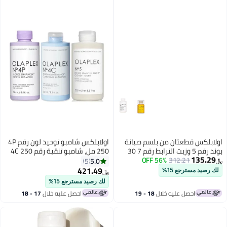
اولابلكس قطعتان من بلسم صيانة
اولابلكس شامبو توحيد لون رقم 4P
بوند رقم 5 وزيت الترابط رقم 7 30
250 مل، شامبو تنقية رقم 4C 250
135.29
مل
312.21
56% OFF
مل وبلسم رقم 5 بوند 250 مل
5.0
5
﷼‏
421.49
لك رصيد مسترجع 15%
﷼‏
لك رصيد مسترجع 15%
احصل عليه خلال
18 - 19
احصل عليه خلال
17 - 18
اغسطس
اغسطس