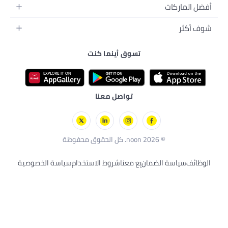
ل
جسم
ة
ي
تسوق أينما كنت
ترونية
بي
الأليفة
رجال
ترات
لصحية
عد
تواصل معنا
مان
بِع معنا
شروط الاستخدام
سياسة الخصوصية