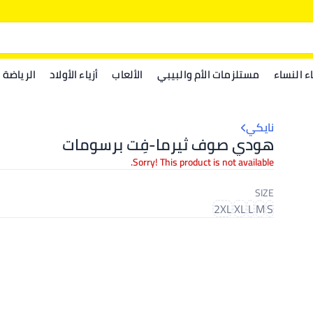
اء النساء
مستلزمات الأم والبيبي
الألعاب
أزياء الأولاد
الرياضة
نايكي
هودي صوف ثيرما-فِت برسومات
Sorry! This product is not available.
SIZE
2XL
XL
L
M
S