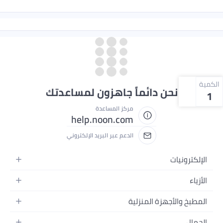
الكمية
نحن دائماً جاهزون لمساعدتك
1
مركز المساعدة
help.noon.com
الدعم عبر البريد الإلكتروني
الإلكترونيات
الجوالات
الأزياء
التابلت
أزياء نسائية
المطبخ والأجهزة المنزلية
اللابتوبات
أزياء رجالية
الحمام
الأجهزة المنزلية
الجمال