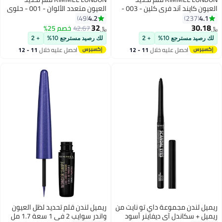
العيون كايند آند فري كلين - 003 -
العيون متعدد الألوان - 001 - حلوى
جريب ليلك، 1.1 جرام
مثلجة، 1.2غ
4.2
4.1
49
237
32
30.18
42.67
خصم 25%
﷼‏
﷼‏
5
6
لك رصيد مسترجع 10%
+ 2
لك رصيد مسترجع 10%
+ 2
احصل عليه خلال
11 - 12
احصل عليه خلال
11 - 12
اغسطس
اغسطس
ريميل لندن مجموعة داي تو نايت من
ريميل لندن قلم تحديد لظل العيون
ريميل + سكاندل آي ديفاينر أسود
واندر سوايب 2 في 1 سعة 1.7 مل