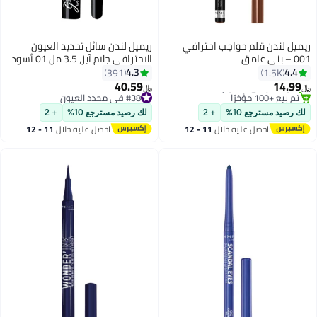
ريميل لندن قلم حواجب احترافي
ريميل لندن سائل تحديد العيون
001 – بني غامق
الاحترافي جلام آيز، 3.5 مل 01 أسود
جلامير
4.3
4.4
391
1.5K
#24 في محدد العيون
40.59
14.99
أقل سعر في 30 يوم
﷼‏
﷼‏
5
تم بيع +100 مؤخرًا
#38 في محدد العيون
#24 في محدد العيون
تم بيع +70 مؤخرًا
لك رصيد مسترجع 10%
+ 2
لك رصيد مسترجع 10%
+ 2
#38 في محدد العيون
احصل عليه خلال
11 - 12
احصل عليه خلال
11 - 12
اغسطس
اغسطس