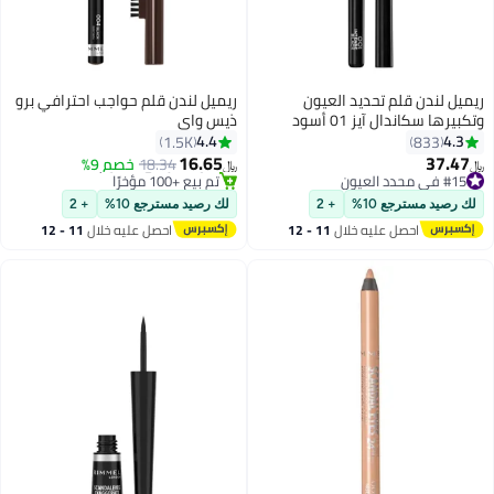
ريميل لندن قلم تحديد العيون
ريميل لندن قلم حواجب احترافي برو
وتكبيرها سكاندال آيز 01 أسود
ذيس واي
كثيف
4.4
4.3
1.5K
833
#14 في محدد العيون
16.65
37.47
أقل سعر في 30 يوم
18.34
خصم 9%
﷼‏
﷼‏
5
6
#15 في محدد العيون
تم بيع +100 مؤخرًا
تم بيع +120 مؤخرًا
#14 في محدد العيون
لك رصيد مسترجع 10%
+ 2
لك رصيد مسترجع 10%
+ 2
#15 في محدد العيون
احصل عليه خلال
11 - 12
احصل عليه خلال
11 - 12
اغسطس
اغسطس