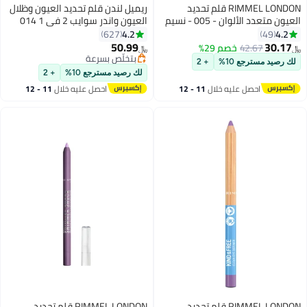
RIMMEL LONDON قلم تحديد
ريميل لندن قلم تحديد العيون وظلال
العيون متعدد الألوان - 005 - نسيم
العيون واندر سوايب 2 في 1 014
كهربائي، 1.2 جرام
فاشون
4.2
4.2
627
49
50.99
30.17
42.67
خصم 29%
﷼‏
﷼‏
7
5
بتخلّص بسرعة
لك رصيد مسترجع 10%
+ 2
بتخلّص بسرعة
لك رصيد مسترجع 10%
+ 2
احصل عليه خلال
11 - 12
احصل عليه خلال
11 - 12
اغسطس
اغسطس
RIMMEL LONDON قلم تحديد
RIMMEL LONDON قلم تحديد