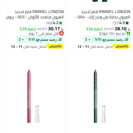
RIMMEL LONDON قلم تحديد
RIMMEL LONDON قلم تحديد
العيون بدقة من وندر'إنك - 004 -
العيون متعدد الألوان - 003 - برونز
فيلفت آيفي، 1 مل
راش, 1.2غ
4.2
4.5
49
37
30.17
28.10
42.67
خصم 34%
42.67
خصم 29%
﷼‏
﷼‏
5
4
تم بيع +10 مؤخرًا
أقل سعر في 7 يوم
تم بيع +10 مؤخرًا
أقل سعر في 7 يوم
لك رصيد مسترجع 10%
+ 2
لك رصيد مسترجع 10%
+ 2
احصل عليه خلال
11 - 12
احصل عليه خلال
11 - 12
اغسطس
اغسطس