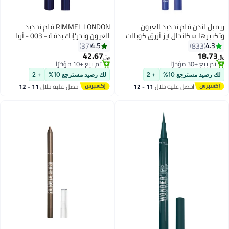
ريميل لندن قلم تحديد العيون
RIMMEL LONDON قلم تحديد
وتكبيرها سكاندال آيز أزرق كوبالت
العيون وندر'إنك بدقة - 003 - أريا
04
مائية، 1 مل
4.5
4.3
37
833
42.67
18.73
﷼‏
﷼‏
4
6
تم بيع +30 مؤخرًا
تم بيع +10 مؤخرًا
تم بيع +30 مؤخرًا
تم بيع +10 مؤخرًا
لك رصيد مسترجع 10%
+ 2
لك رصيد مسترجع 10%
+ 2
احصل عليه خلال
11 - 12
احصل عليه خلال
11 - 12
اغسطس
اغسطس