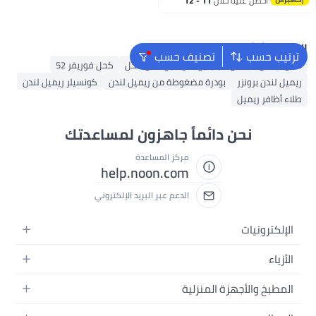
احصل عليه خلال
11 - 12
اغسطس
البحث الشائع
ترتيب حسب
تصنيف حسب
كحل نيكس
كحل مايبيلين
ريميل لندن كحل
كحل فوريفر 52
ريميل لندن برونزر
بودرة مضغوطة من ريميل لندن
كونسيلر ريميل لندن
طلاء أظافر ريميل
نحن دائماً جاهزون لمساعدتك
مركز المساعدة
help.noon.com
الدعم عبر البريد الإلكتروني
الإلكترونيات
الجوالات
الأزياء
التابلت
أزياء نسائية
المطبخ والأجهزة المنزلية
اللابتوبات
أزياء رجالية
الحمام
الأجهزة المنزلية