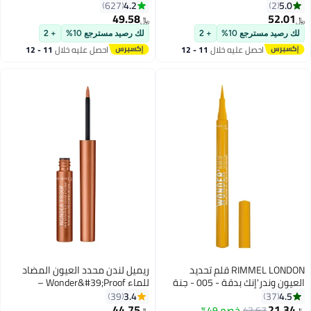
010 كول إيه إف
4.2
5.0
627
2
49.58
52.01
﷼‏
﷼‏
7
لك رصيد مسترجع 10%
+ 2
لك رصيد مسترجع 10%
+ 2
احصل عليه خلال
11 - 12
احصل عليه خلال
11 - 12
اغسطس
اغسطس
RIMMEL LONDON قلم تحديد
ريميل لندن محدد العيون المضاد
العيون وندر'إنك بدقة - 005 - جنة
للماء Wonder&#39;Proof –
العسل، 1 مل
3.4
4.5
39
37
44.75
21.34
42.67
خصم 49%