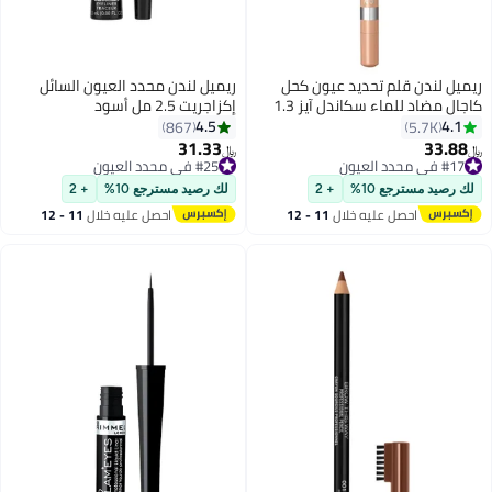
ريميل لندن قلم تحديد عيون كحل
ريميل لندن محدد العيون السائل
كاجال مضاد للماء سكاندل آيز 1.3
إكزاجريت 2.5 مل أسود
جم 05 بيج فاتح
4.5
4.1
867
5.7K
31.33
33.88
﷼‏
﷼‏
10
#17 في محدد العيون
#25 في محدد العيون
تم بيع +110 مؤخرًا
تم بيع +90 مؤخرًا
لك رصيد مسترجع 10%
+ 2
لك رصيد مسترجع 10%
+ 2
#17 في محدد العيون
#25 في محدد العيون
احصل عليه خلال
11 - 12
احصل عليه خلال
11 - 12
اغسطس
اغسطس