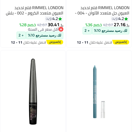
RIMMEL LONDON قلم تحديد
RIMMEL LONDON قلم تحديد
العيون جل متعدد الألوان - 004 -
العيون متعدد الكروم - 002 - بلش
فلاش الغابة، 1.2 جرام
بيري بلاست، 1.2غ
4.2
4.2
49
49
30.41
27.16
42.67
خصم 36%
42.67
خصم 28%
﷼‏
﷼‏
5
5
أقل سعر في السنة
لك رصيد مسترجع 10%
+ 2
أقل سعر في السنة
لك رصيد مسترجع 10%
+ 2
احصل عليه خلال
11 - 12
احصل عليه خلال
11 - 12
اغسطس
اغسطس