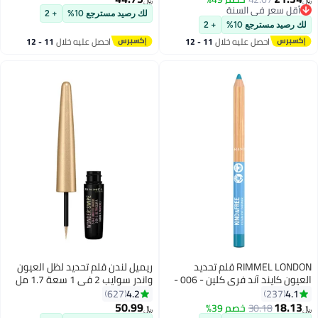
﷼‏
﷼‏
6
4
أقل سعر في السنة
لك رصيد مسترجع 10%
+ 2
أقل سعر في السنة
لك رصيد مسترجع 10%
+ 2
احصل عليه خلال
11 - 12
احصل عليه خلال
11 - 12
اغسطس
اغسطس
RIMMEL LONDON قلم تحديد
ريميل لندن قلم تحديد لظل العيون
العيون كايند آند فري كلين - 006 -
واندر سوايب 2 في 1 سعة 1.7 مل
أنمي بلو، 1.1 جرام
003 بالين
4.2
4.1
627
237
50.99
18.13
30.18
خصم 39%
﷼‏
﷼‏
7
6