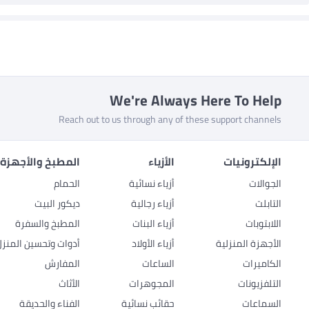
We're Always Here To Help
Reach out to us through any of these support channels
الإلكترونيات
الأزياء
المطبخ والأجهزة 
الجوالات
أزياء نسائية
الحمام
التابلت
أزياء رجالية
ديكور البيت
اللابتوبات
أزياء البنات
المطبخ والسفرة
الأجهزة المنزلية
أزياء الأولاد
أدوات وتحسين المنزل
الكاميرات
الساعات
المفارش
التلفزيونات
المجوهرات
الأثاث
السماعات
حقائب نسائية
الفناء والحديقة