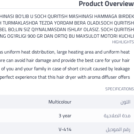
Product Overview
SHINASI BO'LIB U SOCH QURITISH MASHINASI HAMMAGA BIRDEK
OCH TURMAKLASHDA TEZDA YORDAM BERA OLADI.SOCH QURITISH
EL BO;LIN SIZ QIYNALMASDAN ISHLAY OLASIZ. SOCH QURITISH
ING OG'IRLIGI 900 GR DAN ORTIQ BU MAXSULOT MOTORI KUCHLI
HIGHLIGHTS
as uniform heat distribution, large heating area and uniform heat
re can avoid hair damage and provide the best care for your hair
of you and your family in case of short circuit caused by leakage
perfect experience that this hair dryer with aroma diffuser offers
SPECIFICATIONS
اللون
Multicolour
مدة الصلاحية
3 year
رقم الموديل
V-414