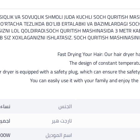
SIQLIK VA SOVUQLIK SHMOLI JUDA KUCHLI SOCH QURITISH MA
 O'RTACHA TEZLIKDA BO'LIB ERTALABKI VA BAZIMLARDAGI S
IZNI LOL QOLDIRADI.SOCH QURITISH MASHINASIDA 3 METR KAB
B SIZ XOXLAGANIZNI ISHLATASIZ. SOCH QURITISH MASHINASIN
Fast Drying Your Hair: Our hair dryer h
The design of constant temperatu
 dryer is equipped with a safety plug, which can ensure the safety 
You can easily use it with your family and enjoy the 
الجنس
نساء
تارجت هير
لجميع
اسم الموديل
2200W