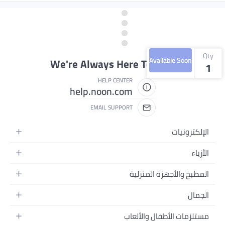
Qty
Available Soon
We're Always Here To Help
1
HELP CENTER
help.noon.com
EMAIL SUPPORT
الإلكترونيات
الجوالات
الأزياء
التابلت
أزياء نسائية
المطبخ والأجهزة المنزلية
اللابتوبات
أزياء رجالية
الحمام
الأجهزة المنزلية
الجمال
أزياء البنات
ديكور البيت
الكاميرات
العطور
أزياء الأولاد
مستلزمات الأطفال والألعاب
المطبخ والسفرة
التلفزيونات