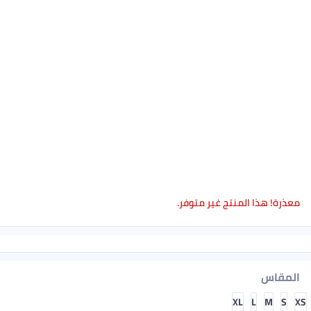
معذرة! هذا المنتج غير متوفر.
المقاس
XL
L
M
S
XS