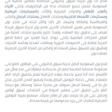
تقدم لك نون تجربة تسوق إلكتروني متكاملة بمعايير عالمية في
السعودية. تشمل جميع المنتجات بدءًا من الإلكترونيات وحتى
الأزياء
و
ألعاب الأطفال
والأدوات المنزلية والأثاث و
المستلزمات الرياضية
ومستلزمات الأنشطة الخارجية
ومنتجات الأطفال و
منتجات الجمال
والكتب
والقرطاسية والبقالة وغيرها، كل ذلك وأكثر تجده في متجر نون
السعودية ضمن ملايين المنتجات الأخرى. تقدم نون تجربة تسوق فريدة
تهدف إلى تحقيق رضا العملاء، ولهذا نلتزم بتقديم منتجات أصلية من
أفضل الماركات العالمية بأعلى جودة. لدينا العديد من خطط الدفع
المرنة إضافة إلى الخصومات الدورية وبطاقات الهدايا وقائمة الأمنيات
وتطبيق نون للتسوق سهل الاستخدام والكثير من المزايا الأخرى الحصرية
لعملاء نون.
قدم نون السعودية أفضل تجربة تسوق إلكتروني على الإطلاق. اطلع على
مجموعة منتجاتنا الضخمة تضم كل ما يحتاجه عملاؤنا في عدد هائل من
الأقسام. كما أننا نتميز بخدمة عملاء احترافية تهتم بتحقيق الرضا التام
للعملاء، تغطي خدمة التوصيل الرياض وجدة وجميع المدن الأخرى. نبذل
كل ما في وسعنا لنجعل تسوقك من متجرنا سلسًا وممتعًا، مع حرصنا
التام على تحقيق أعلى معايير الجودة في المنتجات. تسوق أونلاين
واحصل على كل ما يلزمك دون أن تغادر منزلك. استمتع بميزة التوصيل
المجانية للطلبات التي يزيد مجموعها عن قيمة محددة.