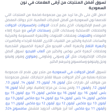
تسوق أفضل المنتجات من أرقى العلامات في نون
السعودية
احصل الآن على كل ما تريد من بين مجموعة ضخمة من المنتجات التي
تقدمها نون السعودية من أفضل الماركات العالمية. اختر جوالك المفضل
من قسم الإلكترونيات الذي يضم أحدث
الجوالات
و
اكسسوارات الجوالات
والملحقات اللاسلكية وسماعات الأذن و
سماعات الرأس
مع ميزة إلغاء
الضوضاء و
اللابتوبات
وملحقات اللابتوبات والأجهزة المسموعة والمرئية
والساعات الذكية والكثير من التقنيات الأخرى القابلة للارتداء والكاميرات
و
أجهزة التلفاز
وأجهزة ألعاب الفيديو مثل أجهزة الكمبيوتر الشخصية
وملحقات أجهزة اكس بوكس والكثير من
ألعاب الفيديو
. تسوق أفضل
ماركات الإلكترونيات مثل
أبل
وسوني وشاومي و
هواوي
وهونر وفيفو
وديل ولينوفو وسامسونج وغيرهم الكثير.
تتسوق
أفضل الجوالات في السعودية
من متجر نون، نقدم لك مجموعة
مختارة بعناية من أكثر الجوالات مبيعًا لتلائم احتياجاتك. تشمل مجموعتنا
من هواتف آبل طرازات مثل
آيفون 16
،
آيفون 15
،
آيفون 14
،
آيفون 13
،
آيفون 12
، و
آيفون 11
. ولمن يبحث عن مزايا إضافية، نوفر أيضًا
آيفون 16
بلس
،
آيفون 16 برو
،
آيفون 16 برو ماكس
،
آيفون 15 برو
،
آيفون 15 برو
ماكس
،
آيفون 14 بلس
،
آيفون 14 برو
،
آيفون 14 برو ماكس
،
آيفون 13 برو
،
آيفون 13 برو ماكس
،
آيفون 12 برو
،
آيفون 12 برو ماكس
،
آيفون 11 برو
،
و
آيفون 11 برو ماكس
. أما أبرز هواتف أندرويد فتشمل
سامسونج S24
،