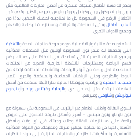
يقدم لك قسم الأطفال منتجات مبتكرة من أفضل الماركات العالمية مثل
باربي ونيرف وكول بيبي وكيندل و ووتر وايبس وغيرهم الكثير. يقدم متجر
الأطفال الرضع في السعودية كل ما تحتاجينه لطفلك الصغير، بدءًا من
ألعاب الأطفال
وحتى الحفاضات والشيالات ومستلزمات الرضاعة والطعام
وجميع الأدوات الأخرى.
استمتع بصحة مثالية ولياقة عالية مع مجموعة منتجات الصحة و
التغذية
التي يقدمها لك متجر نون السعودية أونلاين مثل المكملات الغذائية
وجميع المنتجات الصحية التي تساعدك في الحفاظ على صحتك. يضم
قسم الرياضة ومستلزمات الأنشطة الخارجية العديد من المنتجات
المخصصة لكل رياضة من أنواع الرياضات والأنشطة المختلفة ابتداءً من
اليوجا والكارديو وحتى الرياضات الجماعية والملاكمة والجري. تتميز
منتجاتنا الصحية
والرياضية بجودتها العالية نظرًا لأنها مقدمة من أفضل
العلامات الرائدة مثل إيه جي دي و
الرماية
و
فيتنس ورلد
و
أوبتيموم
نيوتريشن
و
شاومي
وغيرهم.
تسوق البقالة واطلب الطعام عبر الإنترنت في السعودية بكل سهولة مع
نون ناو ناو ونون مينتس – أسرع وأسهل طريقة للحصول على عروض
رائعة على مستلزمات البقالة وطلب وجباتك في أي وقت وبأفضل
الأسعار. لدينا كل ما تحتاجه لتجهيز منزلك ومطبخك. من المواد الغذائية
الأساسية، والمأكولات الطازجة، والمنتجات المنزلية، إلى مواد التنظيف