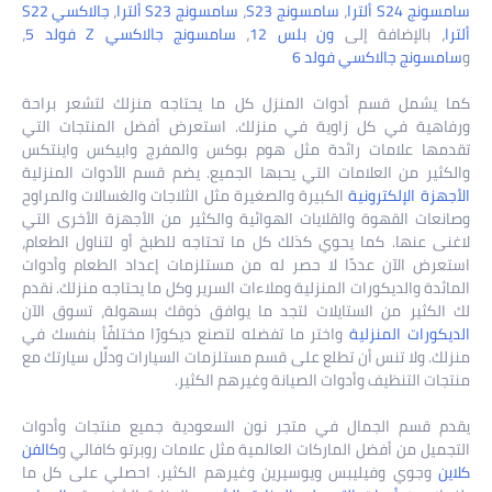
سامسونج S24 ألترا
،
سامسونج S23
،
سامسونج S23 ألترا
،
جالاكسي S22
ألترا
، بالإضافة إلى
ون بلس 12
،
سامسونج جالاكسي Z فولد 5
،
و
سامسونج جالاكسي فولد 6
كما يشمل قسم أدوات المنزل كل ما يحتاجه منزلك لتشعر براحة
ورفاهية في كل زاوية في منزلك. استعرض أفضل المنتجات التي
تقدمها علامات رائدة مثل هوم بوكس والمفرج وابيكس واينتكس
والكثير من العلامات التي يحبها الجميع. يضم قسم الأدوات المنزلية
الأجهزة الإلكترونية
الكبيرة والصغيرة مثل الثلاجات والغسالات والمراوح
وصانعات القهوة والقلايات الهوائية والكثير من الأجهزة الأخرى التي
لاغنى عنها. كما يحوي كذلك كل ما تحتاجه للطبخ أو لتناول الطعام،
استعرض الآن عددًا لا حصر له من مستلزمات إعداد الطعام وأدوات
المائدة والديكورات المنزلية وملاءات السرير وكل ما يحتاجه منزلك. نقدم
لك الكثير من الستايلات لتجد ما يوافق ذوقك بسهولة، تسوق الآن
الديكورات المنزلية
واختر ما تفضله لتصنع ديكورًا مختلفًأ بنفسك في
منزلك. ولا تنس أن تطلع على قسم مستلزمات السيارات ودلِّل سيارتك مع
منتجات التنظيف وأدوات الصيانة وغيرهم الكثير.
يقدم قسم الجمال في متجر نون السعودية جميع منتجات وأدوات
التجميل من أفضل الماركات العالمية مثل علامات روبرتو كافالي و
كالفن
كلاين
وجوي وفيليبس ويوسيرين وغيرهم الكثير. احصلي على كل ما