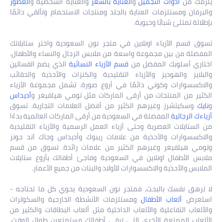
يلزمك من
أدوات التجميل
و
العناية بالشعر
والعناية الشخصية و
العطور
والبرفان ومستلزمات العناية بالجلد ومنتجات الاستحمام وتألقي دائمًا
بإطلالة تمتلئ شبابًا وحيوية.
تسوق قسم الأزياء اونلاين في متجر نون السعودية واختر ستايلاتك
المفضلة من بين مجموعة واسعة من ملابس الرجال والنساء والأطفال.
اختاري أسلوبك المفضل من
قسم الأزياء النسائية
الذي يضم الفساتين
والبلايز والهوديز والأزياء التقليدية والكنزات والأحذية والحقائب
والاكسسوارات وكوني دائمًا في أروع صورة. تشمل مجموعة الأزياء
الكثير من المنتجات من أرقى الماركات مثل تومي هيلفيغر و
أديداس
و
نايك
وسكيتشرز وغيرهم الكثير من أفضل العلامات التجارية. تسوق
أزياءك الرجالية
المفضلة في السعودية من أرقى الماركات العالمية بدءًا
من الستايلات العصرية وحتى أزياء العمل الرسمية والأزياء التقليدية
والاكسسوارات والأحذية من علامات ريبوك وأديداس وجاك آند جونز
وتومي هيلفيغر وغيرهم الكثير من علامات رائدة. تسوق من قسم
ملابس الأطفال اونلاين في السعودية وفاجئ أطفالك بأروع ستايلات
الملابس والأحذية والاكسسوارات للأولاد والبنات من جميع الأعمار.
لا ترهق نفسك بالبحث، فمتجر نون السعودية يحوي كل ما تحتاجه -
استعرض
ألعاب الأطفال
ومستلزمات الأنشطة الخارجية والسكوترات
والألعاب التفاعلية والألعاب الداخلية مثل ألعاب البطاقات والكثير من
الألعاب الممتعة الأخرى التي تبقي أطفالك مستمتعين طوال الوقت.