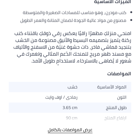
الميزات الأساسية
كنب مودرن:، وهو مناسب للمساحات الصغيرة والمتوسطة
مصنوع من مواد عالية الجودة لضمان المتانة والعمر الطويل
امنحي منزلكِ مظهرًا راقيًا يعكس رقي ذوقكِ باقتناء كنب
ركنة يتميز بتصميمه البسيط والأنيق مصنوعة من الخشب
بتنجيد قماشي فاخر، ذات حشوة غنيّة من الاسفنج والألياف
مع مسند ظهر مريح لتمنحك الدّعم المثالي وتغمرك في
شعور لا يُضاهى بالاسترخاء. لاستخدامٍ طويل الأمد.
المواصفات
المواد الأساسية
خشب
اللون
رمادى / اوف وايت
طول المنتج
3.65 cm
ارتفاع المنتج
90 cm
عرض المواصفات بالكامل