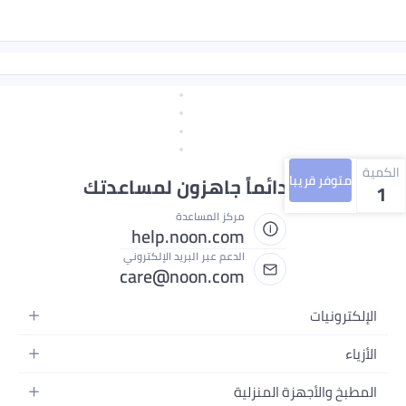
الكمية
متوفر قريبا
نحن دائماً جاهزون لمساعدتك
1
مركز المساعدة
help.noon.com
الدعم عبر البريد الإلكتروني
care@noon.com
الإلكترونيات
الهواتف المتحركة
الأزياء
أجهزة التابلت
أحذية رياضية رجالية
المطبخ والأجهزة المنزلية
أجهزة الكمبيوتر المحمولة