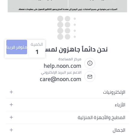
الكمية
متوفر قريبا
ئماً جاهزون لمساعدتك
1
مركز المساعدة
help.noon.com
الدعم عبر البريد الإلكتروني
care@noon.com
منزلية
حمولة