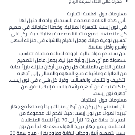
سرعة الرياح
ة التجارية
صممة للاستمتاع براحة لا مثيل لها.
زة المنزلية، وضعنا احتياجاتك في صميم
 منتجاتنا مصممة بعناية؛ حيث نركز على
 وجعل القيام بالأشياء في منزلك أسهل
.
الية الجودة لصناعة منتجات تتناسب
 وبأية ميزانية. يجعل عامل التصميم
جات كل ركن من أركان منزلك بارزاً. بداية
نات صنع القهوة والمقالي إلى أجهزة
 والغسالات، وفرنا كل شيء في نون إيست.
جهزة رائعة بالنسبة إليك، تحقق من
تجات
ن من أركان منزلك بارداً وممتعاً مع جهاز
نون إيست؛ حيث نقدم لك مجموعة من
المبردات بداية من 12 لتراً إلى 70 لتراً لتلبية المتطلبات
المختلفة. يتميز جهاز تبريد الهواء سعة 30 لتراً من نون
إيست بتصميم أنيق وجذاب للغاية ومزود بخزان مياه سعة 30