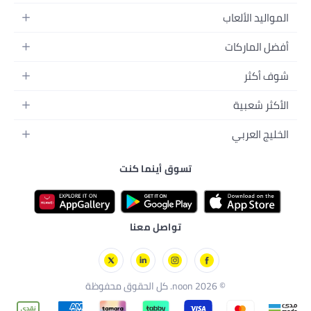
التدريب
اء
ت الغذائية
لهواء الطلق
 نون
تسوق أينما كنت
تواصل معنا