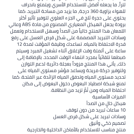
ل للاستخدام الأسري ويتمتع بانحراف
لهواء بزاوية 360 درجة، ما يزيد من مساحة التبريد. كما
 في الجزء العلوي لتوفير تأثير أكثر
برودة يجعل الهيكل المعياري المصنوع من مادة ABS وعالي
 خالياً من الصدأ وسهل الاستخدام وتعمل
لمصممة على شكل قرص العسل على رفع
قدرة الاحتفاظ بالمياه. تساعدك وظيفة المؤقت لمدة 12
ت الإغلاق أثناء تشغيل المبرد وسيتم
د انتهاء الوقت المحدد. بالإضافة إلى
ج مزوداً بعجلة دائرية لدعم التوازن
حة ويساعد مؤشر مستوى المياه على
 وتدفق المياه الزائدة عبر الفتحة. كما
 البعوض دخول البعوض إلى مكان
مَّ تزيد من النظافة.
أ
ى شكل قرص العسل
ام بالأماكن الداخلية والخارجية