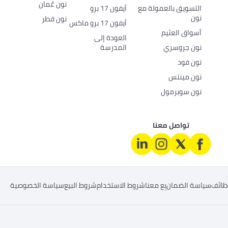
نون عُمان
التسويق بالعمولة مع
أيفون 17 برو
نون
نون قطر
أيفون 17 برو ماكس
أسواق العثيم
العودة إلى
نون جروسري
المدرسة
نون فود
نون مينتس
نون سوبرمول
تواصل معنا
ظائف
سياسة الضمان
بِع معنا
شروط الاستخدام
شروط البيع
سياسة الخصوصية