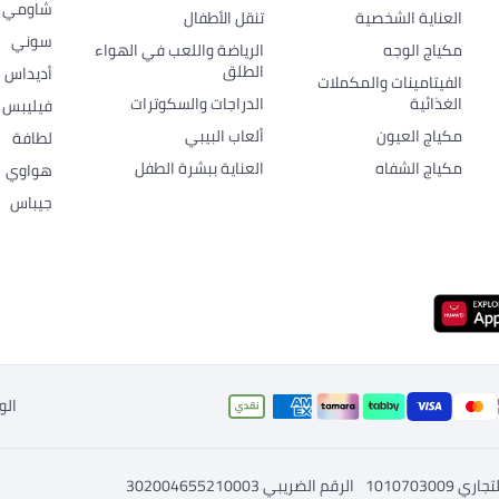
شاومي
العناية الشخصية
تنقل الأطفال
سوني
مكياج الوجه
الرياضة واللعب في الهواء
الطلق
أديداس
الفيتامينات والمكملات
الغذائية
الدراجات والسكوترات
فيليبس
مكياج العيون
ألعاب البيبي
لطافة
مكياج الشفاه
العناية ببشرة الطفل
هواوي
جيباس
الو
جل التجاري
302004655210003 الرقم الضريبي