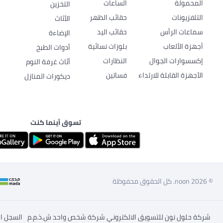
المحمولة
الساعات
التخزين
التلفزيونات
حقائب الظهر
الأثاث
سماعات الرأس
حقائب اليد
الإضاءة
أجهزة الألعاب
بلوزات نسائية
أدوات الطبخ
إكسسوارات الجوال
النظارات
أثاث غرفة النوم
الأجهزة القابلة للارتداء
فساتين
ديكورات المنازل
تسوق أينما كنت
© 2026 noon. كل الحقوق محفوظة
شركة حلول نون للتسويق الالكتروني شركة شخص واحد ش.ذ.م.م
1010703009 الس