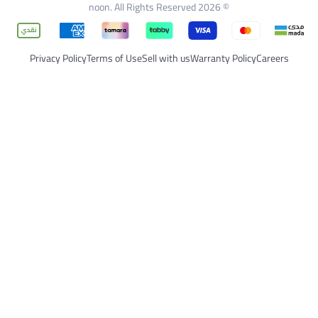
Privacy Policy
Terms of Use
Sell with us
Warr