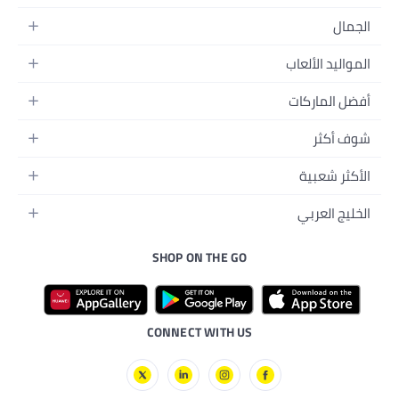
التدريب
اء
ت الغذائية
لهواء الطلق
 نون
SHOP ON THE GO
CONNECT WITH US