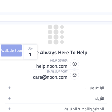
Qty
Available Soon
We're Always Here T
1
HELP CENTER
help.noon.com
EMAIL SUPPORT
care@noon.com
منزلية
حمولة