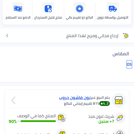
التوصيل بواسطة نوون
البائع ذو تقييم عالي
منتج قليل الاسترجاع
الدفع عند الاستلام
إرجاع مجاني ومريح لهذا المنتج
المقاس
OS
نون فاشون جروب
يتم البيع عبر
4.3
81%
تقييم إيجابي للبائع
المنتج كما في الوصف
شريك لنون منذ
90
%
7
+
سنين