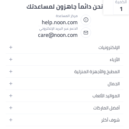
الكمية
نحن دائماً جاهزون لمساعدتك
1
مركز المساعدة
help.noon.com
الدعم عبر البريد الإلكتروني
care@noon.com
الإلكترونيات
الهواتف المتحركة
الأزياء
أجهزة التابلت
أحذية رياضية رجالية
المطبخ والأجهزة المنزلية
أجهزة الكمبيوتر المحمولة
أحذية رياضية نسائية
الأجهزة الكبيرة
التلفزيونات
الجمال
الساعات
الأجهزة الصغيرة
سماعات الرأس
العطور
حقائب الظهر
المواليد الألعاب
التخزين
أجهزة الألعاب
العناية بالبشرة
حقائب اليد
أثاث الأطفال
الأثاث
أفضل الماركات
إكسسوارات الجوال
العناية بالشعر
بلوزات نسائية
إكسسوارات التغذية والتدريب
الإضاءة
الأجهزة القابلة للارتداء
أبل
العناية الشخصية
النظارات
شوف أكثر
الحفاضات
أدوات الطبخ
سامسونج
مكياج الوجه
فساتين