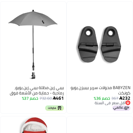
BABYZEN محولات سرير بيبيزن يويو
بيبي زين مظلة بيبي زين يويو،
كونكت
رمادية - حماية من الأشعة فوق
461
232
367
خصم 36%
732.60
خصم 37%
البنفسجية بدرجة 50+ - متوافقة


أقل سعر في السنة
مع مجموعة مواليد 0+، وسرير
أقل سعر في السنة
الأطفال، ومقعد السيارة، ومجموعة
الألوان 6+