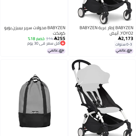
BABYZEN إطار عربة BABYZEN
BABYZEN محولات سرير بيبيزن يويو
YOYO2، أبيض
كونكت
255
2,173
314
خصم 18%


أقل سعر في 30 يوم
0-3 سنوات
أقل سعر في 30 يوم