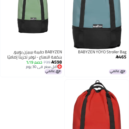
BABYZEN YOYO Stroller Bag
BABYZEN حقيبة بيبيزن يوييو،
465
بنكهة النعناع - توفر تخزينًا إضافيًا

598
739
خصم 19%
وقويًا لعربة يوييو - تشمل قاعدة

أقل سعر في 30 يوم
العجلة والخطافات
أقل سعر في 30 يوم