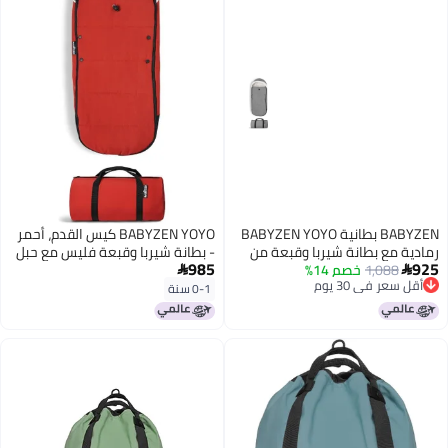
BABYZEN بطانية BABYZEN YOYO
BABYZEN YOYO كيس القدم، أحمر
رمادية مع بطانة شيربا وقبعة من
- بطانة شيربا وقبعة فليس مع حبل
985
925
1,088
خصم 14%
الفليس مع حبل لسحبها للحفاظ على
شد للحفاظ على دفء الطفل -


أقل سعر في 30 يوم
دفء الطفل تشمل حقيبة حمل قابلة
يتضمن حقيبة حمل - قابل للغسل
0-1 سنة
أقل سعر في 30 يوم
للغسل في الغسالة
في الغسالة