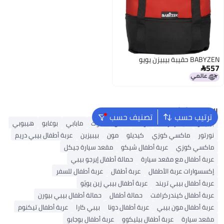
BABYZEN حقيبة بيبيزن يويو
557

البحث الشائع
ترتيب حسب
تصنيف حسب
بيليكو
كيندركرافت
بوكلا
ماس
هاوك
مابابي
بوغابو
هيبوبي
نورتور
ماكسي كوزي
كيديلو
مون
بيبيزين
عربة أطفال بيبي دريم
ماكسي كوزي
عربة أطفال شيكو
مقعد سيارة جيكل
عربة أطفال مع مقعد سيارة
حمالة أطفال إيرجو بيبي
إكسسوارات عربة الأطفال
عربة أطفال
عربة أطفال للسفر
عربة أطفال بيبي تريند
عربة أطفال بيبي زين يويّو
عربة أطفال كيندركرافت
حمالة أطفال
حمالة أطفال بيبي بيورن
عربة أطفال مون بيبي
عربة أطفال دونا
بيبي كارا
عربة أطفال تيكنوم
مقعد سيارة
عربة أطفال بيليكوو
عربة أطفال بوجابو