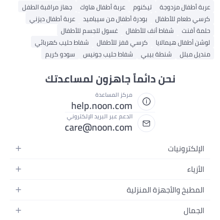
عربة أطفال مزدوجة
تيكنوم
عربة أطفال هاوك
جهاز مراقبة الطفل
كرسي طعام للأطفال
بودرة أطفال من سيباميد
عربة أطفال ديزني
حلمة أفنت
شفاط أنف للأطفال
غسول للجسم للأطفال
لوشن أطفال هيمالايا
كرسي قفز للأطفال
شفاط حليب كهربائي
منديل مبلل
شنطة بيبي
شفاط حليب جونيس
سودو كريم
نحن دائماً جاهزون لمساعدتك
مركز المساعدة
help.noon.com
الدعم عبر البريد الإلكتروني
care@noon.com
الإلكترونيات
الهواتف المتحركة
الأزياء
أجهزة التابلت
أحذية رياضية رجالية
المطبخ والأجهزة المنزلية
أجهزة الكمبيوتر المحمولة
أحذية رياضية نسائية
الأجهزة الكبيرة
التلفزيونات
الجمال
الساعات