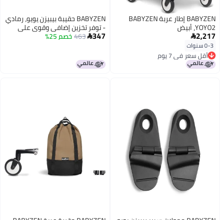
BABYZEN إطار عربة BABYZEN
BABYZEN حقيبة بيبيزن يويو، رمادي
YOYO2، أبيض
- توفر تخزين إضافي وقوي على
347
2,217
463
خصم 25%
عربة يويو2 - تشمل قاعدة العجلات


والخطافات
0-3 سنوات
أقل سعر في 7 يوم
أقل سعر في 7 يوم