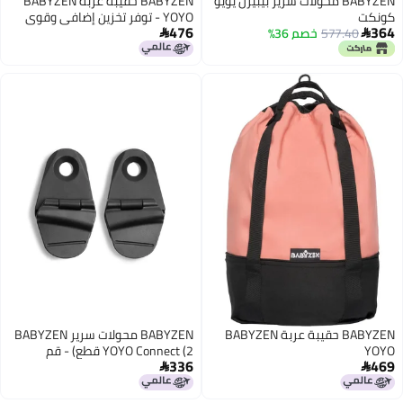
BABYZEN محولات سرير بيبيزن يويو
BABYZEN حقيبة عربة BABYZEN
كونكت
YOYO - توفر تخزين إضافي وقوي
476
364
577.40
خصم 36%
لعربات Babyzen Yoyo2 وعربات


الأطفال - تشمل قاعدة العجلات
والخطافات
BABYZEN حقيبة عربة BABYZEN
BABYZEN محولات سرير BABYZEN
YOYO
YOYO Connect (2 قطع) - قم
336
469
بتوصيل سرير YOYO الخاص بك بعربة


Babyzen YOYO2 - أسود، مقاس
واحد