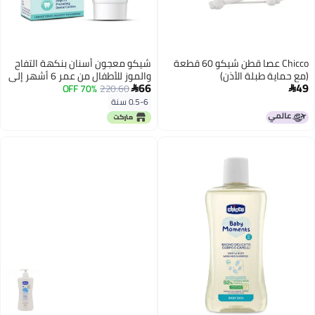
Chicco عصا قطن شيكو 60 قطعة
شيكو معجون أسنان بنكهة التفاح
(مع حماية طبلة الأذن)
والموز للأطفال من عمر 6 أشهر إلى
66
49
220.60
70% OFF
6 سنوات، خالٍ من الفلورايد والمواد


الحافظة، يحمي من التسوس (50
0.5-6 سنة
مل)