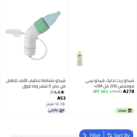
شيكو زيت تدليك شيكو بيبي
شيكو شفاطة تنظيف الأنف للطفل
مومنتس 200 مل 0M+
من عمر 0 شهر وما فوق
278
36% OFF
439.80
4.6
8

53

12-18 شهر
Popular Searches
Filter
Sort By