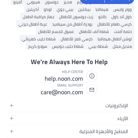
موستيلا
سيباميد
سودوكريم
هجيز
جونسون
هيبوبي
أفينو
ووتر وايبس
هيمالايا
بيبانثين
بيبي جوي
لوكو
أكريتين
كول آند كول
كانتو
زيت جونسون للأطفال
جهاز مراقبة الطفل
كرسي طعام للأطفال
بودرة أطفال من سيباميد
عربة أطفال ديزني
حلمة أفنت
شفاط أنف للأطفال
غسول للجسم للأطفال
لوشن أطفال هيمالايا
كرسي قفز للأطفال
شفاط حليب كهربائي
منديل مبلل
شنطة بيبي
شفاط حليب جونيس
سودو كريم
We're Always Here To Help
HELP CENTER
help.noon.com
EMAIL SUPPORT
care@noon.com
الإلكترونيات
الهواتف المتحركة
الأزياء
أجهزة التابلت
أحذية رياضية رجالية
المطبخ والأجهزة المنزلية
أجهزة الكمبيوتر المحمولة