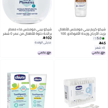
شيكو كريم بيبي مومنتس للأطفال
شيكو بيبي مومنتس ماء معطر
بزيت الأرجان وزبدة الأفوكادو، 100
برائحة حلوة للأطفال من عمر 0 ​​شهر
102
جرام | مكونات طبيعية لبشرة رطبة |
فما فوق، 100 مل
5.0

1
تم اختباره من قبل أطباء الجلدية |
45
حديثي الولادة

خالٍ من الفينوكسي إيثانول
0+ شهر
والبارابين وكبريتات اللوريل