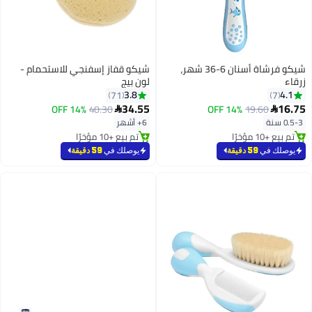
شيكو فرشاة أسنان 6-36 شهر،
شيكو قفاز إسفنجي للاستحمام -
زرقاء
لون بيج
3.8
4.1
71
7
34.55
16.75
14% OFF
40.30
14% OFF
19.60


0.5-3 سنة
6+ أشهر
تم بيع +10 مؤخرًا
تم بيع +10 مؤخرًا
تم بيع +10 مؤخرًا
تم بيع +10 مؤخرًا
يوصلك في
59 دقيقة
يوصلك في
59 دقيقة