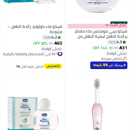
Best Seller
عرض الميجا 📣
شيكو ماء كولونيا، رائحة الطفل –
شيكو بيبي مومنتس ماء معطر
متنوعة
برائحة الطفل لبشرة الطفل من
4.2
308
الولادة فما فوق، 100 مل
4.5
305
65
30% OFF
94

#1 في عطور وكولونيا
31
14% OFF
36.16

حديثي الولادة
أقل سعر في 7 يوم
#21 في الاستحمام والعناية بالبشرة
حديثي الولادة
بتخلّص بسرعة
توصيل مجاني
تم بيع +580 مؤخرًا
#21 في الاستحمام والعناية بالبشرة
#1 في عطور وكولونيا
يوصلك في
59 دقيقة
احصل عليه خلال
15
اغسطس