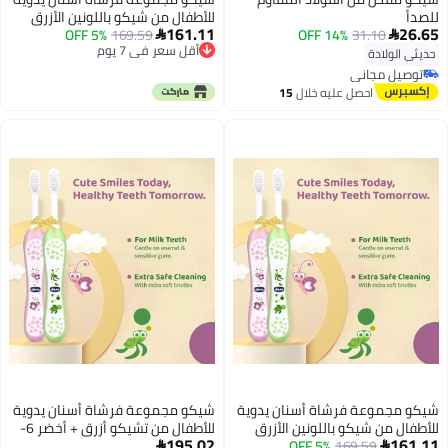
للصدأ
للأطفال من شيكو باللونين الأزرق
161.11
26.65
31.10
14% OFF
والأخضر (6-36 شهرًا)
169.59
5% OFF


أقل سعر في 7 يوم
حديثي الولادة
أقل سعر في 7 يوم
توصيل مجاني
توصيل مجاني
احصل عليه خلال
15
اغسطس
شيكو مجموعة فرشاة أسنان يدوية
شيكو مجموعة فرشاة أسنان يدوية
للأطفال من شيكو باللونين الأزرق
للأطفال من تشيكو أزرق + أخضر 6-
195.02
161.11
والأخضر (6-36 شهرًا)
169.59
5% OFF
36 شهرًا

