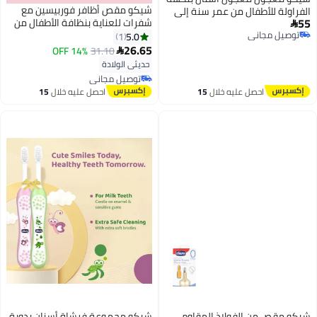
شيكو مقص أظافر فوربيسين مع
الفراولة للأطفال من عمر سنة إلى
55
شفرات للعناية بنظافة الأطفال من
خمس سنوات 50 جرامأسنان بنكهة

توصيل مجاني
الستانلس ستيل مع غطاء لسلامة
5.0
الفراولة للأطفال من عمر سنة إلى 5
1
توصيل مجاني
الأطفال
26.65
سنوات
14% OFF
31.10

حديثي الولادة
توصيل مجاني
توصيل مجاني
احصل عليه خلال
15
احصل عليه خلال
15
اغسطس
اغسطس
شيكو مقص من الفولاذ المقاوم
شيكو مجموعة فرشاة أسنان يدوية