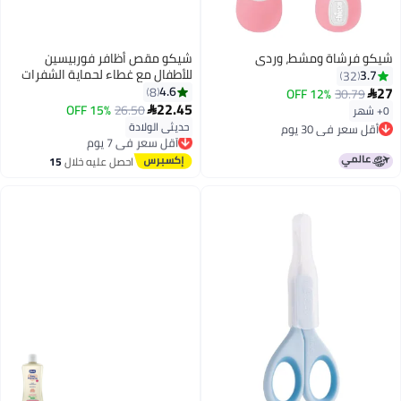
شيكو فرشاة ومشط، وردي
شيكو مقص أظافر فوربيسين
للأطفال مع غطاء لحماية الشفرات
3.7
32
بلون أزرق
27
4.6
8
12% OFF
30.79

22.45
15% OFF
26.50
0+ شهر

حديثي الولادة
أقل سعر في 30 يوم
أقل سعر في 7 يوم
أقل سعر في 30 يوم
توصيل مجاني
أقل سعر في 7 يوم
احصل عليه خلال
15
اغسطس