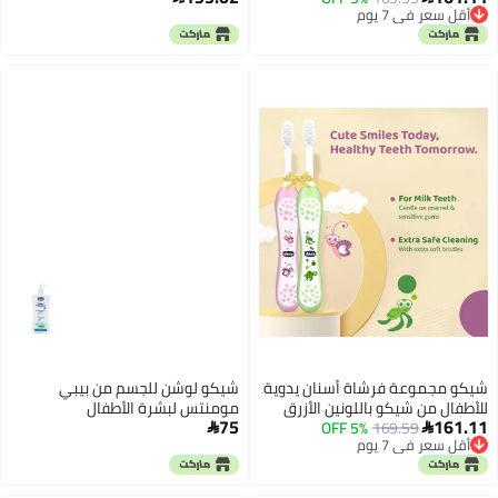
أقل سعر في 7 يوم
أقل سعر في 7 يوم
شيكو مجموعة فرشاة أسنان يدوية
شيكو لوشن للجسم من بيبي
للأطفال من شيكو باللونين الأزرق
مومنتس لبشرة الأطفال
75
161.11
والأخضر (6-36 شهرًا)
169.59
5% OFF


أقل سعر في 7 يوم
أقل سعر في 7 يوم