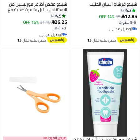
شيكو فرشاة أسنان الحليب
شيكو مقص أظافر فوربيسين من
الاستانلس ستيل بشفرة صحية مع
4.3
3
غطاء للسلامة للأطفال
12.85
4.5
4
14% OFF
15

26.25
15% OFF
31.10
3-6 سنوات

0+ شهر
توصيل مجاني
توصيل مجاني
توصيل مجاني
توصيل مجاني
احصل عليه خلال
15
احصل عليه خلال
15
اغسطس
اغسطس
عرض الميجا 📣
شيكو معجون معجون أسنان بنكهة