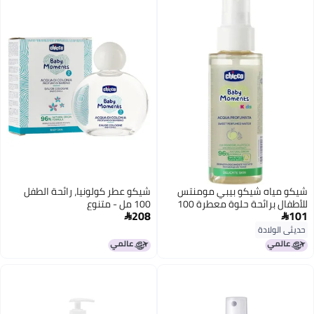
شيكو مياه شيكو بيبي مومنتس
شيكو عطر كولونيا، رائحة الطفل
للأطفال برائحة حلوة معطرة 100
100 مل - متنوع
208
101
مل


حديثي الولادة