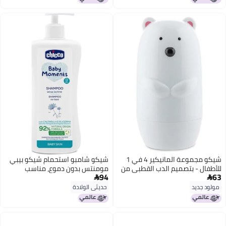
شيكو مجموعة المانيكير 4 في 1
شيكو شامبو استحمام شيكو بيبي
للأطفال - بتصميم الدب القطبي من
مومنتس بدون دموع، مناسب
94
63
سن يوم فما فوق
للأطفال من عمر 0 ​​أشهر فما فوق،


500 مل
مولود جديد
حديثي الولادة