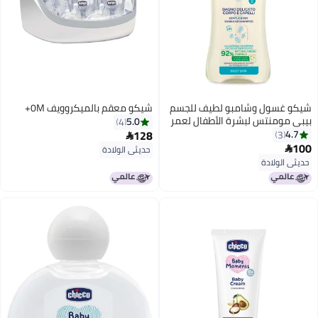
بفضل التركيبة المركزة.
شيكو غسول وشامبو لطيف للجسم
شيكو معقم بالميكروويف 0M+
بيبي مومنتس لبشرة الأطفال لعمر
5.0
4
منذ الولادة فما فوق سعة 500 مل
128
4.7
3

100

حديثي الولادة
حديثي الولادة