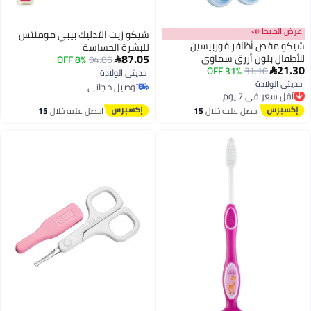
عرض الميجا 📣
شيكو زيت التدليك بيبي مومنتس
شيكو مقص أظافر فوربيسين
للبشرة الحساسة
87.05
للأطفال بلون أزرق سماوي
8% OFF
94.86

21.30
31% OFF
31.10

حديثي الولادة
حديثي الولادة
أقل سعر في 7 يوم
توصيل مجاني
توصيل مجاني
توصيل مجاني
أقل سعر في 7 يوم
احصل عليه خلال
15
احصل عليه خلال
15
اغسطس
اغسطس