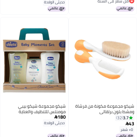
أقل سعر في السنة
حديثي الولادة
أقل سعر في السنة
شيكو مجموعة مكونة من فرشاة
شيكو مجموعة شيكو بيبي
ومشط بلون برتقالي
مومنتس للتنظيف والعناية
180
3.7

32
43
حديثي الولادة

0+ شهر