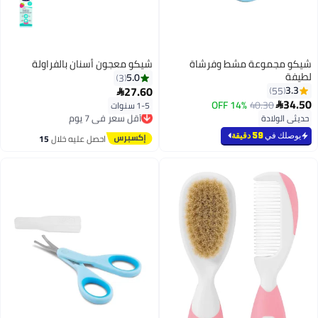
شيكو مجموعة مشط وفرشاة
شيكو معجون أسنان بالفراولة
لطيفة
5.0
3
27.60
3.3
55

34.50
14% OFF
40.30

1-5 سنوات
أقل سعر في 7 يوم
حديثي الولادة
توصيل مجاني
أقل سعر في 7 يوم
يوصلك في
59 دقيقة
احصل عليه خلال
15
اغسطس