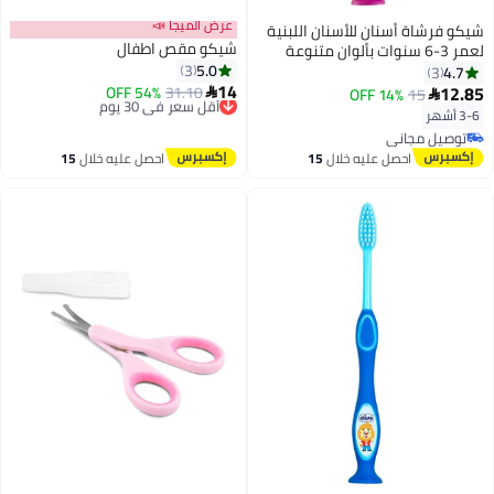
عرض الميجا 📣
شيكو فرشاة أسنان للأسنان اللبنية
شيكو مقص اطفال
لعمر 3-6 سنوات بألوان متنوعة
5.0
وردية/بنفسجية
3
4.7
3
14
12.85
31.10
أقل سعر في 30 يوم
54% OFF

14% OFF
15

توصيل مجاني
3-6 أشهر
أقل سعر في 30 يوم
توصيل مجاني
توصيل مجاني
احصل عليه خلال
15
احصل عليه خلال
15
اغسطس
اغسطس