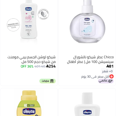
Chicco عطر شيكو ناتشورال
شيكو لوشن الجسم بيبي مومنت
سينسيشن 100 مل | عطر أطفال
من شيكو حجم 500 مل.
254
81
خفيف
401.40
36% OFF


0+ شهر
أقل سعر في 30 يوم
أقل سعر في 30 يوم