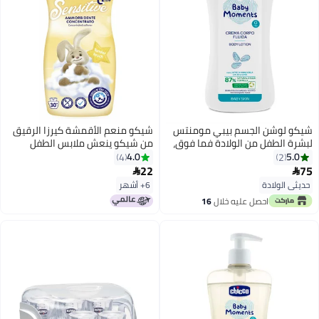
شيكو لوشن الجسم بيبي مومنتس
شيكو منعم الأقمشة كيرزا الرقيق
لبشرة الطفل من الولادة فما فوق،
من شيكو ينعش ملابس الطفل
200 مل
ويجعلها ناعمة دون تهيج البشرة
4.0
5.0
4
2
الحساسة. حيث يجعل الأقمشة أكثر
22
75


نعومة وانتعاشاً وتفوح منها رائحة
حديثي الولادة
6+ أشهر
عطرة، دون إتلاف الألياف أو التأثير
احصل عليه خلال
16
في الألوان. فهو يمنح دفعة لطيفة
اغسطس
من الانتعاش مثالية لملابس طفلك
وجميع أفراد العائلة. ويتميز بتركيبة
لا تسبب الحساسية وتم اختباره من
قبل أطباء الجلدية، وهو مثالي
لتجنب تهيج البشرة الحساسة. عبوة
منعم الأقمشة كيرزا الرقيق من
شيكو بسعة 750 مل توفر لك ما
يصل إلى 30 غسلة قياسية وذلك