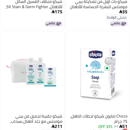
شيكو باث أويل من تشكيلة بيبي
شيكو منظف الغسيل السائل
مومنتس للبشرة الحساسة للأطفال
للأطفال، 5X Stain & Germ Fighter،
175
35
من عمر الولادة فما فوق سعة 200
يقتل 99% من الجراثيم، تم اختباره من


مل
قبل أطباء الجلدية للتنظيف الفعال
حديثي الولادة
واللطيف، زهور رقيقة (1 لتر)، 1
قطعة
Chicco صابون شيكو لحظات الطفل،
شيكو حقيبة تجميل من بيبي
75 جرام
مومنتس مع جلد أطفال بسحاب،
211
51
77
33% OFF
وردي

