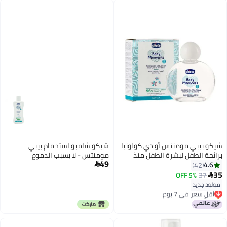
شيكو بيبي مومنتس أو دي كولونيا
شيكو شامبو استحمام بيبي
برائحة الطفل لبشرة الطفل منذ
مومنتس - لا يسبب الدموع
49
الولادة فما فوق، 100 مل
4.6

42
35
5% OFF
37

مولود جديد
أقل سعر في 7 يوم
بتخلّص بسرعة
أقل سعر في 7 يوم