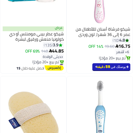
عرض
شيكو فرشاة أسنان لللأطفال من
شيكو عطر بيبي مومنتس أو دي
عمر 6 إلى 36 شهرا، لون وردي
كولونيا منعش ورقيق لبشرة
4.8
10
الأطفال من عمر 0 شهر فما فوق
3.9
135
16.75
14% OFF
19.60

سعة 100 مل
44.85
69% OFF
148

6+ أشهر
حديثي الولادة
تم بيع +20 مؤخرًا
تم بيع +20 مؤخرًا
#14 في عطور وكولونيا
توصيل مجاني
يوصلك في
59 دقيقة
احصل عليه خلال
15
تم بيع +20 مؤخرًا
اغسطس
#14 في عطور وكولونيا