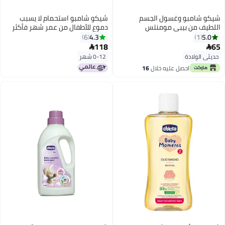
شيكو شامبو وغسول الجسم
شيكو شامبو استحمام لا يسبب
اللطيف من بيبي مومنتس
دموع للأطفال من عمر شهر فأكثر
بحجم 500 مل
4.3
5.0
6
1
118
65


حديثي الولادة
0-12 شهر
احصل عليه خلال
16
اغسطس