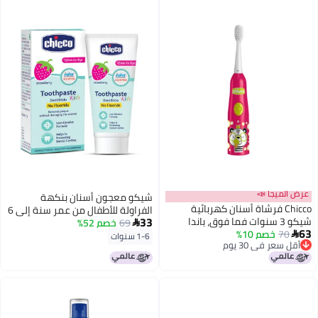
عرض الميجا 📣
شيكو معجون أسنان بنكهة
Chicco فرشاة أسنان كهربائية
الفراولة للأطفال من عمر سنة إلى 6
33
شيكو 3 سنوات فما فوق، باندا
69
خصم 52%
سنوات، خالي من الفلورايد والمواد

63
70
خصم 10%

الحافظة، يحمي من التسوس (50
1-6 سنوات
أقل سعر في 30 يوم
جرام)
أقل سعر في 30 يوم