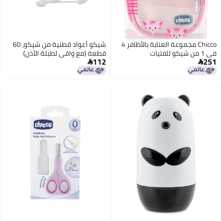
Chicco مجموعة العناية بالأظافر 4
شيكو أعواد قطنية من شيكو، 60
في 1 من شيكو للفتيات
قطعة (مع واقي لطبلة الأذن)
112
251

