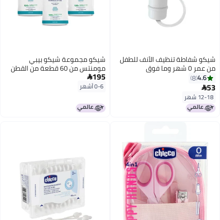
شيكو شفاطة تنظيف الأنف للطفل
شيكو مجموعة شيكو بيبي
من عمر 0 شهر وما فوق
مومنتس من 60 قطعة من القطن
195
المربع (أبيض) - عبوة من 3 قطع
4.6

8
53
0-6 أشهر

12-18 شهر