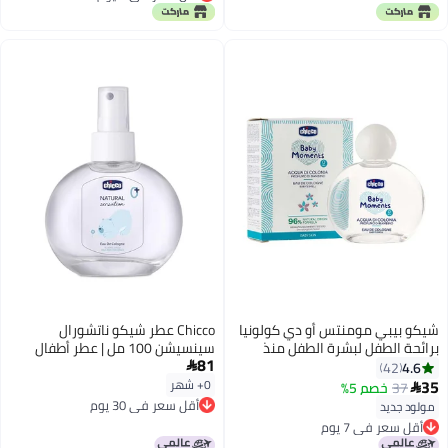
أقل سعر في 7 يوم
شيكو بيبي مومنتس أو دي كولونيا
Chicco عطر شيكو ناتشورال
برائحة الطفل لبشرة الطفل منذ
سينسيشن 100 مل | عطر أطفال
81
الولادة فما فوق، 100 مل
خفيف
4.6

42
35
0+ شهر
37
خصم 5%

أقل سعر في 30 يوم
مولود جديد
أقل سعر في 30 يوم
أقل سعر في 7 يوم
أقل سعر في 7 يوم