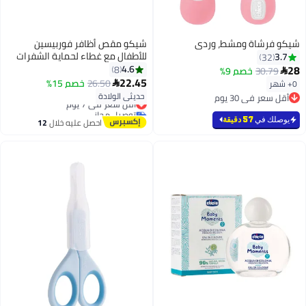
شيكو فرشاة ومشط، وردي
شيكو مقص أظافر فوربيسين
للأطفال مع غطاء لحماية الشفرات
3.7
32
بلون أزرق
28
4.6
8
30.79
خصم 9%

22.45
26.50
خصم 15%
0+ شهر

حديثي الولادة
أقل سعر في 30 يوم
أقل سعر في 7 يوم
أقل سعر في 30 يوم
توصيل مجاني
أقل سعر في 7 يوم
يوصلك في
57 دقيقة
احصل عليه خلال
12
اغسطس