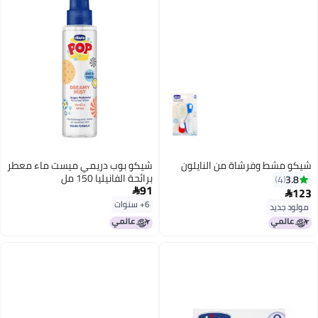
شيكو مشط وفرشاة من النايلون
شيكو بوب دريمي ميست ماء معطر
برائحة الفانيليا 150 مل
3.8
4
91
123


6+ سنوات
مولود جديد