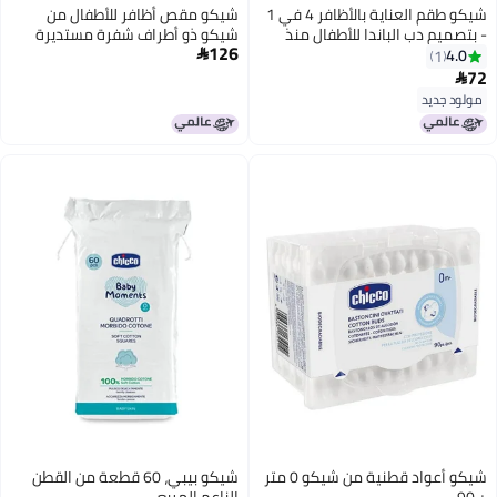
شيكو طقم العناية بالأظافر 4 في 1
شيكو مقص أظافر للأطفال من
- بتصميم دب الباندا للأطفال منذ
شيكو ذو أطراف شفرة مستديرة
126
الولادة وما فوق
لضمان السلامة، ومقبض سهل
4.0

1
الإمساك، أداة للعناية بالأطفال
72

حديثي الولادة من عمر 0 ​​شهر فما
مولود جديد
فوق (وردي)
شيكو أعواد قطنية من شيكو 0 متر
شيكو بيبي، 60 قطعة من القطن
+ 90
الناعم المربع