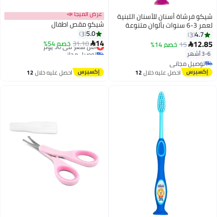
عرض الميجا 📣
شيكو فرشاة أسنان للأسنان اللبنية
شيكو مقص اطفال
لعمر 3-6 سنوات بألوان متنوعة
5.0
وردية/بنفسجية
3
4.7
3
14
12.85
31.10
أقل سعر في 30 يوم
خصم 54%
15
خصم 14%


توصيل مجاني
3-6 أشهر
أقل سعر في 30 يوم
توصيل مجاني
توصيل مجاني
احصل عليه خلال
12
احصل عليه خلال
12
اغسطس
اغسطس