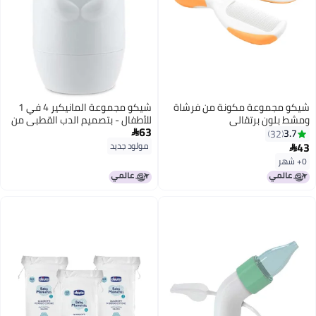
شيكو مجموعة مكونة من فرشاة
شيكو مجموعة المانيكير 4 في 1
ومشط بلون برتقالي
للأطفال - بتصميم الدب القطبي من
63
سن يوم فما فوق
3.7

32
43
مولود جديد

0+ شهر