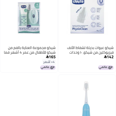
شيكو عبوات بديلة لشفاط الأنف
شيكو مجموعة العناية بالفم من
فيزيوكلين من شيكو، ١٠ وحدات
شيكو للأطفال من عمر 4 أشهر فما
165
142
فوق


4+ أشهر