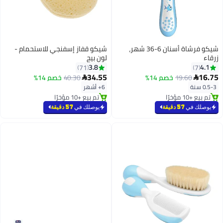
شيكو فرشاة أسنان 6-36 شهر،
شيكو قفاز إسفنجي للاستحمام -
زرقاء
لون بيج
3.8
4.1
71
7
34.55
16.75
19.60
خصم 14%
40.30
خصم 14%


0.5-3 سنة
6+ أشهر
تم بيع +10 مؤخرًا
تم بيع +10 مؤخرًا
تم بيع +10 مؤخرًا
تم بيع +10 مؤخرًا
يوصلك في
57 دقيقة
يوصلك في
57 دقيقة