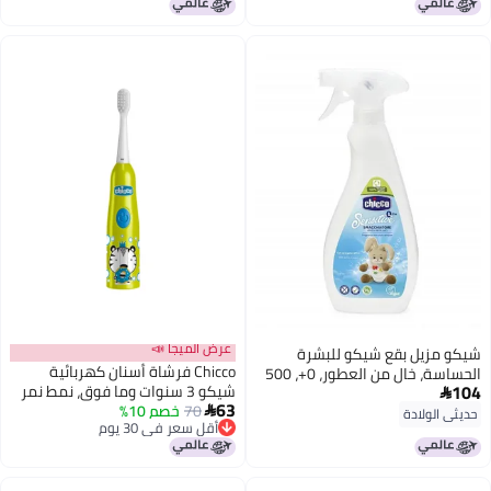
عرض الميجا 📣
شيكو مزيل بقع شيكو للبشرة
Chicco فرشاة أسنان كهربائية
الحساسة، خالٍ من العطور، 0+، 500
104
شيكو 3 سنوات وما فوق، نمط نمر
مل

63
70
خصم 10%

حديثي الولادة
أقل سعر في 30 يوم
أقل سعر في 30 يوم