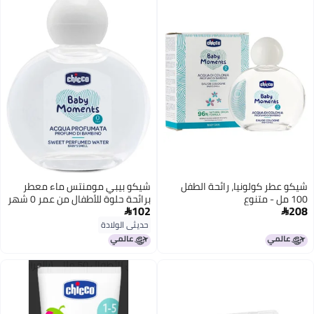
شيكو عطر كولونيا، رائحة الطفل
شيكو بيبي مومنتس ماء معطر
100 مل - متنوع
برائحة حلوة للأطفال من عمر 0 ​​شهر
102
208
فما فوق، 100 مل


حديثي الولادة