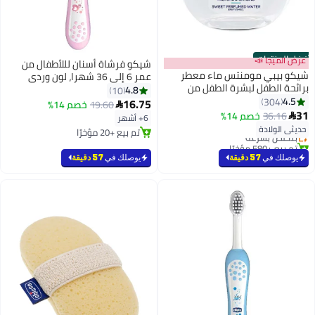
أفضل المنتجات
عرض الميجا 📣
شيكو فرشاة أسنان لللأطفال من
شيكو بيبي مومنتس ماء معطر
عمر 6 إلى 36 شهرا، لون وردي
برائحة الطفل لبشرة الطفل من
4.8
10
الولادة فما فوق، 100 مل
4.5
304
16.75
19.60
خصم 14%

#1 في عطور وكولونيا
31
36.16
خصم 14%

6+ أشهر
أقل سعر في 7 يوم
حديثي الولادة
بتخلّص بسرعة
تم بيع +20 مؤخرًا
تم بيع +580 مؤخرًا
تم بيع +20 مؤخرًا
#1 في عطور وكولونيا
يوصلك في
57 دقيقة
يوصلك في
57 دقيقة