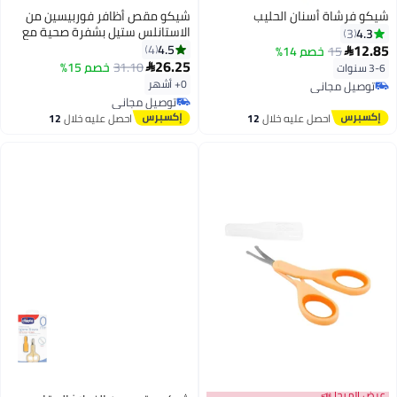
شيكو فرشاة أسنان الحليب
شيكو مقص أظافر فوربيسين من
الاستانلس ستيل بشفرة صحية مع
4.3
3
غطاء للسلامة للأطفال
12.85
4.5
4
15
خصم 14%

26.25
31.10
خصم 15%
3-6 سنوات

0+ أشهر
توصيل مجاني
توصيل مجاني
توصيل مجاني
توصيل مجاني
احصل عليه خلال
12
احصل عليه خلال
12
اغسطس
اغسطس
عرض الميجا 📣