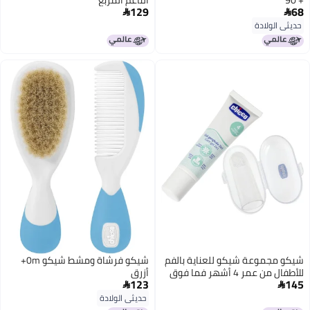
129
68


حديثي الولادة
شيكو مجموعة شيكو للعناية بالفم
شيكو فرشاة ومشط شيكو 0m+
للأطفال من عمر 4 أشهر فما فوق
أزرق
123
145


حديثي الولادة