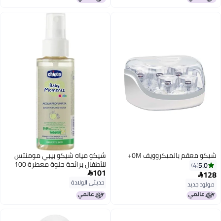
شيكو معقم بالميكروويف 0M+
شيكو مياه شيكو بيبي مومنتس
للأطفال برائحة حلوة معطرة 100
5.0
4
101
مل
128


حديثي الولادة
مولود جديد