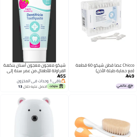
Chicco عصا قطن شيكو 60 قطعة
شيكو معجون معجون أسنان بنكهة
(مع حماية طبلة الأذن)
الفراولة للأطفال من عمر سنة إلى
55
49
خمس سنوات 50 جرامأسنان بنكهة


باقي 1 وحدات في المخزون
الفراولة للأطفال من عمر سنة إلى 5
باقي 1 وحدات في المخزون
احصل عليه خلال
13
سنوات
اغسطس