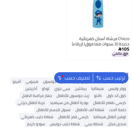
Chicco فرشاة أسنان كهربائية
جديدة (3 سنوات فما فوق) (زرقاء)
105

البحث الشائع
ترتيب حسب
تصنيف حسب
موستيلا
سيباميد
سودوكريم
هجيز
جونسون
هيبوبي
أفينو
ووتر وايبس
هيمالايا
بيبانثين
بيبي جوي
لوكو
أكريتين
كول آند كول
كانتو
زيت جونسون للأطفال
جهاز مراقبة الطفل
كرسي طعام للأطفال
بودرة أطفال من سيباميد
عربة أطفال ديزني
حلمة أفنت
شفاط أنف للأطفال
غسول للجسم للأطفال
لوشن أطفال هيمالايا
كرسي قفز للأطفال
شفاط حليب كهربائي
منديل مبلل
شنطة بيبي
شفاط حليب جونيس
سودو كريم