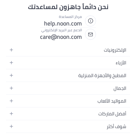
نحن دائماً جاهزون لمساعدتك
مركز المساعدة
help.noon.com
الدعم عبر البريد الإلكتروني
care@noon.com
الإلكترونيات
الهواتف المتحركة
الأزياء
أجهزة التابلت
أحذية رياضية رجالية
المطبخ والأجهزة المنزلية
أجهزة الكمبيوتر المحمولة
أحذية رياضية نسائية
الأجهزة الكبيرة
التلفزيونات
الجمال
الساعات
الأجهزة الصغيرة
سماعات الرأس
العطور
حقائب الظهر
المواليد الألعاب
التخزين
أجهزة الألعاب
العناية بالبشرة
حقائب اليد
أثاث الأطفال
الأثاث
أفضل الماركات
إكسسوارات الجوال
العناية بالشعر
بلوزات نسائية
إكسسوارات التغذية والتدريب
الإضاءة
الأجهزة القابلة للارتداء
أبل
العناية الشخصية
النظارات
شوف أكثر
الحفاضات
أدوات الطبخ
سامسونج
مكياج الوجه
فساتين