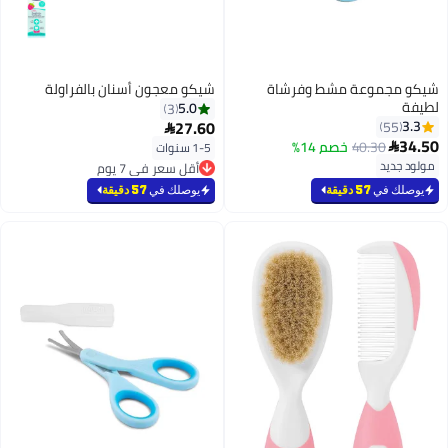
شيكو مجموعة مشط وفرشاة
شيكو معجون أسنان بالفراولة
لطيفة
5.0
3
27.60
3.3
55

34.50
40.30
خصم 14%

1-5 سنوات
مولود جديد
أقل سعر في 7 يوم
أقل سعر في 7 يوم
يوصلك في
57 دقيقة
يوصلك في
57 دقيقة