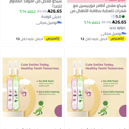
شيكو مقص من الفولاذ المقاوم
شيكو مقص أظافر فوربيسين مع
للصدأ
26.65
شفرات للعناية بنظافة الأطفال من
31.10
خصم 14%

الستانلس ستيل مع غطاء لسلامة
5.0
1
حديثي الولادة
الأطفال
26.65
31.10
خصم 14%

توصيل مجاني
توصيل مجاني
مولود جديد
توصيل مجاني
توصيل مجاني
احصل عليه خلال
12
احصل عليه خلال
12
اغسطس
اغسطس