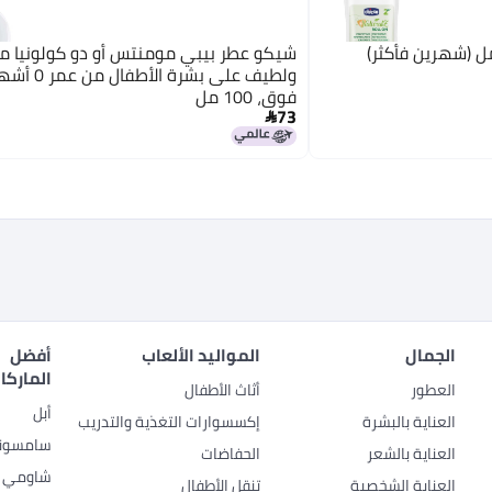
شيكو عطر بيبي مومنتس أو دو كولونيا 
ولطيف على بشرة الأطف
فوق، 100 مل
73

الجمال
المواليد الألعاب
أفضل
الماركا
العطور
أثاث الأطفال
أبل
العناية بالبشرة
إكسسوارات التغذية والتدريب
سامسون
العناية بالشعر
الحفاضات
شاومي
العناية الشخصية
تنقل الأطفال