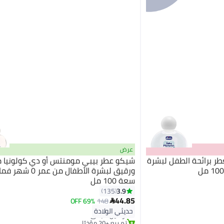
عرض
 برائحة الطفل لبشرة
شيكو عطر بيبي مومنتس أو دي كولونيا
ورقيق لبشرة الأطفال من عم
سعة 100 مل
3.9
135
44.85
69% OFF
148

#13 في عطور وكولونيا
حديثي الولادة
توصيل مجاني
تم بيع +20 مؤخرًا