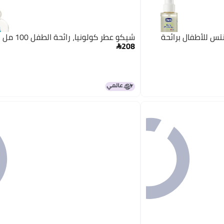
س للأطفال برائحة
شيكو عطر كولونيا، رائحة الطفل 100 مل - متنوع
208
