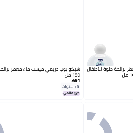
 برائحة حلوة للأطفال
شيكو بوب دريمي ميست ماء معطر برائحة ا
150 مل
91

6+ سنوات