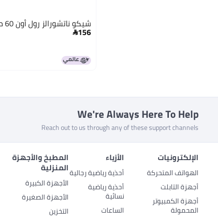
شيكو ناتشورالز رول أون 60 مل (شهرين فأكثر)
156

We're Always Here To Help
Reach out to us through any of these support channels
الإلكترونيات
الأزياء
المطبخ والأجهزة
المنزلية
الهواتف المتحركة
أحذية رياضية رجالية
الأجهزة الكبيرة
أجهزة التابلت
أحذية رياضية
نسائية
الأجهزة الصغيرة
أجهزة الكمبيوتر
المحمولة
الساعات
التخزين