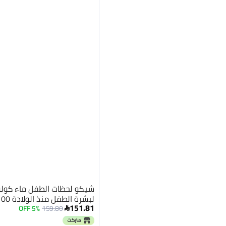
شيكو لحظات الطفل ماء كول
لبشرة الطفل منذ الولادة 100 مل
151.81
5% OFF
159.80
