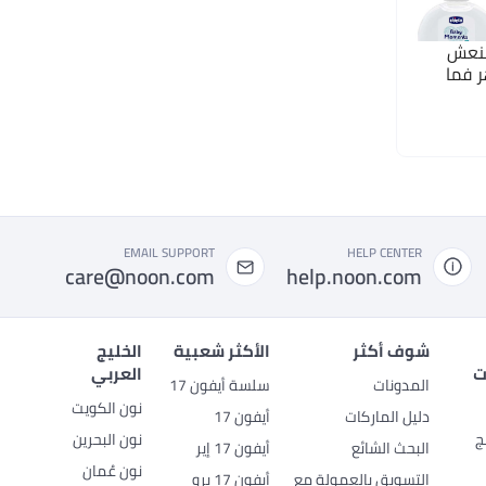
منعش
ال من عمر 0 ​​أشهر فما
EMAIL SUPPORT
HELP CENTER
care@noon.com
help.noon.com
شوف أكثر
الأكثر شعبية
الخليج
ت
العربي
المدونات
سلسة أيفون 17
نون الكويت
دليل الماركات
أيفون 17
ج
نون البحرين
البحث الشائع
أيفون 17 إير
نون عُمان
التسويق بالعمولة مع
أيفون 17 برو