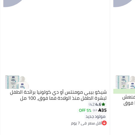
شيكو بيبي مومنتس أو دي كولونيا برائحة الطفل
 منعش
لبشرة الطفل منذ الولادة فما فوق، 100 مل
ر 0 شهر فما فوق
4.6
42
35
5% OFF
37

مولود جديد
أقل سعر في 7 يوم
أقل سعر في 7 يوم