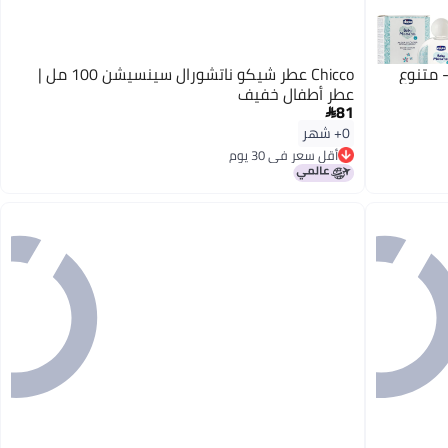
Chicco عطر شيكو ناتشورال سينسيشن 100 مل |
عطر أطفال خفيف
81

0+ شهر
أقل سعر في 30 يوم
أقل سعر في 30 يوم