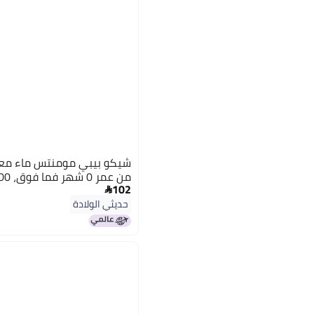
شيكو بيبي مومنتس ماء معطر
من عمر 0 ​​شهر فما فوق، 100 مل
102

حديثي الولادة