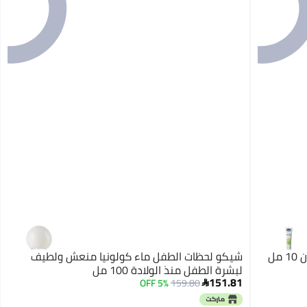
مل
شيكو لحظات الطفل ماء كولونيا منعش ولطيف
لبشرة الطفل منذ الولادة 100 مل
151.81
5% OFF
159.80
