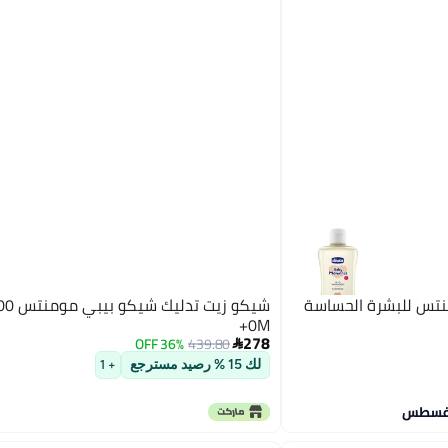
نتس للبشرة الحساسة
0M+
278
36% OFF
439.80

لك 15 % رصيد مسترجع
+ 1