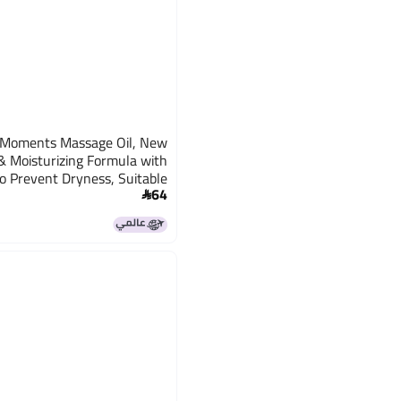
 Moments Massage Oil, New
 Moisturizing Formula with
to Prevent Dryness, Suitable
64
r & Scalp, No Phenoxyethanol

& Parabens, Almond (300ml)