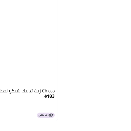
Chicco زيت تدليك شيكو لحظات الطفل 200 مل 0M+
183
