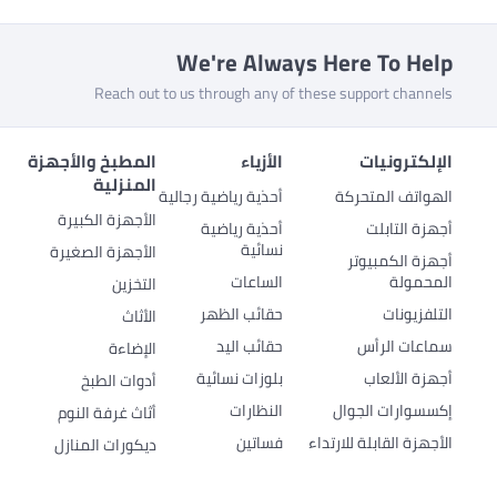
We're Always Here To Help
Reach out to us through any of these support channels
الإلكترونيات
الأزياء
المطبخ والأجهزة
المنزلية
الهواتف المتحركة
أحذية رياضية رجالية
الأجهزة الكبيرة
أجهزة التابلت
أحذية رياضية
نسائية
الأجهزة الصغيرة
أجهزة الكمبيوتر
المحمولة
الساعات
التخزين
التلفزيونات
حقائب الظهر
الأثاث
سماعات الرأس
حقائب اليد
الإضاءة
أجهزة الألعاب
بلوزات نسائية
أدوات الطبخ
إكسسوارات الجوال
النظارات
أثاث غرفة النوم
الأجهزة القابلة للارتداء
فساتين
ديكورات المنازل