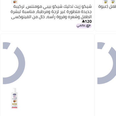
ل لحركة الطفل (عبوة
شيكو زيت تدليك شيكو بيبي مومنتس، تركيبة
جديدة متطورة غير لزجة ومرطبة، مناسبة لبشرة
الطفل وشعره وفروة رأسه، خالٍ من الفينوكسي
120
إيثانول والبارابين (200 مل)
