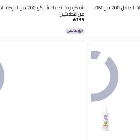
شيكو زيت تدليك شيكو 200 م
من قطعتين)
135
