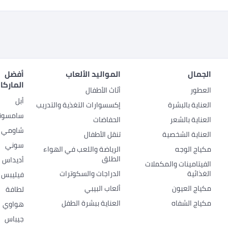
الجمال
المواليد الألعاب
أفضل
الماركا
العطور
أثاث الأطفال
أبل
العناية بالبشرة
إكسسوارات التغذية والتدريب
سامسون
العناية بالشعر
الحفاضات
شاومي
العناية الشخصية
تنقل الأطفال
سوني
مكياج الوجه
الرياضة واللعب في الهواء
الطلق
أديداس
الفيتامينات والمكملات
الغذائية
الدراجات والسكوترات
فيليبس
مكياج العيون
ألعاب البيبي
لطافة
مكياج الشفاه
العناية ببشرة الطفل
هواوي
جيباس