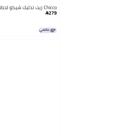
Chicco زيت تدليك شيكو لحظات الطفل 200 مل 0M+
279
