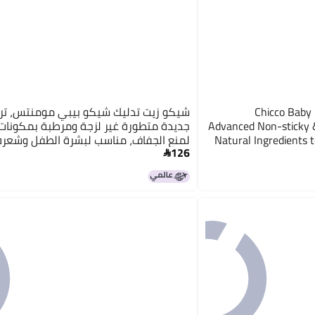
Chicco Baby
شيكو زيت تدليك شيكو بيبي مومنتس، تر
Advanced Non-sticky &
جديدة متطورة غير لزجة ومرطبة بمكونات
Natural Ingredients 
لمنع الجفاف، مناسب لبشرة الطفل وشعره
126
for Baby’s Skin, Hai
رأسه، خالٍ من الفينوكسي إيثانول والبارابين

اللوز (300 مل)