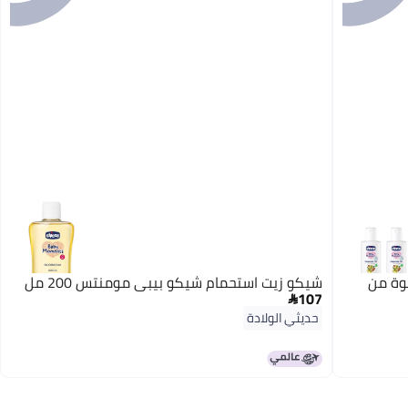
ن (عبوة من
شيكو زيت استحمام شيكو بيبي مومنتس 200 مل
107

حديثي الولادة