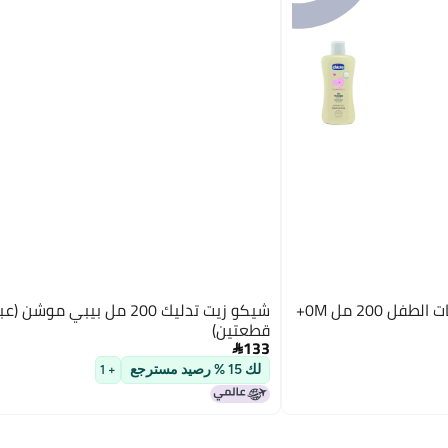
شيكو زيت تدليك 200 مل بيبي موش
قطعتين)
133

لك 15 % رصيد مسترجع
+ 1