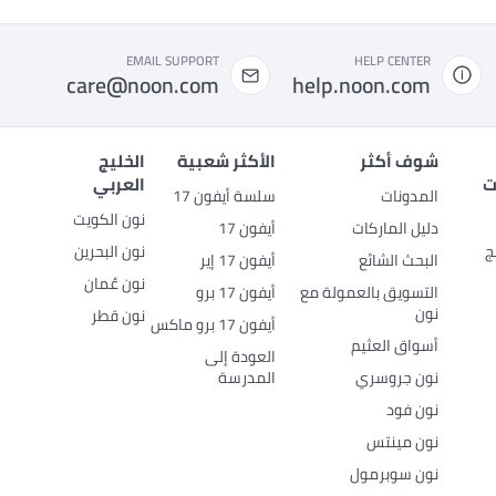
EMAIL SUPPORT
HELP CENTER
care@noon.com
help.noon.com
شوف أكثر
الأكثر شعبية
الخليج
ت
العربي
المدونات
سلسة أيفون 17
نون الكويت
دليل الماركات
أيفون 17
ج
نون البحرين
البحث الشائع
أيفون 17 إير
نون عُمان
التسويق بالعمولة مع
أيفون 17 برو
نون
نون قطر
أيفون 17 برو ماكس
أسواق العثيم
العودة إلى
نون جروسري
المدرسة
نون فود
نون مينتس
نون سوبرمول