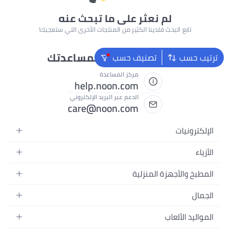
لم نعثر على ما تبحث عنه
تابع البحث فلدينا الكثير من المنتجات الأخرى التي ستعجبك!
نحن دائماً جاهزون لمساعدتك
ترتيب حسب
تصنيف حسب
مركز المساعدة
help.noon.com
الدعم عبر البريد الإلكتروني
care@noon.com
الإلكترونيات
الهواتف المتحركة
الأزياء
أجهزة التابلت
أحذية رياضية رجالية
المطبخ والأجهزة المنزلية
أجهزة الكمبيوتر المحمولة
أحذية رياضية نسائية
الأجهزة الكبيرة
التلفزيونات
الجمال
الساعات
الأجهزة الصغيرة
سماعات الرأس
العطور
حقائب الظهر
المواليد الألعاب
التخزين
أجهزة الألعاب
العناية بالبشرة
حقائب اليد