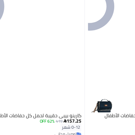
فاضات الأطفال
كارينو بيبي حقيبة لحمل كل حفاضات الأط
157.25
62% OFF
419

0-12 شهر
توصيل مجاني