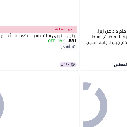
عرض الميجا 📣
م داد من زيرا،
ليتيل ستوري سلة غسيل متعددة الأغراض 
ة للحفاضات، بساط
81
10% OFF
91

ة، جيب لزجاجة الحليب،
0+ أشهر
بل للغسل، بيج