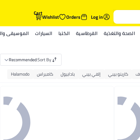
Cart
Wishlist
Orders
Log in
الصحة والتغذية
القرطاسية
الكتبا
السيارات
الموسيقى والم
Recommended
:
Sort By
ف
كارينو بيبي
إلفي بيبي
بادابيول
كامبراس
Halamodo