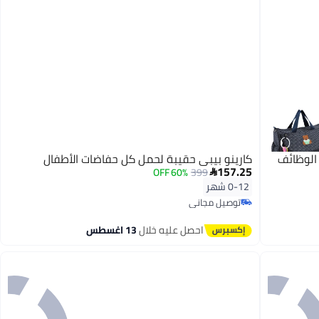
الوظائف
كارينو بيبي حقيبة لحمل كل حفاضات الأطفال
157.25
60% OFF
399

0-12 شهر
توصيل مجاني
توصيل مجاني
احصل عليه خلال
13 اغسطس