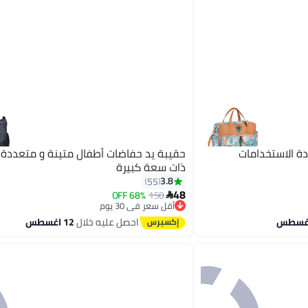
ة الاستخدامات
حقيبة يد حفاضات أطفال متينة و متعددة 
ذات سعة كبيرة
3.8
55
48
68% OFF
150

أقل سعر في 30 يوم
توصيل مجاني
أقل سعر في 30 يوم
احصل عليه خلال
12 اغسطس