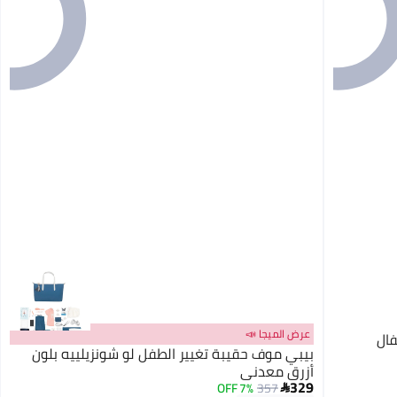
عرض الميجا 📣
فال
بيبي موف حقيبة تغيير الطفل لو شونزيلييه بلون
أزرق معدني
329
7% OFF
357
