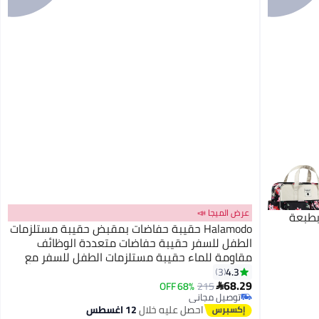
عرض الميجا 📣
بطبعة
Halamodo حقيبة حفاضات بمقبض حقيبة مستلزمات
الطفل للسفر حقيبة حفاضات متعددة الوظائف
مقاومة للماء حقيبة مستلزمات الطفل للسفر مع
وسادة تغيير وأشرطة قابلة للتعديل
4.3
3
68.29
68% OFF
215

توصيل مجاني
توصيل مجاني
احصل عليه خلال
12 اغسطس