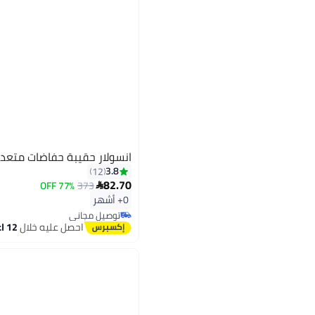
انسولار حقيبة حفاضات متعدد
3.8
12
82.70
77% OFF
373

0+ أشهر
توصيل مجاني
توصيل مجاني
احصل عليه خلال
12 اغسطس