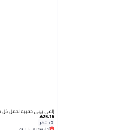
إلفي بيبي حقيبة لحمل كل ح
25.16

0+ شهر
أقل سعر في السنة