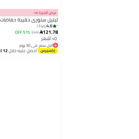
عرض الميجا 📣
ليتيل ستوري حقيبة حفاضات 
4.6
144
121.78
51% OFF
249

0+ أشهر
أقل سعر في 30 يوم
توصيل مجاني
احصل عليه خلال
12 اغسطس
أقل سعر في 30 يوم