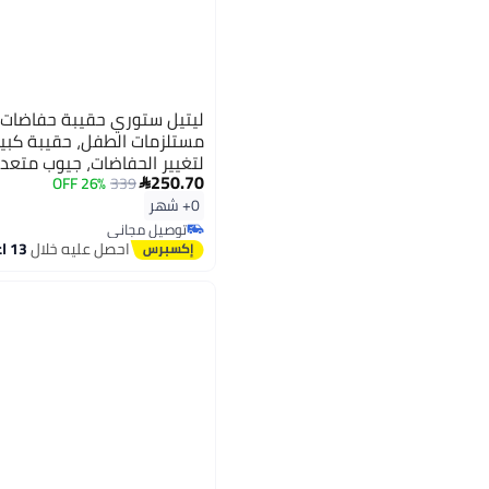
ليتيل ستوري حقيبة حفاضات ما
مستلزمات الطفل، حقيبة كبير
لتغيير الحفاضات، جيوب متعدد
250.70
حديث الولادة، مضاد للماء، قا
26% OFF
339

0+ شهر
توصيل مجاني
توصيل مجاني
احصل عليه خلال
13 اغسطس