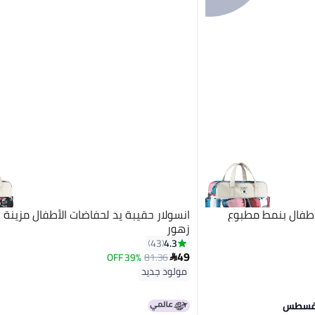
لأطفال بنمط مطبوع
انسولار حقيبة يد لحفاضات الأطفال مزينة 
زهور
4.3
43
49
39% OFF
81.36

مولود جديد