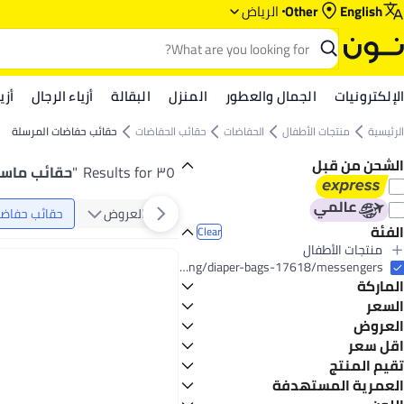
English
Other
الرياض‎‎
الإلكترونيات
الجمال والعطور
المنزل
البقالة
أزياء الرجال
أزي
الرئيسية
منتجات الأطفال
الحفاضات
حقائب الحفاضات
حقائب حفاضات المرسلة
الشحن من قبل
٣٥ Results for
"
حقائب ماسن
العروض
حقائب حفاضا
الفئة
Clear
منتجات الأطفال
All منتجات الأطفال
baby-products/diapering/diaper-bags-17618/messengers
الماركة
الحفاضات
All الحفاضات
معدات الأطفال
السعر
حقائب الحفاضات
العروض
GO
TO
All حقائب الحفاضات
انسولار
اقل سعر
عرض الميجا 📣
حقائب حفاضات المرسلة
Generic
تخفيضات الاستعداد للمدرسة
تقيم المنتج
أقل سعر في السنة
كيكابو
أقل سعر في 30 يوم
0 Star or more
العمرية المستهدفة
ليتيل ستوري
حديث الولادة