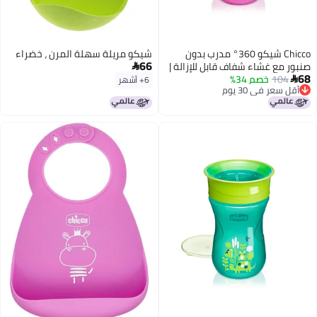
Chicco شيكو 360° مدرب بدون
شيكو مريلة سهلة المرن ، خضراء
66
صنبور مع غشاء شفاف قابل للإزالة |

68
104
خصم 34%
مقاوم للتسرب | آمن في غسالة

6+ أشهر
أقل سعر في 30 يوم
الصحون في الرف العلوي | تدريب
أقل سعر في 30 يوم
على الكوب المفتوح | سهل الحمل
مع انحدارات مريحة | وردي | 9+
أشهر