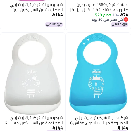
Chicco شيكو 360° مدرب بدون
شيكو مريلة شيكو تيك إيت إيزي
صنبور مع غشاء شفاف قابل للإزالة |
المصنوعة من السيليكون، لون
144
74
104
خصم 28%
مقاوم للتسرب | آمن في غسالة
وردي، مناسبة للأطفال من عمر 6


أقل سعر في 30 يوم
الصحون في الرف العلوي | تدريب
أشهر فما فوق
أقل سعر في 30 يوم
على الكوب المفتوح | سهل
الإمساك مع انحدارات مريحة | أخضر |
9+ أشهر
شيكو مريلة شيكو تيك إيت إيزي
شيكو مريلة شيكو تيك إيت إيزي
المصنوعة من السيليكون، مقاس 6
المصنوعة من السيليكون، مقاس 6
144
144
أشهر فأكثر، لون أزرق
أشهر فأكثر، لون رمادي

