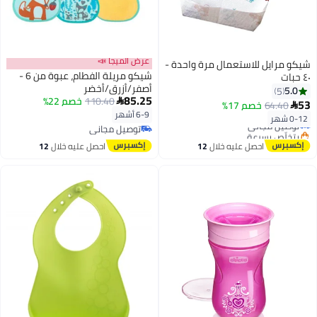
عرض الميجا 📣
شيكو مرايل للاستعمال مرة واحدة -
شيكو مريلة الفطام، عبوة من 6 -
٤٠ حبات
أصفر/أزرق/أخضر
5.0
5
85.25
110.40
خصم 22%

53
64.40
خصم 17%

أقل سعر في 30 يوم
6-9 أشهر
0-12 شهر
توصيل مجاني
توصيل مجاني
بتخلّص بسرعة
توصيل مجاني
أقل سعر في 30 يوم
احصل عليه خلال
12
احصل عليه خلال
12
اغسطس
اغسطس