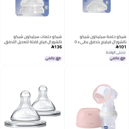
شيكو حلمة سيليكون شيكو
شيكو حلمات سيليكون شيكو
ناتشورال فيلينج بتدفق بطيء 0
ناتشورال فيلج قابلة لتعديل التدفق،
136
101
شهر+ × 1
مناسبة للأطفال من عمر 4 أشهر


فما فوق (قطعتان)
حديثي الولادة