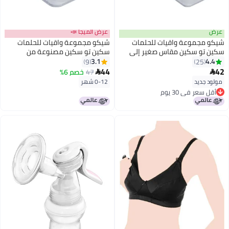
عرض
عرض الميجا 📣
شيكو مجموعة واقيات للحلمات
شيكو مجموعة واقيات للحلمات
سكين تو سكين مقاس صغير إلى
سكين تو سكين مصنوعة من
متوسط مكونة من قطعتين
السيليكون مقاس متوسط إلى كبير
3.1
4.4
9
25
مكونة من قطعتين
44
42
47
خصم 6%


مولود جديد
0-12 شهر
أقل سعر في 30 يوم
أقل سعر في 30 يوم