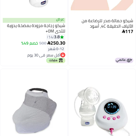
عرض
شيكو حمالة صدر للرضاعة من
شيكو زجاجة مزودة بمضخة يدوية
الألياف الدقيقة 4C، أسود
117
للثدي 0M+

3.8
14
250.30
500
خصم 49%

0-12 شهر
أقل سعر في 30 يوم
أقل سعر في 30 يوم