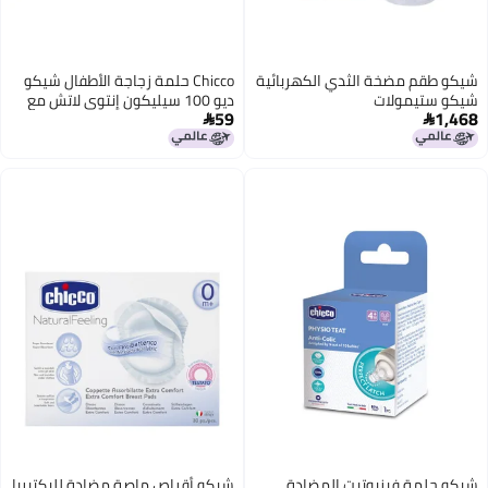
شيكو طقم مضخة الثدي الكهربائية
Chicco حلمة زجاجة الأطفال شيكو
شيكو ستيمولات
ديو 100 سيليكون إنتوي لاتش مع
59
1,468
صمام مضاد للمغص بملمس يشبه


الجلد وتدفق يشبه الثدي المرحلة 2
تدفق متوسط 2 حزمة 3 أشهر
شيكو حلمة فيزيوتيت المضادة
شيكو أقراص ماصة مضادة للبكتيريا