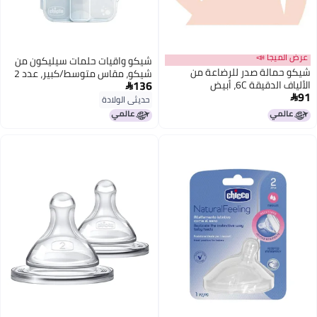
عرض الميجا 📣
شيكو واقيات حلمات سيليكون من
شيكو حمالة صدر للرضاعة من
شيكو، مقاس متوسط/كبير، عدد 2
136
الألياف الدقيقة 6C، أبيض

91

حديثي الولادة