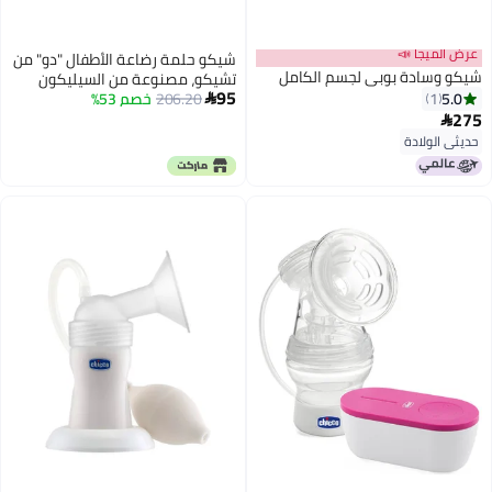
عرض الميجا 📣
شيكو حلمة رضاعة الأطفال "دو" من
شيكو وسادة بوبي لجسم الكامل
تشيكو، مصنوعة من السيليكون
95
5.0
1
206.20
خصم 53%
بنسبة 100%، مزودة بصمام مضاد

275
للمغص | ملمس ناعم كالجلد وتدفق

حليب يشبه تدفق حليب الثدي |
حديثي الولادة
المرحلة الثانية، تدفق متوسط |
عبوة من قطعتين | 3 أشهر فأكثر