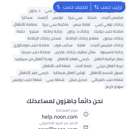
البحث الشائع
ترتيب حسب
تصنيف حسب
مومكوزي
نوك
فارلين
بيبيلاند
تومي تيبي
د. براون
فيليبس أفينت
ميديلا
بيبي بريزا
غونيس
أرابست
سبكترا
زجاجات تومي تيبي
لهاية بيبس
ماكينة بيبي بريزا
عضاضة للأطفال
مضخة حليب جونيك
زجاجات د. براون
زجاجة رضاعة
سيترو
حلمة
زجاجات بيجون
معقم زجاجات الرضاعة
مسخن زجاجات الرضاعة
زجاجات فيليبس أفينت
لهاية
سكيب هوب
مضخة حليب مومكوزي
زجاجة لانسينوه
سائل تنظيف زجاجات فارلين
مضخة حليب ميديلا
جهاز مراقبة الطفل
كرسي طعام للأطفال
بودرة أطفال من سيباميد
عربة أطفال ديزني
حلمة أفنت
شفاط أنف للأطفال
غسول للجسم للأطفال
لوشن أطفال هيمالايا
كرسي قفز للأطفال
شفاط حليب كهربائي
منديل مبلل
شنطة بيبي
شفاط حليب جونيس
سودو كريم
نحن دائماً جاهزون لمساعدتك
مركز المساعدة
help.noon.com
الدعم عبر البريد الإلكتروني