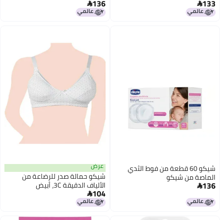
136
133
للأطفال من عمر 6 أشهر فما فوق


(عبوتان)
عرض
شيكو 60 قطعة من فوط الثدي
شيكو حمالة صدر للرضاعة من
الماصة من شيكو
136
الألياف الدقيقة 3C، أبيض

104
