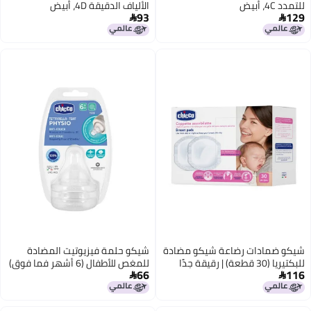
للتمدد 4C، أبيض
الألياف الدقيقة 4D، أبيض
93
129


شيكو ضمادات رضاعة شيكو مضادة
شيكو حلمة فيزيوتيت المضادة
للبكتيريا (30 قطعة) | رقيقة جدًا
للمغص للأطفال (6 أشهر فما فوق)
66
116
وجيدة التهوية بتقنية امتصاص
عبوة من قطعتين | حلمة سيليكون


فائقة | مختبرة من قبل أطباء
ناعمة الملمس من Perfect Latch |
الجلدية | معبأة بشكل فردي | غير
مناسبة لزجاجات الرضاعة ذات الرقبة