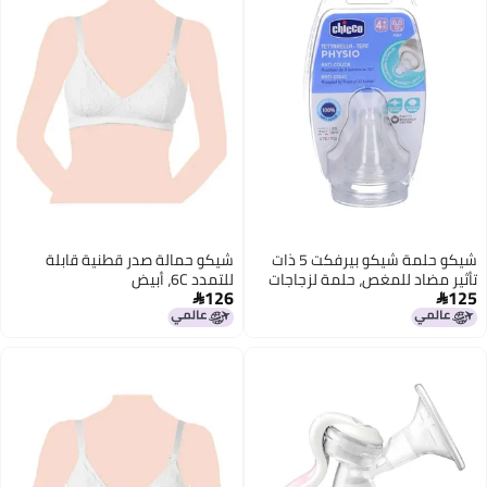
شيكو حلمة شيكو بيرفكت 5 ذات
شيكو حمالة صدر قطنية قابلة
تأثير مضاد للمغص، حلمة لزجاجات
للتمدد 6C، أبيض
126
125
الرضاعة ذات العنق العريض، تدفق


سريع، للأطفال من عمر 4 أشهر فما
فوق (عبوة من قطعتين)