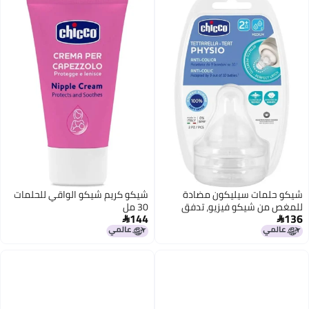
شيكو حلمات سيليكون مضادة
شيكو كريم شيكو الواقي للحلمات
للمغص من شيكو فيزيو، تدفق
30 مل
144
136
متوسط، للأطفال من عمر شهرين


فما فوق (عبوتان)