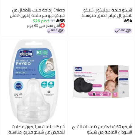
شيكو حلمة سيليكون شيكو
Chicco زجاجة حليب للأطفال من
ناتشورال فيلج، تدفق متوسط،
شيكو ديو مع حلمة إنتوي-لاتش
68
94
شهرين فأكثر × 1
93
خصم 26%
وصمام مضاد للمغص، المرحلة 2


أقل سعر في 30 يوم
تدفق متوسط للأطفال من 3 أشهر
أقل سعر في 30 يوم
فما فوق، 100% سيليكون مع
ملمس مشابه للبشرة، شكل وتدفق
مشابه للثدي، عبوة من 2
شيكو 60 قطعة من ضمادات الثدي
شيكو حلمات سيليكون مضادة
السوداء الماصة من شيكو
للمغص من شيكو فيزيو، مناسبة