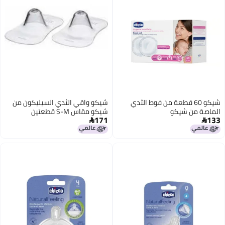
شيكو 60 قطعة من فوط الثدي
شيكو واقي الثدي السيليكون من
الماصة من شيكو
شيكو مقاس S-M قطعتين
171
133

