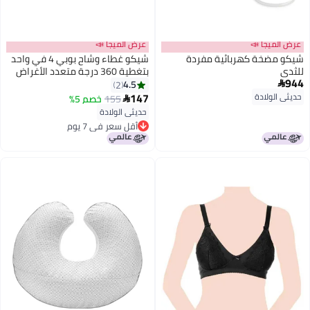
عرض الميجا 📣
عرض الميجا 📣
شيكو مضخة كهربائية مفردة
شيكو غطاء وشاح بوبي 4 في واحد
للثدي
بتغطية 360 درجة متعدد الأغراض
944
بجهةٍ واحدة من قماشٍ شبكي جيد
4.5
2

التهوية بلون بيرل
147
حديثي الولادة
155
خصم 5%

حديثي الولادة
أقل سعر في 7 يوم
أقل سعر في 7 يوم