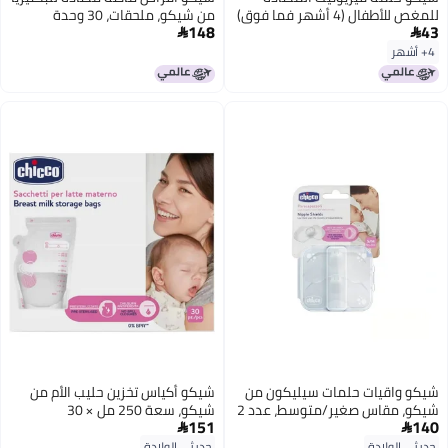
للمغص للأطفال (4 أشهر فما فوق)
من شيكو، ملحقات، 30 وحدة
148
43
| حلمة سيليكون ناعمة الملمس من


Perfect Latch | مناسبة لزجاجات
4+ أشهر
الرضاعة ذات الرقبة العريضة | خالية
من مادة BPA
شيكو واقيات حلمات سيليكون من
شيكو أكياس تخزين حليب الأم من
شيكو، مقاس صغير/متوسط، عدد 2
شيكو، سعة 250 مل × 30
151
140


حديثي الولادة
حديثي الولادة