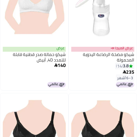
عرض الميجا 📣
عرض
شيكو مضخة الرضاعة اليدوية
شيكو حمالة صدر قطنية قابلة
المحمولة
للتمدد 4D، أبيض
140
3.8

14
235

3–6 أشهر