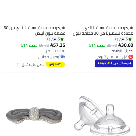
شيكو مجموعة وسائد للثدي
شيكو مجموعة وسائد الثدي من 60
مضادة للبكتيريا من 30 قطعة بلون
قطعة بلون أبيض
أبيض
4.5
4.5
17
17
57.25
30.60
35.70
خصم 14%
66.70
خصم 14%


حديثي الولادة
12-18 شهر
أقل سعر في 7 يوم
توصيل مجاني
بتخلّص بسرعة
بتخلّص بسرعة
أقل سعر في 7 يوم
توصيل مجاني
يوصلك في
51 دقيقة
احصل عليه خلال
11
اغسطس