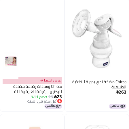
مرئية تحت الملابس
العريضة | خالية من مادة BPA
عرض الميجا 📣
Chicco مضخة ثدي يدوية للتغذية
Chicco وسادات رضاعة مضادة
الطبيعية
263
للبكتيريا، رقيقة للغاية وقابلة

23
26
خصم 11%
للتنفس مع تقنية امتصاص فائقة،

أقل سعر في السنة
مختبرة جلدياً (30 قطعة)
أقل سعر في السنة