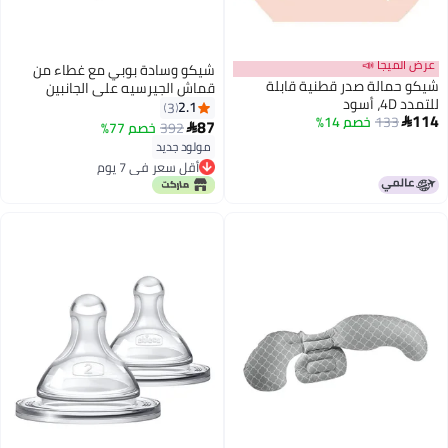
عرض الميجا 📣
شيكو وسادة بوبي مع غطاء من
شيكو حمالة صدر قطنية قابلة
قماش الجيرسيه على الجانبين
للتمدد 4D، أسود
مناسبة لعمر 0 شهر فأكبر، موديل
2.1
3
114
133
خصم 14%

مود جيو
87
392
خصم 77%

مولود جديد
أقل سعر في 7 يوم
أقل سعر في 7 يوم