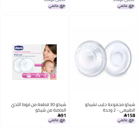
شيكو مجموعة حليب تشيكو
شيكو 30 قطعة من فوط الثدي
الطبيعي - 2 وحدة
الماصة من شيكو
91
158

