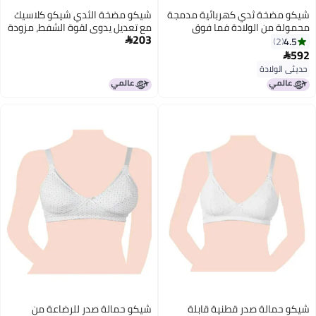
شيكو مضخة ثدي كهربائية مدمجة
شيكو مضخة الثدي شيكو كلاسيك
محمولة من الولادة فما فوق
مع تعديل يدوي لقوة الشفط، مزودة
203
بواقٍ مريح للثدي، ناعمة ولطيفة،
4.5

2
وخالية من مادة BPA.
592

حديثي الولادة
شيكو حمالة صدر قطنية قابلة
شيكو حمالة صدر للرضاعة من