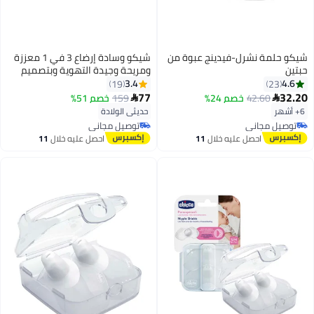
شيكو حلمة نشرل-فيدينج عبوة من
شيكو وسادة إرضاع 3 في 1 معززة
حبتين
ومريحة وجيدة التهوية وبتصميم
قابل للتعديل للأطفال حديثي الولادة
3.4
4.6
19
23
بلون ساج
77
32.20
42.60
خصم 24%
159
خصم 51%


6+ أشهر
حديثي الولادة
توصيل مجاني
توصيل مجاني
توصيل مجاني
توصيل مجاني
احصل عليه خلال
11
احصل عليه خلال
11
اغسطس
اغسطس