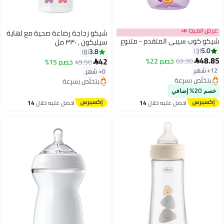
عرض الميجا 📣
شيكو زجاجة رضاعة صحية مع لهاية
شيكو كوب سيبي المتقدم - متنوع
سيليكون ، ٣٣٠ مل
5.0
3
3.8
8
48.85
42
63.30
خصم 22%

49.50
خصم 15%

12+ شهر
0+ شهر
أقل سعر في السنة
أقل سعر في 7 يوم
توصيل مجاني
توصيل مجاني
خصم 20% إضافي
بتخلّص بسرعة
بتخلّص بسرعة
احصل عليه خلال
14
احصل عليه خلال
14
أقل سعر في السنة
أقل سعر في 7 يوم
اغسطس
اغسطس