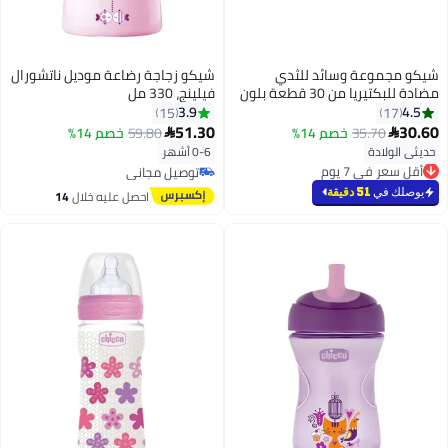
شيكو مجموعة وسائد للثدي
شيكو زجاجة رضاعة موديل ناتشورال
مضادة للبكتيريا من 30 قطعة بلون
فيلينج، 330 مل
أبيض
3.9
4.5
15
17
51.30
30.60
35.70
خصم 14%
59.80
خصم 14%


حديثي الولادة
0-6 أشهر
أقل سعر في 7 يوم
بتخلّص بسرعة
توصيل مجاني
أقل سعر في 7 يوم
توصيل مجاني
يوصلك في
51 دقيقة
احصل عليه خلال
14
اغسطس