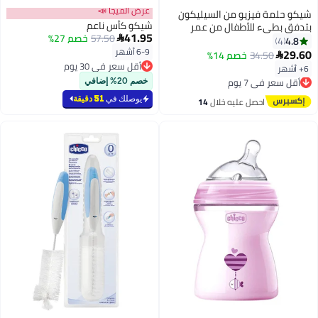
عرض الميجا 📣
شيكو حلمة فيزيو من السيليكون
شيكو كأس ناعم
بتدفق بطيء للأطفال من عمر
41.95
57.50
خصم 27%
الولادة مكونة من قطعتين

4.8
4
6-9 أشهر
29.60
34.50
خصم 14%

أقل سعر في 30 يوم
6+ أشهر
أقل سعر في 7 يوم
أقل سعر في 30 يوم
توصيل مجاني
خصم 20% إضافي
أقل سعر في 7 يوم
يوصلك في
51 دقيقة
احصل عليه خلال
14
اغسطس