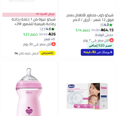
عرض الميجا 📣
شيكو كوب متطور للأطفال بعمر
شيكو عبوة من 1 حلمة زجاجة
فوق 12 شهر - أزرق / أخضر
رضاعة طبيعية للشعور 2M+
4.0
5
متوسطة
4.6
21
64.15
74.80
خصم 14%

26
33.40
خصم 22%

حديثي الولادة
0+ شهر
أقل سعر في 7 يوم
أقل سعر في 30 يوم
أقل سعر في 7 يوم
توصيل مجاني
خصم 20% إضافي
أقل سعر في 30 يوم
يوصلك في
51 دقيقة
احصل عليه خلال
14
اغسطس