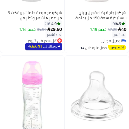
شيكو زجاجة رضاعة ويل بيينج
شيكو مجموعة حلمات بيرفكت 5
بلاستيكية سعة 150 مل بحلمة
من عمر 4 أشهر وأكثر من
بتدفق بطئ من السيليكون من سن
السليكون، تسمح بتدفق سريع، من
4.9
4.9
16
9
الولادة فما فوق للأولاد
قطعتين
29.60
40
47.20
خصم 15%
34.50
خصم 14%


0+ شهر
3-6 أشهر
توصيل مجاني
أقل سعر في 7 يوم
توصيل مجاني
أقل سعر في 7 يوم
يوصلك في
51 دقيقة
احصل عليه خلال
14
اغسطس