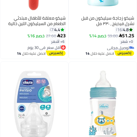
شيكو زجاجة سيليكون من قبل
شيكو معلقة للأطفال مبتدئي
نشرل فيدينج ، ٣٣٠ مل
الطعام من السيليكون اللين خالية
من البيسفينول أ لعمر 6 أشهر فما
4.4
4.8
7
16
فوق باللون الوردي
23
51.25
59.80
خصم 14%
27.60
خصم 16%


0+ شهر
6+ أشهر
أقل سعر في 30 يوم
توصيل مجاني
توصيل مجاني
توصيل مجاني
أقل سعر في 30 يوم
احصل عليه خلال
14
احصل عليه خلال
14
اغسطس
اغسطس