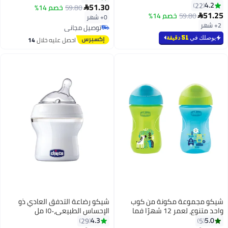
لعمر شهرين وما فوق - 250 مل
4.2
22
51.30
59.80
خصم 14%

51.25
59.80
خصم 14%

0+ شهر
2+ شهر
توصيل مجاني
توصيل مجاني
يوصلك في
51 دقيقة
احصل عليه خلال
14
اغسطس
شيكو مجموعة مكونة من كوب
شيكو رضاعة التدفق العادي ذو
واحد متنوع، لعمر 12 شهرًا فما
الإحساس الطبيعي،١٥٠ مل
فوق
4.3
5.0
29
5