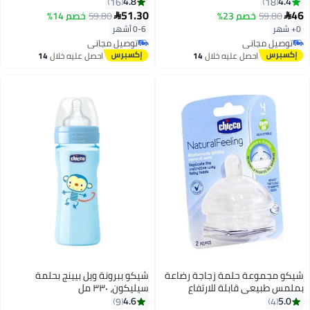
4.8
4.4
16
18
51.30
46
59.80
خصم 23%
59.80
خصم 14%


0+ شهر
0-6 أشهر
توصيل مجاني
توصيل مجاني
توصيل مجاني
توصيل مجاني
احصل عليه خلال
14
احصل عليه خلال
14
اغسطس
اغسطس
شيكو مجموعة حلمة زجاجة رضاعة
شيكو ببرونة ويل بيينج بحلمة
بملمس طبيعي قابلة للارتفاع
سيليكون، ٣٣٠ مل
وللتعديل لعمر 4 أشهر وما فوق من
4.6
5.0
9
4