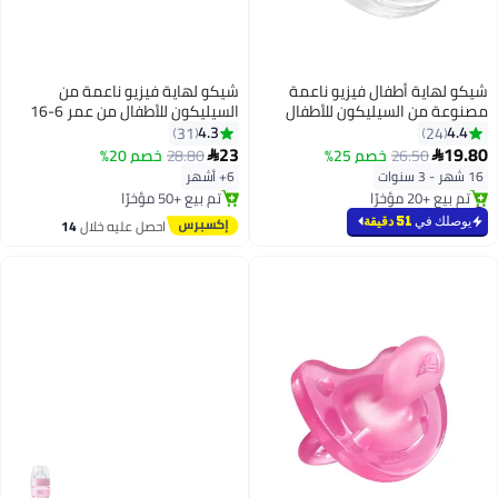
شيكو لهاية أطفال فيزيو ناعمة
شيكو لهاية فيزيو ناعمة من
مصنوعة من السيليكون للأطفال
السيليكون للأطفال من عمر 6-16
بعمر 16-36 شهراً - قطعة واحدة
شهراً، قطعة واحدة
4.3
4.4
31
24
23
19.80
26.50
خصم 25%
28.80
خصم 20%


16 شهر - 3 سنوات
6+ أشهر
#33 في لهايات الأطفال
توصيل مجاني
أقل سعر في 7 يوم
باقي 1 وحدات في المخزون
يوصلك في
51 دقيقة
احصل عليه خلال
14
تم بيع +20 مؤخرًا
تم بيع +50 مؤخرًا
اغسطس
#33 في لهايات الأطفال
توصيل مجاني