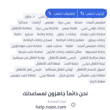
البحث الشائع
ترتيب حسب
تصنيف حسب
مومكوزي
نوك
فارلين
بيبيلاند
تومي تيبي
د. براون
فيليبس أفينت
ميديلا
بيبي بريزا
غونيس
أرابست
سبكترا
زجاجات تومي تيبي
لهاية بيبس
ماكينة بيبي بريزا
عضاضة للأطفال
مضخة حليب جونيك
زجاجات د. براون
زجاجة رضاعة
سيترو
حلمة
زجاجات بيجون
معقم زجاجات الرضاعة
مسخن زجاجات الرضاعة
زجاجات فيليبس أفينت
لهاية
سكيب هوب
مضخة حليب مومكوزي
زجاجة لانسينوه
سائل تنظيف زجاجات فارلين
مضخة حليب ميديلا
جهاز مراقبة الطفل
كرسي طعام للأطفال
بودرة أطفال من سيباميد
عربة أطفال ديزني
حلمة أفنت
شفاط أنف للأطفال
غسول للجسم للأطفال
لوشن أطفال هيمالايا
كرسي قفز للأطفال
شفاط حليب كهربائي
منديل مبلل
شنطة بيبي
شفاط حليب جونيس
سودو كريم
نحن دائماً جاهزون لمساعدتك
مركز المساعدة
help.noon.com