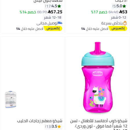
٤٠ حبات
قطعة بلون أبيض
4.5
5.0
17
5
57.25
53
64.40
خصم 17%
66.70
خصم 14%


0-12 شهر
12-18 شهر
توصيل مجاني
أقل سعر في 30 يوم
بتخلّص بسرعة
توصيل مجاني
توصيل مجاني
احصل عليه خلال
14
احصل عليه خلال
14
بتخلّص بسرعة
اغسطس
اغسطس
أقل سعر في 30 يوم
شيكو كوب أدفانسد للأطفال - لسن
شيكو معقم زجاجات الحليب
12 شهراً فما فوق - لون وردي/
3.5
13