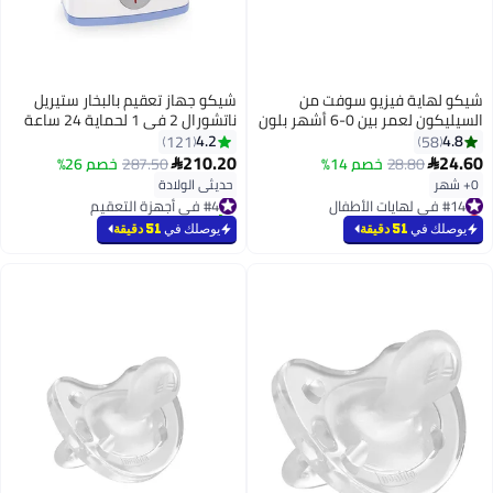
شيكو لهاية فيزيو سوفت من
شيكو جهاز تعقيم بالبخار ستيريل
السيليكون لعمر بين 0-6 أشهر بلون
ناتشورال 2 في 1 لحماية 24 ساعة
أزرق، قطعة واحدة
بمقاس قابل للتعديل وخالٍ من مادة
4.2
4.8
121
58
Bpa بلون شفاف/أبيض - طراز
210.20
24.60
28.80
خصم 14%
287.50
خصم 26%


CH07392
0+ شهر
حديثي الولادة
#14 في لهايات الأطفال
#4 في أجهزة التعقيم
أقل سعر في 30 يوم
تم بيع +40 مؤخرًا
بتخلّص بسرعة
#4 في أجهزة التعقيم
يوصلك في
51 دقيقة
يوصلك في
51 دقيقة
تم بيع +120 مؤخرًا
#14 في لهايات الأطفال