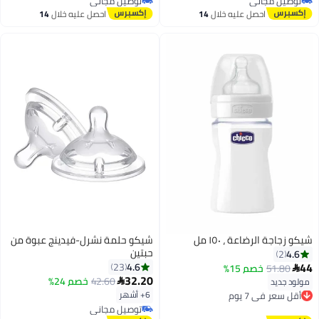
توصيل مجاني
توصيل مجاني
توصيل مجاني
توصيل مجاني
احصل عليه خلال
14
احصل عليه خلال
14
اغسطس
اغسطس
شيكو زجاجة الرضاعة ، ١٥٠ مل
شيكو حلمة نشرل-فيدينج عبوة من
حبتين
4.6
2
44
4.6
23
51.80
خصم 15%

32.20
42.60
خصم 24%
مولود جديد

أقل سعر في 7 يوم
6+ أشهر
توصيل مجاني
أقل سعر في 7 يوم
توصيل مجاني