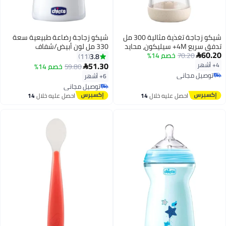
شيكو زجاجة تغذية مثالية 300 مل
شيكو زجاجة رضاعة طبيعية سعة
تدفق سريع 4M+ سيليكون، محايد
330 مل لون أبيض/شفاف
60.20
70.20
خصم 14%
3.8
11

51.30
4+ أشهر
59.80
خصم 14%

توصيل مجاني
6+ أشهر
توصيل مجاني
توصيل مجاني
توصيل مجاني
احصل عليه خلال
14
احصل عليه خلال
14
اغسطس
اغسطس