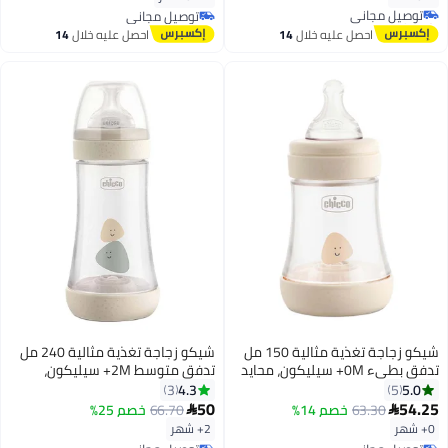
توصيل مجاني
بتخلّص بسرعة
توصيل مجاني
توصيل مجاني
توصيل مجاني
احصل عليه خلال
14
احصل عليه خلال
14
اغسطس
اغسطس
شيكو زجاجة تغذية مثالية 150 مل
شيكو زجاجة تغذية مثالية 240 مل
تدفق بطيء 0M+ سيليكون، محايد
تدفق متوسط 2M+ سيليكون،
محايد
4.3
5.0
3
5
50
54.25
63.30
خصم 14%
66.70
خصم 25%


0+ شهر
2+ شهر