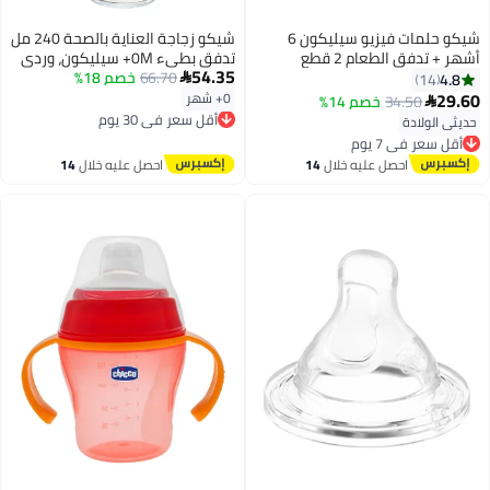
شيكو حلمات فيزيو سيليكون 6
شيكو زجاجة العناية بالصحة 240 مل
أشهر + تدفق الطعام 2 قطع
تدفق بطيء 0M+ سيليكون، وردي
54.35
66.70
خصم 18%
4.8

14
29.60
0+ شهر
34.50
خصم 14%

أقل سعر في 30 يوم
توصيل مجاني
حديثي الولادة
أقل سعر في 7 يوم
أقل سعر في 30 يوم
توصيل مجاني
أقل سعر في 7 يوم
احصل عليه خلال
14
احصل عليه خلال
14
اغسطس
اغسطس