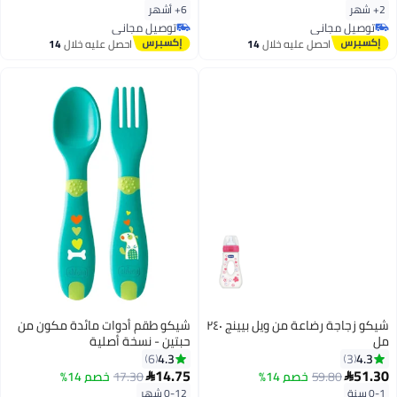
2+ شهر
6+ أشهر
توصيل مجاني
توصيل مجاني
توصيل مجاني
توصيل مجاني
احصل عليه خلال
14
احصل عليه خلال
14
اغسطس
اغسطس
شيكو زجاجة رضاعة من ويل بيينج ٢٤٠
شيكو طقم أدوات مائدة مكون من
مل
حبتين - نسخة أصلية
4.3
4.3
6
3
14.75
51.30
59.80
خصم 14%
17.30
خصم 14%


0-1 سنة
0-12 شهر