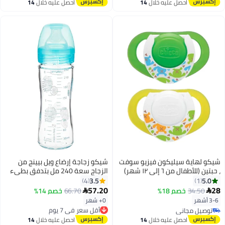
توصيل مجاني
احصل عليه خلال
14
احصل عليه خلال
14
اغسطس
اغسطس
شيكو لهاية سيليكون فيزيو سوفت
شيكو زجاجة إرضاع ويل بيينج من
، حبتين (للأطفال من ٦ إلى ١٢ شهر)
الزجاج سعة 240 مل بتدفق بطيء
للأطفال من عمر يوم فما فوق من
3.5
5.0
4
1
السيليكون بلون أزرق
57.20
28
34.50
خصم 18%
66.70
خصم 14%


3-6 أشهر
0+ شهر
أقل سعر في 7 يوم
توصيل مجاني
توصيل مجاني
توصيل مجاني
أقل سعر في 7 يوم
احصل عليه خلال
14
احصل عليه خلال
14