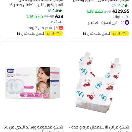
السيليكون اللين للأطفال بعمر 6
4.7
74
أشهر فما فوق - لون أخضر
229.95
4.5
8
376
خصم 38%

23
27.60
خصم 16%
3+ سنوات

#21 في أجهزة التعقيم
6+ أشهر
توصيل مجاني
أقل سعر في 7 يوم
#21 في أجهزة التعقيم
توصيل مجاني
أقل سعر في 7 يوم
احصل عليه خلال
14
احصل عليه خلال
14
اغسطس
اغسطس
شيكو مرايل للاستعمال مرة واحدة -
شيكو مجموعة وسائد الثدي من 60