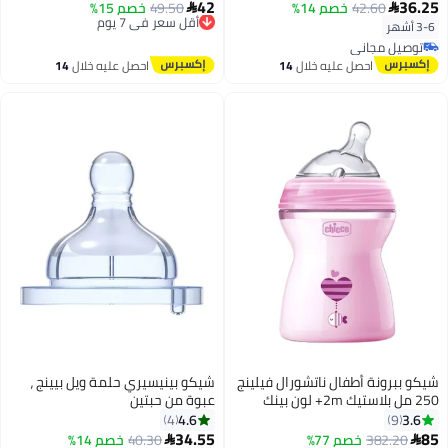
قطعتين
42
36.25
42.60
خصم 14%
49.50
أقل سعر في 7 يوم
خصم 15%


توصيل مجاني
3-6 أشهر
أقل سعر في 7 يوم
توصيل مجاني
توصيل مجاني
احصل عليه خلال
14
احصل عليه خلال
14
اغسطس
اغسطس
شيكو ببرونة أطفال ناتشورال فيلينج
شيكو بينيسيري حلمة ويل بيينج ،
250 مل بلاستيك 2m+ لون بينك
عبوة من حبتين
4.6
3.6
4
9
34.55
85
382.20
خصم 77%
40.30
خصم 14%

