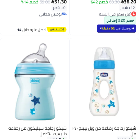
51.30
36.20
63.30
خصم 42%
59.80
خصم 14%


12+ شهر
0+ شهر
أقل سعر في السنة
توصيل مجاني
أقل سعر في السنة
توصيل مجاني
خصم 20% إضافي
يوصلك في
51 دقيقة
احصل عليه خلال
14
اغسطس
شيكو زجاجة رضاعة من ويل بيينج ٢٤٠
شيكو زجاجة سيليكون من رضاعه
مل
طبيعيه، ٢٥٠مل