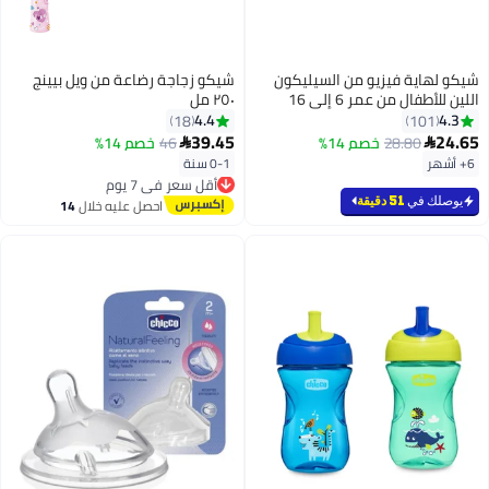
شيكو لهاية فيزيو من السيليكون
شيكو زجاجة رضاعة من ويل بيينج
اللين للأطفال من عمر 6 إلى 16
٢٥٠ مل
شهر بلون وردي - قطعة واحدة
4.4
4.3
18
101
39.45
24.65
28.80
خصم 14%
46
خصم 14%


6+ أشهر
0-1 سنة
أقل سعر في 7 يوم
توصيل مجاني
أقل سعر في 7 يوم
يوصلك في
51 دقيقة
احصل عليه خلال
14
اغسطس