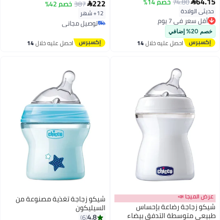
64.15
بنفسجي
74.80
خصم 14%
222

387
خصم 42%

حديثي الولادة
أقل سعر في 7 يوم
12+ شهر
توصيل مجاني
توصيل مجاني
أقل سعر في 7 يوم
توصيل مجاني
خصم 20% إضافي
احصل عليه خلال
14
احصل عليه خلال
14
اغسطس
اغسطس
عرض الميجا 📣
شيكو زجاجة تغذية مصنوعة من
شيكو زجاجة رضاعة بإحساس
السيليكون
طبيعي متوسطة التدفق بيضاء
4.8
6