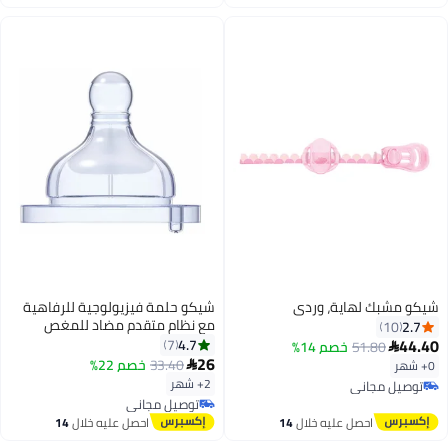
اغسطس
اغسطس
شيكو مشبك لهاية، وردي
شيكو حلمة فيزيولوجية للرفاهية
مع نظام متقدم مضاد للمغص
2.7
10
تدفق متوسط 2م+ سيليكون، 2
44.40
4.7
7
51.80
خصم 14%

قطع
26
33.40
خصم 22%
0+ شهر

2+ شهر
توصيل مجاني
توصيل مجاني
توصيل مجاني
توصيل مجاني
احصل عليه خلال
14
احصل عليه خلال
14
اغسطس
اغسطس