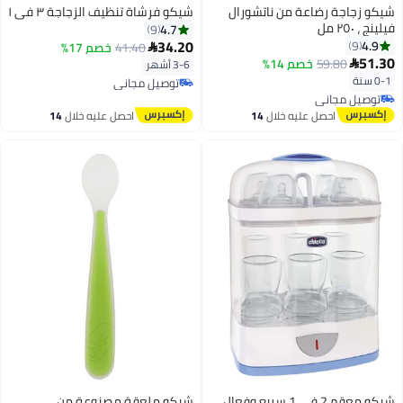
شيكو زجاجة رضاعة من ناتشورال
شيكو فرشاة تنظيف الزجاجة ٣ في ١
فيلينج ، ٢٥٠ مل
4.7
9
34.20
4.9
9
41.40
خصم 17%

51.30
59.80
خصم 14%

3-6 أشهر
0-1 سنة
توصيل مجاني
توصيل مجاني
توصيل مجاني
توصيل مجاني
احصل عليه خلال
14
احصل عليه خلال
14
اغسطس
اغسطس
شيكو معقم 2 في 1 سريع وفعال
شيكو ملعقة مصنوعة من