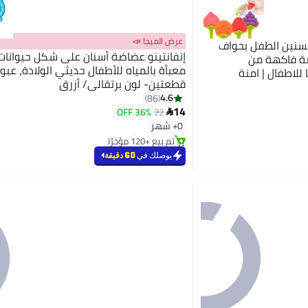
عرض الميجا 📣
سنين الطفل بحواف
إنفانتينو عضاضة أسنان على شكل حيوانات
) | عضاضة فاكهة من
معبأة بالمياه للأطفال حديثي الولادة، عبو
ا للاطفال | امنة
قطعتين- لون برتقالي/ أزرق
موعة عضاضة تسنين
4.6
86
ول بنسبة 100%
14
36% OFF
22

#12 في عضاضات الأسنان
0+ شهر
بتخلّص بسرعة
تم بيع +120 مؤخرًا
#12 في عضاضات الأسنان
يوصلك في
60 دقيقة