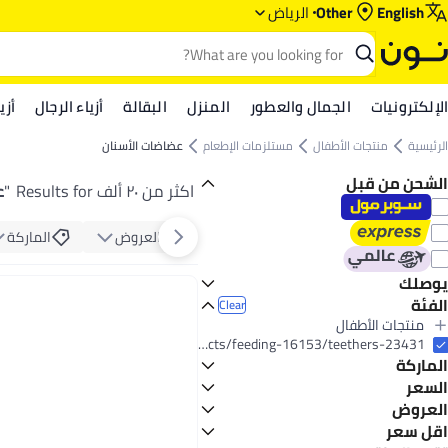
English
Other
الرياض‎‎
الإلكترونيات
الجمال والعطور
المنزل
البقالة
أزياء الرجال
أزي
الرئيسية
منتجات الأطفال
مستلزمات الإطعام
عضاضات الأسنان
الشحن من قبل
اكثر من ٢٠ ألف Results for
"
ع
العروض
الماركة
يوصلك
الفئة
اليوم
Clear
منتجات الأطفال
All منتجات الأطفال
baby-products/feeding-16153/teethers-23431
الماركة
مستلزمات الإطعام
All مستلزمات الإطعام
منتجات غرف الأطفال
السعر
All منتجات غرف الأطفال
عضاضات الأسنان
العروض
GO
TO
مستلزمات السرير
بيجون
عرض
اقل سعر
All مستلزمات السرير
شيكو