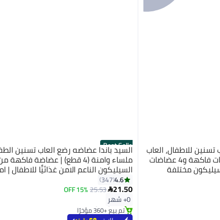
Best Seller
 تسنين للاطفال، العاب
السيد باندا عضاضه رضع العاب تسنين الط
مضغ للاطفال من مع 2 مغذيات فاكهة و4 عضاضات
ملساء وامنة (4 قطع) | عضاضة فاكهة من
ل، 3 اكياس سيليكون مختلفة
السيليكون الناعم الامن غذائيًّا للاطفال | ام
وية طبيعية خالية من
للاستخدام في الثلاجة | مجموعة عضاضة 
4.6
347
21.50
للاولاد والبنات خالية من البيسفول بنسبة 100%
15% OFF
25.53

#1 في عضاضات الأسنان
0+ شهر
بتخلّص بسرعة
تم بيع +360 مؤخرًا
#1 في عضاضات الأسنان