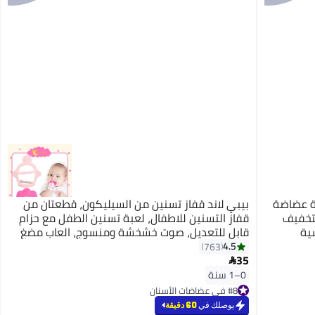
ة عضاضة
بيبي لاند قفاز تسنين من السيليكون، قطعتان من
تخفيف
قفاز التسنين للاطفال، لعبة تسنين الطفل مع حزام
ية
قابل للتعديل، صوت خشخشة ومنسوج، العاب مضغ
للاطفال الرضع من عمر 0-6 اشهر.(وردي)
4.5
763
35

0–1 سنة
#8 في عضاضات الأسنان
تم بيع +80 مؤخرًا
يوصلك في
60 دقيقة
#8 في عضاضات الأسنان