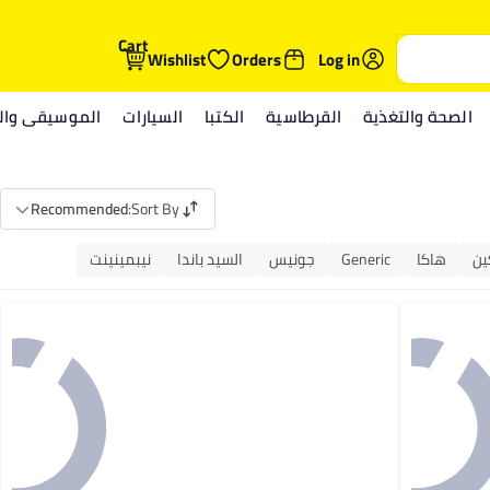
Cart
Wishlist
Orders
Log in
الصحة والتغذية
القرطاسية
الكتبا
السيارات
الموسيقى والم
Recommended
:
Sort By
ين
هاكا
Generic
جونيس
السيد باندا
نيبمينينت