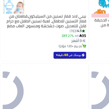
بيبي لاند قفاز تسنين من السيليكون،قطعتان من
 الحديقة
قفاز التسنين للاطفال، لعبة تسنين الطفل مع حزام
ة من
قابل للتعديل، صوت خشخشة ومنسوج، العاب مضغ
للاطفال الرضع من عمر 0-6 اشهر(أزرق)
4.5
763
35
27% OFF
48

#4 في عضاضات الأسنان
0-6 أشهر
بتخلّص بسرعة
تم بيع +120 مؤخرًا
#4 في عضاضات الأسنان
يوصلك في
60 دقيقة