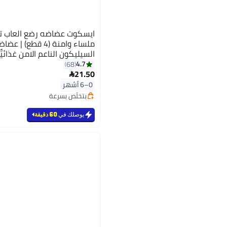
ايسكوت عضاضه رضع العاب ت
ملساء وامنة (4 قطع
السيليكون الناعم الامن غذائيًّ
للاستخدام في الثلاجة | مج
4.7
68
21.50
للاولاد والبنات خالية من البيسف

0–6 أشهر
بتخلّص بسرعة
تم بيع +210 مؤخرًا
بتخلّص بسرعة
يوصلك في
60 دقيقة