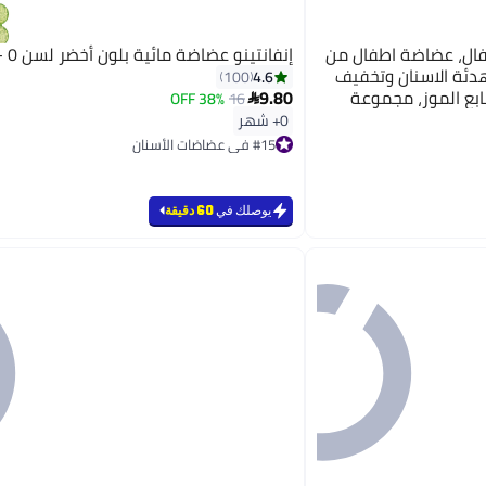
طفال، عضاضة اطفال من
إنفانتينو عضاضة مائية بلون أخضر لسن 0 - 36 شهور
كون خالية من BPA لتهدئة الاسنان وتخفيف
4.6
100
صابع الموز، مجموعة
9.80
38% OFF
16

للاولاد والبنات
0+ شهر
#15 في عضاضات الأسنان
تم بيع +90 مؤخرًا
#15 في عضاضات الأسنان
يوصلك في
60 دقيقة