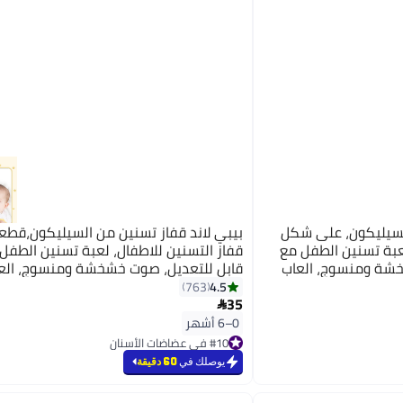
السيليكون، على شكل
بيبي لاند قفاز تسنين من السيليكون،قطع
لعبة تسنين الطفل مع
قفاز التسنين للاطفال، لعبة تسنين الطفل 
خشة ومنسوج، العاب
قابل للتعديل، صوت خشخشة ومنسوج، الع
للاطفال الرضع من عمر 0-6 اشهر(أصفر)
4.5
763
35

0–6 أشهر
#10 في عضاضات الأسنان
تم بيع +50 مؤخرًا
يوصلك في
60 دقيقة
#10 في عضاضات الأسنان