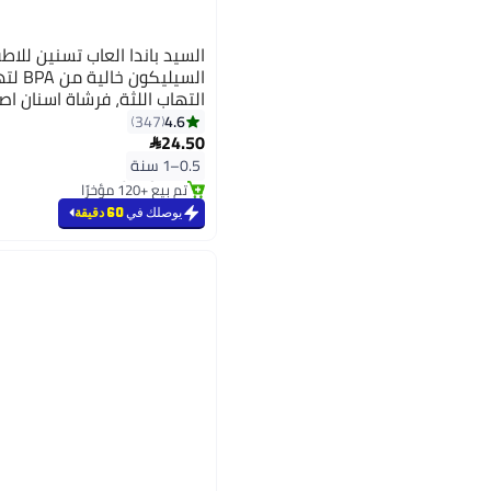
السيد باندا العاب تسنين للا
السيلي
التهاب اللثة، فرشاة اسنان ا
عضاضة زرافة على شكل فاكهة 
4.6
347
24.50

#5 في عضاضات الأسنان
0.5–1 سنة
بتخلّص بسرعة
تم بيع +120 مؤخرًا
#5 في عضاضات الأسنان
يوصلك في
60 دقيقة