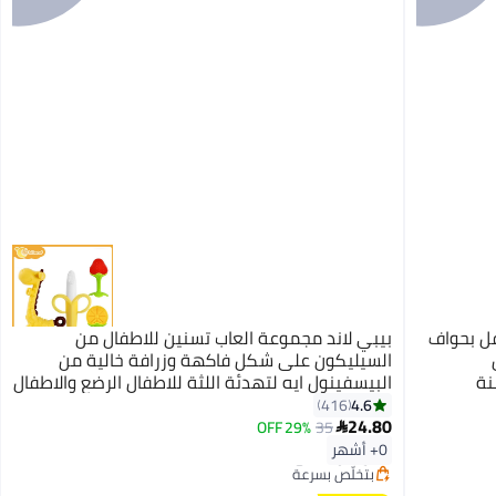
فل بحواف
بيبي لاند مجموعة العاب تسنين للاطفال من
السيليكون على شكل فاكهة وزرافة خالية من
نة
البيسفينول ايه لتهدئة اللثة للاطفال الرضع والاطفال
تسنين
الصغار الاولاد والبنات من 4 قطع
4.6
416
#3 في عضاضات الأسنان
24.80
29% OFF
35

أقل سعر في 7 يوم
0+ أشهر
توصيل مجاني
بتخلّص بسرعة
تم بيع +160 مؤخرًا