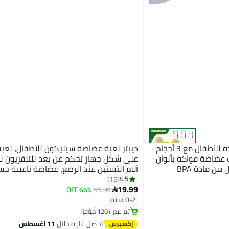
بي بي مور لهاية طعام فواكه للأطفال مع 3 أحجام
ديبتر لعبة عضاضة سيليكون للأطفال، لعب
 عضاضة فواكه بألوان
على شكل جهاز تحكم عن بعد للتلفزيون ل
محفزة للشهية، سيليكون خالٍ من مادة BPA
آلام التسنين عند الرضع، عضاضة ناعمة حس
للأطفال الرضع والأطفال الصغار، أسود
4.5
15
19.99
66% OFF
59.99

#9 في عضاضات الأسنان
0-2 سنة
توصيل مجاني
تم بيع +120 مؤخرًا
#9 في عضاضات الأسنان
احصل عليه خلال
11 اغسطس