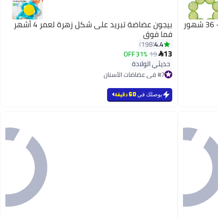
بيجون عضاضة تبريد على شكل زهرة لعمر 4 أشهر
فما فوق
4.4
198
13
31% OFF
19

حديثي الولادة
#7 في عضاضات الأسنان
أقل سعر في 30 يوم
بتخلّص بسرعة
تم بيع +190 مؤخرًا
يوصلك في
60 دقيقة
#7 في عضاضات الأسنان