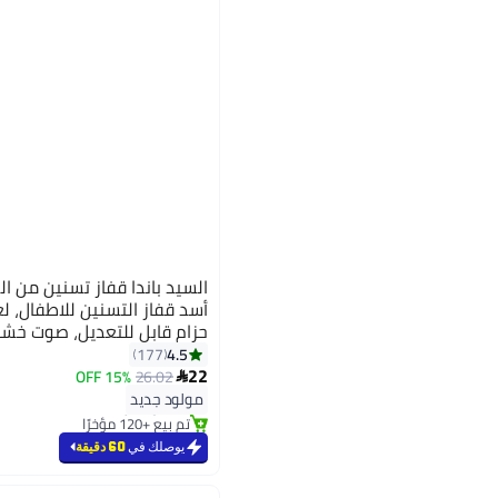
السيد باندا قفاز تسنين من 
أسد قفاز التسنين للاطفال، 
حزام قابل للتعديل، صوت خش
مضغ للاطفال الرضع، أزرق - 2 قطع
4.5
177
22
15% OFF
26.02

#6 في عضاضات الأسنان
مولود جديد
بتخلّص بسرعة
تم بيع +120 مؤخرًا
#6 في عضاضات الأسنان
يوصلك في
60 دقيقة