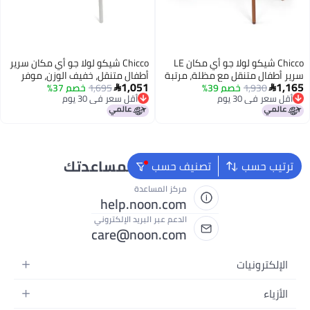
Chicco شيكو لولا جو أي مكان LE
Chicco شيكو لولا جو أي مكان سرير
سرير أطفال متنقل مع مظلة، مرتبة
أطفال متنقل، خفيف الوزن، موفر
1,051
1,165
1,930
خصم 39%
مقاومة للماء وغطاء مناسب، سرير
1,695
خصم 37%
للمساحة مع مرتبة مقاومة للماء


أقل سعر في 30 يوم
أقل سعر في 30 يوم
أطفال للسفر يشمل حقيبة حمل،
وغطاء مناسب، مناسب للسفر،
أقل سعر في 30 يوم
أقل سعر في 30 يوم
سيرين/بيج
يشمل حقيبة حمل، لييريك/بيج
نحن دائماً جاهزون لمساعدتك
ترتيب حسب
تصنيف حسب
مركز المساعدة
help.noon.com
الدعم عبر البريد الإلكتروني
care@noon.com
الإلكترونيات
الهواتف المتحركة
الأزياء
أجهزة التابلت