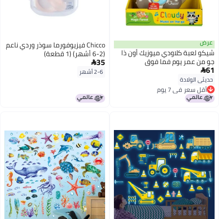
عرض
Chicco فيزيوفورما سوذر وردي ناعم
شيكو لعبة كلاودي ميوزيك أون ذا
(2-6 أشهر) (1 قطعة)
35
جو من عمر يوم فما فوق

61

2-6 أشهر
حديثي الولادة
أقل سعر في 7 يوم
أقل سعر في 7 يوم