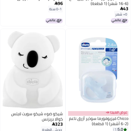
96
(6-16 شهر) (1 قطعة)

43

0-1 سنة
0+ شهر
عرض الميجا 📣
شيكو ضوء شيكو سويت لايتس
Chicco فيزيوفورما سوذير أزرق ناعم
كوالا بريزنس
323
(2-6 أشهر) (1 قطعة)

5.0
1
حديثي الولادة