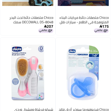
Chicco ملصقات حائط مركبات البناء
Chicco ملصقات حائط تحت البحر
المتوهجة في الظلام - سيارات نقل
DECOWALL DS-8048 سمك
207
175
- ملصقات فلورية - علامات طرق
المحيط ملصقات سلحفاة قناديل


قابلة للإزالة - فن جدران شاحنات
البحر قابلة للإزالة لغرفة نوم
للأطفال في غرفة النوم وغرفة
الأطفال، حضانة، غرفة المعيشة، فن
اللعب وحضانة الأطفال باللون الأزرق
ديكور المنزل، الحمام
Chicco فيزيوفورما سوذير أزرق فاتح
شيكو فرشاة ومشط ، وردي