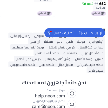
32
35
خصم 8%

0+ أشهر
البحث الشائع
ترتيب حسب
تصنيف حسب
مابابي
لحظة ممتعة
كادي ون
كيدل
ستوكي
زد سي إم هابي
أوكوو زد زد
جونيك
بايبي
بايبو
مستيلا
آي بيبي
جهاز مراقبة الطفل
كرسي طعام للأطفال
بودرة أطفال من سيباميد
عربة أطفال ديزني
حلمة أفنت
شفاط أنف للأطفال
غسول للجسم للأطفال
لوشن أطفال هيمالايا
كرسي قفز للأطفال
شفاط حليب كهربائي
منديل مبلل
شنطة بيبي
شفاط حليب جونيس
سودو كريم
نحن دائماً جاهزون لمساعدتك
مركز المساعدة
help.noon.com
الدعم عبر البريد الإلكتروني
care@noon.com