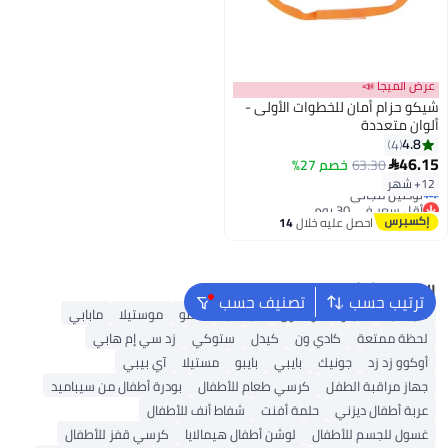
عرض الميجا 📣
شيكو حزام أمان للخطوات الأولى -
ألوان متعددة
4.8
4
46.15
63.30
خصم 27%

أقل سعر في 30 يوم
12+ شهر
توصيل مجاني
أقل سعر في 30 يوم
احصل عليه خلال
14
اغسطس
البحث الشائع
ترتيب حسب
تصنيف حسب
سيباميد
أفينو
جونسون
هيمالايا
كانتو
موستيلا
مابابي
لحظة ممتعة
كادي ون
كيدل
ستوكي
زد سي إم هابي
أوكوو زد زد
جونيك
بايبي
بايبو
مستيلا
آي بيبي
جهاز مراقبة الطفل
كرسي طعام للأطفال
بودرة أطفال من سيباميد
عربة أطفال ديزني
حلمة أفنت
شفاط أنف للأطفال
غسول للجسم للأطفال
لوشن أطفال هيمالايا
كرسي قفز للأطفال