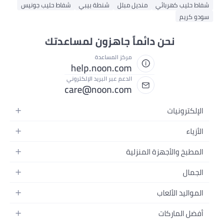
شفاط حليب كهربائي
منديل مبلل
شنطة بيبي
شفاط حليب جونيس
سودو كريم
نحن دائماً جاهزون لمساعدتك
مركز المساعدة
help.noon.com
الدعم عبر البريد الإلكتروني
care@noon.com
الإلكترونيات
الهواتف المتحركة
الأزياء
أجهزة التابلت
أحذية رياضية رجالية
المطبخ والأجهزة المنزلية
أجهزة الكمبيوتر المحمولة
أحذية رياضية نسائية
الأجهزة الكبيرة
التلفزيونات
الجمال
الساعات
الأجهزة الصغيرة
سماعات الرأس
العطور
حقائب الظهر
المواليد الألعاب
التخزين
أجهزة الألعاب
العناية بالبشرة
حقائب اليد
أثاث الأطفال
الأثاث
أفضل الماركات
إكسسوارات الجوال
العناية بالشعر
بلوزات نسائية