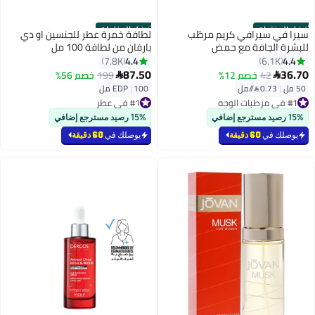
أفضل المنتجات
أفضل المنتجات
سيرا في سيرافي كريم مرطّب
لطافة خمرة عطر للجنسين او دي
للبشرة الجافة مع حمض
بارفان من لطافة 100 مل
الهيالورونيك ٥٠ مل 50ملليلتر
4.4
4.4
7.8K
6.1K
87.50
36.70
42
خصم 12%
199
خصم 56%


50 مل
|
0.73 /⁨/مل⁩
100 مل
|
EDP
#1 في مرطبات الوجه
#1 في عطر
بتخلّص بسرعة
بتخلّص بسرعة
تم بيع +4100 مؤخرًا
تم بيع +1900 مؤخرًا
15% رصيد مسترجع إضافي
15% رصيد مسترجع إضافي
#1 في مرطبات الوجه
#1 في عطر
يوصلك في
60 دقيقة
يوصلك في
60 دقيقة