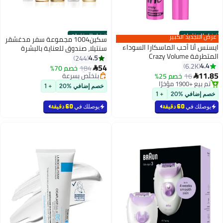
أفضل المنتجات
أفضل المنتجات
عرض التجديد الكبير
سكين1004 مجموعة سفر مدغشقر
ايسنس أنا أحب الماسكارا السوداء
سنتيلا، صندوق للعناية بالبشرة
#2 في ماسكارا
المتطرفة Crazy Volume
الأساسية، حجم صغير، مهدئ
4.5
244
أقل سعر في 30 يوم
#1 في
4.4
6.2K
ومهدئ
54
184
خصم 70%

بتخلّص بسرعة
بتخلّص بسرعة
6
11.85
16
خصم 25%

تم بيع +1900 مؤخرًا
#1 في
#2 في ماسكارا
خصم إضافي %20
+ 1
خصم إضافي %20
+ 1
يوصلك في
60 دقيقة
يوصلك في
60 دقيقة