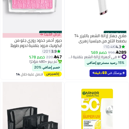
أفضل المنتجات
أفضل المنتجات
عرض الميجا 📣
ملاي جهاز إزالة الشعر بالليزر T4
ديور أحمر خدود روزي جلو من
بضغط الثلج من ميلسيا زهري
آيكونيك مزود بتقنية تدوم طويلاً
#1 في البلشر والبرونزر
4.3
10.4K
توصيل مجاني
وتأثير مرطب -001
3.9
201
289
956
خصم 69%

6
#1 في أجهزة إزالة الشعر بتقنية اي بي ال والليزر
بتخلّص بسرعة
47
220
خصم 78%

بتخلّص بسرعة
تم بيع +480 مؤخرًا
تم بيع +820 مؤخرًا
#1 في البلشر والبرونزر
15% رصيد مسترجع إضافي
#1 في أجهزة إزالة الشعر بتقنية اي بي ال والليزر
خصم إضافي %20
يوصلك في
60 دقيقة
احصل عليه خلال
14
اغسطس