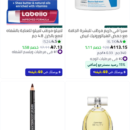
أفضل المنتجات
أفضل المنتجات
سيرا في كريم مرطّب للبشرة الجافة
لابيلو مرطب لابيلو للعناية بالشفاه
مع حمض الهيالورونيك ابيض
لامع بالكرز، 4.8 جم
340جرام
4.5
4.4
524
6.1K
7.13
113.15
128
خصم 11%
17.11
خصم 58%


#1 في مرطبات وبلسم الشفاه
أقل سعر في 7 يوم
340 جم
|
0.33 /⁨/جم⁩
#2 في مرطبات الوجه
بتخلّص بسرعة
بتخلّص بسرعة
#1 في مرطبات وبلسم الشفاه
تم بيع +1200 مؤخرًا
15% رصيد مسترجع إضافي
#2 في مرطبات الوجه
يوصلك في
60 دقيقة
يوصلك في
60 دقيقة