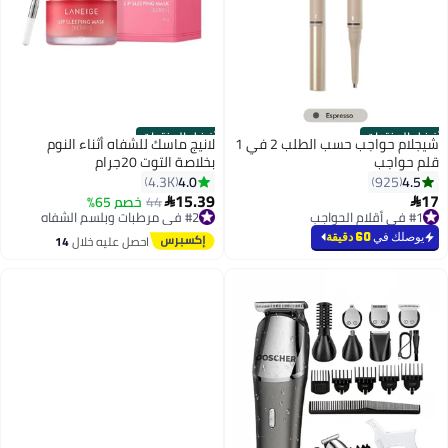
أفضل المنتجات
أفضل المنتجات
شيجلام حواجب حسب الطلب 2 في 1
لانيج ماسك للشفاه أثناء النوم
قلم حواجب
بخلاصة التوت 20جرام
4.0
4.5
4.3K
925
15.39
17
44
خصم 65%


4
#1 في أقلام الحواجب
#2 في مرطبات وبلسم الشفاه
بتخلّص بسرعة
توصيل مجاني
يوصلك في
60 دقيقة
تم بيع +1100 مؤخرًا
بتخلّص بسرعة
احصل عليه خلال
14
#1 في أقلام الحواجب
#2 في مرطبات وبلسم الشفاه
اغسطس