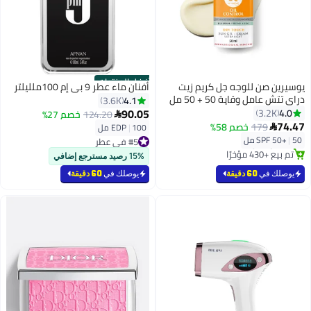
أفضل المنتجات
يوسيرين صن للوجه جل كريم زيت
أفنان ماء عطر 9 بي إم 100ملليلتر
دراي تتش عامل وقاية 50 + 50 مل
4.1
3.6K
50ملليلتر
90.05
4.0
3.2K
124.20
خصم 27%

#3 في واقي شمس
74.47
179
خصم 58%
توصيل مجاني

100 مل
|
EDP
#5 في عطر
بتخلّص بسرعة
50 مل
|
SPF 50+
بتخلّص بسرعة
تم بيع +430 مؤخرًا
تم بيع +1100 مؤخرًا
15% رصيد مسترجع إضافي
#3 في واقي شمس
#5 في عطر
يوصلك في
60 دقيقة
يوصلك في
60 دقيقة