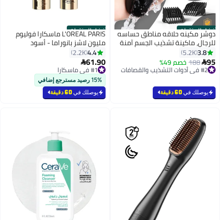
أفضل المنتجات
أفضل المنتجات
دوشر مكينه حلاقه مناطق حساسه
L'OREAL PARIS ماسكارا فوليوم
للرجال، ماكينة تشذيب الجسم آمنة
مليون لاشز بانوراما - أسود
قابلة لإعادة الشحن للاستخدام
4.4
3.8
2.2K
5.2K
الجاف/الرطب
61.90
95
188
خصم 49%


#2 في أدوات التشذيب والقصافات
#1 في ماسكارا
بتخلّص بسرعة
بتخلّص بسرعة
تم بيع +2200 مؤخرًا
تم بيع +1500 مؤخرًا
15% رصيد مسترجع إضافي
#2 في أدوات التشذيب والقصافات
#1 في ماسكارا
يوصلك في
60 دقيقة
يوصلك في
60 دقيقة