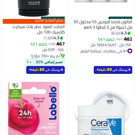
أفضل المنتجات
أفضل المنتجات
عرض التجديد الكبير
أفالون فارما أفوجين 5٪ محلول 50
الماجد للعود عطر بلاك سيكرت
مل (عبوة من 3 قطع) 3 pack
كلاسيك 100 مل
(50)ملليلتر
4.3
8.4K
#3 في عطر
4.3
1.6K
82
141
خصم 41%

أقل سعر في 30 يوم
67
138
خصم 51%

150 مل
|
54.67 /⁨/100 مل⁩
#1 في معالجات تساقط الشعر
بتخلّص بسرعة
100 مل
|
EDP
بتخلّص بسرعة
تم بيع +700 مؤخرًا
تم بيع +3700 مؤخرًا
#3 في عطر
#1 في معالجات تساقط الشعر
خصم إضافي %20
+ 1
يوصلك في
60 دقيقة
يوصلك في
60 دقيقة