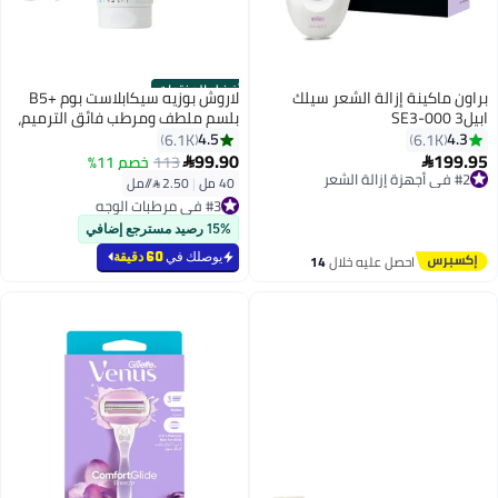
أفضل المنتجات
براون ماكينة إزالة الشعر سيلك
لاروش بوزيه سيكابلاست بوم +B5
ابيل3 SE3-000
بلسم ملطف ومرطب فائق الترميم،
كريم متعدد الاستخدامات لإصلاح
4.5
4.3
6.1K
6.1K
البشرة الجافة والمتهيجة، عناية
99.90
199.95
113
خصم 11%


#2 في أجهزة إزالة الشعر
للوجه والجسم والشفاه،
توصيل مجاني
40 مل
|
2.50 /⁨/مل⁩
#3 في مرطبات الوجه
تم بيع +310 مؤخرًا
بتخلّص بسرعة
#2 في أجهزة إزالة الشعر
تم بيع +1500 مؤخرًا
15% رصيد مسترجع إضافي
#3 في مرطبات الوجه
يوصلك في
60 دقيقة
احصل عليه خلال
14
اغسطس