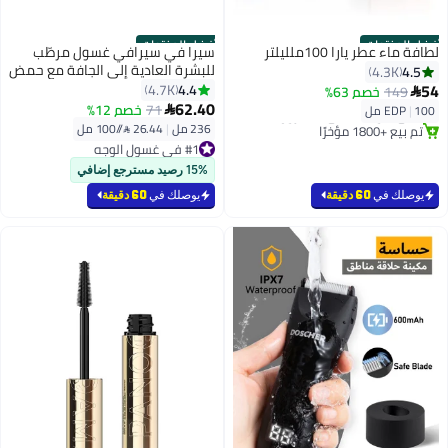
أفضل المنتجات
أفضل المنتجات
لطافة ماء عطر يارا 100ملليلتر
سيرا في سيرافي غسول مرطّب
للبشرة العادية إلى الجافة مع حمض
#2 في عطر
4.5
4.3K
توصيل مجاني
الهيالورونيك ٢٣٦مل 236ملليلتر
54
4.4
4.7K
149
خصم 63%

باقي 7 وحدات في المخزون
62.40
71
خصم 12%
100 مل
|
EDP

تم بيع +1800 مؤخرًا
236 مل
|
26.44 /⁨/100 مل⁩
#2 في عطر
#1 في غسول الوجه
بتخلّص بسرعة
تم بيع +2400 مؤخرًا
15% رصيد مسترجع إضافي
#1 في غسول الوجه
يوصلك في
60 دقيقة
يوصلك في
60 دقيقة