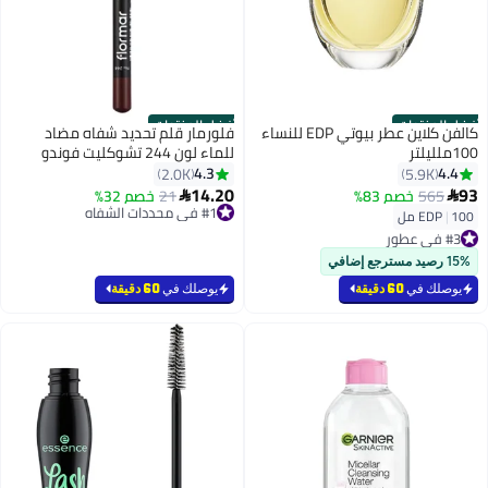
أفضل المنتجات
أفضل المنتجات
كالفن كلاين عطر بيوتي EDP للنساء
فلورمار قلم تحديد شفاه مضاد
100ملليلتر
للماء لون 244 تشوكليت فوندو
4.3
4.4
2.0K
5.9K
14.20
93
565
خصم 83%
21
خصم 32%


4
#1 في محددات الشفاه
100 مل
|
EDP
توصيل مجاني
#3 في عطور
تم بيع +1700 مؤخرًا
بتخلّص بسرعة
#1 في محددات الشفاه
تم بيع +1000 مؤخرًا
15% رصيد مسترجع إضافي
#3 في عطور
يوصلك في
60 دقيقة
يوصلك في
60 دقيقة