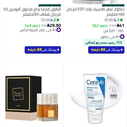
أفضل المنتجات
أفضل المنتجات
جاكوار عطر كلاسيك بلاك EDT للرجال
أفالون فارما بخاخ محلول أفوجين 5%
100ملليلتر
للرجال شفاف 50ملليلتر
4.2
4.1
9.0K
8.9K
29.90
41
110
خصم 62%
59
خصم 49%


#1 في علاج لفروة الرأس
بتخلّص بسرعة
100 مل
|
EDT
#1 في عطور
تم بيع +3700 مؤخرًا
توصيل مجاني
#1 في علاج لفروة الرأس
تم بيع +2900 مؤخرًا
15% رصيد مسترجع إضافي
#1 في عطور
يوصلك في
60 دقيقة
يوصلك في
60 دقيقة