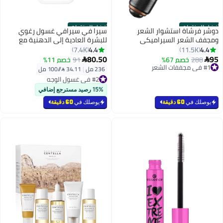
أفضل المنتجات
أفضل المنتجات
دوشر فرشاة استشوار الشعر
سيرا في سيرافي غسول رغوي
ومجفف الشعر السيراميكي
للبشرة العادية إلى الدهنية مع
ومصفف الشعر 2 في 1 احترافي
حمض الهيالورونيك ٢٣٦مل
4.4
4.4
7.4K
11.5K
1200 واط أسود/بيج
236ملليلتر
80.50
95
288
خصم 67%
91
خصم 11%


#1 في مجففات الشعر
بتخلّص بسرعة
236 مل
|
34.11 /⁨/100 مل⁩
#2 في غسول الوجه
تم بيع +2600 مؤخرًا
بتخلّص بسرعة
#1 في مجففات الشعر
تم بيع +1800 مؤخرًا
15% رصيد مسترجع إضافي
#2 في غسول الوجه
يوصلك في
60 دقيقة
يوصلك في
60 دقيقة