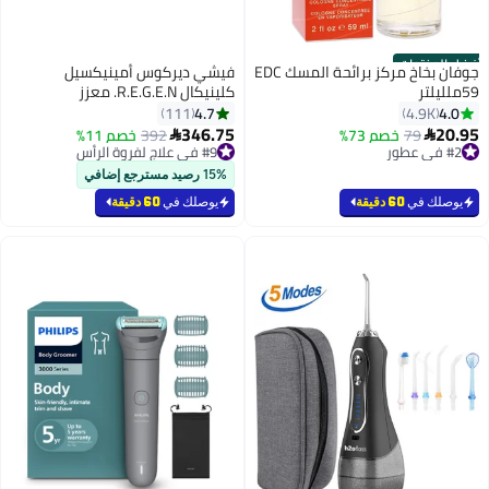
أفضل المنتجات
جوفان بخاخ مركز برائحة المسك EDC
فيشي ديركوس أمينيكسيل
59ملليلتر
كلينيكال R.E.G.E.N. معزز
4.7
4.0
111
4.9K
346.75
20.95
79
خصم 73%
392
خصم 11%


#2 في عطور
#9 في علاج لفروة الرأس
توصيل مجاني
#9 في علاج لفروة الرأس
تم بيع +2900 مؤخرًا
15% رصيد مسترجع إضافي
#2 في عطور
يوصلك في
60 دقيقة
يوصلك في
60 دقيقة