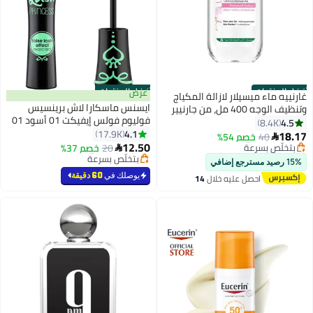
أفضل المنتجات
أفضل المنتجات
عرض
غارنييه ماء ميسيلار لازالة المكياج
ايسنس ماسكارا لاش برينسيس
وتنظيف الوجه 400 مل، من جارنيير
#1 في مزيل مكياج
فوليوم فولس إيفيكت 01 أسود 01
أقل سعر في 7 يوم
#3 في ماسكارا
للبشرة الحساسة نباتي وبتركيبة
4.5
8.4K
توصيل مجاني
أقل سعر في 7 يوم
أسود
4.1
بدون الكحول والزيوت والعطور
17.9K
18.17
40
خصم 54%

8
بتخلّص بسرعة
توصيل مجاني
12.50
20
خصم 37%

تم بيع +1400 مؤخرًا
بتخلّص بسرعة
#1 في مزيل مكياج
تم بيع +1600 مؤخرًا
15% رصيد مسترجع إضافي
#3 في ماسكارا
يوصلك في
60 دقيقة
احصل عليه خلال
14
اغسطس