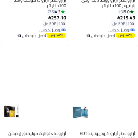
أزارو عطر أزارو وونتد نايت أودي
أزارو عطر أزارو ذا موست وانتد
بارفيوم 100ملليلتر
100ملليلتر
4.3
5.0
35
3
257.10
215.43


100 مل
|
EDP
100 مل
|
EDP
توصيل مجاني
توصيل مجاني
توصيل مجاني
توصيل مجاني
احصل عليه خلال
13
احصل عليه خلال
13
اغسطس
اغسطس
أزارو عطر أزارو كروم يونايتد EDT
أزارو ماء تواليت كوليكتور إيديشن