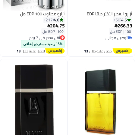
أزارو العطر الأكثر طلبًا EDP
أزارو مطلوب EDP 100 مل
4.6
4.5
217
50
204.75
266.33


100 مل
|
EDP
100 مل
|
EDP
أقل سعر في 7 يوم
توصيل مجاني
توصيل مجاني
توصيل مجاني
أقل سعر في 7 يوم
15% رصيد مسترجع إضافي
احصل عليه خلال
13
احصل عليه خلال
13
اغسطس
اغسطس