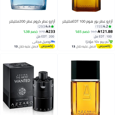
أزارو عطر بور هوم EDT 100ملليلتر
أزارو عطر كروم عطر 200ملليلتر
4.4
4.2
293
155
أقل سعر في 7 يوم
233
121.88
349
خصم 65%
378
خصم 38%


توصيل مجاني
100 مل
|
EDT
200 مل
|
EDT
تم بيع +10 مؤخرًا
توصيل مجاني
أقل سعر في 7 يوم
تم بيع +10 مؤخرًا
احصل عليه خلال
13
احصل عليه خلال
13
توصيل مجاني
اغسطس
اغسطس