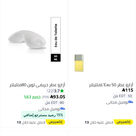
أزارو عطر L'Eau 50ملليلتر
أزارو عطر حريمي توين 80ملليلتر
115
3.7
22

93.05
50 مل
|
EDT
256
خصم 63%

توصيل مجاني
80 مل
|
EDT
توصيل مجاني
توصيل مجاني
توصيل مجاني
15% رصيد مسترجع إضافي
احصل عليه خلال
13
احصل عليه خلال
13
اغسطس
اغسطس