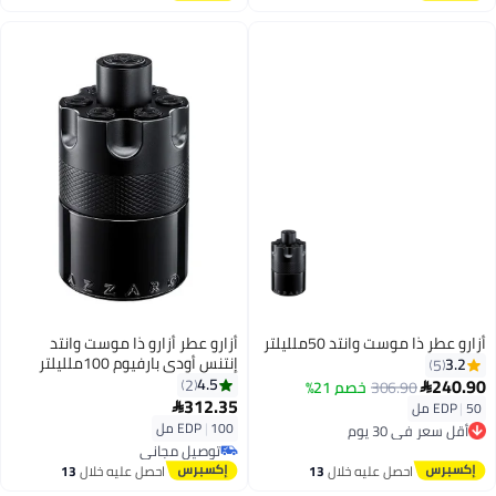
اغسطس
اغسطس
أزارو عطر ذا موست وانتد 50ملليلتر
أزارو عطر أزارو ذا موست وانتد
إنتنس أودي بارفيوم 100ملليلتر
3.2
5
240.90
4.5
2
306.90
خصم 21%

312.35
50 مل
|
EDP

أقل سعر في 30 يوم
100 مل
|
EDP
توصيل مجاني
توصيل مجاني
أقل سعر في 30 يوم
توصيل مجاني
احصل عليه خلال
13
احصل عليه خلال
13
اغسطس
اغسطس