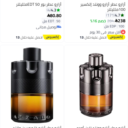
أزارو عطر أزارو وونتد إلكسير
أزارو عطر بور EDT 50ملليلتر
100ملليلتر
4.3
4
80.80
4.7
171

238
284
خصم 16%

50 مل
|
EDT
100 مل
|
EDP
توصيل مجاني
أقل سعر في 30 يوم
توصيل مجاني
توصيل مجاني
احصل عليه خلال
13
احصل عليه خلال
13
أقل سعر في 30 يوم
اغسطس
اغسطس