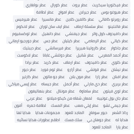
عطر فيكتوريا سيكريت
عطر بروت
عطر كورال
عطر بولغاري
عطر هيوغو بوس
عطر جيرلان
عطر امواج
عطر لطافة
عطر روبرتو كافالي
عطر كالفين كلاين
عطر مانسيرا
عطر هيرميس
عطر فالنتينو
عطر سلسلة ارماف
عطر ايف سان لوران
عطر لانكوم
عطر دافيدوف كول واتر
عطر جيفنشي
عطر دانهيل
عطر لوكسفيوم
عطر كيالي
عطر الرصاصي
عطر كيليان
عطر جس
عطر جورجيو ارماني
عطر جاكوار
عطر كارولينا هيريرا
عطر فيرساتشي
عطر ديبتيك
عطر أحمد المغربي
عطر شانيل
عطر دولتشي غابانا
عطر لاكوست
عطر كلوي
عطر دافيدوف
عطر ارماف
عطر كريد
عطر برادا
عطر نيشان
عطر قوتشي
عطر أزارو
عطر توم فورد
عطر ديور
عطر افنان
عطر زارا
عطر مون بلان
عطر جو مالون
عطر كارتير
عطر بربري
عطر دي مارلي
عطر أجمل
عطر جيساه
عطر إيسي مياكي
عطر لوي فيتون
عطر ساماوة
عطر مونتال
عطر بنهاليغون
عطر جان بول غوتييه
لمعان شفاه من كيكو ميلانو
عطر عربي
عطر جيمي تشو
عطر إيلي صعب
عطر المسك
لطافة خمره
أفون
رذاذ الشعر
ديور سوفاج
الماجد للعود
مجموعات هدايا
هدايا لها
هدايا له
عطر جوهان بي
سلك مسك
اطقم عطورات هدايا نسائيه
عطر يارا
الماجد للعود