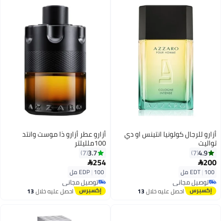
أزارو للرجال كولونيا انتينس او دي
أزارو عطر أزارو ذا موست وانتد
تواليت
100ملليلتر
3.7
4.9
7
7
254
200


100 مل
|
EDT
100 مل
|
EDP
توصيل مجاني
توصيل مجاني
توصيل مجاني
توصيل مجاني
احصل عليه خلال
13
احصل عليه خلال
13
اغسطس
اغسطس