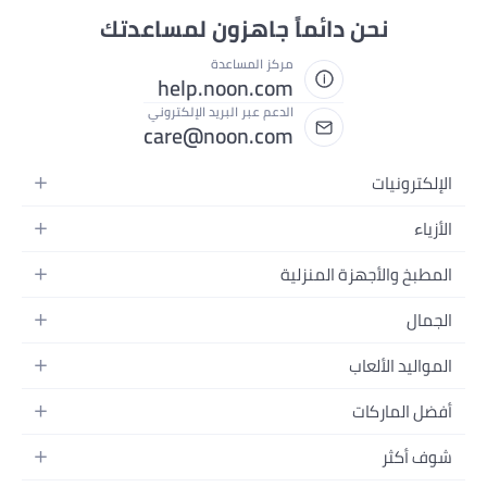
نحن دائماً جاهزون لمساعدتك
مركز المساعدة
help.noon.com
الدعم عبر البريد الإلكتروني
care@noon.com
الإلكترونيات
الهواتف المتحركة
الأزياء
أجهزة التابلت
أحذية رياضية رجالية
المطبخ والأجهزة المنزلية
أجهزة الكمبيوتر المحمولة
أحذية رياضية نسائية
الأجهزة الكبيرة
التلفزيونات
الجمال
الساعات
الأجهزة الصغيرة
سماعات الرأس
العطور
حقائب الظهر
المواليد الألعاب
التخزين
أجهزة الألعاب
العناية بالبشرة
حقائب اليد
أثاث الأطفال
الأثاث
أفضل الماركات
إكسسوارات الجوال
العناية بالشعر
بلوزات نسائية
إكسسوارات التغذية والتدريب
الإضاءة
الأجهزة القابلة للارتداء
أبل
العناية الشخصية
النظارات
شوف أكثر
الحفاضات
أدوات الطبخ
سامسونج
مكياج الوجه