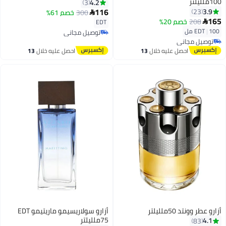
100ملليلتر
4.2
3
116
3.9
23
300
خصم 61%

165
208
خصم 20%
EDT

100 مل
|
EDT
توصيل مجاني
توصيل مجاني
توصيل مجاني
توصيل مجاني
احصل عليه خلال
13
احصل عليه خلال
13
اغسطس
اغسطس
أزارو عطر وونتد 50ملليلتر
أزارو سولاريسيمو ماريتيمو EDT
75ملليلتر
4.1
83