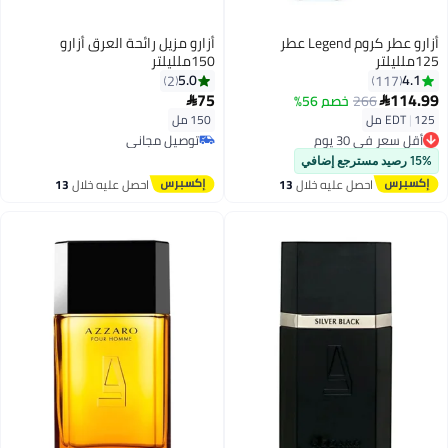
أزارو عطر كروم Legend عطر
أزارو مزيل رائحة العرق أزارو
125ملليلتر
150ملليلتر
5.0
4.1
2
117
75
114.99
266
خصم 56%


125 مل
|
EDT
150 مل
أقل سعر في 30 يوم
توصيل مجاني
توصيل مجاني
توصيل مجاني
أقل سعر في 30 يوم
15% رصيد مسترجع إضافي
احصل عليه خلال
13
احصل عليه خلال
13
اغسطس
اغسطس