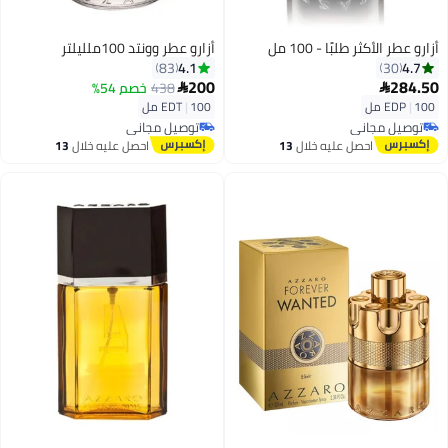
أزارو عطر الأكثر طلبًا - 100 مل
أزارو عطر وونتد 100ملليلتر
4.1
4.7
83
30
200
284.50
438
خصم 54%


100 مل
|
EDP
100 مل
|
EDT
توصيل مجاني
توصيل مجاني
توصيل مجاني
توصيل مجاني
احصل عليه خلال
13
احصل عليه خلال
13
اغسطس
اغسطس