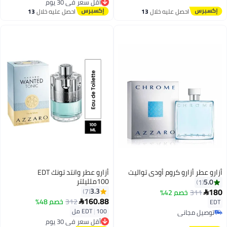
أقل سعر في 7 يوم
توصيل مجاني
احصل عليه خلال
13
احصل عليه خلال
13
أقل سعر في 30 يوم
اغسطس
اغسطس
أزارو عطر أزارو كروم أودي تواليت
أزارو عطر وانتد تونك EDT
100ملليلتر
5.0
1
180
3.3
7
311
خصم 42%

160.88
312
خصم 48%

EDT
100 مل
|
EDT
توصيل مجاني
أقل سعر في 30 يوم
توصيل مجاني
توصيل مجاني