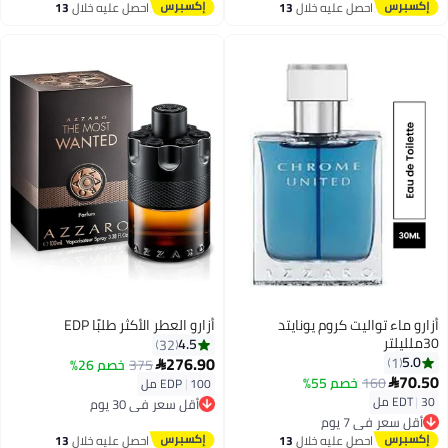
احصل عليه خلال
13
احصل عليه خلال
13
أقل سعر في 30 يوم
اغسطس
اغسطس
أزارو ماء تواليت كروم يونايتد
أزارو العطر الأكثر طلبًا EDP
30ملليلتر
4.5
32
276.90
5.0
1
375
خصم 26%

70.50
160
خصم 55%

100 مل
|
EDP
أقل سعر في 30 يوم
30 مل
|
EDT
توصيل مجاني
أقل سعر في 7 يوم
أقل سعر في 30 يوم
توصيل مجاني
احصل عليه خلال
13
احصل عليه خلال
13
أقل سعر في 7 يوم