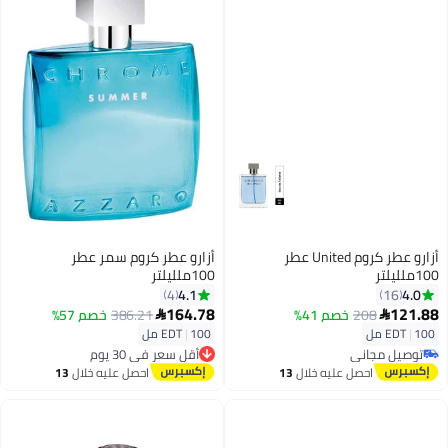
أزارو عطر كروم United عطر
أزارو عطر كروم سمر عطر
100ملليلتر
100ملليلتر
4.1
4.0
4
16
164.78
121.88
208
خصم 41%
386.21
خصم 57%


100 مل
|
EDT
100 مل
|
EDT
أقل سعر في 30 يوم
توصيل مجاني
توصيل مجاني
توصيل مجاني
احصل عليه خلال
13
احصل عليه خلال
13
أقل سعر في 30 يوم
اغسطس
اغسطس