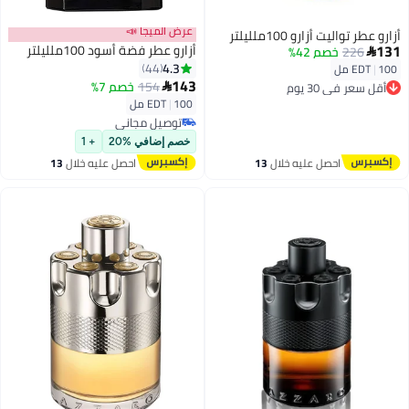
عرض الميجا 📣
أزارو عطر تواليت أزارو 100ملليلتر
131
أزارو عطر فضة أسود 100ملليلتر
226
خصم 42%

4.3
44
100 مل
|
EDT
أقل سعر في 30 يوم
143
154
خصم 7%

توصيل مجاني
100 مل
|
EDT
أقل سعر في 30 يوم
توصيل مجاني
توصيل مجاني
خصم إضافي %20
+ 1
احصل عليه خلال
13
احصل عليه خلال
13
اغسطس
اغسطس