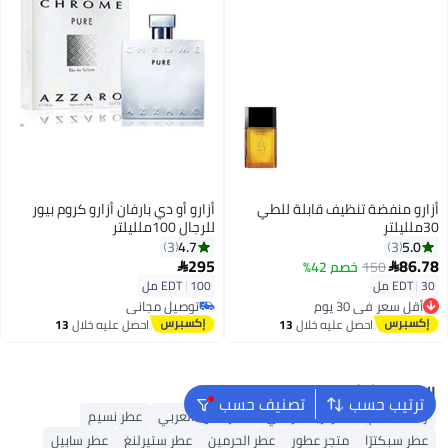
أزارو منفضة تنظيف قابلة للطي
أزارو أو دي بارفان أزارو كروم بيور
30ملليلتر
للرجال 100ملليلتر
4.7
5.0
3
3
295
86.78
150
خصم 42%


30 مل
|
EDT
100 مل
|
EDT
أقل سعر في 30 يوم
توصيل مجاني
توصيل مجاني
توصيل مجاني
احصل عليه خلال
13
احصل عليه خلال
13
أقل سعر في 30 يوم
اغسطس
اغسطس
البحث الشائع
ترتيب حسب
تصنيف حسب
رذاذ للجسم
عطر أريانا غراندي
عطر العود العربي
عطر نسيم
عطر سبكترّا
متجر عطور
عطر الحرمين
عطر ستيرلنغ
عطر سابيل