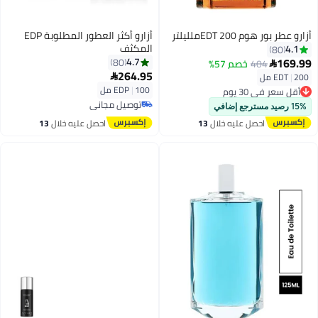
أزارو عطر بور هوم EDT 200ملليلتر
أزارو أكثر العطور المطلوبة EDP
المكثف
4.1
80
169.99
4.7
80
404
خصم 57%

264.95
200 مل
|
EDT

أقل سعر في 30 يوم
100 مل
|
EDP
توصيل مجاني
توصيل مجاني
أقل سعر في 30 يوم
15% رصيد مسترجع إضافي
توصيل مجاني
احصل عليه خلال
13
احصل عليه خلال
13
اغسطس
اغسطس