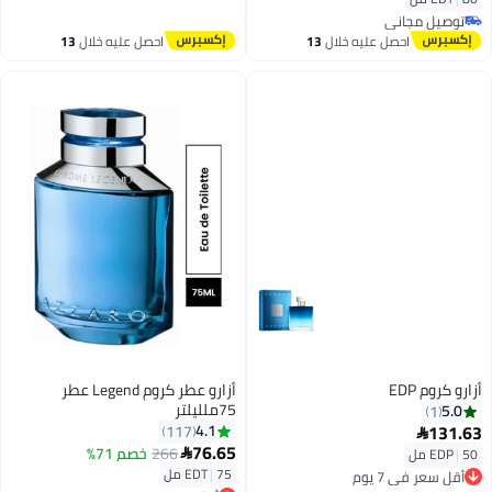
توصيل مجاني
توصيل مجاني
احصل عليه خلال
13
احصل عليه خلال
13
اغسطس
اغسطس
أزارو كروم EDP
أزارو عطر كروم Legend عطر
75ملليلتر
5.0
1
131.63
4.1
117

76.65
266
خصم 71%
50 مل
|
EDP

أقل سعر في 7 يوم
75 مل
|
EDT
توصيل مجاني
أقل سعر في 30 يوم