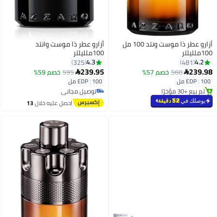
أزارو عطر ذا موست ونتد 100 مل
أزارو عطر ذا موست وانتد
100ملليلتر
100ملليلتر
4.3
4.2
325
481
239.95
239.98
560
خصم 57%
595
خصم 59%


100 مل
|
EDP
100 مل
|
EDP
توصيل مجاني
تم بيع +30 مؤخرًا
باقي 1 وحدات في المخزون
تم بيع +30 مؤخرًا
توصيل مجاني
يوصلك في
52 دقيقة
احصل عليه خلال
13
اغسطس