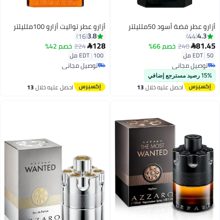
أزارو عطر فضة أسود 50ملليلتر
أزارو عطر تواليت أزارو 100ملليلتر
3.8
4.3
16
44
128
81.45
240
خصم 66%
224
خصم 42%


50 مل
|
EDT
100 مل
|
EDT
توصيل مجاني
توصيل مجاني
توصيل مجاني
توصيل مجاني
15% رصيد مسترجع إضافي
احصل عليه خلال
13
احصل عليه خلال
13
اغسطس
اغسطس