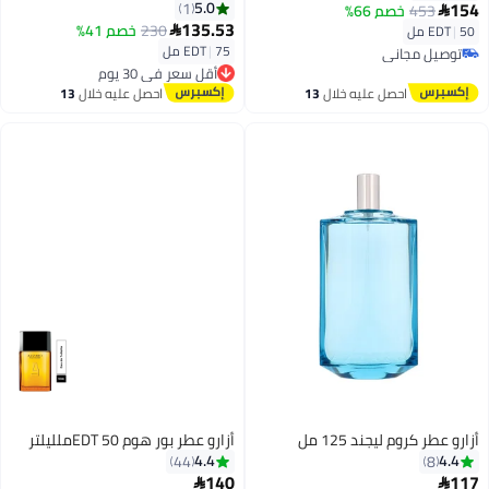
154
5.0
1
453
خصم 66%

135.53
230
خصم 41%
50 مل
|
EDT

75 مل
|
EDT
توصيل مجاني
أقل سعر في 30 يوم
توصيل مجاني
توصيل مجاني
احصل عليه خلال
13
احصل عليه خلال
13
أقل سعر في 30 يوم
اغسطس
اغسطس
أزارو عطر كروم ليجند 125 مل
أزارو عطر بور هوم EDT 50ملليلتر
4.4
4.4
44
8
140
117

